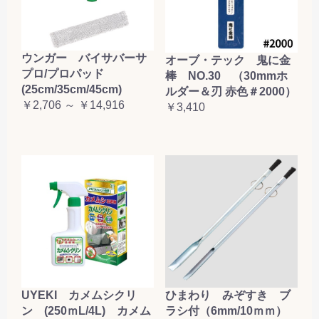
ウンガー バイサバーサ
オーブ・テック 鬼に金
プロ/プロパッド
棒 NO.30 （30mmホ
(25cm/35cm/45cm)
ルダー＆刃 赤色＃2000）
￥2,706 ～ ￥14,916
￥3,410
UYEKI カメムシクリ
ひまわり みぞすき ブ
ン (250ｍL/4L) カメム
ラシ付（6mm/10ｍｍ）