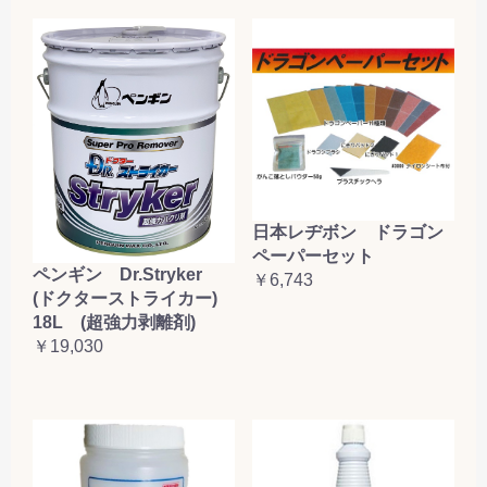
日本レヂボン ドラゴン
ペーパーセット
ペンギン Dr.Stryker
￥6,743
(ドクターストライカー)
18L (超強力剥離剤)
￥19,030