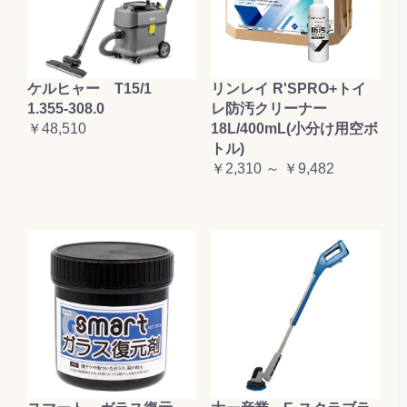
ケルヒャー T15/1
リンレイ R'SPRO+トイ
1.355-308.0
レ防汚クリーナー
￥48,510
18L/400mL(小分け用空ボ
トル)
￥2,310 ～ ￥9,482