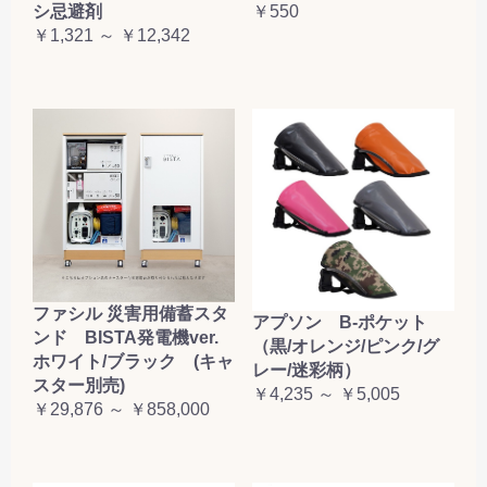
シ忌避剤
￥550
￥1,321 ～ ￥12,342
ファシル 災害用備蓄スタ
アプソン B-ポケット
ンド BISTA発電機ver.
（黒/オレンジ/ピンク/グ
ホワイト/ブラック (キャ
レー/迷彩柄）
スター別売)
￥4,235 ～ ￥5,005
￥29,876 ～ ￥858,000