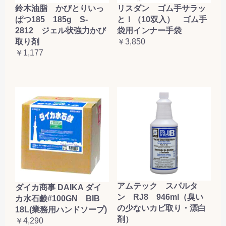
鈴木油脂 かびとりいっ
リスダン ゴム手サラッ
ぱつ185 185g S-
と！（10双入） ゴム手
2812 ジェル状強力かび
袋用インナー手袋
取り剤
￥3,850
￥1,177
アムテック スパルタ
ダイカ商事 DAIKA ダイ
ン RJ8 946ml（臭い
カ水石鹸#100GN BIB
の少ないカビ取り・漂白
18L(業務用ハンドソープ)
剤）
￥4,290