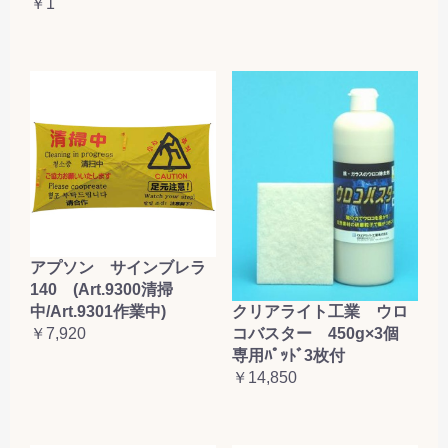
￥1
アプソン サインブレラ
140 (Art.9300清掃
クリアライト工業 ウロ
中/Art.9301作業中)
コバスター 450g×3個
￥7,920
専用ﾊﾟｯﾄﾞ3枚付
￥14,850