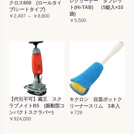
レクリーナー タブレッ
クロス600 (ロールタイ
ト(Hi-TAB) （5錠入×10
プ/シートタイプ)
袋)
￥2,497 ～ ￥8,800
￥5,500
【代引不可】蔵王 スク
キクロン 目皿ポットク
ラブメイトB5 (振動型コ
リーナースリム 3本入
ンパクトスクラバー)
￥729
￥924,000