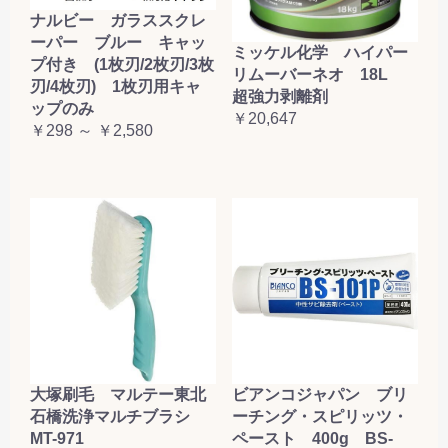
ナルビー ガラススクレ
ーパー ブルー キャッ
ミッケル化学 ハイパー
プ付き (1枚刃/2枚刃/3枚
リムーバーネオ 18L
刃/4枚刃) 1枚刃用キャ
超強力剥離剤
ップのみ
￥20,647
￥298 ～ ￥2,580
大塚刷毛 マルテー東北
ビアンコジャパン ブリ
石橋洗浄マルチブラシ
ーチング・スピリッツ・
MT-971
ペースト 400g BS-