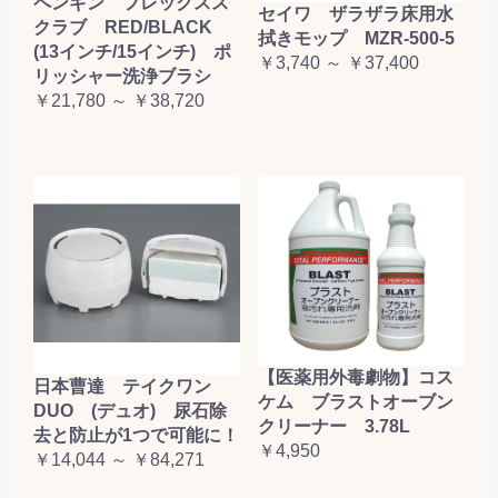
ペンギン フレックスス
セイワ ザラザラ床用水
クラブ RED/BLACK
拭きモップ MZR-500-5
(13インチ/15インチ) ポ
￥3,740 ～ ￥37,400
リッシャー洗浄ブラシ
￥21,780 ～ ￥38,720
【医薬用外毒劇物】コス
日本曹達 テイクワン
ケム ブラストオーブン
DUO (デュオ) 尿石除
クリーナー 3.78L
去と防止が1つで可能に！
￥4,950
￥14,044 ～ ￥84,271