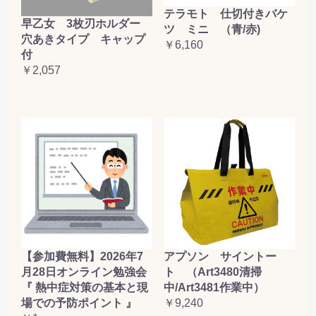
テラモト 仕切付きバケ
早乙女 3枚刃ホルダー
ツ ミニ （青/赤)
穴あきタイプ キャップ
￥6,160
付
￥2,057
【参加費無料】2026年7
アプソン サイントー
月28日オンライン勉強会
ト （Art3480清掃
『 熱中症対策の基本と現
中/Art3481作業中）
場での予防ポイント 』
￥9,240