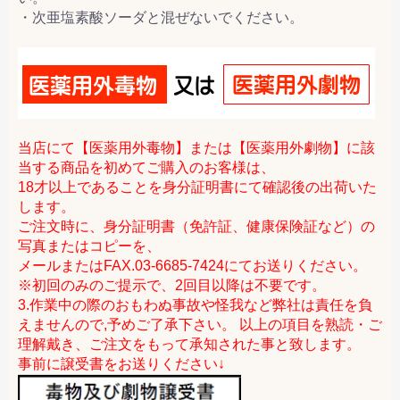
・次亜塩素酸ソーダと混ぜないでください。
当店にて【医薬用外毒物】または【医薬用外劇物】に該
当する商品を初めてご購入のお客様は、
18才以上であることを身分証明書にて確認後の出荷いた
します。
ご注文時に、身分証明書（免許証、健康保険証など）の
写真またはコピーを、
メールまたはFAX.03-6685-7424にてお送りください。
※初回のみのご提示で、2回目以降は不要です。
3.作業中の際のおもわぬ事故や怪我など弊社は責任を負
えませんので,予めご了承下さい。 以上の項目を熟読・ご
理解戴き、ご注文をもって承知された事と致します。
事前に譲受書をお送りください↓