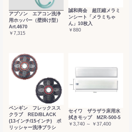
誠和商会 超圧縮メラミ
アプソン エアコン洗浄
ンシート「メラミちゃ
用ホッパー（壁掛け型）
ん」10枚入
Art.4670
￥880
￥7,315
ペンギン フレックスス
セイワ ザラザラ床用水
クラブ RED/BLACK
拭きモップ MZR-500-5
(13インチ/15インチ) ポ
￥3,740 ～ ￥37,400
リッシャー洗浄ブラシ