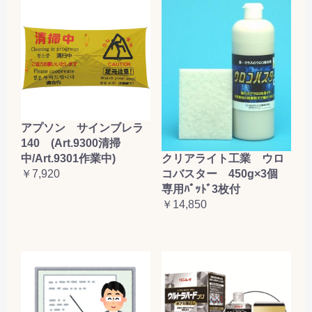
アプソン サインブレラ
140 (Art.9300清掃
クリアライト工業 ウロ
中/Art.9301作業中)
コバスター 450g×3個
￥7,920
専用ﾊﾟｯﾄﾞ3枚付
￥14,850