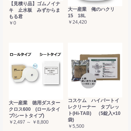
【見積り品】ゴムノイナ
大一産業 俺のハクリ
キ 止水板 みずからま
15 18L
もる君
￥24,420
￥0
コスケム ハイパートイ
大一産業 徳用ダスター
レクリーナー タブレッ
クロス600 (ロールタイ
ト(Hi-TAB) （5錠入×10
プ/シートタイプ)
袋)
￥2,497 ～ ￥8,800
￥5,500