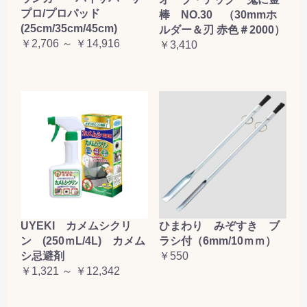
プロ/プロパッド
お買い物を続ける
カートへ進む
棒 NO.30 （30mmホ
(25cm/35cm/45cm)
ルダー＆刃 赤色＃2000）
￥2,706 ～ ￥14,916
￥3,410
UYEKI カメムシクリ
ひまわり みぞすき ブ
ン (250ｍL/4L) カメム
ラシ付（6mm/10ｍｍ）
シ忌避剤
￥550
￥1,321 ～ ￥12,342