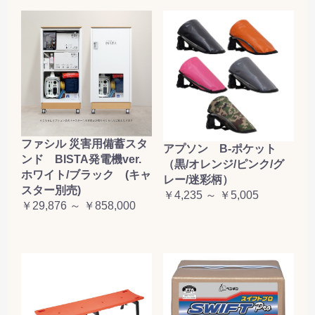
ファシル 災害用備蓄スタ
アプソン B-ポケット
ンド BISTA発電機ver.
（黒/オレンジ/ピンク/グ
ホワイト/ブラック (キャ
レー/迷彩柄）
スター別売)
￥4,235 ～ ￥5,005
￥29,876 ～ ￥858,000