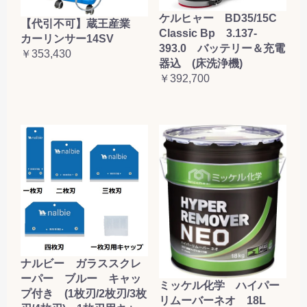
ケルヒャー BD35/15C
【代引不可】蔵王産業
Classic Bp 3.137-
カーリンサー14SV
393.0 バッテリー＆充電
￥353,430
器込 (床洗浄機)
￥392,700
ナルビー ガラススクレ
ーパー ブルー キャッ
ミッケル化学 ハイパー
プ付き (1枚刃/2枚刃/3枚
リムーバーネオ 18L