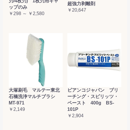
刃/4枚刃) 1枚刃用キャ
超強力剥離剤
ップのみ
￥20,647
￥298 ～ ￥2,580
大塚刷毛 マルテー東北
ビアンコジャパン ブリ
石橋洗浄マルチブラシ
ーチング・スピリッツ・
MT-971
ペースト 400g BS-
￥2,149
101P
￥2,904