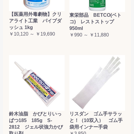
【医薬用外毒劇物】クリ
東栄部品 BETCO(ベト
アライト工業 パイプダ
コ) レストストップ
ッシュ 1kg
950ml
￥10,120 ～ ￥19,690
￥990 ～ ￥11,880
鈴木油脂 かびとりいっ
リスダン ゴム手サラッ
ぱつ185 185g S-
と！（10双入） ゴム手
2812 ジェル状強力かび
袋用インナー手袋
取り剤
￥3,850