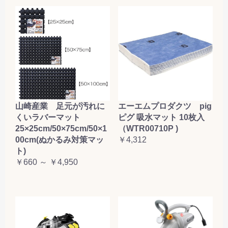
山崎産業 足元が汚れに
エーエムプロダクツ pig
くいラバーマット
ピグ 吸水マット 10枚入
25×25cm/50×75cm/50×1
（WTR00710P )
00cm(ぬかるみ対策マッ
￥4,312
ト)
￥660 ～ ￥4,950