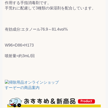
作用する手指消毒剤です。
手荒れに配慮して3種類の保湿剤を配合しています。
有効成分:エタノール76.9～81.4vol%
W96×D86×H173
噴射量=約3mL/回