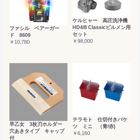
ケルヒャー 高圧洗浄機
HD4/8 Classicビルメン用
ファシル ベアーガー
セット
ド 8609
￥98,000
￥10,780
テラモト 仕切付きバケ
早乙女 3枚刃ホルダー
ツ ミニ （青/赤)
穴あきタイプ キャップ
￥6,160
付