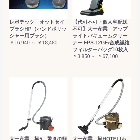
レボテック オットセイ
【代引不可・個人宅配送
ブラシHP（ハンドポリッ
不可】大一産業 アップ
シャー用ブラシ）
ライトバキュームクリー
￥16,940 ～ ￥18,480
ナー FPS-12GE/合成繊維
フィルターバッグ10枚入
￥3,850 ～ ￥67,100
大一産業 極5 驚きの軽
大一産業 極HOTEL(ホ