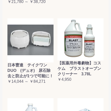
￥21,780 ～ ￥38,720
【医薬用外毒劇物】コス
日本曹達 テイクワン
ケム ブラストオーブン
DUO (デュオ) 尿石除
クリーナー 3.78L
去と防止が1つで可能に！
￥4,950
￥14,044 ～ ￥84,271