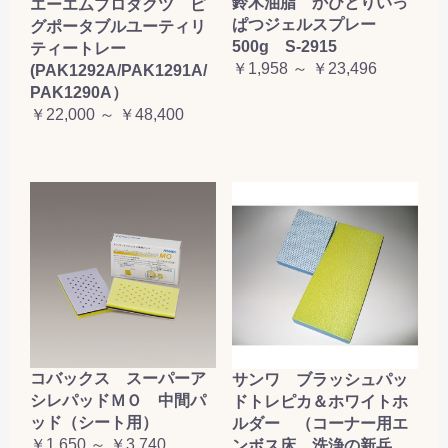
鈴木油脂 かびとりいっ
エーエムプロダクツ ピ
ぱつジェルスプレー
グポータブルユーティリ
500g S-2915
ティートレー
￥1,958 ～ ￥23,496
(PAK1292A/PAK1291A/
PAK1290A）
￥22,000 ～ ￥48,400
コバックス スーパーア
サンワ ブラッシュパッ
シレパッドＭＯ 中間パ
ドトレピカ＆ホワイトホ
ッド（シート用）
ルダー （コーナー用エ
￥1,650 ～ ￥3,740
ンボス床、洗浄の新兵