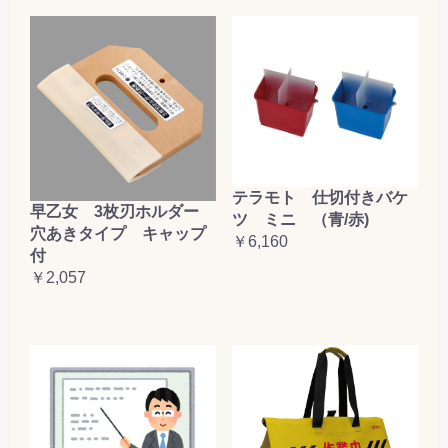
テラモト 仕切付きバケ
早乙女 3枚刃ホルダー
ツ ミニ （青/赤)
穴あきタイプ キャップ
￥6,160
付
￥2,057