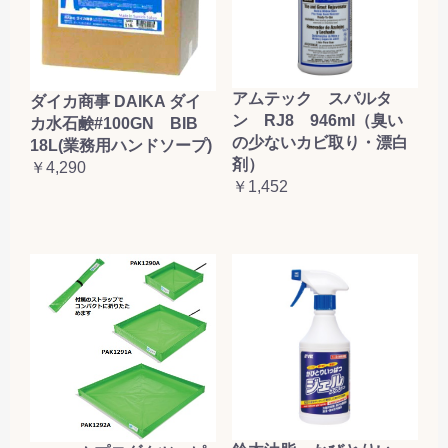
アムテック スパルタ
ダイカ商事 DAIKA ダイ
ン RJ8 946ml（臭い
カ水石鹸#100GN BIB
の少ないカビ取り・漂白
18L(業務用ハンドソープ)
剤）
￥4,290
￥1,452