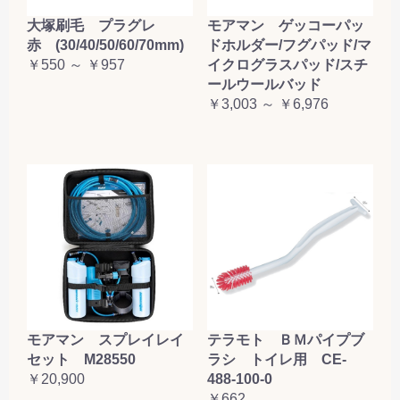
大塚刷毛 プラグレ
モアマン ゲッコーパッ
赤 (30/40/50/60/70mm)
ドホルダー/フグパッド/マ
￥550 ～ ￥957
イクログラスパッド/スチ
ールウールバッド
￥3,003 ～ ￥6,976
テラモト ＢＭパイプブ
モアマン スプレイレイ
ラシ トイレ用 CE-
セット M28550
488-100-0
￥20,900
￥662