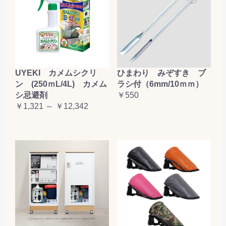
お買い物を続ける
カートへ進む
UYEKI カメムシクリ
ひまわり みぞすき ブ
ン (250ｍL/4L) カメム
ラシ付（6mm/10ｍｍ）
シ忌避剤
￥550
￥1,321 ～ ￥12,342