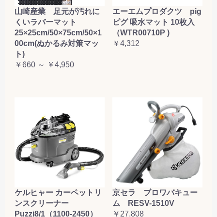
山崎産業 足元が汚れに
エーエムプロダクツ pig
くいラバーマット
ピグ 吸水マット 10枚入
25×25cm/50×75cm/50×1
（WTR00710P )
00cm(ぬかるみ対策マッ
￥4,312
ト)
￥660 ～ ￥4,950
ケルヒャー カーペットリ
京セラ ブロワバキュー
ンスクリーナー
ム RESV-1510V
Puzzi8/1（1100-2450）
￥27,808