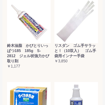
鈴木油脂 かびとりいっ
リスダン ゴム手サラッ
ぱつ185 185g S-
と！（10双入） ゴム手
2812 ジェル状強力かび
袋用インナー手袋
取り剤
￥3,850
￥1,177