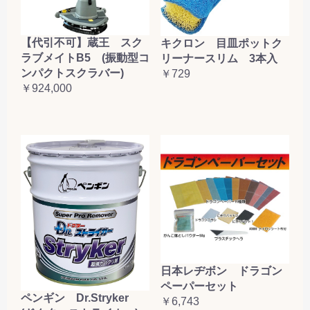
【代引不可】蔵王 スク
キクロン 目皿ポットク
ラブメイトB5 (振動型コ
リーナースリム 3本入
ンパクトスクラバー)
￥729
￥924,000
日本レヂボン ドラゴン
ペーパーセット
ペンギン Dr.Stryker
￥6,743