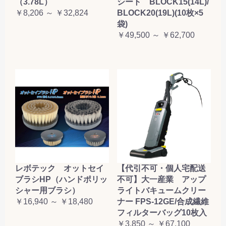
（3.78L）
シート BLOCK15(14L)/
￥8,206 ～ ￥32,824
BLOCK20(19L)(10枚×5
袋)
￥49,500 ～ ￥62,700
レボテック オットセイ
【代引不可・個人宅配送
ブラシHP（ハンドポリッ
不可】大一産業 アップ
シャー用ブラシ）
ライトバキュームクリー
￥16,940 ～ ￥18,480
ナー FPS-12GE/合成繊維
フィルターバッグ10枚入
￥3,850 ～ ￥67,100