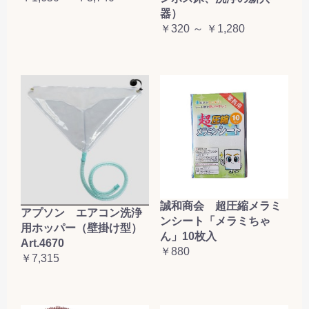
器）
￥320 ～ ￥1,280
誠和商会 超圧縮メラミ
アプソン エアコン洗浄
ンシート「メラミちゃ
用ホッパー（壁掛け型）
ん」10枚入
Art.4670
￥880
￥7,315