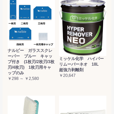
ナルビー ガラススクレ
ーパー ブルー キャッ
ミッケル化学 ハイパー
プ付き (1枚刃/2枚刃/3枚
リムーバーネオ 18L
刃/4枚刃) 1枚刃用キャ
超強力剥離剤
ップのみ
￥20,647
￥298 ～ ￥2,580