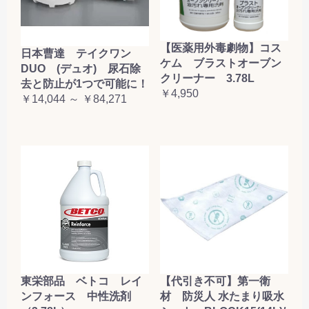
【医薬用外毒劇物】コス
日本曹達 テイクワン
ケム ブラストオーブン
DUO (デュオ) 尿石除
クリーナー 3.78L
去と防止が1つで可能に！
￥4,950
￥14,044 ～ ￥84,271
東栄部品 ベトコ レイ
【代引き不可】第一衛
ンフォース 中性洗剤
材 防災人 水たまり吸水