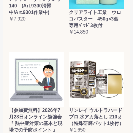
140 (Art.9300清掃
クリアライト工業 ウロ
中/Art.9301作業中)
コバスター 450g×3個
￥7,920
専用ﾊﾟｯﾄﾞ3枚付
￥14,850
【参加費無料】2026年7
リンレイ ウルトラハード
月28日オンライン勉強会
プロ 水アカ落とし 210ｇ
『 熱中症対策の基本と現
（特殊研磨パット1枚付）
場での予防ポイント 』
￥1,650