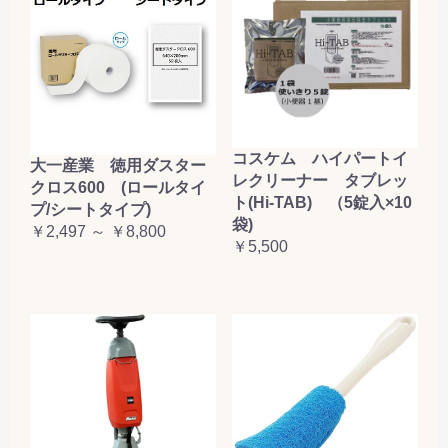
コスケム ハイパートイ
大一産業 徳用ダスター
レクリーナー タブレッ
クロス600 (ロールタイ
ト(Hi-TAB) （5錠入×10
プ/シートタイプ)
袋)
￥2,497 ～ ￥8,800
￥5,500