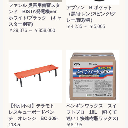
ファシル 災害用備蓄スタ
アプソン B-ポケット
ンド BISTA発電機ver.
（黒/オレンジ/ピンク/グ
ホワイト/ブラック (キャ
レー/迷彩柄）
スター別売)
￥4,235 ～ ￥5,005
￥29,876 ～ ￥858,000
【代引不可】テラモト
ペンギンワックス スイ
レスキューボードベン
フトプロ 18L (軽くて
チ オレンジ BC-309-
速い！快速樹脂ワックス)
118-5
￥8,195