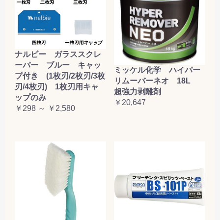
ナルビー ガラススクレ
ーパー ブルー キャッ
ミッケル化学 ハイパー
プ付き (1枚刃/2枚刃/3枚
リムーバーネオ 18L
刃/4枚刃) 1枚刃用キャ
超強力剥離剤
ップのみ
￥20,647
￥298 ～ ￥2,580