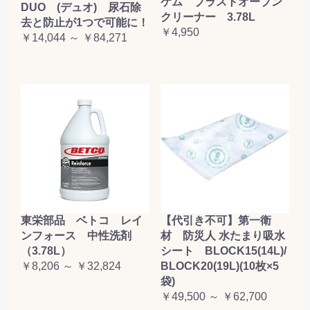
ケム ブラストオーブン
DUO (デュオ) 尿石除
クリーナー 3.78L
去と防止が1つで可能に！
￥4,950
￥14,044 ～ ￥84,271
東栄部品 ベトコ レイ
【代引き不可】第一衛
ンフォース 中性洗剤
材 防災人 水たまり吸水
（3.78L）
シート BLOCK15(14L)/
￥8,206 ～ ￥32,824
BLOCK20(19L)(10枚×5
袋)
￥49,500 ～ ￥62,700