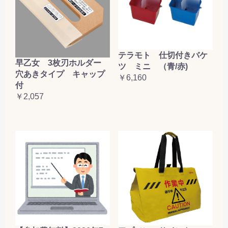
テラモト 仕切付きバケ
早乙女 3枚刃ホルダー
ツ ミニ （青/赤)
穴あきタイプ キャップ
￥6,160
付
￥2,057