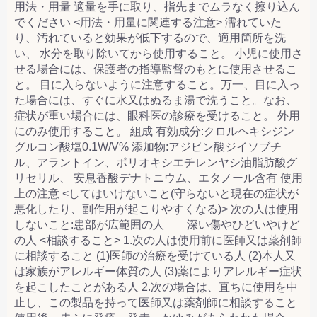
用法・用量 適量を手に取り、指先までムラなく擦り込ん
でください <用法・用量に関連する注意> 濡れていた
り、汚れていると効果が低下するので、適用箇所を洗
い、 水分を取り除いてから使用すること。 小児に使用さ
せる場合には、保護者の指導監督のもとに使用させるこ
と。 目に入らないように注意すること。万一、目に入っ
た場合には、すぐに水又はぬるま湯で洗うこと。なお、
症状が重い場合には、眼科医の診療を受けること。 外用
にのみ使用すること。 組成 有効成分:クロルヘキシジン
グルコン酸塩0.1W/V% 添加物:アジピン酸ジイソブチ
ル、アラントイン、ポリオキシエチレンヤシ油脂肪酸グ
リセリル、 安息香酸デナトニウム、エタノール含有 使用
上の注意 <してはいけないこと(守らないと現在の症状が
悪化したり、副作用が起こりやすくなる)> 次の人は使用
しないこと:患部が広範囲の人 深い傷やひどいやけど
の人 <相談すること> 1.次の人は使用前に医師又は薬剤師
に相談すること (1)医師の治療を受けている人 (2)本人又
は家族がアレルギー体質の人 (3)薬によりアレルギー症状
を起こしたことがある人 2.次の場合は、直ちに使用を中
止し、この製品を持って医師又は薬剤師に相談すること