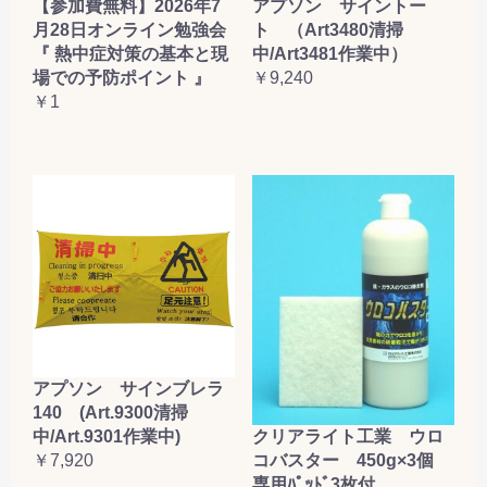
【参加費無料】2026年7
アプソン サイントー
月28日オンライン勉強会
ト （Art3480清掃
『 熱中症対策の基本と現
中/Art3481作業中）
場での予防ポイント 』
￥9,240
￥1
アプソン サインブレラ
140 (Art.9300清掃
クリアライト工業 ウロ
中/Art.9301作業中)
コバスター 450g×3個
￥7,920
専用ﾊﾟｯﾄﾞ3枚付