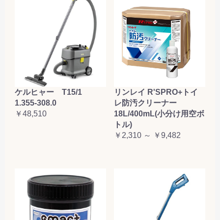
ケルヒャー T15/1
リンレイ R'SPRO+トイ
1.355-308.0
レ防汚クリーナー
￥48,510
18L/400mL(小分け用空ボ
トル)
￥2,310 ～ ￥9,482