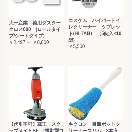
コスケム ハイパートイ
大一産業 徳用ダスター
レクリーナー タブレッ
クロス600 (ロールタイ
ト(Hi-TAB) （5錠入×10
プ/シートタイプ)
袋)
￥2,497 ～ ￥8,800
￥5,500
【代引不可】蔵王 スク
キクロン 目皿ポットク
ラブメイトB5 (振動型コ
リーナースリム 3本入