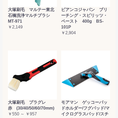
大塚刷毛 マルテー東北
ビアンコジャパン ブリ
石橋洗浄マルチブラシ
ーチング・スピリッツ・
MT-971
ペースト 400g BS-
￥2,149
101P
￥2,904
大塚刷毛 プラグレ
モアマン ゲッコーパッ
赤 (30/40/50/60/70mm)
ドホルダー/フグパッド/マ
￥550 ～ ￥957
イクログラスパッド/スチ