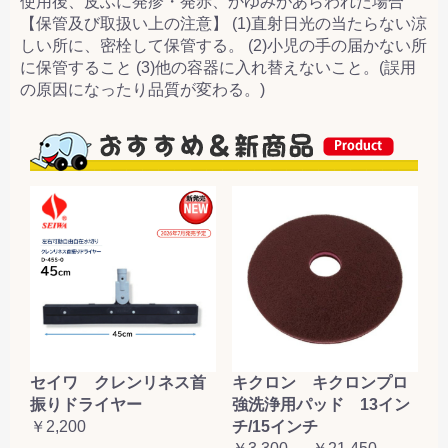
使用後、皮ふに発疹・発赤、かゆみがあらわれた場合
【保管及び取扱い上の注意】 (1)直射日光の当たらない涼
しい所に、密栓して保管する。 (2)小児の手の届かない所
に保管すること (3)他の容器に入れ替えないこと。(誤用
の原因になったり品質が変わる。)
セイワ クレンリネス首
キクロン キクロンプロ
振りドライヤー
強洗浄用パッド 13イン
￥2,200
チ/15インチ