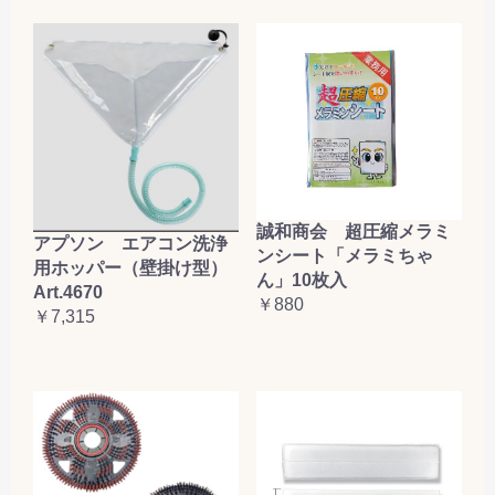
誠和商会 超圧縮メラミ
アプソン エアコン洗浄
ンシート「メラミちゃ
用ホッパー（壁掛け型）
ん」10枚入
Art.4670
￥880
￥7,315