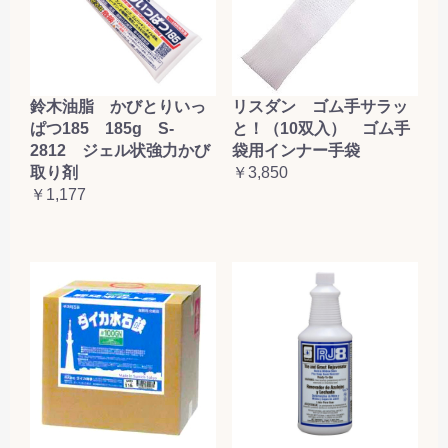
鈴木油脂 かびとりいっ
リスダン ゴム手サラッ
ぱつ185 185g S-
と！（10双入） ゴム手
2812 ジェル状強力かび
袋用インナー手袋
取り剤
￥3,850
￥1,177