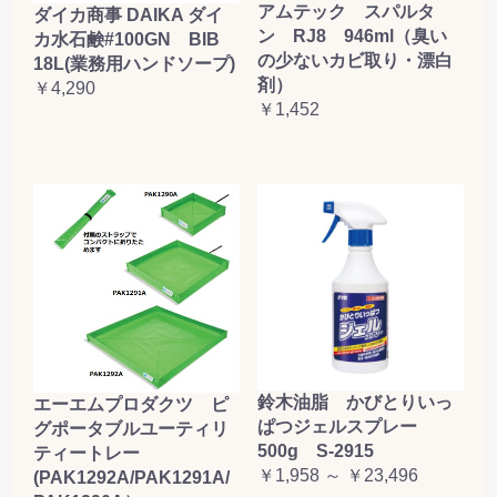
アムテック スパルタ
ダイカ商事 DAIKA ダイ
ン RJ8 946ml（臭い
カ水石鹸#100GN BIB
の少ないカビ取り・漂白
18L(業務用ハンドソープ)
剤）
￥4,290
￥1,452
鈴木油脂 かびとりいっ
エーエムプロダクツ ピ
ぱつジェルスプレー
グポータブルユーティリ
500g S-2915
ティートレー
￥1,958 ～ ￥23,496
(PAK1292A/PAK1291A/