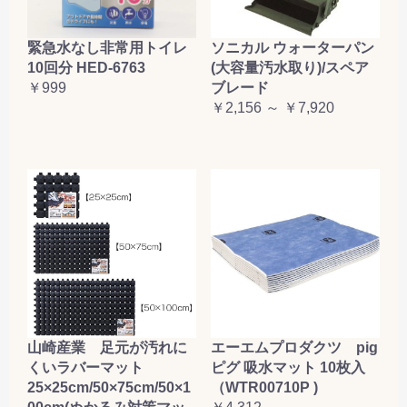
緊急水なし非常用トイレ
ソニカル ウォーターパン
10回分 HED-6763
(大容量汚水取り)/スペア
￥999
ブレード
￥2,156 ～ ￥7,920
山崎産業 足元が汚れに
エーエムプロダクツ pig
くいラバーマット
ピグ 吸水マット 10枚入
25×25cm/50×75cm/50×1
（WTR00710P )