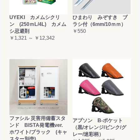
UYEKI カメムシクリ
ひまわり みぞすき ブ
ン (250ｍL/4L) カメム
ラシ付（6mm/10ｍｍ）
シ忌避剤
￥550
￥1,321 ～ ￥12,342
ファシル 災害用備蓄スタ
アプソン B-ポケット
ンド BISTA発電機ver.
（黒/オレンジ/ピンク/グ
ホワイト/ブラック (キャ
レー/迷彩柄）
スター別売)