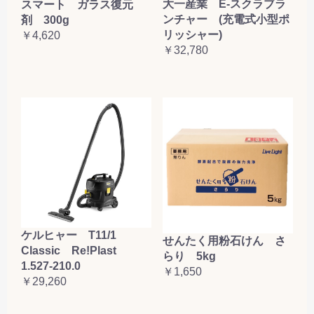
大一産業 E-スクラブラ
スマート ガラス復元
ンチャー (充電式小型ポ
剤 300g
リッシャー)
￥4,620
￥32,780
ケルヒャー T11/1
せんたく用粉石けん さ
Classic Re!Plast
らり 5kg
1.527-210.0
￥1,650
￥29,260