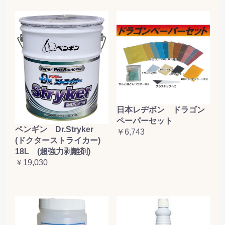
日本レヂボン ドラゴン
ペーパーセット
ペンギン Dr.Stryker
￥6,743
(ドクターストライカー)
18L (超強力剥離剤)
￥19,030