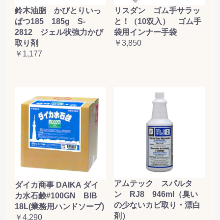
鈴木油脂 かびとりいっ
リスダン ゴム手サラッ
ぱつ185 185g S-
と！（10双入） ゴム手
2812 ジェル状強力かび
袋用インナー手袋
取り剤
￥3,850
￥1,177
アムテック スパルタ
ダイカ商事 DAIKA ダイ
ン RJ8 946ml（臭い
カ水石鹸#100GN BIB
の少ないカビ取り・漂白
18L(業務用ハンドソープ)
剤）
￥4,290