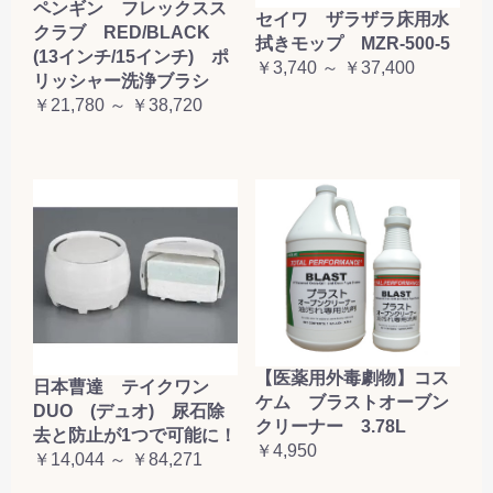
ペンギン フレックスス
セイワ ザラザラ床用水
クラブ RED/BLACK
拭きモップ MZR-500-5
(13インチ/15インチ) ポ
￥3,740 ～ ￥37,400
リッシャー洗浄ブラシ
￥21,780 ～ ￥38,720
【医薬用外毒劇物】コス
日本曹達 テイクワン
ケム ブラストオーブン
DUO (デュオ) 尿石除
クリーナー 3.78L
去と防止が1つで可能に！
￥4,950
￥14,044 ～ ￥84,271