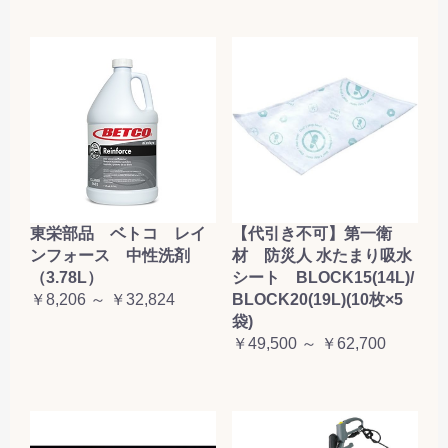
東栄部品 ベトコ レイ
【代引き不可】第一衛
ンフォース 中性洗剤
材 防災人 水たまり吸水
（3.78L）
シート BLOCK15(14L)/
￥8,206 ～ ￥32,824
BLOCK20(19L)(10枚×5
袋)
￥49,500 ～ ￥62,700