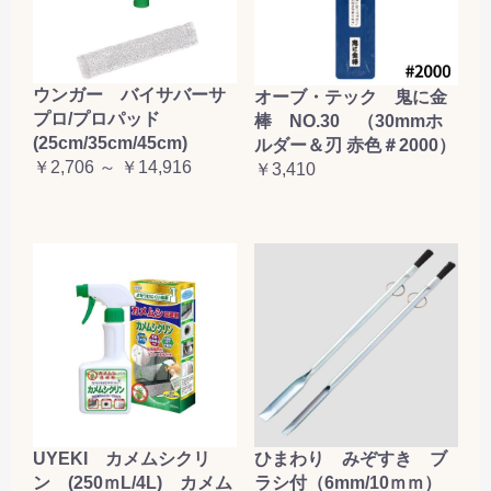
ウンガー バイサバーサ
オーブ・テック 鬼に金
プロ/プロパッド
棒 NO.30 （30mmホ
(25cm/35cm/45cm)
ルダー＆刃 赤色＃2000）
￥2,706 ～ ￥14,916
￥3,410
UYEKI カメムシクリ
ひまわり みぞすき ブ
ン (250ｍL/4L) カメム
ラシ付（6mm/10ｍｍ）