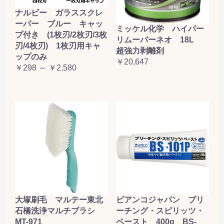
ナルビー ガラススクレ
ーパー ブルー キャッ
ミッケル化学 ハイパー
プ付き (1枚刃/2枚刃/3枚
リムーバーネオ 18L
刃/4枚刃) 1枚刃用キャ
超強力剥離剤
ップのみ
￥20,647
￥298 ～ ￥2,580
大塚刷毛 マルテー東北
ビアンコジャパン ブリ
石橋洗浄マルチブラシ
ーチング・スピリッツ・
MT-971
ペースト 400g BS-