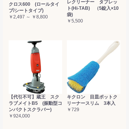
レクリーナー タブレッ
クロス600 (ロールタイ
ト(Hi-TAB) （5錠入×10
プ/シートタイプ)
袋)
￥2,497 ～ ￥8,800
￥5,500
【代引不可】蔵王 スク
キクロン 目皿ポットク
ラブメイトB5 (振動型コ
リーナースリム 3本入
ンパクトスクラバー)
￥729
￥924,000