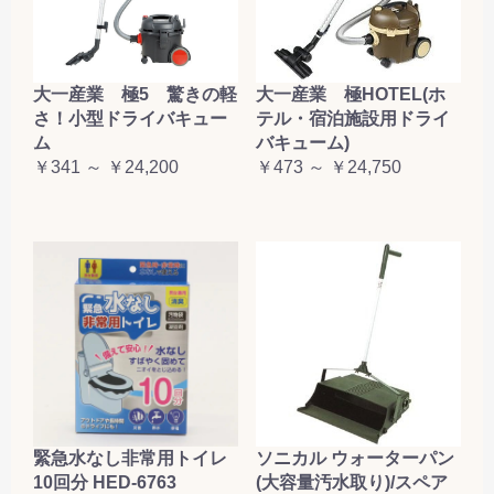
大一産業 極5 驚きの軽
大一産業 極HOTEL(ホ
さ！小型ドライバキュー
テル・宿泊施設用ドライ
ム
バキューム)
￥341 ～ ￥24,200
￥473 ～ ￥24,750
緊急水なし非常用トイレ
ソニカル ウォーターパン
10回分 HED-6763
(大容量汚水取り)/スペア