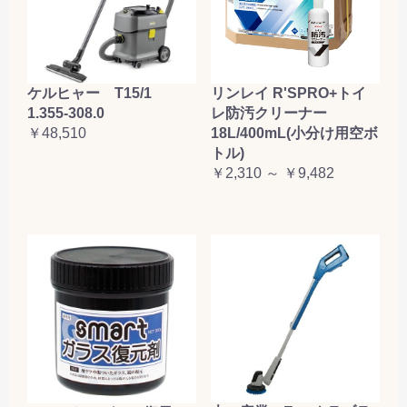
ケルヒャー T15/1
リンレイ R'SPRO+トイ
1.355-308.0
レ防汚クリーナー
￥48,510
18L/400mL(小分け用空ボ
トル)
￥2,310 ～ ￥9,482