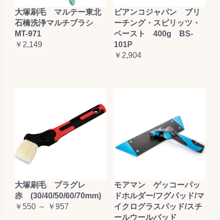
大塚刷毛 マルテー東北
ビアンコジャパン ブリ
石橋洗浄マルチブラシ
ーチング・スピリッツ・
MT-971
ペースト 400g BS-
￥2,149
101P
￥2,904
大塚刷毛 プラグレ
モアマン ゲッコーパッ
赤 (30/40/50/60/70mm)
ドホルダー/フグパッド/マ
￥550 ～ ￥957
イクログラスパッド/スチ
ールウールバッド