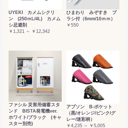
お買い物を続ける
カートへ進む
UYEKI カメムシクリ
ひまわり みぞすき ブ
ン (250ｍL/4L) カメム
ラシ付（6mm/10ｍｍ）
シ忌避剤
￥550
￥1,321 ～ ￥12,342
ファシル 災害用備蓄スタ
アプソン B-ポケット
ンド BISTA発電機ver.
（黒/オレンジ/ピンク/グ
ホワイト/ブラック (キャ
レー/迷彩柄）
スター別売)
￥4,235 ～ ￥5,005