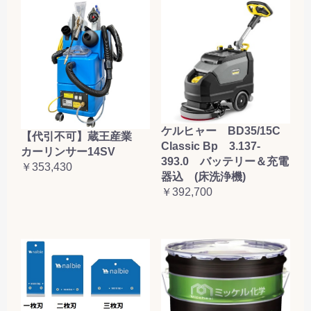
ケルヒャー BD35/15C
【代引不可】蔵王産業
Classic Bp 3.137-
カーリンサー14SV
393.0 バッテリー＆充電
￥353,430
器込 (床洗浄機)
￥392,700