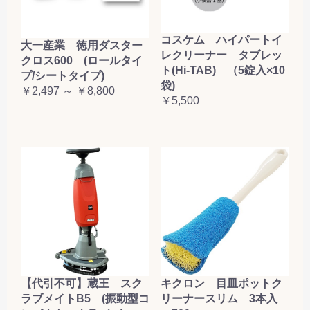
コスケム ハイパートイ
大一産業 徳用ダスター
レクリーナー タブレッ
クロス600 (ロールタイ
ト(Hi-TAB) （5錠入×10
プ/シートタイプ)
袋)
￥2,497 ～ ￥8,800
￥5,500
【代引不可】蔵王 スク
キクロン 目皿ポットク
ラブメイトB5 (振動型コ
リーナースリム 3本入