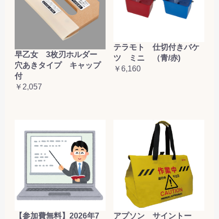
テラモト 仕切付きバケ
早乙女 3枚刃ホルダー
ツ ミニ （青/赤)
穴あきタイプ キャップ
￥6,160
付
￥2,057
【参加費無料】2026年7
アプソン サイントー