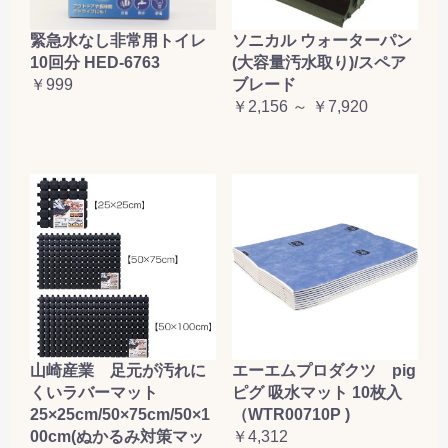
緊急水なし非常用トイレ
ソニカル ウォーターパン
10回分 HED-6763
(大容量汚水取り)/スペア
￥999
ブレード
￥2,156 ～ ￥7,920
山崎産業 足元が汚れに
エーエムプロダクツ pig
くいラバーマット
ピグ 吸水マット 10枚入
25×25cm/50×75cm/50×1
（WTR00710P )
00cm(ぬかるみ対策マッ
￥4,312