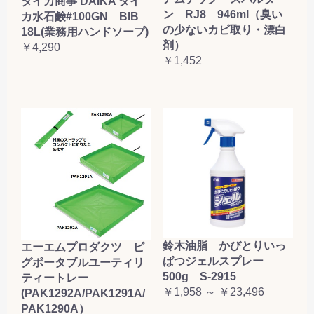
ダイカ商事 DAIKA ダイ
ン RJ8 946ml（臭い
カ水石鹸#100GN BIB
の少ないカビ取り・漂白
18L(業務用ハンドソープ)
剤）
￥4,290
￥1,452
鈴木油脂 かびとりいっ
エーエムプロダクツ ピ
ぱつジェルスプレー
グポータブルユーティリ
500g S-2915
ティートレー
￥1,958 ～ ￥23,496
(PAK1292A/PAK1291A/
PAK1290A）