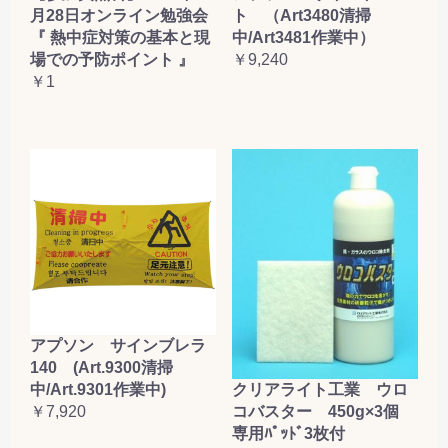
月28日オンライン勉強会
ト （Art3480清掃
『 熱中症対策の基本と現
中/Art3481作業中）
場での予防ポイント 』
￥9,240
￥1
アプソン サインブレラ
140 (Art.9300清掃
クリアライト工業 ウロ
中/Art.9301作業中)
コバスター 450g×3個
￥7,920
専用ﾊﾟｯﾄﾞ3枚付