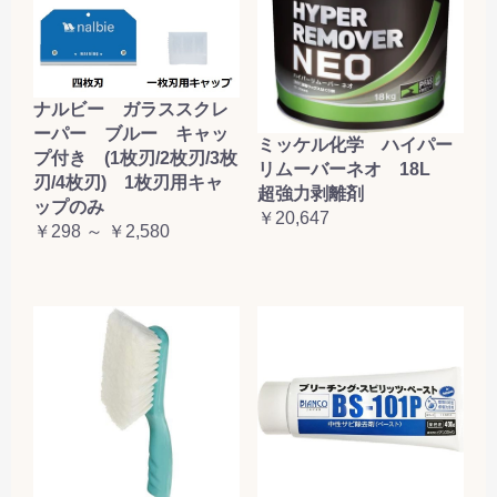
ナルビー ガラススクレ
ーパー ブルー キャッ
ミッケル化学 ハイパー
プ付き (1枚刃/2枚刃/3枚
リムーバーネオ 18L
刃/4枚刃) 1枚刃用キャ
超強力剥離剤
ップのみ
￥20,647
￥298 ～ ￥2,580