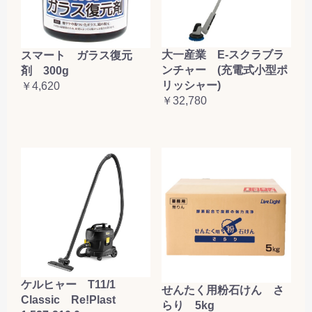
大一産業 E-スクラブラ
スマート ガラス復元
ンチャー (充電式小型ポ
剤 300g
リッシャー)
￥4,620
￥32,780
ケルヒャー T11/1
せんたく用粉石けん さ
Classic Re!Plast
らり 5kg