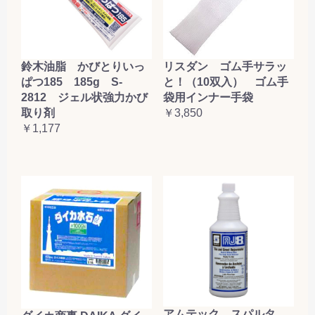
鈴木油脂 かびとりいっ
リスダン ゴム手サラッ
ぱつ185 185g S-
と！（10双入） ゴム手
2812 ジェル状強力かび
袋用インナー手袋
取り剤
￥3,850
￥1,177
アムテック スパルタ