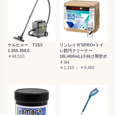
ケルヒャー T15/1
リンレイ R'SPRO+トイ
1.355-308.0
レ防汚クリーナー
￥48,510
18L/400mL(小分け用空ボ
トル)
￥2,310 ～ ￥9,482