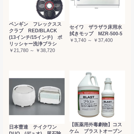
ペンギン フレックスス
セイワ ザラザラ床用水
クラブ RED/BLACK
拭きモップ MZR-500-5
(13インチ/15インチ) ポ
￥3,740 ～ ￥37,400
リッシャー洗浄ブラシ
￥21,780 ～ ￥38,720
【医薬用外毒劇物】コス
日本曹達 テイクワン
ケム ブラストオーブン
DUO (デュオ) 尿石除