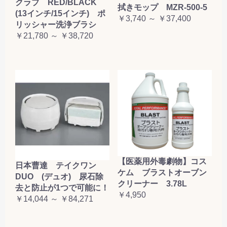
クラブ RED/BLACK
拭きモップ MZR-500-5
(13インチ/15インチ) ポ
￥3,740 ～ ￥37,400
リッシャー洗浄ブラシ
￥21,780 ～ ￥38,720
【医薬用外毒劇物】コス
日本曹達 テイクワン
ケム ブラストオーブン
DUO (デュオ) 尿石除
クリーナー 3.78L
去と防止が1つで可能に！
￥4,950
￥14,044 ～ ￥84,271