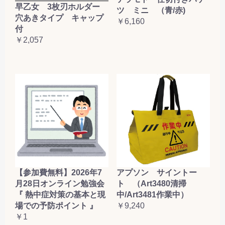
早乙女 3枚刃ホルダー
ツ ミニ （青/赤)
穴あきタイプ キャップ
￥6,160
付
￥2,057
【参加費無料】2026年7
アプソン サイントー
月28日オンライン勉強会
ト （Art3480清掃
『 熱中症対策の基本と現
中/Art3481作業中）
場での予防ポイント 』
￥9,240
￥1