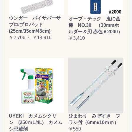
お買い物を続ける
カートへ進む
ウンガー バイサバーサ
オーブ・テック 鬼に金
プロ/プロパッド
棒 NO.30 （30mmホ
(25cm/35cm/45cm)
ルダー＆刃 赤色＃2000）
￥2,706 ～ ￥14,916
￥3,410
UYEKI カメムシクリ
ひまわり みぞすき ブ
ン (250ｍL/4L) カメム
ラシ付（6mm/10ｍｍ）
シ忌避剤
￥550