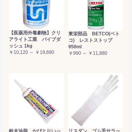
【医薬用外毒劇物】クリ
東栄部品 BETCO(ベト
アライト工業 パイプダ
コ) レストストップ
ッシュ 1kg
950ml
￥10,120 ～ ￥19,690
￥990 ～ ￥11,880
鈴木油脂 かびとりいっ
リスダン ゴム手サラッ