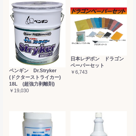
日本レヂボン ドラゴン
ペーパーセット
ペンギン Dr.Stryker
￥6,743
(ドクターストライカー)
18L (超強力剥離剤)
￥19,030