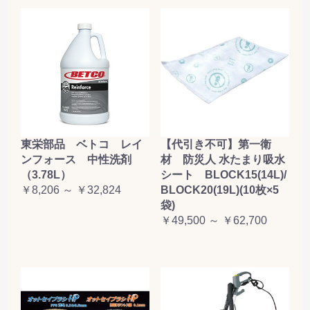
東栄部品 ベトコ レイ
【代引き不可】第一衛
ンフォース 中性洗剤
材 防災人 水たまり吸水
（3.78L）
シート BLOCK15(14L)/
￥8,206 ～ ￥32,824
BLOCK20(19L)(10枚×5
袋)
￥49,500 ～ ￥62,700