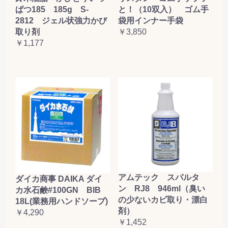
ぱつ185 185g S-
と！（10双入） ゴム手
2812 ジェル状強力かび
袋用インナー手袋
取り剤
￥3,850
￥1,177
アムテック スパルタ
ダイカ商事 DAIKA ダイ
ン RJ8 946ml（臭い
カ水石鹸#100GN BIB
の少ないカビ取り・漂白
18L(業務用ハンドソープ)
剤）
￥4,290
￥1,452