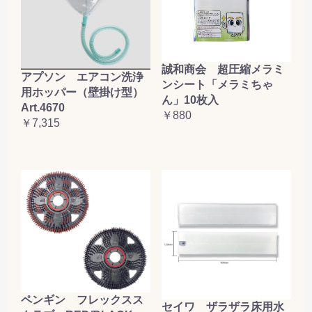
誠和商会 超圧縮メラミ
アプソン エアコン洗浄
ンシート「メラミちゃ
用ホッパー（壁掛け型）
ん」10枚入
Art.4670
￥880
￥7,315
ペンギン フレックスス
セイワ ザラザラ床用水