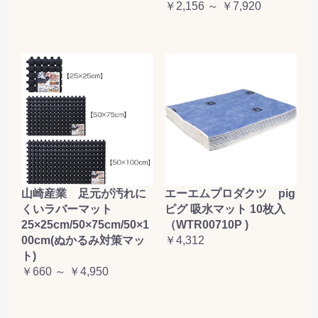
￥2,156 ～ ￥7,920
山崎産業 足元が汚れに
エーエムプロダクツ pig
くいラバーマット
ピグ 吸水マット 10枚入
25×25cm/50×75cm/50×1
（WTR00710P )
00cm(ぬかるみ対策マッ
￥4,312
ト)
￥660 ～ ￥4,950