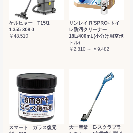
ケルヒャー T15/1
リンレイ R'SPRO+トイ
1.355-308.0
レ防汚クリーナー
￥48,510
18L/400mL(小分け用空ボ
トル)
￥2,310 ～ ￥9,482
大一産業 E-スクラブラ
スマート ガラス復元