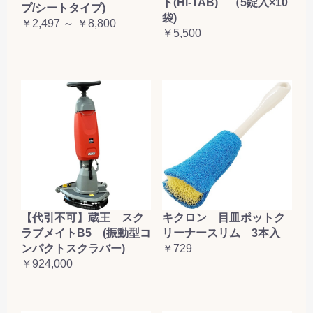
ト(Hi-TAB) （5錠入×10
プ/シートタイプ)
袋)
￥2,497 ～ ￥8,800
￥5,500
【代引不可】蔵王 スク
キクロン 目皿ポットク
ラブメイトB5 (振動型コ
リーナースリム 3本入
ンパクトスクラバー)
￥729
￥924,000