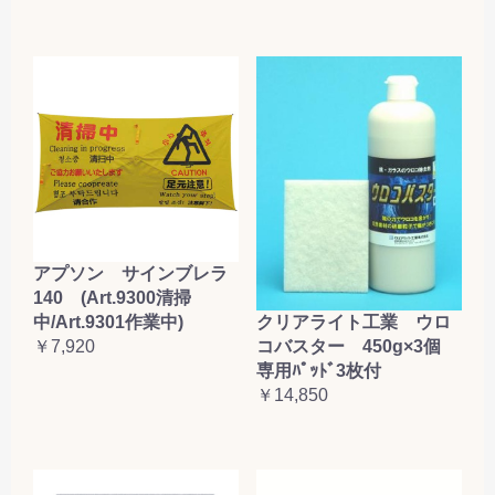
アプソン サインブレラ
140 (Art.9300清掃
クリアライト工業 ウロ
中/Art.9301作業中)
コバスター 450g×3個
￥7,920
専用ﾊﾟｯﾄﾞ3枚付
￥14,850