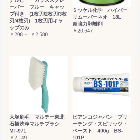
ナルビー ガラススクレ
ーパー ブルー キャッ
ミッケル化学 ハイパー
プ付き (1枚刃/2枚刃/3枚
リムーバーネオ 18L
刃/4枚刃) 1枚刃用キャ
超強力剥離剤
ップのみ
￥20,647
￥298 ～ ￥2,580
大塚刷毛 マルテー東北
ビアンコジャパン ブリ
石橋洗浄マルチブラシ
ーチング・スピリッツ・
MT-971
ペースト 400g BS-
￥2,149
101P