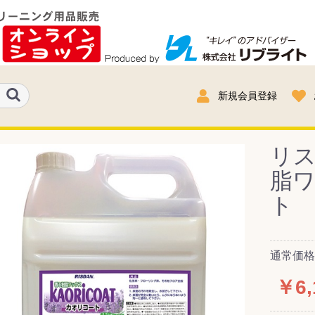
新規会員登録
リ
脂
ト 
通常価格：
￥6,