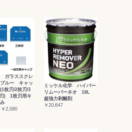
 ガラススクレ
ブルー キャッ
ミッケル化学 ハイパー
1枚刃/2枚刃/3
リムーバーネオ 18L
枚刃) 1枚刃用キ
超強力剥離剤
み
￥20,647
 ￥2,580