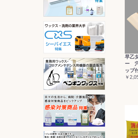
早乙
ー 
ップ
￥2,0