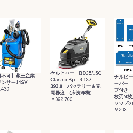
ケルヒャー BD35/15C
引不可】蔵王産業
ナルビー
Classic Bp 3.137-
ンサー14SV
ーパー 
393.0 バッテリー＆充
,430
プ付き (
電器込 (床洗浄機)
枚刃/4
￥392,700
ャップの
￥298 ～