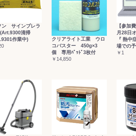
お買い物を続ける
カートへ進む
ソン サインブレラ
【参加費
(Art.9300清掃
月28日
クリアライト工業 ウロ
t.9301作業中)
『 熱中
コバスター 450g×3
20
場での予
個 専用ﾊﾟｯﾄﾞ3枚付
￥1
￥14,850