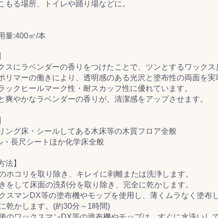
こもる場所、トイレや踊り場などに。
&前処理
L
量:400㎡/本
】
クスにラベンダーの香りをつけたことで、ツンとするワックス
ポリマーの働きにより、透明感のある光沢と塗布性の両面を実
ラックヒールマーク性・耐スカッフ性に優れています。
と爽やかなラベンダーの香りが、清潔感をアップさせます。
】
リング床・シールしてある木床等の木質フロア全般
ル・長尺シートほか化学床全般
方法】
床面のホコリを取り除き、キレイに剥離または洗浄します。
水拭きをして床面の洗剤分を取り除き、完全に乾かします。
ワックスマンDX等の塗布機やモップを使用し、薄くムラなく塗布
全に乾かします。(約30分～1時間)
使用後のワックスマンDX等の塗布機やモップは、すぐに水洗いし