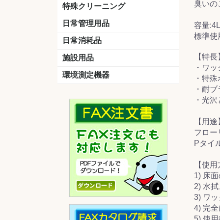
臭いの
洗剤
道具
バスクリーナー
カビ取り剤
スポンジ
特殊クリーニング
石材
エアコン
外壁
その他
洗浄剤
リンス&中和剤
洗浄ツール
洗浄シート
洗浄
道具
日常管理用品
容量:4
剤
標準使用
クリーナー
洗濯用洗剤
油汚れ落とし
サビ取り剤
タバコ専用消臭
日常消耗品
トイレットペーパー
ペーパータオル
便座除菌クリーナー
ポリ袋
【特長
施設用品
・ワッ
マット・他
ベンチ
灰皿
傘立
くず入れ
環境測定機器
・特殊
・耐ブ
残留塩素測定器
空気環境測定器
粉じん計
風速計
温湿度計
・光沢
【用途
フロー
Pタイ
【使用
1) 
2) 
3) 
4) 完
5) 