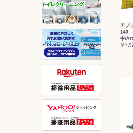
アプ
140 
中/Ar
￥7,9