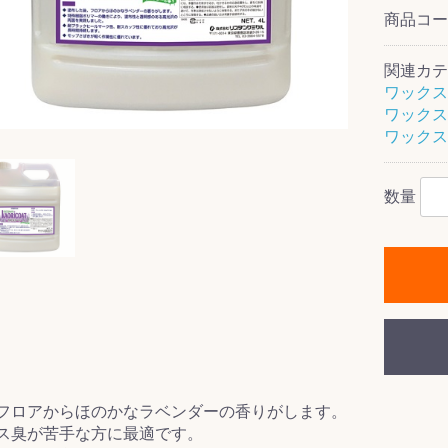
商品コ
関連カテ
ワックス
ス(一般製品)
ンテナンス用樹
樹脂製品
クス
製品
ラ フロアケアシ
用・テラゾー・
ックス
ーナー
クリーナー
クリーナー
クス
樹脂製品
製品
ンテナンス用樹
ー製品
商品
品
商品
ワックス
剤
ート用
ス
ワックス
式モップ
イヤー
ッチメント
布
数量
式用)
キューム
イトバキューム
スタイプ
ード
ポリッシャー
ス
フロアからほのかなラベンダーの香りがします。
ス臭が苦手な方に最適です。