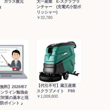
大一産業 E-スクラブラ
 ガラス復元
ンチャー (充電式小型ポ
g
リッシャー)
￥32,780
【代引不可】蔵王産業
無料】2026年7
スクラブメイト F60
オンライン勉強会
￥1,009,800
症対策の基本と現
防ポイント 』