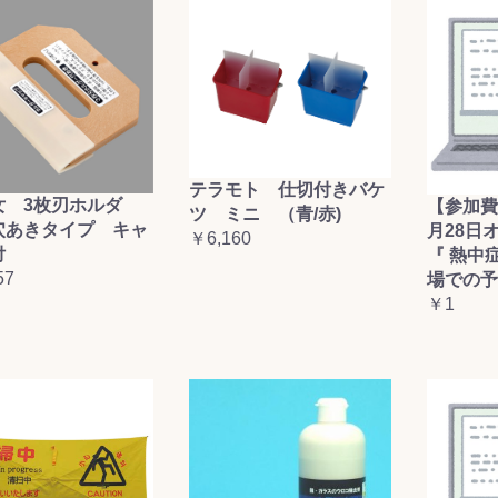
テラモト 仕切付きバケ
女 3枚刃ホルダ
【参加費
ツ ミニ （青/赤)
穴あきタイプ キャ
月28日
￥6,160
付
『 熱中
57
場での予
￥1