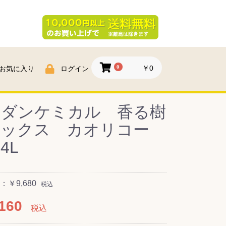
0
￥0
お気に入り
ログイン
スダンケミカル 香る樹
ワックス カオリコー
4L
￥9,680
税込
160
税込