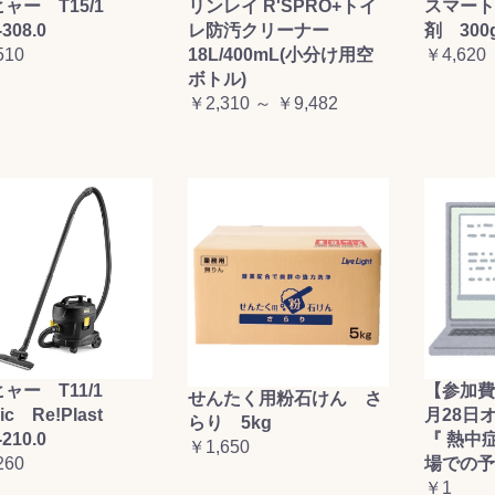
ャー T15/1
リンレイ R'SPRO+トイ
スマート
-308.0
レ防汚クリーナー
剤 300
510
18L/400mL(小分け用空
￥4,620
ボトル)
￥2,310 ～ ￥9,482
ャー T11/1
【参加費
せんたく用粉石けん さ
sic Re!Plast
月28日
らり 5kg
-210.0
『 熱中
￥1,650
260
場での予
￥1