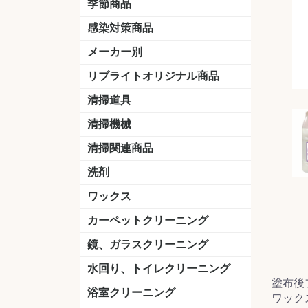
季節商品
感染対策商品
おう吐物
除菌洗剤
うがい薬
マスク
手洗い石鹸
手指消毒
手袋
メーカー別
クオリティ
ニイタカ
シーバイエス
リンレイ
ペンギンワックス
横浜油脂工業
ミッケル化学（旧：スイショウ
ユシロ化学
コニシ
つやげん
ダイカ商事
スリーエムジャパン
山崎産業
テラモト
セイワ
エトレー
ラバーメイド
ジャパックス
日本サニパック
ケルヒャー
マキタ
ショーワグローブ
花王
サラヤ
アルボース
コスケム
ミヤキ
紺商
信徳ポミー
樹脂ワック
下地剤
ドライメ
水性・半
油性ワッ
特殊用途
ニュート
天然石材
木床用ワ
床用クリ
剥離剤
植物油用
鉱物油用
その他
樹脂ワッ
水性・半
下地剤
特殊用途
ドライメ
クリーナ
ハクリ剤
石材床用
木床用商
日常管理
リブライトオリジナル商品
＆ユーホー）
脂仕上げ
ステム
コンクリ
脂ワック
LLオレンジクリーナー
LL油脂専用クリーナー
LLワックスモップ
LL-21
マーベラスiL
清掃道具
ほうき
ちりとり
モップ及び関連品
モップ
ハードフロア用ダストモップ
テラモト
その他
ワンタッチ
水切りドラ
その他アタ
関連商品
ワックス塗
清掃機械
(ワンタッチ
掃除機
高圧洗浄機
吸水機
カーペット用マシン
送風機
ポリッシャー
ポリッシャー・自動床洗浄機用
掃除機用紙パック
その他
ドライバ
アップラ
コードレ
階段用
スタンダ
高速回転
ハンディ
関連商品
清掃関連商品
パッド
ダストカート
台車
移動式バレット
脚立
モップハンガー
サインボード
光沢計
カーペット汚染度計
洗剤
床用表面洗浄剤
ハクリ剤
厨房用
工場用
石材用
サビ用
木材用
タイル用
外壁用
壁面用
手あか用
病院用
除菌用
ワックス
樹脂ワックス
半樹脂ワックス
フローリング用
病院用ワックス
中性ワックス
石材用
木床用
その他
シーバイエス
リンレイ
ペンギンワック
コニシ
スイショウ
ユシロ
信徳ポミー
その他
カーペットクリーニング
洗剤
ブラシ
パット
その他
ガム除去剤
シミ抜き剤
鏡、ガラスクリーニング
ガラスワイパー
シャンパー(ウオッシャー)
ガラススクイジー
ケレン
ツールホルダー
洗剤
天井・高所作業
うろこ取り
水回り、トイレクリーニング
塗布後
洗剤
尿石除去剤
水アカ除去剤
排水管つまり除去剤
消臭・防臭剤
道具
ブラシ
ラバーカップ
水アカ除去
浴室クリーニング
ワック