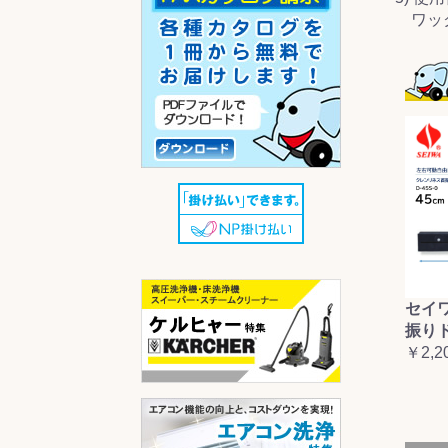
ワック
セイ
振り
￥2,2