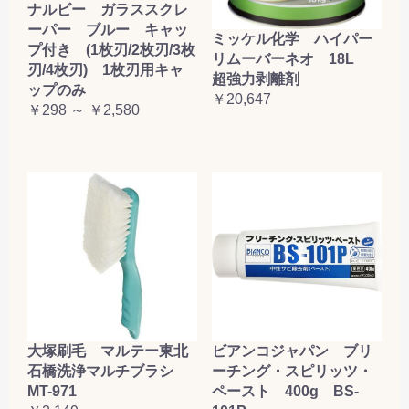
ナルビー ガラススクレ
ーパー ブルー キャッ
ミッケル化学 ハイパー
プ付き (1枚刃/2枚刃/3枚
リムーバーネオ 18L
刃/4枚刃) 1枚刃用キャ
超強力剥離剤
ップのみ
￥20,647
￥298 ～ ￥2,580
大塚刷毛 マルテー東北
ビアンコジャパン ブリ
石橋洗浄マルチブラシ
ーチング・スピリッツ・
MT-971
ペースト 400g BS-