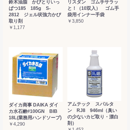
鈴木油脂 かびとりいっ
リスダン ゴム手サラッ
ぱつ185 185g S-
と！（10双入） ゴム手
2812 ジェル状強力かび
袋用インナー手袋
取り剤
￥3,850
￥1,177
アムテック スパルタ
ダイカ商事 DAIKA ダイ
ン RJ8 946ml（臭い
カ水石鹸#100GN BIB
の少ないカビ取り・漂白
18L(業務用ハンドソープ)
剤）
￥4,290
￥1,452