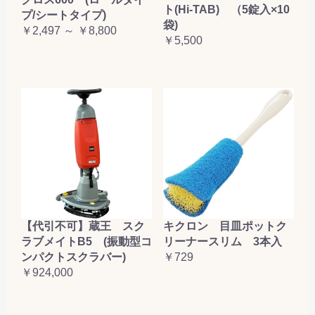
ト(Hi-TAB) （5錠入×10
プ/シートタイプ)
袋)
￥2,497 ～ ￥8,800
￥5,500
【代引不可】蔵王 スク
キクロン 目皿ポットク
ラブメイトB5 (振動型コ
リーナースリム 3本入
ンパクトスクラバー)
￥729
￥924,000