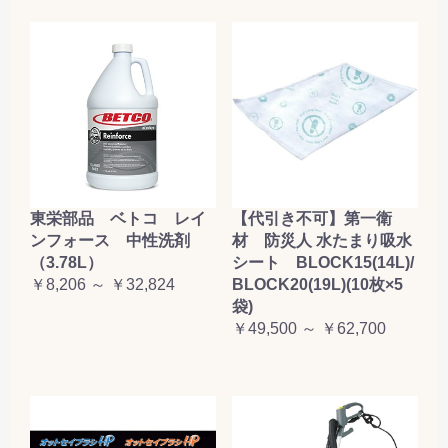
東栄部品 ベトコ レイ
【代引き不可】第一衛
ンフォース 中性洗剤
材 防災人 水たまり吸水
（3.78L）
シート BLOCK15(14L)/
￥8,206 ～ ￥32,824
BLOCK20(19L)(10枚×5
袋)
￥49,500 ～ ￥62,700