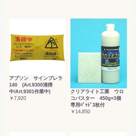
アプソン サインブレラ
140 (Art.9300清掃
クリアライト工業 ウロ
中/Art.9301作業中)
コバスター 450g×3個
￥7,920
専用ﾊﾟｯﾄﾞ3枚付
￥14,850