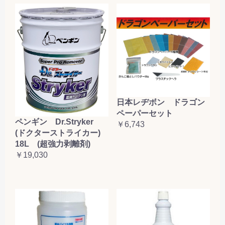
日本レヂボン ドラゴン
ペーパーセット
ペンギン Dr.Stryker
￥6,743
(ドクターストライカー)
18L (超強力剥離剤)
￥19,030