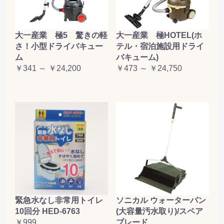
大一産業 極5 驚きの軽
大一産業 極HOTEL(ホ
さ！小型ドライバキュー
テル・宿泊施設用ドライ
ム
バキューム)
￥341 ～ ￥24,200
￥473 ～ ￥24,750
緊急水なし非常用トイレ
ソニカル ウォーターパン
10回分 HED-6763
(大容量汚水取り)/スペア
￥999
ブレード