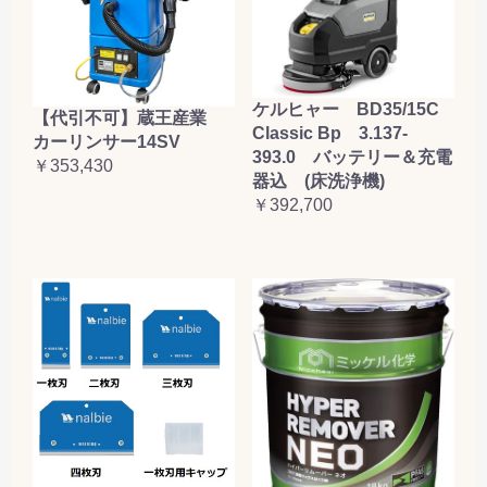
ケルヒャー BD35/15C
【代引不可】蔵王産業
Classic Bp 3.137-
カーリンサー14SV
393.0 バッテリー＆充電
￥353,430
器込 (床洗浄機)
￥392,700