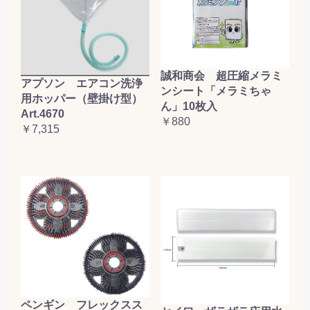
誠和商会 超圧縮メラミ
アプソン エアコン洗浄
ンシート「メラミちゃ
用ホッパー（壁掛け型）
ん」10枚入
Art.4670
￥880
￥7,315
ペンギン フレックスス