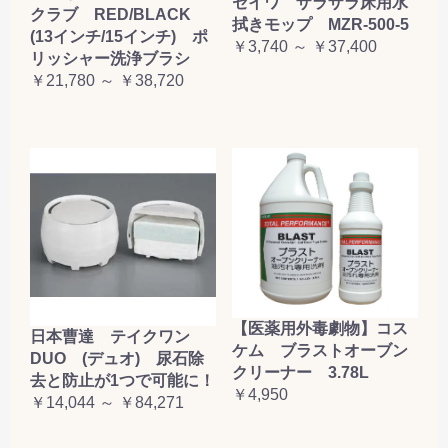
セイワ ザラザラ床用水
クラブ RED/BLACK
拭きモップ MZR-500-5
(13インチ/15インチ) ポ
￥3,740 ～ ￥37,400
リッシャー洗浄ブラシ
￥21,780 ～ ￥38,720
【医薬用外毒劇物】コス
日本曹達 テイクワン
ケム ブラストオーブン
DUO (デュオ) 尿石除
クリーナー 3.78L
去と防止が1つで可能に！
￥4,950
￥14,044 ～ ￥84,271