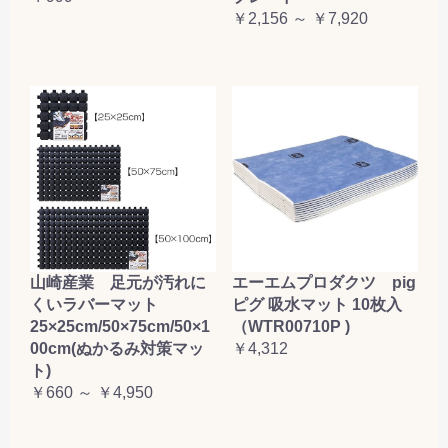
￥2,156 ～ ￥7,920
山崎産業 足元が汚れに
エーエムプロダクツ pig
くいラバーマット
ピグ 吸水マット 10枚入
25×25cm/50×75cm/50×1
（WTR00710P )
00cm(ぬかるみ対策マッ
￥4,312
ト)
￥660 ～ ￥4,950