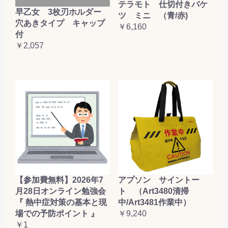
テラモト 仕切付きバケ
早乙女 3枚刃ホルダー
ツ ミニ （青/赤)
穴あきタイプ キャップ
￥6,160
付
￥2,057
【参加費無料】2026年7
アプソン サイントー
月28日オンライン勉強会
ト （Art3480清掃
『 熱中症対策の基本と現
中/Art3481作業中）
場での予防ポイント 』
￥9,240
￥1