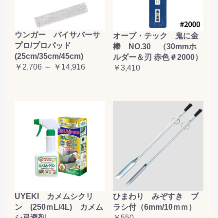
ウンガー バイサバーサ
オーブ・テック 鬼に金
プロ/プロパッド
棒 NO.30 （30mmホ
(25cm/35cm/45cm)
ルダー＆刃 赤色＃2000）
￥2,706 ～ ￥14,916
￥3,410
UYEKI カメムシクリ
ひまわり みぞすき ブ
ン (250ｍL/4L) カメム
ラシ付（6mm/10ｍｍ）
シ忌避剤
￥550