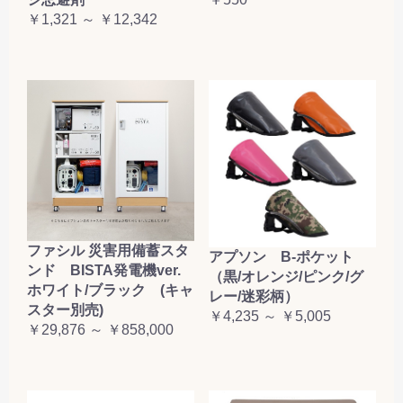
お買い物を続ける
カートへ進む
￥1,321 ～ ￥12,342
ファシル 災害用備蓄スタ
アプソン B-ポケット
ンド BISTA発電機ver.
（黒/オレンジ/ピンク/グ
ホワイト/ブラック (キャ
レー/迷彩柄）
スター別売)
￥4,235 ～ ￥5,005
￥29,876 ～ ￥858,000