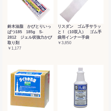
鈴木油脂 かびとりいっ
リスダン ゴム手サラッ
ぱつ185 185g S-
と！（10双入） ゴム手
2812 ジェル状強力かび
袋用インナー手袋
取り剤
￥3,850
￥1,177