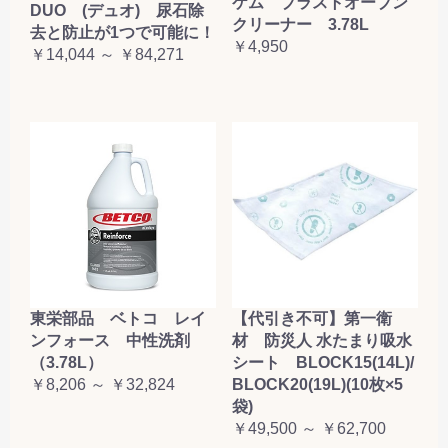
ケム ブラストオーブン
DUO (デュオ) 尿石除
クリーナー 3.78L
去と防止が1つで可能に！
￥4,950
￥14,044 ～ ￥84,271
東栄部品 ベトコ レイ
【代引き不可】第一衛
ンフォース 中性洗剤
材 防災人 水たまり吸水
（3.78L）
シート BLOCK15(14L)/
￥8,206 ～ ￥32,824
BLOCK20(19L)(10枚×5
袋)
￥49,500 ～ ￥62,700