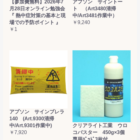
【参加費無料】2026年7
アプソン サイントー
月28日オンライン勉強会
ト （Art3480清掃
『 熱中症対策の基本と現
中/Art3481作業中）
場での予防ポイント 』
￥9,240
￥1
アプソン サインブレラ
140 (Art.9300清掃
クリアライト工業 ウロ
中/Art.9301作業中)
コバスター 450g×3個
￥7,920
専用ﾊﾟｯﾄﾞ3枚付