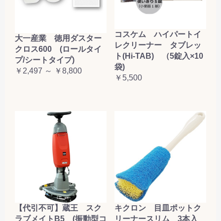
コスケム ハイパートイ
大一産業 徳用ダスター
レクリーナー タブレッ
クロス600 (ロールタイ
ト(Hi-TAB) （5錠入×10
プ/シートタイプ)
袋)
￥2,497 ～ ￥8,800
￥5,500
【代引不可】蔵王 スク
キクロン 目皿ポットク
ラブメイトB5 (振動型コ
リーナースリム 3本入