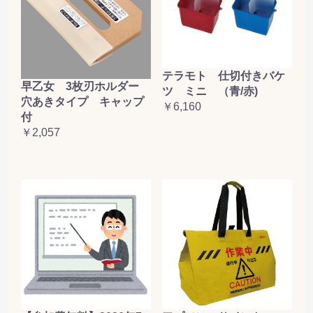
テラモト 仕切付きバケ
早乙女 3枚刃ホルダー
ツ ミニ （青/赤)
穴あきタイプ キャップ
￥6,160
付
￥2,057