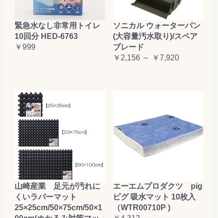
緊急水なし非常用トイレ
ソニカル ウォーターパン
10回分 HED-6763
(大容量汚水取り)/スペア
￥999
ブレード
￥2,156 ～ ￥7,920
山崎産業 足元が汚れに
エーエムプロダクツ pig
くいラバーマット
ピグ 吸水マット 10枚入
25×25cm/50×75cm/50×1
（WTR00710P )