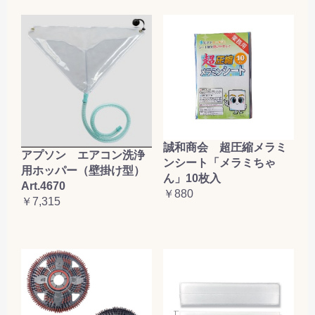
誠和商会 超圧縮メラミ
アプソン エアコン洗浄
ンシート「メラミちゃ
用ホッパー（壁掛け型）
ん」10枚入
Art.4670
￥880
￥7,315