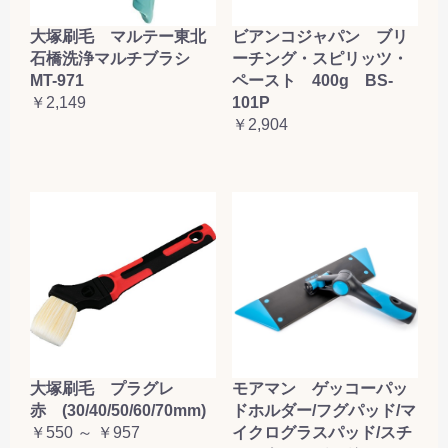
大塚刷毛 マルテー東北
ビアンコジャパン ブリ
石橋洗浄マルチブラシ
ーチング・スピリッツ・
MT-971
ペースト 400g BS-
￥2,149
101P
￥2,904
大塚刷毛 プラグレ
モアマン ゲッコーパッ
赤 (30/40/50/60/70mm)
ドホルダー/フグパッド/マ
￥550 ～ ￥957
イクログラスパッド/スチ