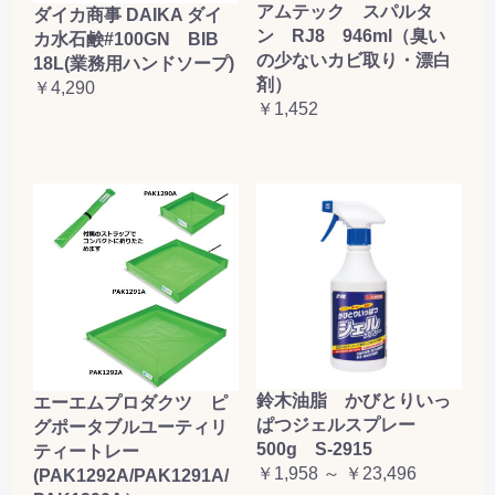
アムテック スパルタ
ダイカ商事 DAIKA ダイ
ン RJ8 946ml（臭い
カ水石鹸#100GN BIB
の少ないカビ取り・漂白
18L(業務用ハンドソープ)
剤）
￥4,290
￥1,452
鈴木油脂 かびとりいっ
エーエムプロダクツ ピ
ぱつジェルスプレー
グポータブルユーティリ
500g S-2915
ティートレー
￥1,958 ～ ￥23,496
(PAK1292A/PAK1291A/