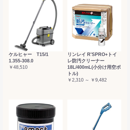
ケルヒャー T15/1
リンレイ R'SPRO+トイ
1.355-308.0
レ防汚クリーナー
￥48,510
18L/400mL(小分け用空ボ
トル)
￥2,310 ～ ￥9,482