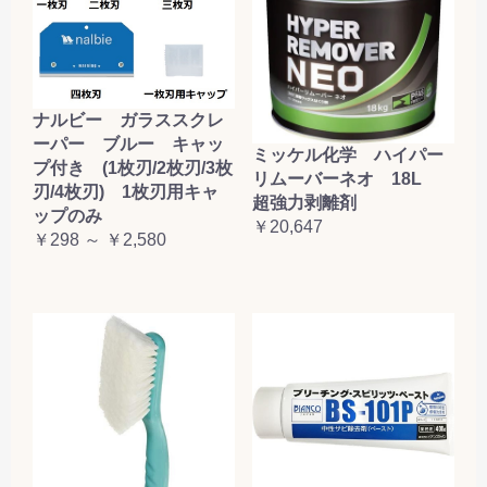
ナルビー ガラススクレ
ーパー ブルー キャッ
ミッケル化学 ハイパー
プ付き (1枚刃/2枚刃/3枚
リムーバーネオ 18L
刃/4枚刃) 1枚刃用キャ
超強力剥離剤
ップのみ
￥20,647
￥298 ～ ￥2,580