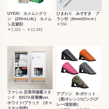
UYEKI カメムシクリ
ひまわり みぞすき ブ
ン (250ｍL/4L) カメム
ラシ付（6mm/10ｍｍ）
シ忌避剤
￥550
￥1,321 ～ ￥12,342
ファシル 災害用備蓄スタ
アプソン B-ポケット
ンド BISTA発電機ver.
（黒/オレンジ/ピンク/グ
ホワイト/ブラック (キャ
レー/迷彩柄）
スター別売)