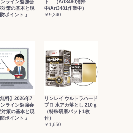
オンライン勉強会
ト （Art3480清掃
症対策の基本と現
中/Art3481作業中）
防ポイント 』
￥9,240
無料】2026年7
リンレイ ウルトラハード
オンライン勉強会
プロ 水アカ落とし 210ｇ
症対策の基本と現
（特殊研磨パット1枚
防ポイント 』
付）
￥1,650