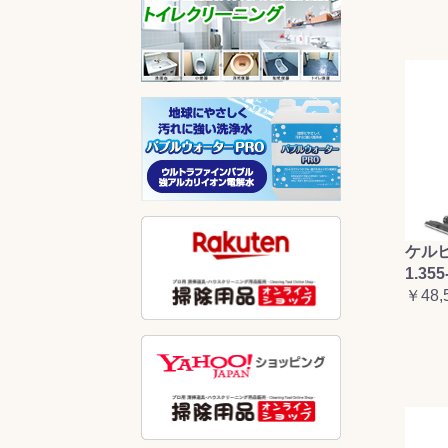
ケルヒ
1.355
￥48,