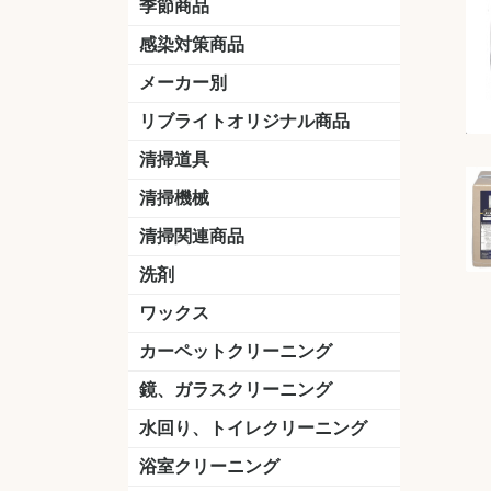
季節商品
感染対策商品
おう吐物
除菌洗剤
うがい薬
マスク
手洗い石鹸
手指消毒
手袋
メーカー別
クオリティ
ニイタカ
シーバイエス
リンレイ
ペンギンワックス
横浜油脂工業
ミッケル化学（旧：スイショウ
ユシロ化学
コニシ
つやげん
ダイカ商事
スリーエムジャパン
山崎産業
テラモト
セイワ
エトレー
ラバーメイド
ジャパックス
日本サニパック
ケルヒャー
マキタ
ショーワグローブ
花王
サラヤ
アルボース
コスケム
ミヤキ
紺商
信徳ポミー
樹脂ワック
下地剤
ドライメ
水性・半
油性ワッ
特殊用途
ニュート
天然石材
木床用ワ
床用クリ
剥離剤
植物油用
鉱物油用
その他
樹脂ワッ
水性・半
下地剤
特殊用途
ドライメ
クリーナ
ハクリ剤
石材床用
木床用商
日常管理
リブライトオリジナル商品
＆ユーホー）
脂仕上げ
ステム
コンクリ
脂ワック
LLオレンジクリーナー
LL油脂専用クリーナー
LLワックスモップ
LL-21
マーベラスiL
清掃道具
ほうき
ちりとり
モップ及び関連品
モップ
ハードフロア用ダストモップ
テラモト
その他
ワンタッチ
水切りドラ
その他アタ
関連商品
ワックス塗
清掃機械
(ワンタッチ
掃除機
高圧洗浄機
吸水機
カーペット用マシン
送風機
ポリッシャー
ポリッシャー・自動床洗浄機用
掃除機用紙パック
その他
ドライバ
アップラ
コードレ
階段用
スタンダ
高速回転
ハンディ
関連商品
清掃関連商品
パッド
ダストカート
台車
移動式バレット
脚立
モップハンガー
サインボード
光沢計
カーペット汚染度計
洗剤
床用表面洗浄剤
ハクリ剤
厨房用
工場用
石材用
サビ用
木材用
タイル用
外壁用
壁面用
手あか用
病院用
除菌用
ワックス
樹脂ワックス
半樹脂ワックス
フローリング用
病院用ワックス
中性ワックス
石材用
木床用
その他
シーバイエス
リンレイ
ペンギンワック
コニシ
スイショウ
ユシロ
信徳ポミー
その他
カーペットクリーニング
洗剤
ブラシ
パット
その他
ガム除去剤
シミ抜き剤
鏡、ガラスクリーニング
ガラスワイパー
シャンパー(ウオッシャー)
ガラススクイジー
ケレン
ツールホルダー
洗剤
天井・高所作業
うろこ取り
水回り、トイレクリーニング
洗剤
尿石除去剤
水アカ除去剤
排水管つまり除去剤
消臭・防臭剤
道具
ブラシ
ラバーカップ
水アカ除去
浴室クリーニング