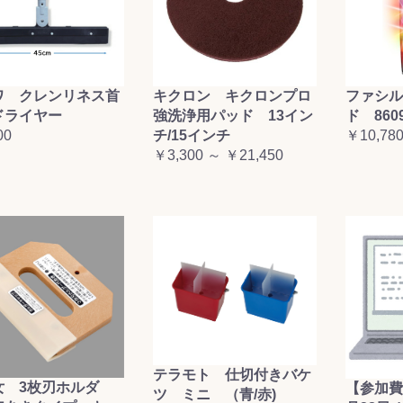
ワ クレンリネス首
キクロン キクロンプロ
ファシル
ドライヤー
強洗浄用パッド 13イン
ド 860
00
チ/15インチ
￥10,78
￥3,300 ～ ￥21,450
テラモト 仕切付きバケ
女 3枚刃ホルダ
【参加費
ツ ミニ （青/赤)