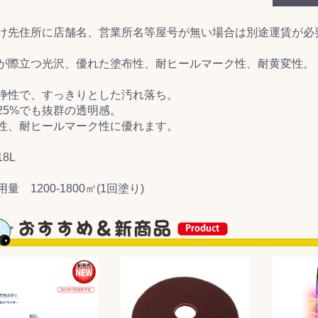
&前処理
け先住所に店舗名、営業所名等屋号が無い場合は別途運賃が必
が際立つ光沢、優れた塗布性、耐ヒールマーク性、耐黄変性。
浄性で、すっきりとした汚れ落ち。
25%でも抜群の透明感。
性、耐ヒールマーク性に優れます。
8L
量 1200-1800㎡(1回塗り)