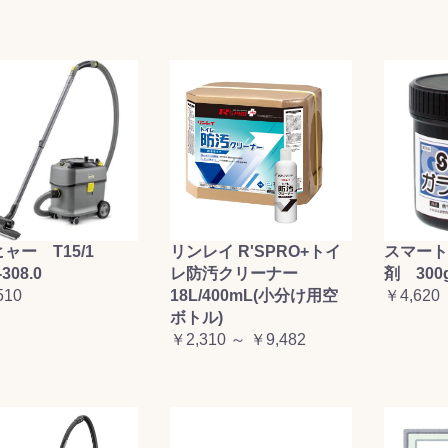
お買い物を続ける
カートへ進む
ャー T15/1
リンレイ R'SPRO+トイ
スマート
-308.0
レ防汚クリーナー
剤 300
510
18L/400mL(小分け用空
￥4,620
ボトル)
￥2,310 ～ ￥9,482