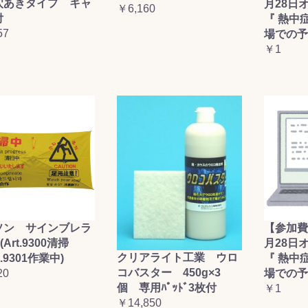
穴あきタイプ キャ
月28日
￥6,160
付
『 熱中
57
場での予
￥1
ソン サインブレラ
【参加費
(Art.9300清掃
月28日
クリアライト工業 ウロ
t.9301作業中)
『 熱中
コバスター 450g×3
20
場での予
個 専用ﾊﾟｯﾄﾞ3枚付
￥1
￥14,850