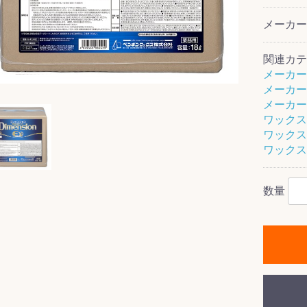
メーカ
関連カテ
ス(一般製品)
ンテナンス用樹
樹脂製品
クス
製品
ラ フロアケアシ
用・テラゾー・
ックス
ーナー
クリーナー
クリーナー
クス
樹脂製品
製品
ンテナンス用樹
ー製品
商品
品
商品
メーカー
剤
ート用
ス
メーカー
メーカー
ワックス
式モップ
イヤー
ッチメント
布
ワックス
式用)
キューム
イトバキューム
スタイプ
ード
ポリッシャー
ワックス
数量
ス