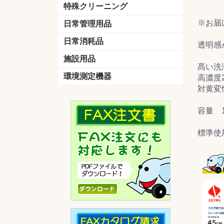
洗剤
道具
バスクリーナー
カビ取り剤
スポンジ
特殊クリーニング
石材
エアコン
外壁
その他
洗浄剤
リンス&中和剤
洗浄ツール
洗浄シート
洗浄
道具
※お届
日常管理用品
剤
クリーナー
洗濯用洗剤
油汚れ落とし
サビ取り剤
タバコ専用消臭
日常消耗品
透明感
トイレットペーパー
ペーパータオル
便座除菌クリーナー
ポリ袋
施設用品
髙い洗
マット・他
ベンチ
灰皿
傘立
くず入れ
環境測定機器
高濃度
対黄変
残留塩素測定器
空気環境測定器
粉じん計
風速計
温湿度計
容量 1
標準使用