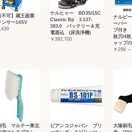
ケルヒャー BD35/15C
引不可】蔵王産業
ナルビー
Classic Bp 3.137-
ンサー14SV
ーパー 
393.0 バッテリー＆充
,430
プ付き (
電器込 (床洗浄機)
枚刃/4
￥392,700
ャップの
￥298 ～
刷毛 マルテー東北
ビアンコジャパン ブリ
大塚刷