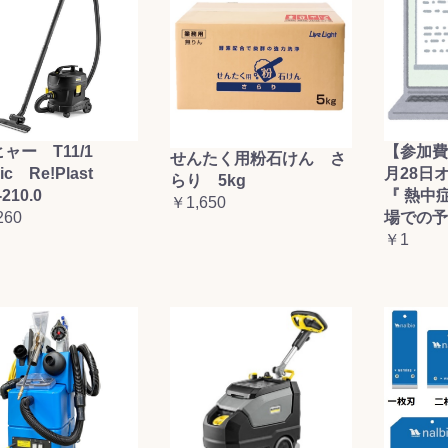
ャー T11/1
【参加費
せんたく用粉石けん さ
sic Re!Plast
月28日
らり 5kg
-210.0
『 熱中
￥1,650
260
場での予
￥1