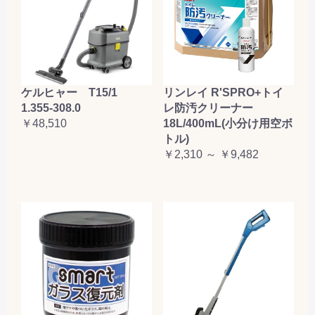
ケルヒャー T15/1
リンレイ R'SPRO+トイ
1.355-308.0
レ防汚クリーナー
￥48,510
18L/400mL(小分け用空ボ
トル)
￥2,310 ～ ￥9,482