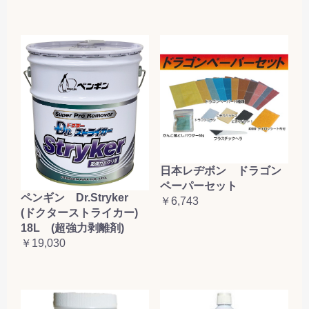
日本レヂボン ドラゴン
ペーパーセット
ペンギン Dr.Stryker
￥6,743
(ドクターストライカー)
18L (超強力剥離剤)
￥19,030