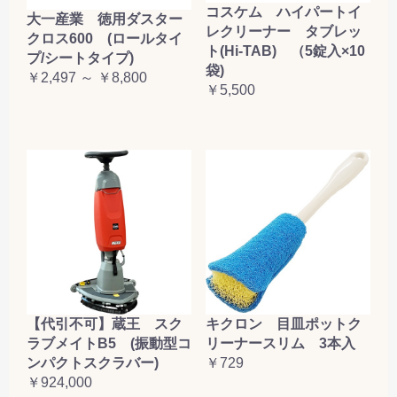
コスケム ハイパートイ
大一産業 徳用ダスター
レクリーナー タブレッ
クロス600 (ロールタイ
ト(Hi-TAB) （5錠入×10
プ/シートタイプ)
袋)
￥2,497 ～ ￥8,800
￥5,500
【代引不可】蔵王 スク
キクロン 目皿ポットク
ラブメイトB5 (振動型コ
リーナースリム 3本入
ンパクトスクラバー)
￥729
￥924,000