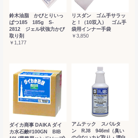
鈴木油脂 かびとりいっ
リスダン ゴム手サラッ
ぱつ185 185g S-
と！（10双入） ゴム手
2812 ジェル状強力かび
袋用インナー手袋
取り剤
￥3,850
￥1,177
アムテック スパルタ
ダイカ商事 DAIKA ダイ
ン RJ8 946ml（臭い
カ水石鹸#100GN BIB
の少ないカビ取り・漂白