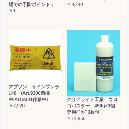
場での予防ポイント 』
￥9,240
￥1
アプソン サインブレラ
140 (Art.9300清掃
クリアライト工業 ウロ
中/Art.9301作業中)
コバスター 450g×3個
￥7,920
専用ﾊﾟｯﾄﾞ3枚付
￥14,850