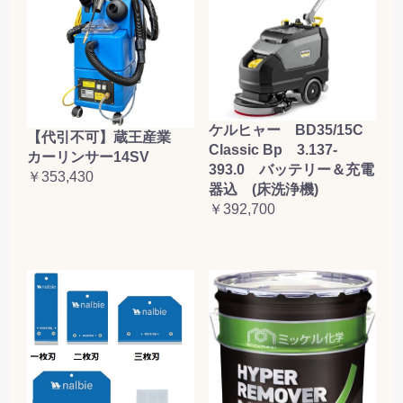
ケルヒャー BD35/15C
【代引不可】蔵王産業
Classic Bp 3.137-
カーリンサー14SV
393.0 バッテリー＆充電
￥353,430
器込 (床洗浄機)
￥392,700