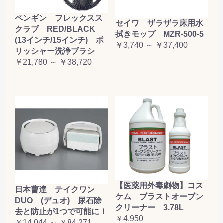
ペンギン フレックスス
セイワ ザラザラ床用水
クラブ RED/BLACK
拭きモップ MZR-500-5
(13インチ/15インチ) ポ
￥3,740 ～ ￥37,400
リッシャー洗浄ブラシ
￥21,780 ～ ￥38,720
【医薬用外毒劇物】コス
日本曹達 テイクワン
ケム ブラストオーブン
DUO (デュオ) 尿石除
クリーナー 3.78L
去と防止が1つで可能に！
￥4,950
￥14,044 ～ ￥84,271