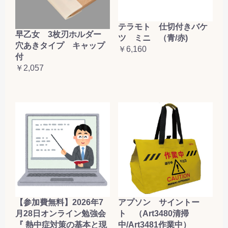
テラモト 仕切付きバケ
早乙女 3枚刃ホルダー
ツ ミニ （青/赤)
穴あきタイプ キャップ
￥6,160
付
￥2,057
【参加費無料】2026年7
アプソン サイントー
月28日オンライン勉強会
ト （Art3480清掃
『 熱中症対策の基本と現
中/Art3481作業中）