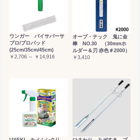
ウンガー バイサバーサ
オーブ・テック 鬼に金
プロ/プロパッド
棒 NO.30 （30mmホ
(25cm/35cm/45cm)
ルダー＆刃 赤色＃2000）
￥2,706 ～ ￥14,916
￥3,410
UYEKI カメムシクリ
ひまわり みぞすき ブ