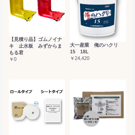
【見積り品】ゴムノイナ
大一産業 俺のハクリ
キ 止水板 みずからま
15 18L
もる君
￥24,420
￥0