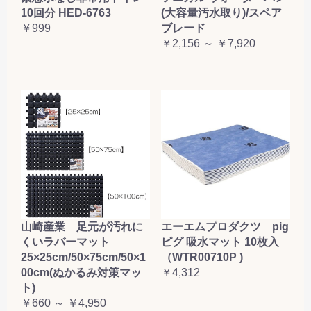
10回分 HED-6763
(大容量汚水取り)/スペア
￥999
ブレード
￥2,156 ～ ￥7,920
山崎産業 足元が汚れに
エーエムプロダクツ pig
くいラバーマット
ピグ 吸水マット 10枚入
25×25cm/50×75cm/50×1
（WTR00710P )
00cm(ぬかるみ対策マッ
￥4,312
ト)
￥660 ～ ￥4,950