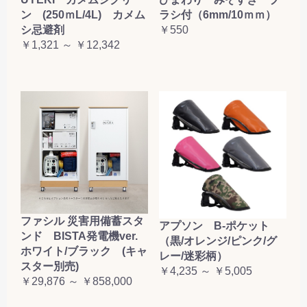
お買い物を続ける
カートへ進む
ン (250ｍL/4L) カメム
ラシ付（6mm/10ｍｍ）
シ忌避剤
￥550
￥1,321 ～ ￥12,342
ファシル 災害用備蓄スタ
アプソン B-ポケット
ンド BISTA発電機ver.
（黒/オレンジ/ピンク/グ
ホワイト/ブラック (キャ
レー/迷彩柄）
スター別売)
￥4,235 ～ ￥5,005
￥29,876 ～ ￥858,000