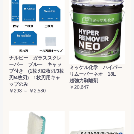
ナルビー ガラススクレ
ーパー ブルー キャッ
ミッケル化学 ハイパー
プ付き (1枚刃/2枚刃/3枚
リムーバーネオ 18L
刃/4枚刃) 1枚刃用キャ
超強力剥離剤
ップのみ
￥20,647
￥298 ～ ￥2,580