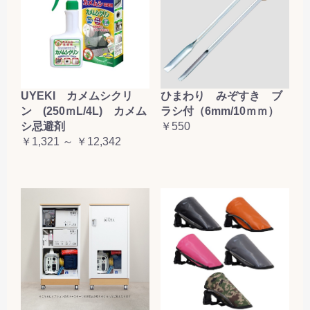
お買い物を続ける
カートへ進む
UYEKI カメムシクリ
ひまわり みぞすき ブ
ン (250ｍL/4L) カメム
ラシ付（6mm/10ｍｍ）
シ忌避剤
￥550
￥1,321 ～ ￥12,342