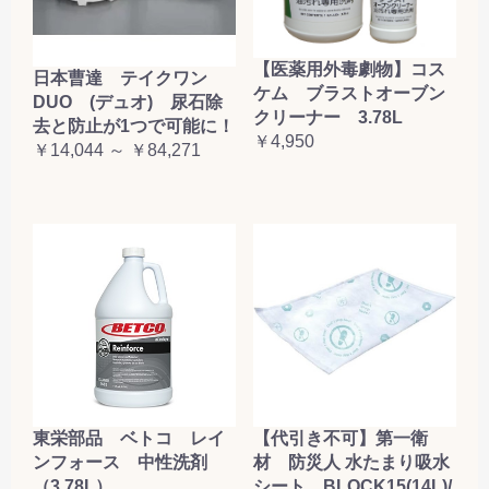
【医薬用外毒劇物】コス
日本曹達 テイクワン
ケム ブラストオーブン
DUO (デュオ) 尿石除
クリーナー 3.78L
去と防止が1つで可能に！
￥4,950
￥14,044 ～ ￥84,271
東栄部品 ベトコ レイ
【代引き不可】第一衛
ンフォース 中性洗剤
材 防災人 水たまり吸水
（3.78L）
シート BLOCK15(14L)/