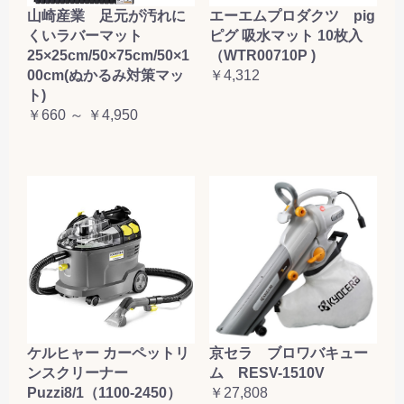
山崎産業 足元が汚れに
エーエムプロダクツ pig
くいラバーマット
ピグ 吸水マット 10枚入
25×25cm/50×75cm/50×1
（WTR00710P )
00cm(ぬかるみ対策マッ
￥4,312
ト)
￥660 ～ ￥4,950
ケルヒャー カーペットリ
京セラ ブロワバキュー
ンスクリーナー
ム RESV-1510V
Puzzi8/1（1100-2450）
￥27,808