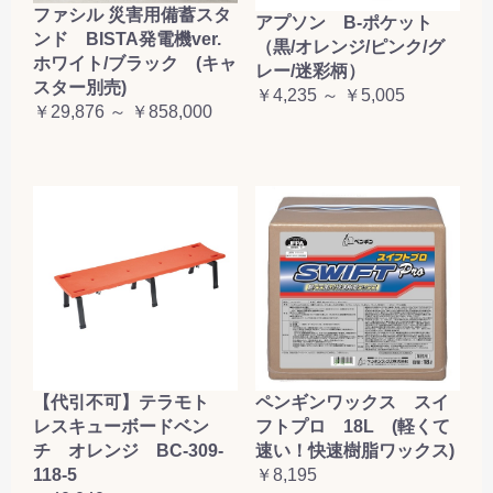
ファシル 災害用備蓄スタ
アプソン B-ポケット
ンド BISTA発電機ver.
（黒/オレンジ/ピンク/グ
ホワイト/ブラック (キャ
レー/迷彩柄）
スター別売)
￥4,235 ～ ￥5,005
￥29,876 ～ ￥858,000
【代引不可】テラモト
ペンギンワックス スイ
レスキューボードベン
フトプロ 18L (軽くて
チ オレンジ BC-309-
速い！快速樹脂ワックス)
118-5
￥8,195