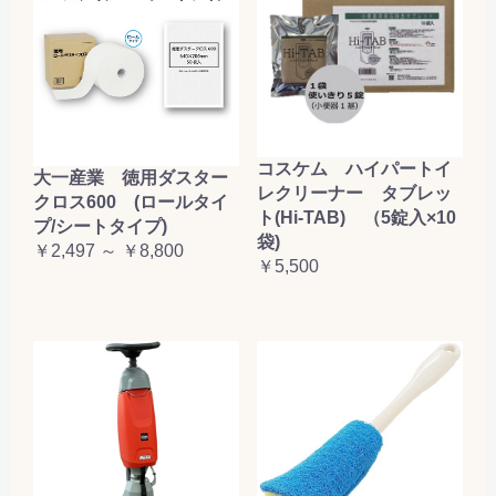
コスケム ハイパートイ
大一産業 徳用ダスター
レクリーナー タブレッ
クロス600 (ロールタイ
ト(Hi-TAB) （5錠入×10
プ/シートタイプ)
袋)
￥2,497 ～ ￥8,800
￥5,500