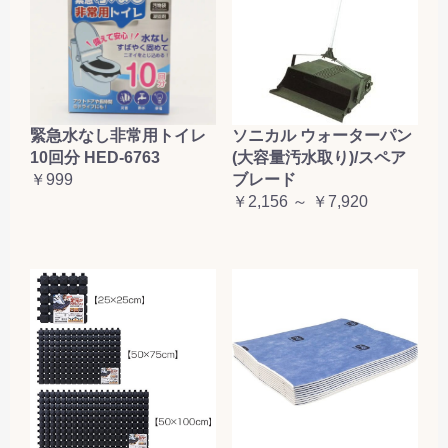
緊急水なし非常用トイレ
ソニカル ウォーターパン
10回分 HED-6763
(大容量汚水取り)/スペア
￥999
ブレード
￥2,156 ～ ￥7,920