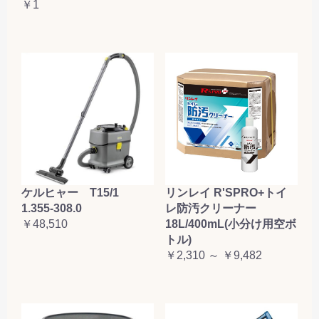
￥1
ケルヒャー T15/1
リンレイ R'SPRO+トイ
1.355-308.0
レ防汚クリーナー
￥48,510
18L/400mL(小分け用空ボ
トル)
￥2,310 ～ ￥9,482