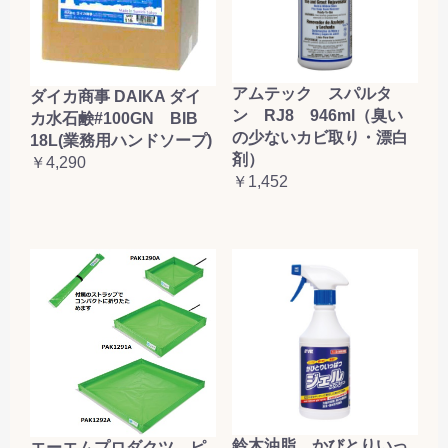
アムテック スパルタ
ダイカ商事 DAIKA ダイ
ン RJ8 946ml（臭い
カ水石鹸#100GN BIB
の少ないカビ取り・漂白
18L(業務用ハンドソープ)
剤）
￥4,290
￥1,452
鈴木油脂 かびとりいっ
エーエムプロダクツ ピ