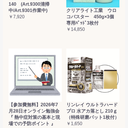
140 (Art.9300清掃
クリアライト工業 ウロ
中/Art.9301作業中)
コバスター 450g×3個
￥7,920
専用ﾊﾟｯﾄﾞ3枚付
￥14,850
【参加費無料】2026年7
リンレイ ウルトラハード
月28日オンライン勉強会
プロ 水アカ落とし 210ｇ
『 熱中症対策の基本と現
（特殊研磨パット1枚付）
場での予防ポイント 』
￥1,650