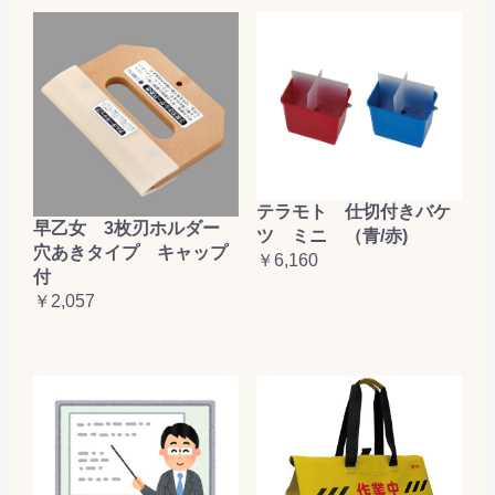
テラモト 仕切付きバケ
早乙女 3枚刃ホルダー
ツ ミニ （青/赤)
穴あきタイプ キャップ
￥6,160
付
￥2,057