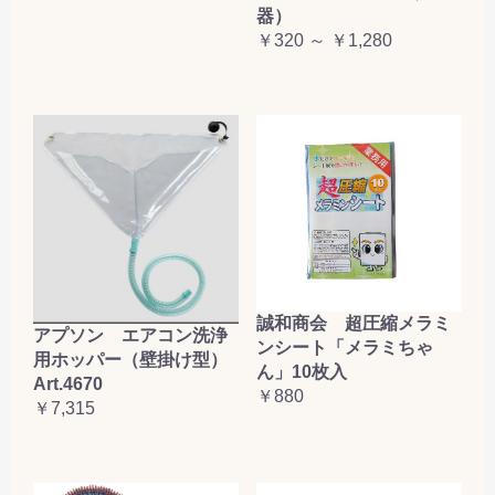
器）
￥320 ～ ￥1,280
誠和商会 超圧縮メラミ
アプソン エアコン洗浄
ンシート「メラミちゃ
用ホッパー（壁掛け型）
ん」10枚入
Art.4670
￥880
￥7,315