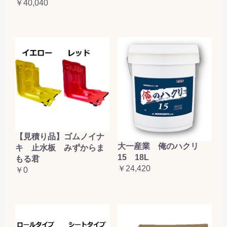
￥40,040
【見積り品】ゴムノイナ
大一産業 俺のハクリ
キ 止水板 みずからま
15 18L
もる君
￥24,420
￥0