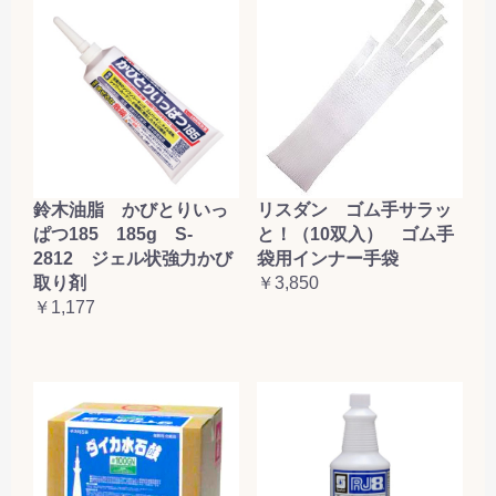
鈴木油脂 かびとりいっ
リスダン ゴム手サラッ
ぱつ185 185g S-
と！（10双入） ゴム手
2812 ジェル状強力かび
袋用インナー手袋
取り剤
￥3,850
￥1,177