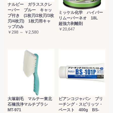
ナルビー ガラススクレ
ーパー ブルー キャッ
ミッケル化学 ハイパー
プ付き (1枚刃/2枚刃/3枚
リムーバーネオ 18L
刃/4枚刃) 1枚刃用キャ
超強力剥離剤
ップのみ
￥20,647
￥298 ～ ￥2,580
大塚刷毛 マルテー東北
ビアンコジャパン ブリ
石橋洗浄マルチブラシ
ーチング・スピリッツ・
MT-971
ペースト 400g BS-