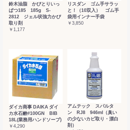
鈴木油脂 かびとりいっ
リスダン ゴム手サラッ
ぱつ185 185g S-
と！（10双入） ゴム手
2812 ジェル状強力かび
袋用インナー手袋
取り剤
￥3,850
￥1,177
アムテック スパルタ
ダイカ商事 DAIKA ダイ
ン RJ8 946ml（臭い
カ水石鹸#100GN BIB
の少ないカビ取り・漂白
18L(業務用ハンドソープ)
剤）
￥4,290