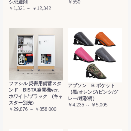
シ忌避剤
￥550
お買い物を続ける
カートへ進む
￥1,321 ～ ￥12,342
ファシル 災害用備蓄スタ
アプソン B-ポケット
ンド BISTA発電機ver.
（黒/オレンジ/ピンク/グ
ホワイト/ブラック (キャ
レー/迷彩柄）
スター別売)
￥4,235 ～ ￥5,005
￥29,876 ～ ￥858,000