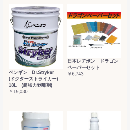
日本レヂボン ドラゴン
ペーパーセット
ペンギン Dr.Stryker
￥6,743
(ドクターストライカー)
18L (超強力剥離剤)
￥19,030