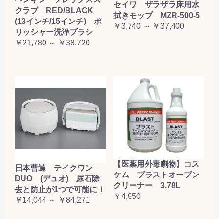
セイワ ザラザラ床用水
クラブ RED/BLACK
拭きモップ MZR-500-5
(13インチ/15インチ) ポ
￥3,740 ～ ￥37,400
リッシャー洗浄ブラシ
￥21,780 ～ ￥38,720
【医薬用外毒劇物】コス
日本曹達 テイクワン
ケム ブラストオーブン
DUO (デュオ) 尿石除
クリーナー 3.78L
去と防止が1つで可能に！
￥4,950
￥14,044 ～ ￥84,271