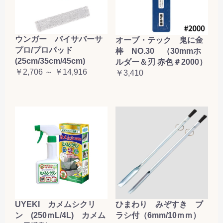
ウンガー バイサバーサ
オーブ・テック 鬼に金
プロ/プロパッド
棒 NO.30 （30mmホ
(25cm/35cm/45cm)
ルダー＆刃 赤色＃2000）
￥2,706 ～ ￥14,916
￥3,410
UYEKI カメムシクリ
ひまわり みぞすき ブ
ン (250ｍL/4L) カメム
ラシ付（6mm/10ｍｍ）