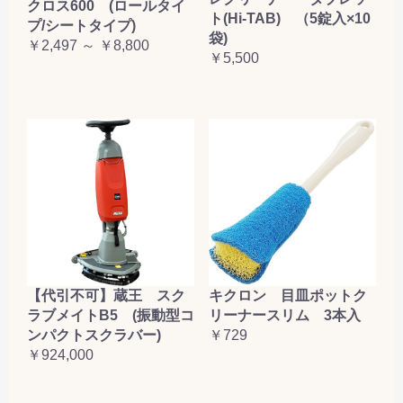
クロス600 (ロールタイ
ト(Hi-TAB) （5錠入×10
プ/シートタイプ)
袋)
￥2,497 ～ ￥8,800
￥5,500
【代引不可】蔵王 スク
キクロン 目皿ポットク
ラブメイトB5 (振動型コ
リーナースリム 3本入
ンパクトスクラバー)
￥729
￥924,000