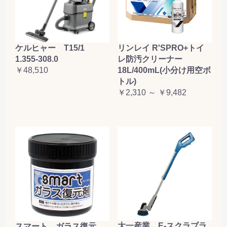
ケルヒャー T15/1
リンレイ R'SPRO+トイ
1.355-308.0
レ防汚クリーナー
￥48,510
18L/400mL(小分け用空ボ
トル)
￥2,310 ～ ￥9,482
大一産業 E-スクラブラ
スマート ガラス復元