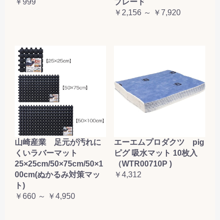
￥999
ブレード
￥2,156 ～ ￥7,920
山崎産業 足元が汚れに
エーエムプロダクツ pig
くいラバーマット
ピグ 吸水マット 10枚入
25×25cm/50×75cm/50×1
（WTR00710P )
00cm(ぬかるみ対策マッ
￥4,312
ト)
￥660 ～ ￥4,950