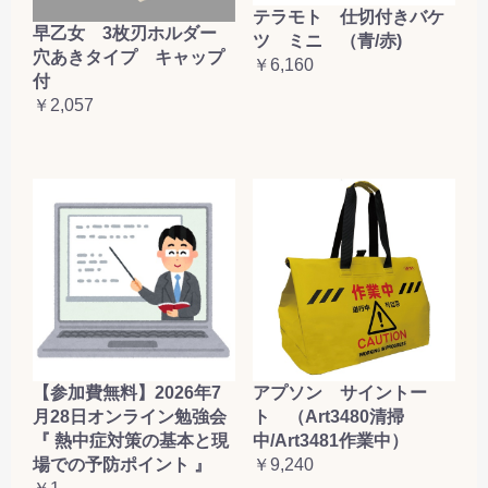
テラモト 仕切付きバケ
早乙女 3枚刃ホルダー
ツ ミニ （青/赤)
穴あきタイプ キャップ
￥6,160
付
￥2,057
【参加費無料】2026年7
アプソン サイントー
月28日オンライン勉強会
ト （Art3480清掃
『 熱中症対策の基本と現
中/Art3481作業中）
場での予防ポイント 』
￥9,240