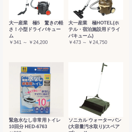
大一産業 極5 驚きの軽
大一産業 極HOTEL(ホ
さ！小型ドライバキュー
テル・宿泊施設用ドライ
ム
バキューム)
￥341 ～ ￥24,200
￥473 ～ ￥24,750
緊急水なし非常用トイレ
ソニカル ウォーターパン
10回分 HED-6763
(大容量汚水取り)/スペア