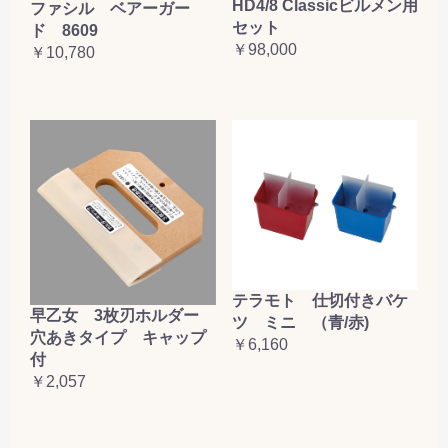
HD4/8 Classicビルメン用
ファシル ベアーガー
セット
ド 8609
￥98,000
￥10,780
テラモト 仕切付きバケ
早乙女 3枚刃ホルダー
ツ ミニ （青/赤)
穴あきタイプ キャップ
￥6,160
付
￥2,057