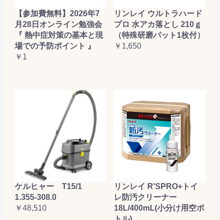
【参加費無料】2026年7
リンレイ ウルトラハード
月28日オンライン勉強会
プロ 水アカ落とし 210ｇ
『 熱中症対策の基本と現
（特殊研磨パット1枚付）
場での予防ポイント 』
￥1,650
￥1
ケルヒャー T15/1
リンレイ R'SPRO+トイ
1.355-308.0
レ防汚クリーナー
￥48,510
18L/400mL(小分け用空ボ
トル)