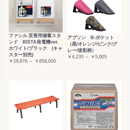
お買い物を続ける
カートへ進む
ファシル 災害用備蓄スタ
アプソン B-ポケット
ンド BISTA発電機ver.
（黒/オレンジ/ピンク/グ
ホワイト/ブラック (キャ
レー/迷彩柄）
スター別売)
￥4,235 ～ ￥5,005
￥29,876 ～ ￥858,000