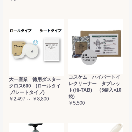
コスケム ハイパートイ
大一産業 徳用ダスター
レクリーナー タブレッ
クロス600 (ロールタイ
ト(Hi-TAB) （5錠入×10
プ/シートタイプ)
袋)
￥2,497 ～ ￥8,800
￥5,500