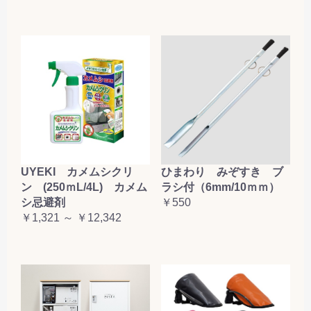
UYEKI カメムシクリ
ひまわり みぞすき ブ
ン (250ｍL/4L) カメム
ラシ付（6mm/10ｍｍ）
シ忌避剤
￥550
￥1,321 ～ ￥12,342