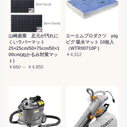
山崎産業 足元が汚れに
エーエムプロダクツ pig
くいラバーマット
ピグ 吸水マット 10枚入
25×25cm/50×75cm/50×1
（WTR00710P )
00cm(ぬかるみ対策マッ
￥4,312
ト)
￥660 ～ ￥4,950