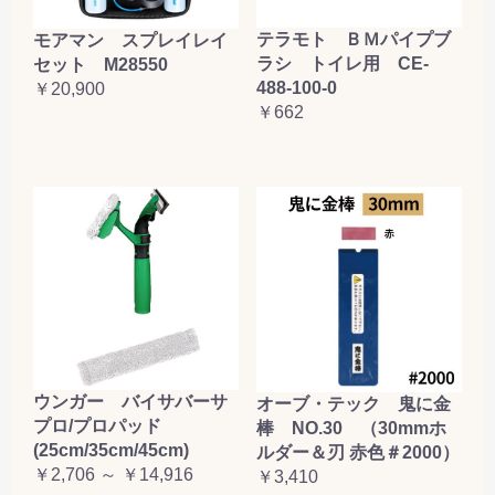
テラモト ＢＭパイプブ
モアマン スプレイレイ
ラシ トイレ用 CE-
セット M28550
488-100-0
￥20,900
￥662
ウンガー バイサバーサ
オーブ・テック 鬼に金
プロ/プロパッド
棒 NO.30 （30mmホ
(25cm/35cm/45cm)
ルダー＆刃 赤色＃2000）
￥2,706 ～ ￥14,916
￥3,410