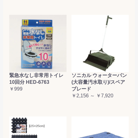
緊急水なし非常用トイレ
ソニカル ウォーターパン
10回分 HED-6763
(大容量汚水取り)/スペア
￥999
ブレード
￥2,156 ～ ￥7,920