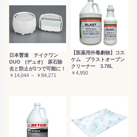
【医薬用外毒劇物】コス
日本曹達 テイクワン
ケム ブラストオーブン
DUO (デュオ) 尿石除
クリーナー 3.78L
去と防止が1つで可能に！
￥4,950
￥14,044 ～ ￥84,271