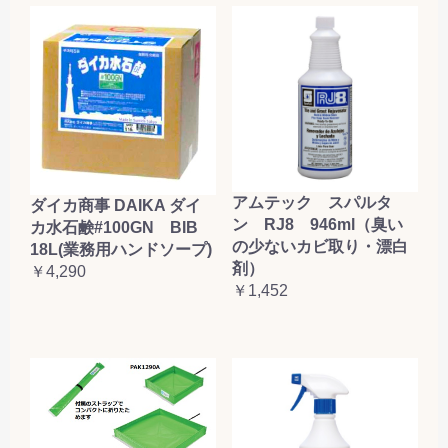
アムテック スパルタ
ダイカ商事 DAIKA ダイ
ン RJ8 946ml（臭い
カ水石鹸#100GN BIB
の少ないカビ取り・漂白
18L(業務用ハンドソープ)
剤）
￥4,290
￥1,452