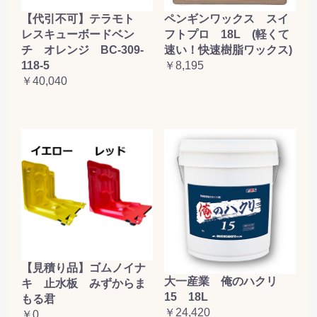
【代引不可】テラモト
ペンギンワックス スイ
レスキューボードベン
フトプロ 18L (軽くて
チ オレンジ BC-309-
速い！快速樹脂ワックス)
118-5
￥8,195
￥40,040
【見積り品】ゴムノイナ
大一産業 俺のハクリ
キ 止水板 みずからま
15 18L
もる君
￥24,420
￥0