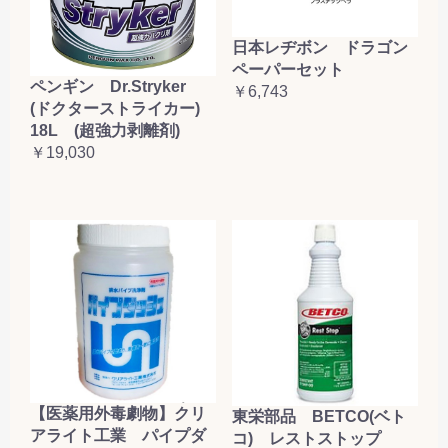
日本レヂボン ドラゴン
ペーパーセット
ペンギン Dr.Stryker
￥6,743
(ドクターストライカー)
18L (超強力剥離剤)
￥19,030
【医薬用外毒劇物】クリ
東栄部品 BETCO(ベト
アライト工業 パイプダ
コ) レストストップ