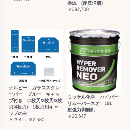
器込 (床洗浄機)
￥392,700
ナルビー ガラススクレ
ーパー ブルー キャッ
ミッケル化学 ハイパー
プ付き (1枚刃/2枚刃/3枚
リムーバーネオ 18L
刃/4枚刃) 1枚刃用キャ
超強力剥離剤
ップのみ
￥20,647
￥298 ～ ￥2,580