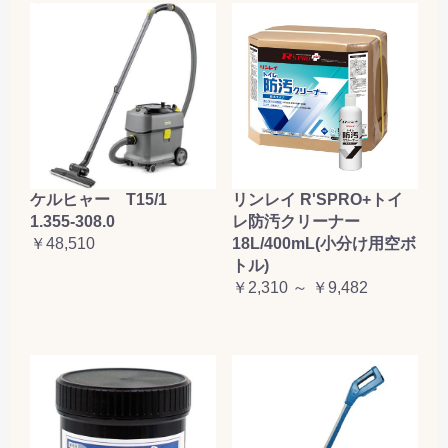
ケルヒャー T15/1
リンレイ R'SPRO+トイ
1.355-308.0
レ防汚クリーナー
￥48,510
18L/400mL(小分け用空ボ
トル)
￥2,310 ～ ￥9,482