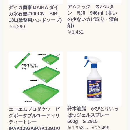
アムテック スパルタ
ダイカ商事 DAIKA ダイ
ン RJ8 946ml（臭い
カ水石鹸#100GN BIB
の少ないカビ取り・漂白
18L(業務用ハンドソープ)
剤）
￥4,290
￥1,452
鈴木油脂 かびとりいっ
エーエムプロダクツ ピ
ぱつジェルスプレー
グポータブルユーティリ
500g S-2915
ティートレー
￥1,958 ～ ￥23,496
(PAK1292A/PAK1291A/