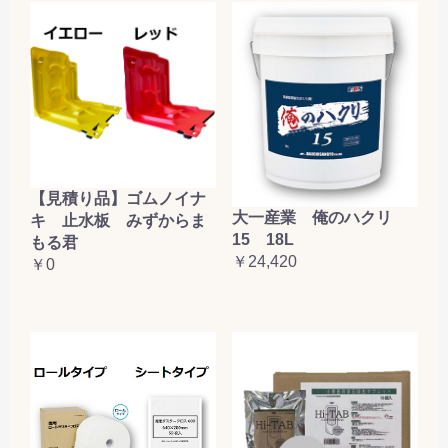
【見積り品】ゴムノイナ
大一産業 俺のハクリ
キ 止水板 みずからま
15 18L
もる君
￥24,420
￥0