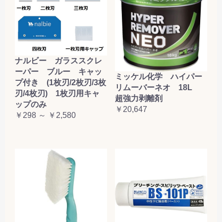
ナルビー ガラススクレ
ーパー ブルー キャッ
ミッケル化学 ハイパー
プ付き (1枚刃/2枚刃/3枚
リムーバーネオ 18L
刃/4枚刃) 1枚刃用キャ
超強力剥離剤
ップのみ
￥20,647
￥298 ～ ￥2,580