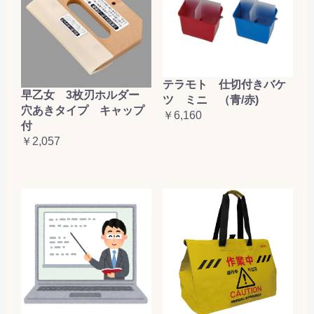
テラモト 仕切付きバケ
早乙女 3枚刃ホルダー
ツ ミニ （青/赤)
穴あきタイプ キャップ
￥6,160
付
￥2,057