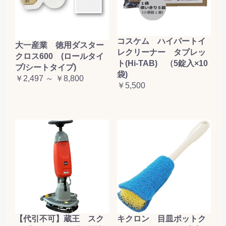
コスケム ハイパートイ
大一産業 徳用ダスター
レクリーナー タブレッ
クロス600 (ロールタイ
ト(Hi-TAB) （5錠入×10
プ/シートタイプ)
袋)
￥2,497 ～ ￥8,800
￥5,500
【代引不可】蔵王 スク
キクロン 目皿ポットク