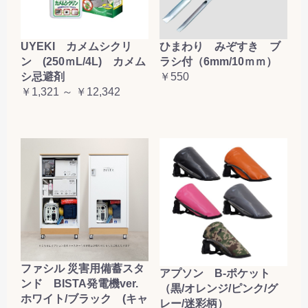
UYEKI カメムシクリ
ひまわり みぞすき ブ
ン (250ｍL/4L) カメム
ラシ付（6mm/10ｍｍ）
シ忌避剤
￥550
￥1,321 ～ ￥12,342
ファシル 災害用備蓄スタ
アプソン B-ポケット
ンド BISTA発電機ver.
（黒/オレンジ/ピンク/グ
ホワイト/ブラック (キャ
レー/迷彩柄）