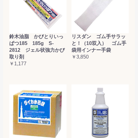
鈴木油脂 かびとりいっ
リスダン ゴム手サラッ
ぱつ185 185g S-
と！（10双入） ゴム手
2812 ジェル状強力かび
袋用インナー手袋
取り剤
￥3,850
￥1,177