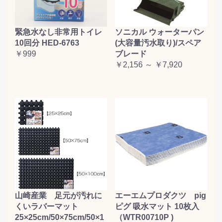
緊急水なし非常用トイレ
ソニカル ウォーターパン
10回分 HED-6763
(大容量汚水取り)/スペア
￥999
ブレード
￥2,156 ～ ￥7,920
山崎産業 足元が汚れに
エーエムプロダクツ pig
くいラバーマット
ピグ 吸水マット 10枚入
25×25cm/50×75cm/50×1
（WTR00710P )