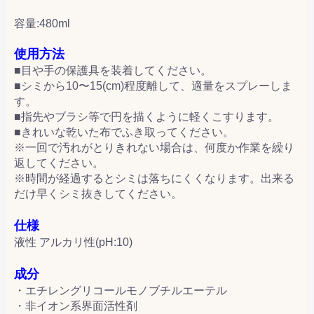
容量:480ml
使用方法
■目や手の保護具を装着してください。
■シミから10〜15(cm)程度離して、適量をスプレーしま
す。
■指先やブラシ等で円を描くように軽くこすります。
■きれいな乾いた布でふき取ってください。
※一回で汚れがとりきれない場合は、何度か作業を繰り
返してください。
※時間が経過するとシミは落ちにくくなります。出来る
だけ早くシミ抜きしてください。
仕様
液性 アルカリ性(pH:10)
成分
・エチレングリコールモノブチルエーテル
・非イオン系界面活性剤