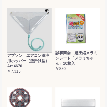
誠和商会 超圧縮メラミ
アプソン エアコン洗浄
ンシート「メラミちゃ
用ホッパー（壁掛け型）
ん」10枚入
Art.4670
￥880
￥7,315