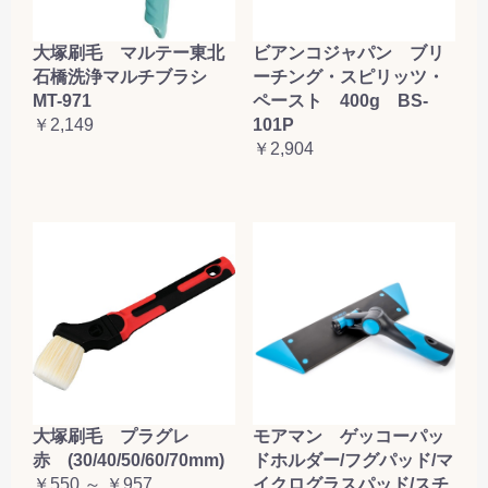
大塚刷毛 マルテー東北
ビアンコジャパン ブリ
石橋洗浄マルチブラシ
ーチング・スピリッツ・
MT-971
ペースト 400g BS-
￥2,149
101P
￥2,904
大塚刷毛 プラグレ
モアマン ゲッコーパッ
赤 (30/40/50/60/70mm)
ドホルダー/フグパッド/マ
￥550 ～ ￥957
イクログラスパッド/スチ