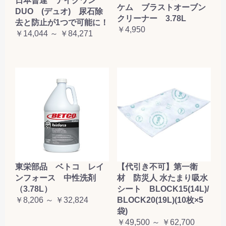
日本曹達 テイクワン
ケム ブラストオーブン
DUO (デュオ) 尿石除
クリーナー 3.78L
去と防止が1つで可能に！
￥4,950
￥14,044 ～ ￥84,271
東栄部品 ベトコ レイ
【代引き不可】第一衛
ンフォース 中性洗剤
材 防災人 水たまり吸水
（3.78L）
シート BLOCK15(14L)/
￥8,206 ～ ￥32,824
BLOCK20(19L)(10枚×5
袋)
￥49,500 ～ ￥62,700