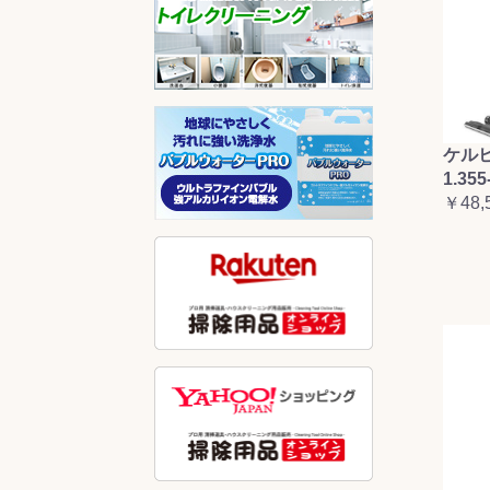
ケルヒ
1.355
￥48,