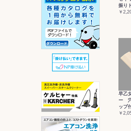
振り
￥2,2
早乙
ー 
ップ
￥2,0