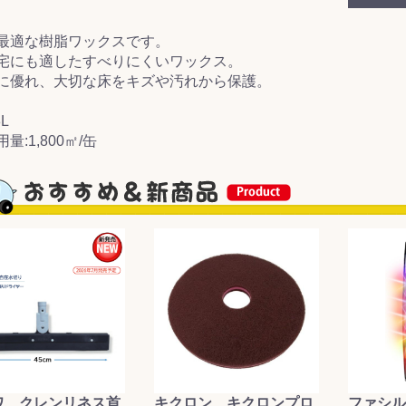
&前処理
最適な樹脂ワックスです。
宅にも適したすべりにくいワックス。
に優れ、大切な床をキズや汚れから保護。
L
量:1,800㎡/缶
ワ クレンリネス首
キクロン キクロンプロ
ファシル