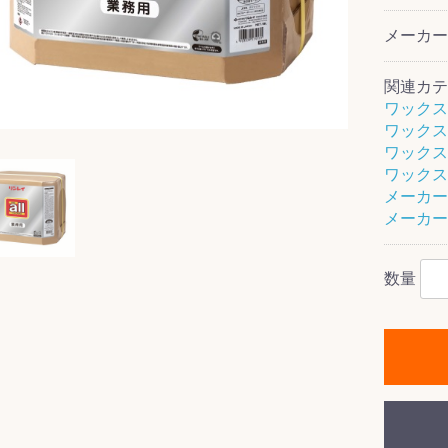
メーカ
関連カテ
ス(一般製品)
ンテナンス用樹
樹脂製品
クス
製品
ラ フロアケアシ
用・テラゾー・
ックス
ーナー
クリーナー
クリーナー
クス
樹脂製品
製品
ンテナンス用樹
ー製品
商品
品
商品
ワックス
剤
ート用
ス
ワックス
ワックス
ワックス
式モップ
イヤー
ッチメント
布
メーカー
式用)
キューム
イトバキューム
スタイプ
ード
ポリッシャー
メーカー
数量
ス