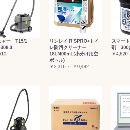
お買い物を続ける
カートへ進む
ャー T15/1
リンレイ R'SPRO+トイ
スマート
-308.0
レ防汚クリーナー
剤 300
510
18L/400mL(小分け用空
￥4,620
ボトル)
￥2,310 ～ ￥9,482