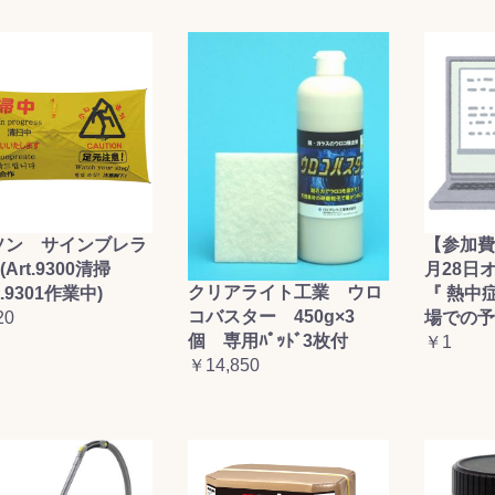
ソン サインブレラ
【参加費
(Art.9300清掃
月28日
クリアライト工業 ウロ
t.9301作業中)
『 熱中
コバスター 450g×3
20
場での予
個 専用ﾊﾟｯﾄﾞ3枚付
￥1
￥14,850