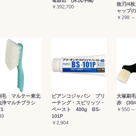
電器込 (床洗浄機)
枚刃/4
￥392,700
ャップの
￥298 ～
刷毛 マルテー東北
ビアンコジャパン ブリ
大塚刷
洗浄マルチブラシ
ーチング・スピリッツ・
赤 (30/4
71
ペースト 400g BS-
￥550 ～
49
101P
￥2,904