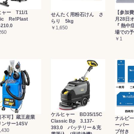
ャー T11/1
【参加費
せんたく用粉石けん さ
sic Re!Plast
月28日
らり 5kg
-210.0
『 熱中
￥1,650
260
場での予
￥1
ケルヒャー BD35/15C
引不可】蔵王産業
ナルビー
Classic Bp 3.137-
ンサー14SV
ーパー 
393.0 バッテリー＆充
,430
プ付き (