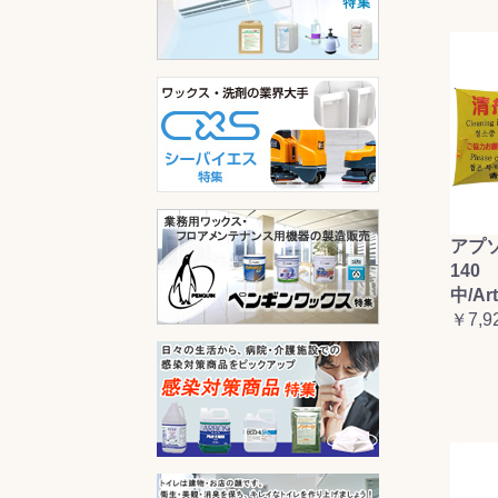
アプ
140 
中/Ar
￥7,9