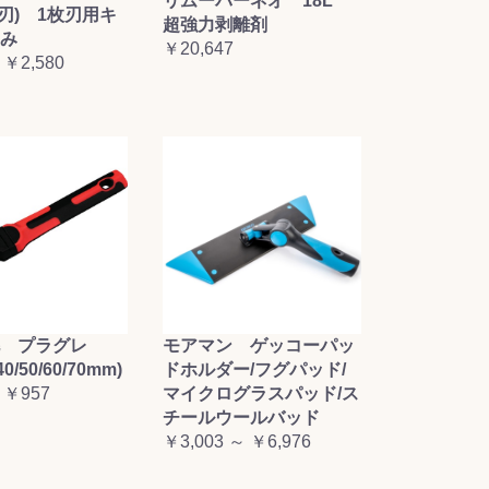
リムーバーネオ 18L
枚刃) 1枚刃用キ
超強力剥離剤
み
￥20,647
 ￥2,580
毛 プラグレ
モアマン ゲッコーパッ
0/50/60/70mm)
ドホルダー/フグパッド/
 ￥957
マイクログラスパッド/ス
チールウールバッド
￥3,003 ～ ￥6,976