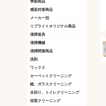
季節商品
感染対策商品
おう吐物
除菌洗剤
うがい薬
マスク
手洗い石鹸
手指消毒
手袋
メーカー別
クオリティ
ニイタカ
シーバイエス
リンレイ
ペンギンワックス
横浜油脂工業
ミッケル化学（旧：スイショウ
ユシロ化学
コニシ
つやげん
ダイカ商事
スリーエムジャパン
山崎産業
テラモト
セイワ
エトレー
ラバーメイド
ジャパックス
日本サニパック
ケルヒャー
マキタ
ショーワグローブ
花王
サラヤ
アルボース
コスケム
ミヤキ
紺商
信徳ポミー
樹脂ワック
下地剤
ドライメ
水性・半
油性ワッ
特殊用途
ニュート
天然石材
木床用ワ
床用クリ
剥離剤
植物油用
鉱物油用
その他
樹脂ワッ
水性・半
下地剤
特殊用途
ドライメ
クリーナ
ハクリ剤
石材床用
木床用商
日常管理
リブライトオリジナル商品
＆ユーホー）
脂仕上げ
ステム
コンクリ
脂ワック
LLオレンジクリーナー
LL油脂専用クリーナー
LLワックスモップ
LL-21
マーベラスiL
清掃道具
ほうき
ちりとり
モップ及び関連品
モップ
ハードフロア用ダストモップ
テラモト
その他
ワンタッチ
水切りドラ
その他アタ
関連商品
ワックス塗
清掃機械
(ワンタッチ
掃除機
高圧洗浄機
吸水機
カーペット用マシン
送風機
ポリッシャー
ポリッシャー・自動床洗浄機用
掃除機用紙パック
その他
ドライバ
アップラ
コードレ
階段用
スタンダ
高速回転
ハンディ
関連商品
清掃関連商品
パッド
ダストカート
台車
移動式バレット
脚立
モップハンガー
サインボード
光沢計
カーペット汚染度計
洗剤
床用表面洗浄剤
ハクリ剤
厨房用
工場用
石材用
サビ用
木材用
タイル用
外壁用
壁面用
手あか用
病院用
除菌用
ワックス
樹脂ワックス
半樹脂ワックス
フローリング用
病院用ワックス
中性ワックス
石材用
木床用
その他
シーバイエス
リンレイ
ペンギンワック
コニシ
スイショウ
ユシロ
信徳ポミー
その他
カーペットクリーニング
洗剤
ブラシ
パット
その他
ガム除去剤
シミ抜き剤
鏡、ガラスクリーニング
ガラスワイパー
シャンパー(ウオッシャー)
ガラススクイジー
ケレン
ツールホルダー
洗剤
天井・高所作業
うろこ取り
水回り、トイレクリーニング
洗剤
尿石除去剤
水アカ除去剤
排水管つまり除去剤
消臭・防臭剤
道具
ブラシ
ラバーカップ
水アカ除去
浴室クリーニング