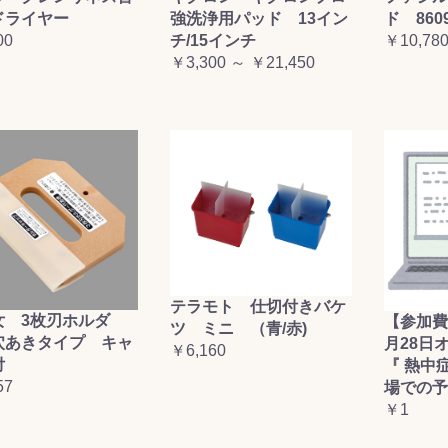
ドライヤー
強洗浄用パッド 13イン
ド 860
00
チ/15インチ
￥10,78
￥3,300 ～ ￥21,450
テラモト 仕切付きバケ
女 3枚刃ホルダ
【参加費
ツ ミニ （青/赤)
穴あきタイプ キャ
月28日
￥6,160
付
『 熱中
57
場での予
￥1