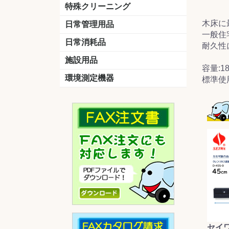
洗剤
道具
バスクリーナー
カビ取り剤
スポンジ
特殊クリーニング
石材
エアコン
外壁
その他
洗浄剤
リンス&中和剤
洗浄ツール
洗浄シート
洗浄
道具
木床に
日常管理用品
剤
一般住
クリーナー
洗濯用洗剤
油汚れ落とし
サビ取り剤
タバコ専用消臭
日常消耗品
耐久性
トイレットペーパー
ペーパータオル
便座除菌クリーナー
ポリ袋
施設用品
容量:18
マット・他
ベンチ
灰皿
傘立
くず入れ
環境測定機器
標準使用
残留塩素測定器
空気環境測定器
粉じん計
風速計
温湿度計
セイ