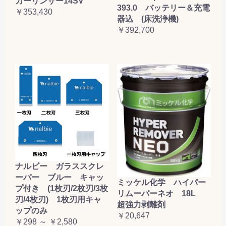
カーリンサー14SV
393.0 バッテリー＆充電
￥353,430
器込 (床洗浄機)
￥392,700
ナルビー ガラススクレ
ーパー ブルー キャッ
ミッケル化学 ハイパー
プ付き (1枚刃/2枚刃/3枚
リムーバーネオ 18L
刃/4枚刃) 1枚刃用キャ
超強力剥離剤
ップのみ
￥20,647
￥298 ～ ￥2,580