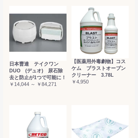
【医薬用外毒劇物】コス
日本曹達 テイクワン
ケム ブラストオーブン
DUO (デュオ) 尿石除
クリーナー 3.78L
去と防止が1つで可能に！
￥4,950
￥14,044 ～ ￥84,271