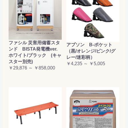
ファシル 災害用備蓄スタ
アプソン B-ポケット
ンド BISTA発電機ver.
（黒/オレンジ/ピンク/グ
ホワイト/ブラック (キャ
レー/迷彩柄）
スター別売)
￥4,235 ～ ￥5,005
￥29,876 ～ ￥858,000