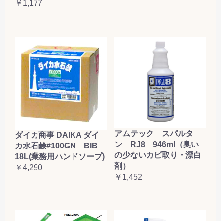
￥1,177
アムテック スパルタ
ダイカ商事 DAIKA ダイ
ン RJ8 946ml（臭い
カ水石鹸#100GN BIB
の少ないカビ取り・漂白
18L(業務用ハンドソープ)
剤）
￥4,290
￥1,452