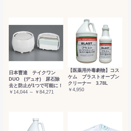
【医薬用外毒劇物】コス
日本曹達 テイクワン
ケム ブラストオーブン
DUO (デュオ) 尿石除
クリーナー 3.78L
去と防止が1つで可能に！
￥4,950
￥14,044 ～ ￥84,271