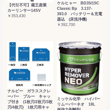
ケルヒャー BD35/15C
【代引不可】蔵王産業
Classic Bp 3.137-
カーリンサー14SV
393.0 バッテリー＆充電
￥353,430
器込 (床洗浄機)
￥392,700
ナルビー ガラススクレ
ーパー ブルー キャッ
ミッケル化学 ハイパー
プ付き (1枚刃/2枚刃/3枚
リムーバーネオ 18L
刃/4枚刃) 1枚刃用キャ
超強力剥離剤