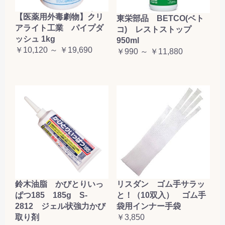
【医薬用外毒劇物】クリ
東栄部品 BETCO(ベト
アライト工業 パイプダ
コ) レストストップ
ッシュ 1kg
950ml
￥10,120 ～ ￥19,690
￥990 ～ ￥11,880
鈴木油脂 かびとりいっ
リスダン ゴム手サラッ
ぱつ185 185g S-
と！（10双入） ゴム手
2812 ジェル状強力かび
袋用インナー手袋
取り剤
￥3,850