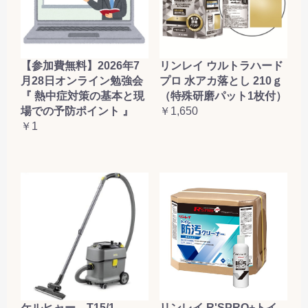
【参加費無料】2026年7
リンレイ ウルトラハード
月28日オンライン勉強会
プロ 水アカ落とし 210ｇ
『 熱中症対策の基本と現
（特殊研磨パット1枚付）
場での予防ポイント 』
￥1,650
￥1
ケルヒャー T15/1
リンレイ R'SPRO+トイ