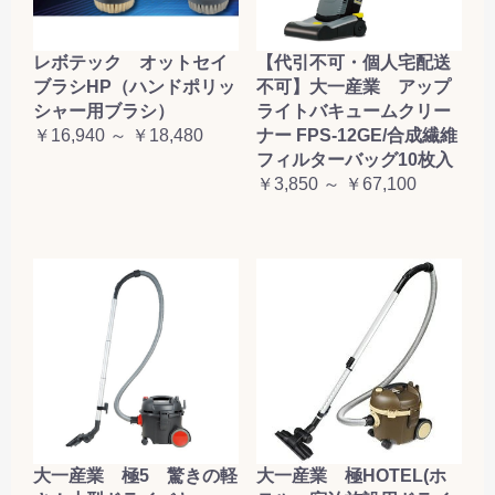
レボテック オットセイ
【代引不可・個人宅配送
ブラシHP（ハンドポリッ
不可】大一産業 アップ
シャー用ブラシ）
ライトバキュームクリー
￥16,940 ～ ￥18,480
ナー FPS-12GE/合成繊維
フィルターバッグ10枚入
￥3,850 ～ ￥67,100
大一産業 極5 驚きの軽
大一産業 極HOTEL(ホ