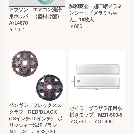
誠和商会 超圧縮メラミ
アプソン エアコン洗浄
ンシート「メラミちゃ
用ホッパー（壁掛け型）
ん」10枚入
Art.4670
￥880
￥7,315
ペンギン フレックスス
セイワ ザラザラ床用水
クラブ RED/BLACK
拭きモップ MZR-500-5
(13インチ/15インチ) ポ
￥3,740 ～ ￥37,400
リッシャー洗浄ブラシ
￥21,780 ～ ￥38,720