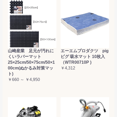
山崎産業 足元が汚れに
エーエムプロダクツ pig
くいラバーマット
ピグ 吸水マット 10枚入
25×25cm/50×75cm/50×1
（WTR00710P )
00cm(ぬかるみ対策マッ
￥4,312
ト)
￥660 ～ ￥4,950