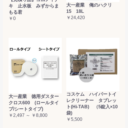
大一産業 俺のハクリ
キ 止水板 みずからま
15 18L
もる君
￥24,420
￥0
コスケム ハイパートイ
大一産業 徳用ダスター
レクリーナー タブレッ
クロス600 (ロールタイ
ト(Hi-TAB) （5錠入×10
プ/シートタイプ)
袋)
￥2,497 ～ ￥8,800
￥5,500