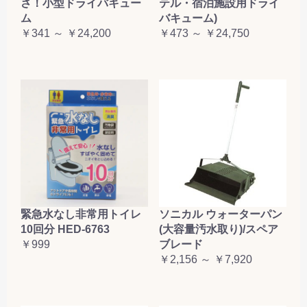
さ！小型ドライバキュー
テル・宿泊施設用ドライ
ム
バキューム)
￥341 ～ ￥24,200
￥473 ～ ￥24,750
緊急水なし非常用トイレ
ソニカル ウォーターパン
10回分 HED-6763
(大容量汚水取り)/スペア
￥999
ブレード
￥2,156 ～ ￥7,920