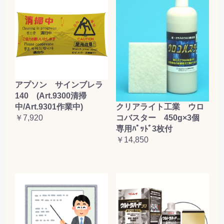
アプソン サインブレラ
140 (Art.9300清掃
クリアライト工業 ウロ
中/Art.9301作業中)
コバスター 450g×3個
￥7,920
専用ﾊﾟｯﾄﾞ3枚付
￥14,850