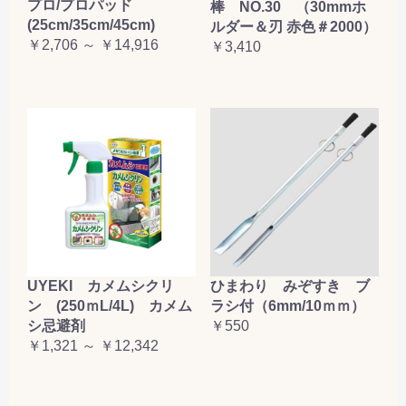
プロ/プロパッド
棒 NO.30 （30mmホ
(25cm/35cm/45cm)
ルダー＆刃 赤色＃2000）
￥2,706 ～ ￥14,916
￥3,410
UYEKI カメムシクリ
ひまわり みぞすき ブ
ン (250ｍL/4L) カメム
ラシ付（6mm/10ｍｍ）
シ忌避剤
￥550
￥1,321 ～ ￥12,342