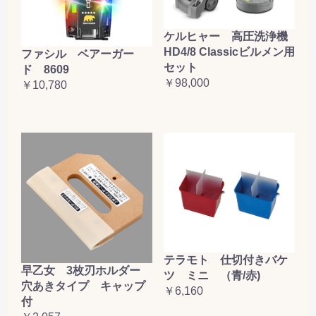
ケルヒャー 高圧洗浄機
HD4/8 Classicビルメン用
ファシル ベアーガー
セット
ド 8609
￥98,000
￥10,780
テラモト 仕切付きバケ
早乙女 3枚刃ホルダー
ツ ミニ （青/赤)
穴あきタイプ キャップ
￥6,160
付