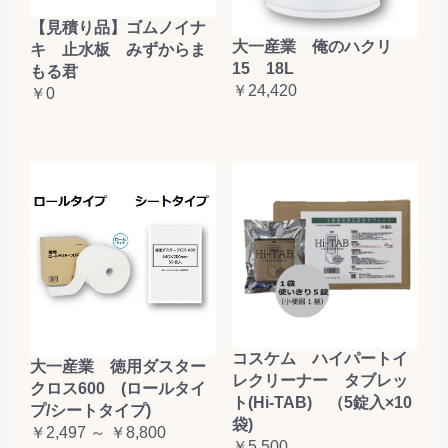
【見積り品】ゴムノイナ
大一産業 俺のハクリ
キ 止水板 みずからま
15 18L
もる君
￥24,420
￥0
コスケム ハイパートイ
大一産業 徳用ダスター
レクリーナー タブレッ
クロス600 (ロールタイ
ト(Hi-TAB) （5錠入×10
プ/シートタイプ)
袋)
￥2,497 ～ ￥8,800
￥5,500