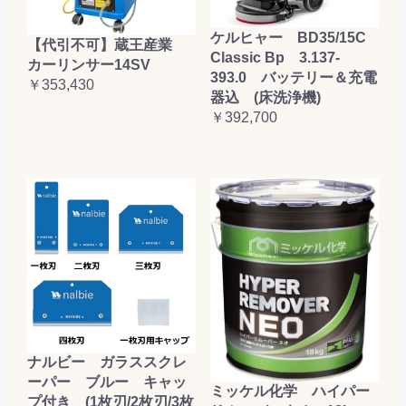
ケルヒャー BD35/15C
【代引不可】蔵王産業
Classic Bp 3.137-
カーリンサー14SV
393.0 バッテリー＆充電
￥353,430
器込 (床洗浄機)
￥392,700
ナルビー ガラススクレ
ーパー ブルー キャッ
ミッケル化学 ハイパー
プ付き (1枚刃/2枚刃/3枚