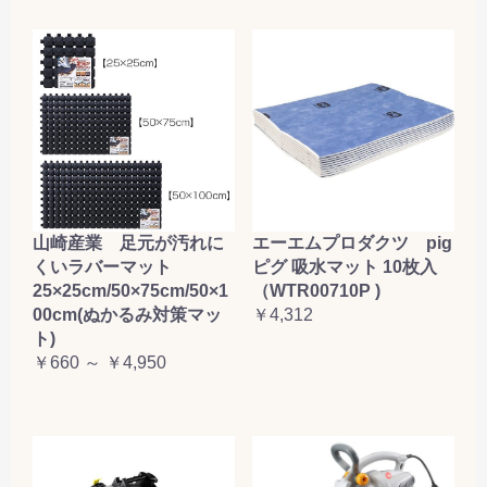
山崎産業 足元が汚れに
エーエムプロダクツ pig
くいラバーマット
ピグ 吸水マット 10枚入
25×25cm/50×75cm/50×1
（WTR00710P )
00cm(ぬかるみ対策マッ
￥4,312
ト)
￥660 ～ ￥4,950