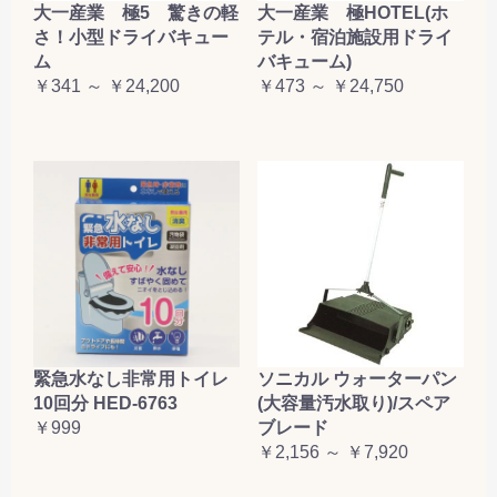
大一産業 極5 驚きの軽
大一産業 極HOTEL(ホ
さ！小型ドライバキュー
テル・宿泊施設用ドライ
ム
バキューム)
￥341 ～ ￥24,200
￥473 ～ ￥24,750
緊急水なし非常用トイレ
ソニカル ウォーターパン
10回分 HED-6763
(大容量汚水取り)/スペア
￥999
ブレード
￥2,156 ～ ￥7,920