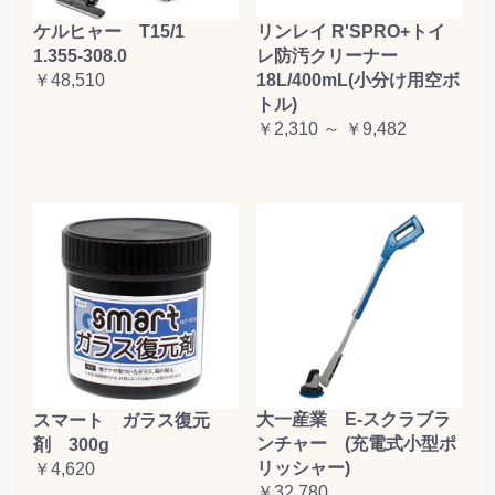
ケルヒャー T15/1
リンレイ R'SPRO+トイ
1.355-308.0
レ防汚クリーナー
￥48,510
18L/400mL(小分け用空ボ
トル)
￥2,310 ～ ￥9,482
大一産業 E-スクラブラ
スマート ガラス復元
ンチャー (充電式小型ポ
剤 300g
リッシャー)
￥4,620
￥32,780