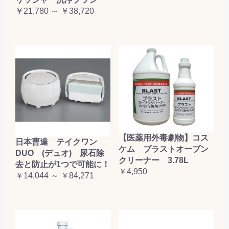
￥21,780 ～ ￥38,720
【医薬用外毒劇物】コス
日本曹達 テイクワン
ケム ブラストオーブン
DUO (デュオ) 尿石除
クリーナー 3.78L
去と防止が1つで可能に！
￥4,950
￥14,044 ～ ￥84,271