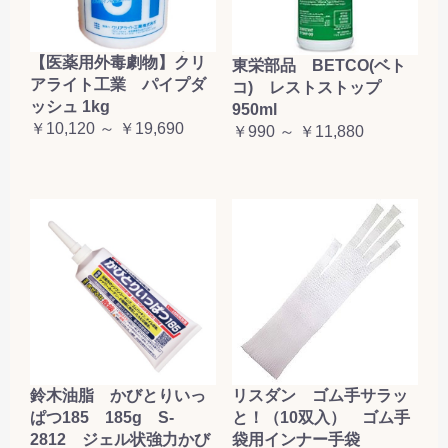
【医薬用外毒劇物】クリ
東栄部品 BETCO(ベト
アライト工業 パイプダ
コ) レストストップ
ッシュ 1kg
950ml
￥10,120 ～ ￥19,690
￥990 ～ ￥11,880
鈴木油脂 かびとりいっ
リスダン ゴム手サラッ
ぱつ185 185g S-
と！（10双入） ゴム手
2812 ジェル状強力かび
袋用インナー手袋