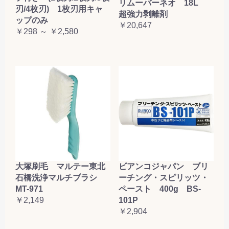
リムーバーネオ 18L
刃/4枚刃) 1枚刃用キャ
超強力剥離剤
ップのみ
￥20,647
￥298 ～ ￥2,580
大塚刷毛 マルテー東北
ビアンコジャパン ブリ
石橋洗浄マルチブラシ
ーチング・スピリッツ・
MT-971
ペースト 400g BS-
￥2,149
101P
￥2,904