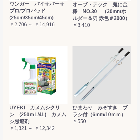
ウンガー バイサバーサ
オーブ・テック 鬼に金
プロ/プロパッド
棒 NO.30 （30mmホ
(25cm/35cm/45cm)
ルダー＆刃 赤色＃2000）
￥2,706 ～ ￥14,916
￥3,410
UYEKI カメムシクリ
ひまわり みぞすき ブ
ン (250ｍL/4L) カメム
ラシ付（6mm/10ｍｍ）
シ忌避剤
￥550
￥1,321 ～ ￥12,342