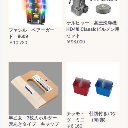
ケルヒャー 高圧洗浄機
HD4/8 Classicビルメン用
ファシル ベアーガー
セット
ド 8609
￥98,000
￥10,780
テラモト 仕切付きバケ
早乙女 3枚刃ホルダー
ツ ミニ （青/赤)
穴あきタイプ キャップ
￥6,160