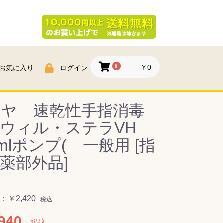
0
￥0
お気に入り
ログイン
ラヤ 速乾性手指消毒
 ウィル・ステラVH
0mlポンプ( 一般用 [指
薬部外品]
￥2,420
税込
940
税込