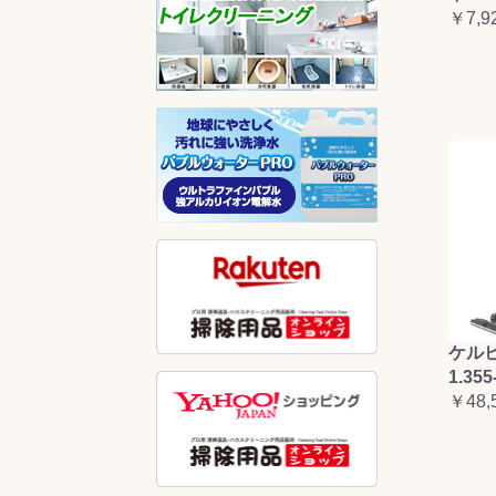
￥7,9
ケルヒ
1.355
￥48,