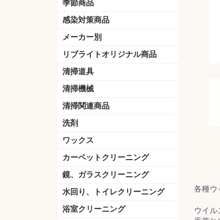
季節商品
感染対策商品
おう吐物
除菌洗剤
うがい薬
マスク
手洗い石鹸
手指消毒
手袋
メーカー別
クオリティ
ニイタカ
シーバイエス
リンレイ
ペンギンワックス
横浜油脂工業
ミッケル化学（旧：スイショウ
ユシロ化学
コニシ
つやげん
ダイカ商事
スリーエムジャパン
山崎産業
テラモト
セイワ
エトレー
ラバーメイド
ジャパックス
日本サニパック
ケルヒャー
マキタ
ショーワグローブ
花王
サラヤ
アルボース
コスケム
ミヤキ
紺商
信徳ポミー
樹脂ワック
下地剤
ドライメ
水性・半
油性ワッ
特殊用途
ニュート
天然石材
木床用ワ
床用クリ
剥離剤
植物油用
鉱物油用
その他
樹脂ワッ
水性・半
下地剤
特殊用途
ドライメ
クリーナ
ハクリ剤
石材床用
木床用商
日常管理
リブライトオリジナル商品
＆ユーホー）
脂仕上げ
ステム
コンクリ
脂ワック
LLオレンジクリーナー
LL油脂専用クリーナー
LLワックスモップ
LL-21
マーベラスiL
清掃道具
ほうき
ちりとり
モップ及び関連品
モップ
ハードフロア用ダストモップ
テラモト
その他
ワンタッチ
水切りドラ
その他アタ
関連商品
ワックス塗
清掃機械
(ワンタッチ
掃除機
高圧洗浄機
吸水機
カーペット用マシン
送風機
ポリッシャー
ポリッシャー・自動床洗浄機用
掃除機用紙パック
その他
ドライバ
アップラ
コードレ
階段用
スタンダ
高速回転
ハンディ
関連商品
清掃関連商品
パッド
ダストカート
台車
移動式バレット
脚立
モップハンガー
サインボード
光沢計
カーペット汚染度計
洗剤
床用表面洗浄剤
ハクリ剤
厨房用
工場用
石材用
サビ用
木材用
タイル用
外壁用
壁面用
手あか用
病院用
除菌用
ワックス
樹脂ワックス
半樹脂ワックス
フローリング用
病院用ワックス
中性ワックス
石材用
木床用
その他
シーバイエス
リンレイ
ペンギンワック
コニシ
スイショウ
ユシロ
信徳ポミー
その他
カーペットクリーニング
洗剤
ブラシ
パット
その他
ガム除去剤
シミ抜き剤
鏡、ガラスクリーニング
各種ウ
ガラスワイパー
シャンパー(ウオッシャー)
ガラススクイジー
ケレン
ツールホルダー
洗剤
天井・高所作業
うろこ取り
水回り、トイレクリーニング
洗剤
尿石除去剤
水アカ除去剤
排水管つまり除去剤
消臭・防臭剤
道具
ブラシ
ラバーカップ
水アカ除去
浴室クリーニング
ウイル