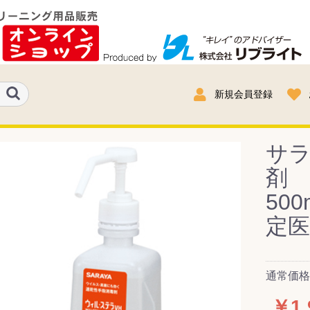
新規会員登録
サ
剤
50
定医
通常価格：
￥1,