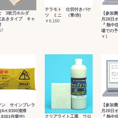
テラモト 仕切付きバケ
女 3枚刃ホルダ
【参加費
ツ ミニ （青/赤)
穴あきタイプ キャ
月28日
￥6,160
付
『 熱中
57
場での予
￥1
ソン サインブレラ
【参加費
(Art.9300清掃
月28日
クリアライト工業 ウロ
t.9301作業中)
『 熱中