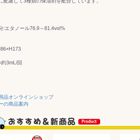
に配慮して3種類の保湿剤を配合しています。
&前処理
:エタノール76.9～81.4vol%
86×H173
約3mL/回