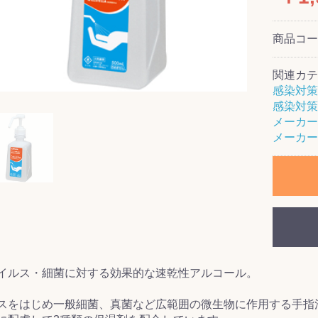
商品コ
関連カテ
ス(一般製品)
ンテナンス用樹
樹脂製品
クス
製品
ラ フロアケアシ
用・テラゾー・
ックス
ーナー
クリーナー
クリーナー
クス
樹脂製品
製品
ンテナンス用樹
ー製品
商品
品
商品
感染対策
剤
ート用
ス
感染対策
メーカー
式モップ
イヤー
ッチメント
布
メーカー
式用)
キューム
イトバキューム
スタイプ
ード
ポリッシャー
ス
イルス・細菌に対する効果的な速乾性アルコール。
スをはじめ一般細菌、真菌など広範囲の微生物に作用する手指