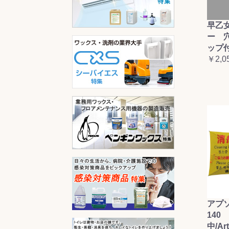
早乙
ー 
ップ
￥2,0
アプ
140 
中/Ar