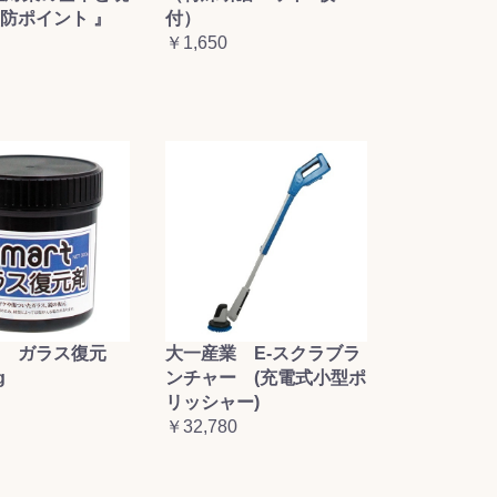
防ポイント 』
付）
￥1,650
大一産業 E-スクラブラ
 ガラス復元
ンチャー (充電式小型ポ
g
リッシャー)
￥32,780