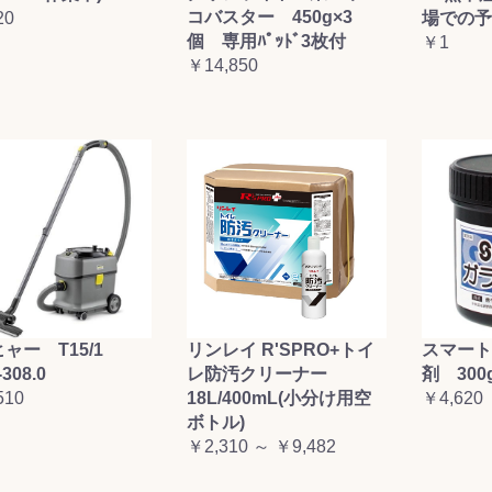
コバスター 450g×3
20
場での予
お買い物を続ける
カートへ進む
個 専用ﾊﾟｯﾄﾞ3枚付
￥1
￥14,850
ャー T15/1
リンレイ R'SPRO+トイ
スマート
-308.0
レ防汚クリーナー
剤 300
510
18L/400mL(小分け用空
￥4,620
ボトル)
￥2,310 ～ ￥9,482