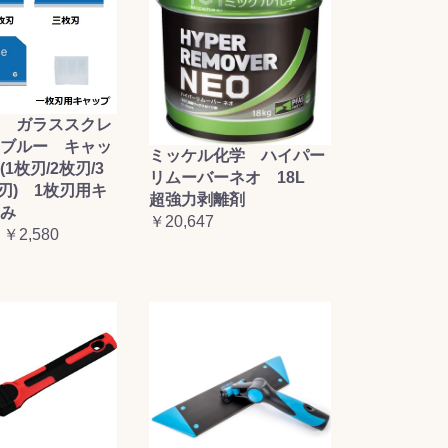
 ガラススクレ
ブルー キャッ
ミッケル化学 ハイパー
1枚刃/2枚刃/3
リムーバーネオ 18L
枚刃) 1枚刃用キ
超強力剥離剤
み
￥20,647
 ￥2,580