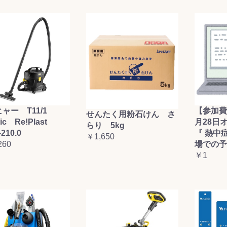
ャー T11/1
【参加費
せんたく用粉石けん さ
sic Re!Plast
月28日
らり 5kg
-210.0
『 熱中
￥1,650
260
場での予
￥1