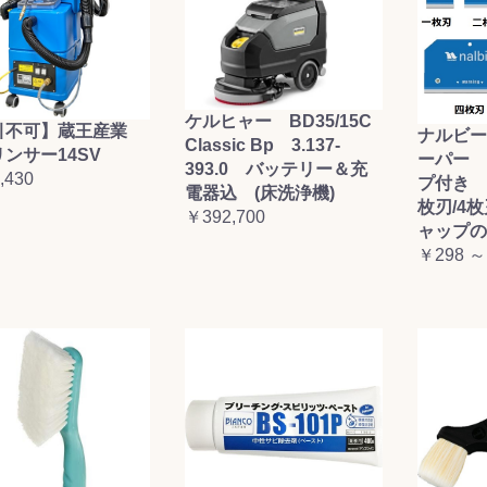
ケルヒャー BD35/15C
引不可】蔵王産業
ナルビー
Classic Bp 3.137-
ンサー14SV
ーパー 
393.0 バッテリー＆充
,430
プ付き (
電器込 (床洗浄機)
枚刃/4
￥392,700
ャップの
￥298 ～