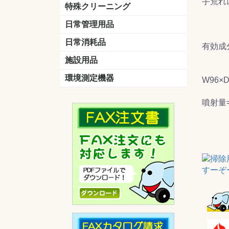
手荒れ
洗剤
道具
バスクリーナー
カビ取り剤
スポンジ
特殊クリーニング
石材
エアコン
外壁
その他
洗浄剤
リンス&中和剤
洗浄ツール
洗浄シート
洗浄
道具
日常管理用品
剤
クリーナー
洗濯用洗剤
油汚れ落とし
サビ取り剤
タバコ専用消臭
日常消耗品
有効成分
トイレットペーパー
ペーパータオル
便座除菌クリーナー
ポリ袋
施設用品
マット・他
ベンチ
灰皿
傘立
くず入れ
環境測定機器
W96×D
残留塩素測定器
空気環境測定器
粉じん計
風速計
温湿度計
噴射量=