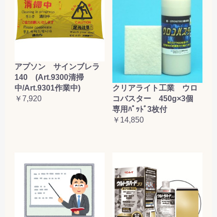
アプソン サインブレラ
140 (Art.9300清掃
クリアライト工業 ウロ
中/Art.9301作業中)
コバスター 450g×3個
￥7,920
専用ﾊﾟｯﾄﾞ3枚付
￥14,850