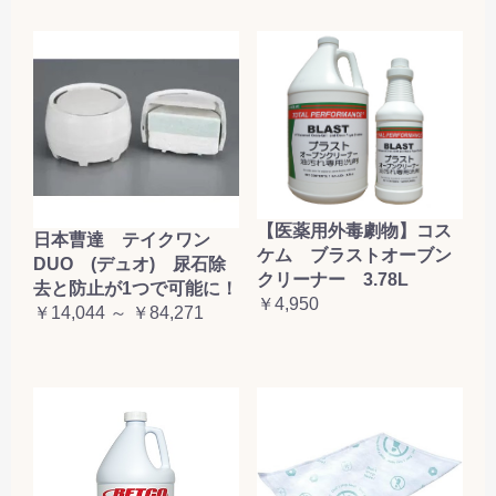
【医薬用外毒劇物】コス
日本曹達 テイクワン
ケム ブラストオーブン
DUO (デュオ) 尿石除
クリーナー 3.78L
去と防止が1つで可能に！
￥4,950
￥14,044 ～ ￥84,271