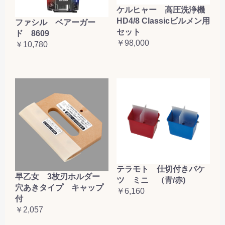
ケルヒャー 高圧洗浄機
HD4/8 Classicビルメン用
ファシル ベアーガー
セット
ド 8609
￥98,000
￥10,780
テラモト 仕切付きバケ
早乙女 3枚刃ホルダー
ツ ミニ （青/赤)
穴あきタイプ キャップ
￥6,160
付
￥2,057