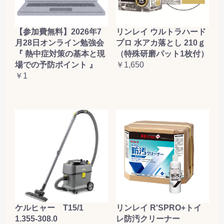
【参加費無料】2026年7
リンレイ ウルトラハード
月28日オンライン勉強会
プロ 水アカ落とし 210ｇ
『 熱中症対策の基本と現
（特殊研磨パット1枚付）
場での予防ポイント 』
￥1,650
￥1
ケルヒャー T15/1
リンレイ R'SPRO+トイ
1.355-308.0
レ防汚クリーナー