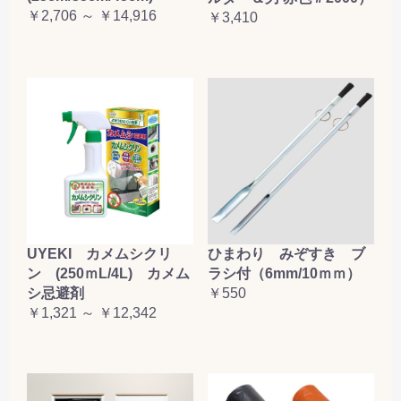
￥2,706 ～ ￥14,916
￥3,410
お買い物を続ける
カートへ進む
UYEKI カメムシクリ
ひまわり みぞすき ブ
ン (250ｍL/4L) カメム
ラシ付（6mm/10ｍｍ）
シ忌避剤
￥550
￥1,321 ～ ￥12,342