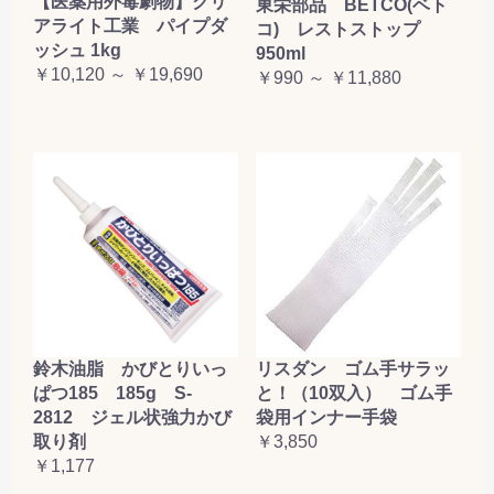
【医薬用外毒劇物】クリ
東栄部品 BETCO(ベト
アライト工業 パイプダ
コ) レストストップ
ッシュ 1kg
950ml
￥10,120 ～ ￥19,690
￥990 ～ ￥11,880
鈴木油脂 かびとりいっ
リスダン ゴム手サラッ
ぱつ185 185g S-
と！（10双入） ゴム手
2812 ジェル状強力かび
袋用インナー手袋
取り剤
￥3,850
￥1,177