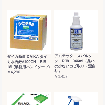
アムテック スパルタ
ダイカ商事 DAIKA ダイ
ン RJ8 946ml（臭い
カ水石鹸#100GN BIB
の少ないカビ取り・漂白
18L(業務用ハンドソープ)
剤）
￥4,290
￥1,452