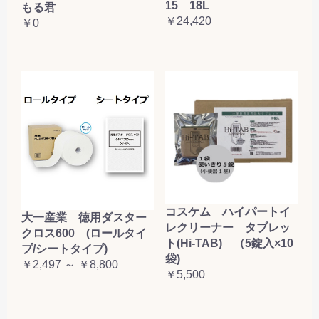
15 18L
もる君
￥24,420
￥0
コスケム ハイパートイ
大一産業 徳用ダスター
レクリーナー タブレッ
クロス600 (ロールタイ
ト(Hi-TAB) （5錠入×10
プ/シートタイプ)
袋)
￥2,497 ～ ￥8,800
￥5,500