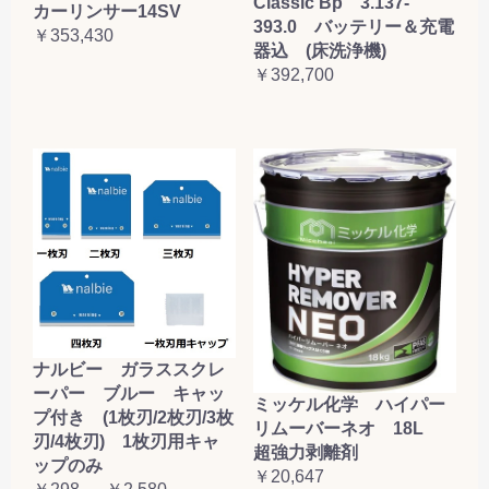
Classic Bp 3.137-
カーリンサー14SV
393.0 バッテリー＆充電
￥353,430
器込 (床洗浄機)
￥392,700
ナルビー ガラススクレ
ーパー ブルー キャッ
ミッケル化学 ハイパー
プ付き (1枚刃/2枚刃/3枚
リムーバーネオ 18L
刃/4枚刃) 1枚刃用キャ
超強力剥離剤
ップのみ
￥20,647