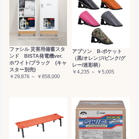
ファシル 災害用備蓄スタ
アプソン B-ポケット
ンド BISTA発電機ver.
（黒/オレンジ/ピンク/グ
ホワイト/ブラック (キャ
レー/迷彩柄）
スター別売)
￥4,235 ～ ￥5,005
￥29,876 ～ ￥858,000