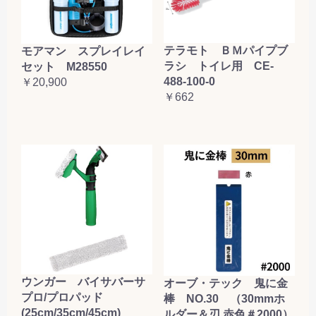
テラモト ＢＭパイプブ
モアマン スプレイレイ
ラシ トイレ用 CE-
セット M28550
488-100-0
￥20,900
￥662
ウンガー バイサバーサ
オーブ・テック 鬼に金
プロ/プロパッド
棒 NO.30 （30mmホ
(25cm/35cm/45cm)
ルダー＆刃 赤色＃2000）