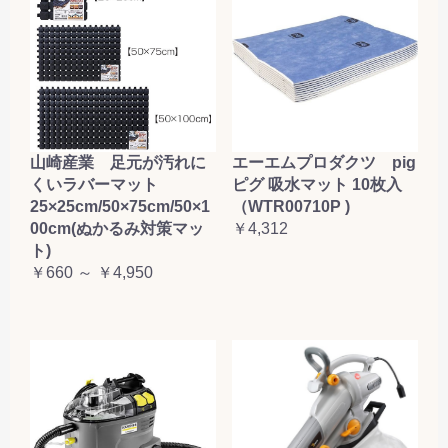
山崎産業 足元が汚れに
エーエムプロダクツ pig
くいラバーマット
ピグ 吸水マット 10枚入
25×25cm/50×75cm/50×1
（WTR00710P )
00cm(ぬかるみ対策マッ
￥4,312
ト)
￥660 ～ ￥4,950