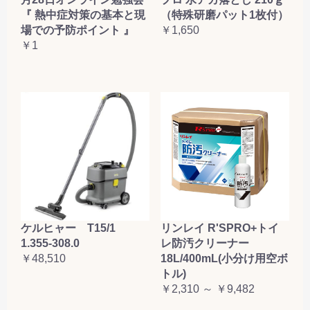
『 熱中症対策の基本と現
（特殊研磨パット1枚付）
場での予防ポイント 』
￥1,650
￥1
ケルヒャー T15/1
リンレイ R'SPRO+トイ
1.355-308.0
レ防汚クリーナー
￥48,510
18L/400mL(小分け用空ボ
トル)
￥2,310 ～ ￥9,482