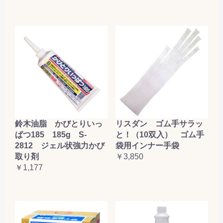
鈴木油脂 かびとりいっ
リスダン ゴム手サラッ
ぱつ185 185g S-
と！（10双入） ゴム手
2812 ジェル状強力かび
袋用インナー手袋
取り剤
￥3,850
￥1,177