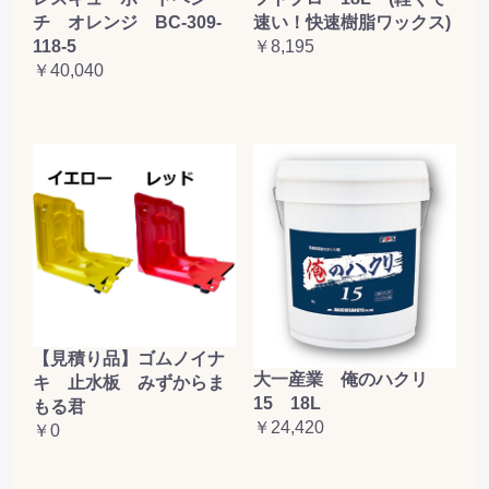
チ オレンジ BC-309-
速い！快速樹脂ワックス)
118-5
￥8,195
￥40,040
【見積り品】ゴムノイナ
大一産業 俺のハクリ
キ 止水板 みずからま
15 18L
もる君
￥24,420
￥0