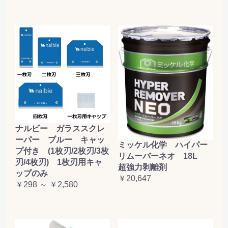
ナルビー ガラススクレ
ーパー ブルー キャッ
ミッケル化学 ハイパー
プ付き (1枚刃/2枚刃/3枚
リムーバーネオ 18L
刃/4枚刃) 1枚刃用キャ
超強力剥離剤
ップのみ
￥20,647
￥298 ～ ￥2,580