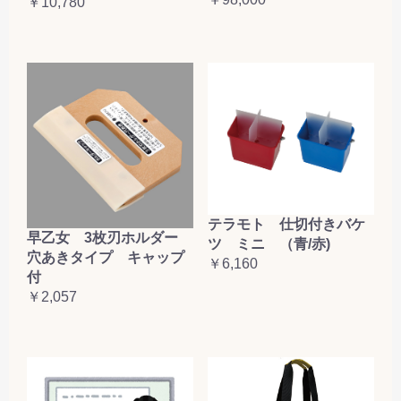
￥10,780
テラモト 仕切付きバケ
早乙女 3枚刃ホルダー
ツ ミニ （青/赤)
穴あきタイプ キャップ
￥6,160
付
￥2,057