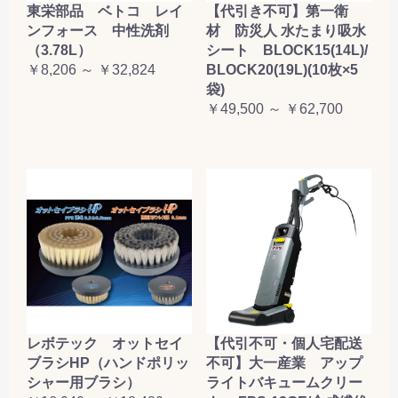
東栄部品 ベトコ レイ
【代引き不可】第一衛
ンフォース 中性洗剤
材 防災人 水たまり吸水
（3.78L）
シート BLOCK15(14L)/
￥8,206 ～ ￥32,824
BLOCK20(19L)(10枚×5
袋)
￥49,500 ～ ￥62,700
レボテック オットセイ
【代引不可・個人宅配送
ブラシHP（ハンドポリッ
不可】大一産業 アップ
シャー用ブラシ）
ライトバキュームクリー