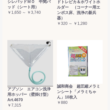
シレパッドＭＯ 中間パ
ドトレピカ＆ホワイトホ
ッド（シート用）
ルダー （コーナー用エ
￥1,650 ～ ￥3,740
ンボス床、洗浄の新兵
器）
￥320 ～ ￥1,280
誠和商会 超圧縮メラミ
アプソン エアコン洗浄
ンシート「メラミちゃ
用ホッパー（壁掛け型）
ん」10枚入
Art.4670
￥880
￥7,315