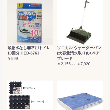
緊急水なし非常用トイレ
ソニカル ウォーターパン
10回分 HED-6763
(大容量汚水取り)/スペア
￥999
ブレード
￥2,156 ～ ￥7,920