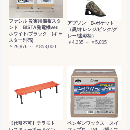
ファシル 災害用備蓄スタ
アプソン B-ポケット
ンド BISTA発電機ver.
（黒/オレンジ/ピンク/グ
ホワイト/ブラック (キャ
レー/迷彩柄）
スター別売)
￥4,235 ～ ￥5,005
￥29,876 ～ ￥858,000
【代引不可】テラモト
ペンギンワックス スイ
レスキューボードベン
フトプロ 18L (軽くて