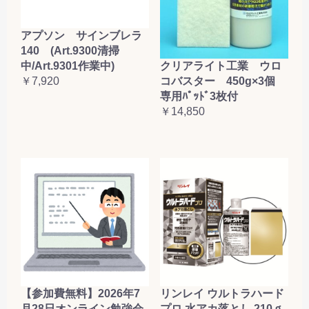
アプソン サインブレラ
140 (Art.9300清掃
クリアライト工業 ウロ
中/Art.9301作業中)
コバスター 450g×3個
￥7,920
専用ﾊﾟｯﾄﾞ3枚付
￥14,850
【参加費無料】2026年7
リンレイ ウルトラハード
月28日オンライン勉強会
プロ 水アカ落とし 210ｇ