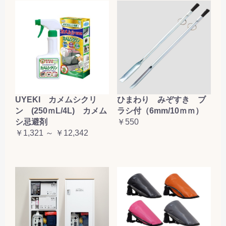
お買い物を続ける
カートへ進む
UYEKI カメムシクリ
ひまわり みぞすき ブ
ン (250ｍL/4L) カメム
ラシ付（6mm/10ｍｍ）
シ忌避剤
￥550
￥1,321 ～ ￥12,342