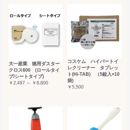
コスケム ハイパートイ
大一産業 徳用ダスター
レクリーナー タブレッ
クロス600 (ロールタイ
ト(Hi-TAB) （5錠入×10
プ/シートタイプ)
袋)
￥2,497 ～ ￥8,800
￥5,500