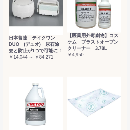
【医薬用外毒劇物】コス
日本曹達 テイクワン
ケム ブラストオーブン
DUO (デュオ) 尿石除
クリーナー 3.78L
去と防止が1つで可能に！
￥4,950
￥14,044 ～ ￥84,271