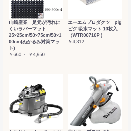
山崎産業 足元が汚れに
エーエムプロダクツ pig
くいラバーマット
ピグ 吸水マット 10枚入
25×25cm/50×75cm/50×1
（WTR00710P )
00cm(ぬかるみ対策マッ
￥4,312
ト)
￥660 ～ ￥4,950