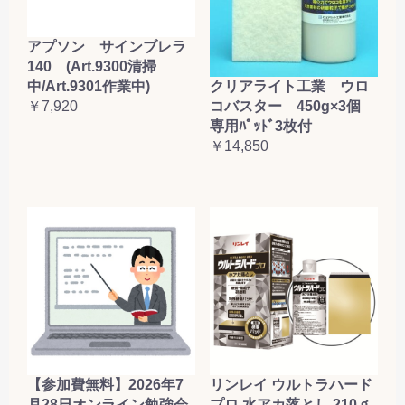
アプソン サインブレラ
140 (Art.9300清掃
クリアライト工業 ウロ
中/Art.9301作業中)
コバスター 450g×3個
￥7,920
専用ﾊﾟｯﾄﾞ3枚付
￥14,850
【参加費無料】2026年7
リンレイ ウルトラハード
月28日オンライン勉強会
プロ 水アカ落とし 210ｇ