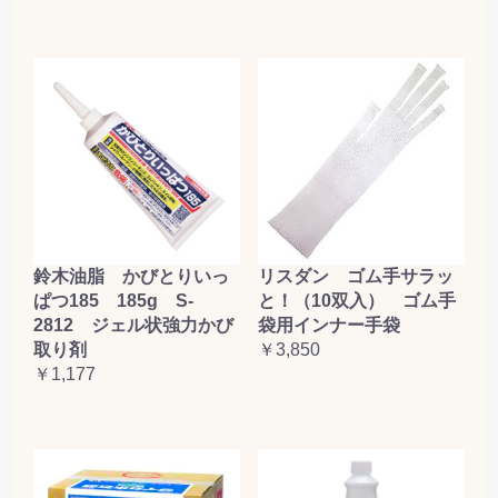
鈴木油脂 かびとりいっ
リスダン ゴム手サラッ
ぱつ185 185g S-
と！（10双入） ゴム手
2812 ジェル状強力かび
袋用インナー手袋
取り剤
￥3,850
￥1,177