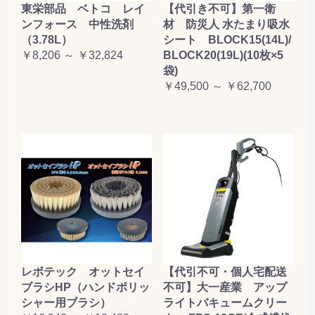
東栄部品 ベトコ レイ
【代引き不可】第一衛
ンフォース 中性洗剤
材 防災人 水たまり吸水
（3.78L）
シート BLOCK15(14L)/
￥8,206 ～ ￥32,824
BLOCK20(19L)(10枚×5
袋)
￥49,500 ～ ￥62,700
レボテック オットセイ
【代引不可・個人宅配送
ブラシHP（ハンドポリッ
不可】大一産業 アップ
シャー用ブラシ）
ライトバキュームクリー