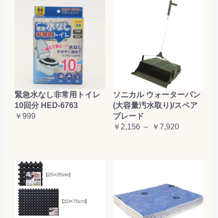
緊急水なし非常用トイレ
ソニカル ウォーターパン
10回分 HED-6763
(大容量汚水取り)/スペア
￥999
ブレード
￥2,156 ～ ￥7,920