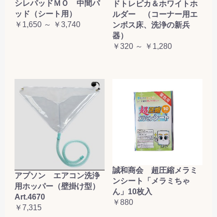
シレパッドＭＯ 中間パ
ドトレピカ＆ホワイトホ
ッド（シート用）
ルダー （コーナー用エ
￥1,650 ～ ￥3,740
ンボス床、洗浄の新兵
器）
￥320 ～ ￥1,280
誠和商会 超圧縮メラミ
アプソン エアコン洗浄
ンシート「メラミちゃ
用ホッパー（壁掛け型）
ん」10枚入
Art.4670
￥880
￥7,315