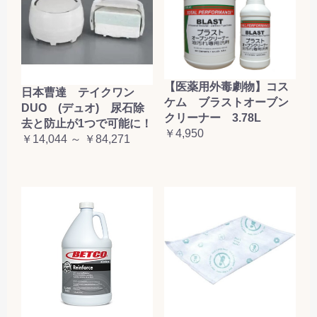
【医薬用外毒劇物】コス
日本曹達 テイクワン
ケム ブラストオーブン
DUO (デュオ) 尿石除
クリーナー 3.78L
去と防止が1つで可能に！
￥4,950
￥14,044 ～ ￥84,271