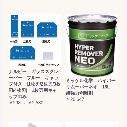
ナルビー ガラススクレ
ーパー ブルー キャッ
ミッケル化学 ハイパー
プ付き (1枚刃/2枚刃/3枚
リムーバーネオ 18L
刃/4枚刃) 1枚刃用キャ
超強力剥離剤
ップのみ
￥20,647
￥298 ～ ￥2,580