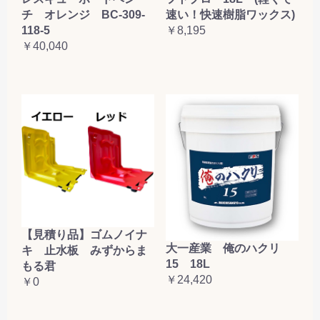
チ オレンジ BC-309-
速い！快速樹脂ワックス)
118-5
￥8,195
￥40,040
【見積り品】ゴムノイナ
大一産業 俺のハクリ
キ 止水板 みずからま
15 18L
もる君
￥24,420
￥0