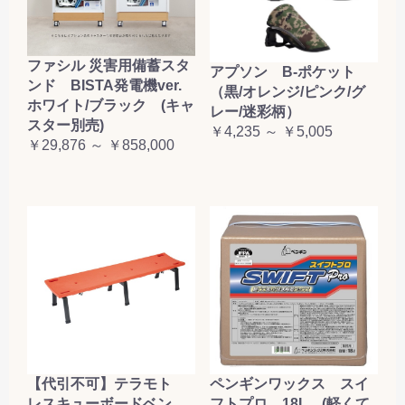
ファシル 災害用備蓄スタ
アプソン B-ポケット
ンド BISTA発電機ver.
（黒/オレンジ/ピンク/グ
ホワイト/ブラック (キャ
レー/迷彩柄）
スター別売)
￥4,235 ～ ￥5,005
￥29,876 ～ ￥858,000
【代引不可】テラモト
ペンギンワックス スイ
レスキューボードベン
フトプロ 18L (軽くて