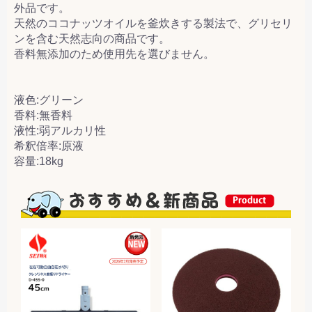
外品です。
天然のココナッツオイルを釜炊きする製法で、グリセリ
ンを含む天然志向の商品です。
香料無添加のため使用先を選びません。
液色:グリーン
香料:無香料
液性:弱アルカリ性
希釈倍率:原液
容量:18kg