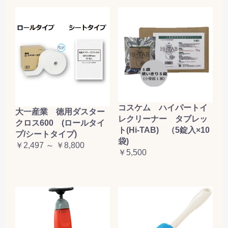
コスケム ハイパートイ
大一産業 徳用ダスター
レクリーナー タブレッ
クロス600 (ロールタイ
ト(Hi-TAB) （5錠入×10
プ/シートタイプ)
袋)
￥2,497 ～ ￥8,800
￥5,500