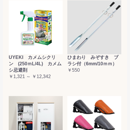
お買い物を続ける
カートへ進む
UYEKI カメムシクリ
ひまわり みぞすき ブ
ン (250ｍL/4L) カメム
ラシ付（6mm/10ｍｍ）
シ忌避剤
￥550
￥1,321 ～ ￥12,342