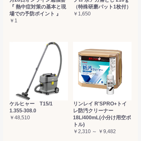
『 熱中症対策の基本と現
（特殊研磨パット1枚付）
場での予防ポイント 』
￥1,650
￥1
ケルヒャー T15/1
リンレイ R'SPRO+トイ
1.355-308.0
レ防汚クリーナー
￥48,510
18L/400mL(小分け用空ボ
トル)
￥2,310 ～ ￥9,482