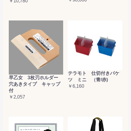
￥10,780
テラモト 仕切付きバケ
早乙女 3枚刃ホルダー
ツ ミニ （青/赤)
穴あきタイプ キャップ
￥6,160
付
￥2,057