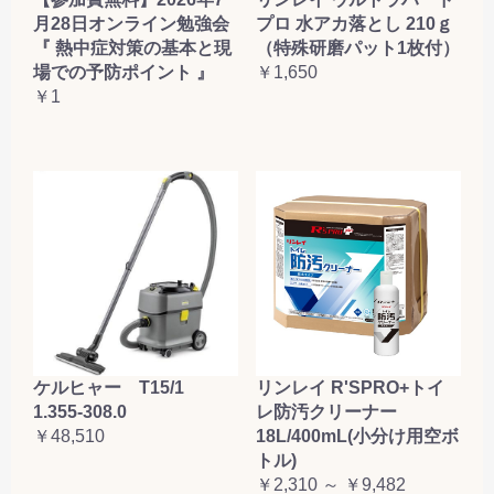
月28日オンライン勉強会
プロ 水アカ落とし 210ｇ
『 熱中症対策の基本と現
（特殊研磨パット1枚付）
場での予防ポイント 』
￥1,650
￥1
ケルヒャー T15/1
リンレイ R'SPRO+トイ
1.355-308.0
レ防汚クリーナー
￥48,510
18L/400mL(小分け用空ボ
トル)
￥2,310 ～ ￥9,482