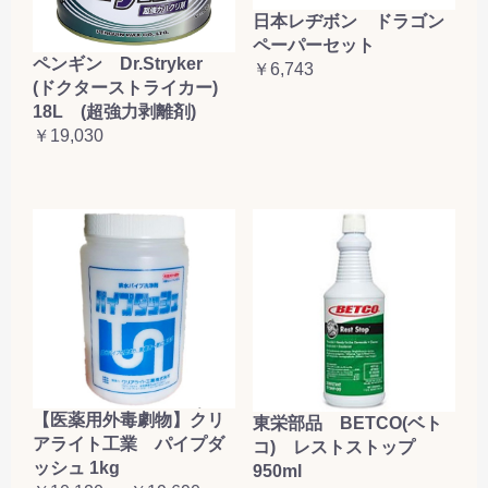
日本レヂボン ドラゴン
ペーパーセット
ペンギン Dr.Stryker
￥6,743
(ドクターストライカー)
18L (超強力剥離剤)
￥19,030
【医薬用外毒劇物】クリ
東栄部品 BETCO(ベト
アライト工業 パイプダ
コ) レストストップ
ッシュ 1kg
950ml