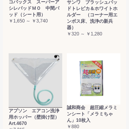
コバックス スーパーア
サンワ ブラッシュパッ
シレパッドＭＯ 中間パ
ドトレピカ＆ホワイトホ
ッド（シート用）
ルダー （コーナー用エ
￥1,650 ～ ￥3,740
ンボス床、洗浄の新兵
器）
￥320 ～ ￥1,280
誠和商会 超圧縮メラミ
アプソン エアコン洗浄
ンシート「メラミちゃ
用ホッパー（壁掛け型）
ん」10枚入
Art.4670
￥880