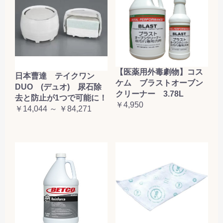
【医薬用外毒劇物】コス
日本曹達 テイクワン
ケム ブラストオーブン
DUO (デュオ) 尿石除
クリーナー 3.78L
去と防止が1つで可能に！
￥4,950
￥14,044 ～ ￥84,271