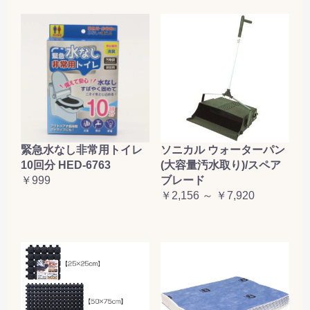
緊急水なし非常用トイレ
ソニカル ウォーターパン
10回分 HED-6763
(大容量汚水取り)/スペア
￥999
ブレード
￥2,156 ～ ￥7,920