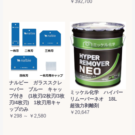
￥392,700
ナルビー ガラススクレ
ーパー ブルー キャッ
ミッケル化学 ハイパー
プ付き (1枚刃/2枚刃/3枚
リムーバーネオ 18L
刃/4枚刃) 1枚刃用キャ
超強力剥離剤
ップのみ
￥20,647
￥298 ～ ￥2,580