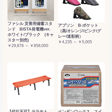
ファシル 災害用備蓄スタ
アプソン B-ポケット
ンド BISTA発電機ver.
（黒/オレンジ/ピンク/グ
ホワイト/ブラック (キャ
レー/迷彩柄）
スター別売)
￥4,235 ～ ￥5,005
￥29,876 ～ ￥858,000
【代引不可】テラモト
ペンギンワックス スイ