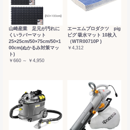
山崎産業 足元が汚れに
エーエムプロダクツ pig
くいラバーマット
ピグ 吸水マット 10枚入
25×25cm/50×75cm/50×1
（WTR00710P )
00cm(ぬかるみ対策マッ
￥4,312
ト)
￥660 ～ ￥4,950