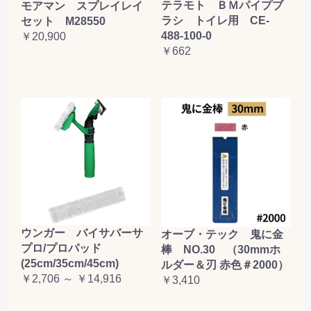
テラモト ＢＭパイプブ
モアマン スプレイレイ
ラシ トイレ用 CE-
セット M28550
488-100-0
￥20,900
￥662
ウンガー バイサバーサ
オーブ・テック 鬼に金
プロ/プロパッド
棒 NO.30 （30mmホ
(25cm/35cm/45cm)
ルダー＆刃 赤色＃2000）
￥2,706 ～ ￥14,916
￥3,410