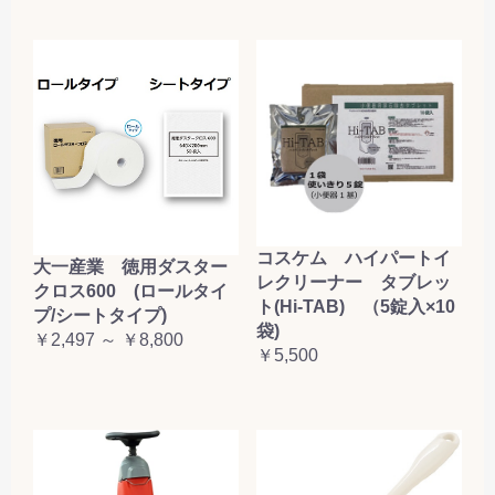
コスケム ハイパートイ
大一産業 徳用ダスター
レクリーナー タブレッ
クロス600 (ロールタイ
ト(Hi-TAB) （5錠入×10
プ/シートタイプ)
袋)
￥2,497 ～ ￥8,800
￥5,500