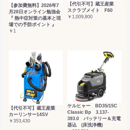
【代引不可】蔵王産業
【参加費無料】2026年7
スクラブメイト F60
月28日オンライン勉強会
￥1,009,800
『 熱中症対策の基本と現
場での予防ポイント 』
￥1
ケルヒャー BD35/15C
【代引不可】蔵王産業
Classic Bp 3.137-
カーリンサー14SV
393.0 バッテリー＆充電
￥353,430
器込 (床洗浄機)