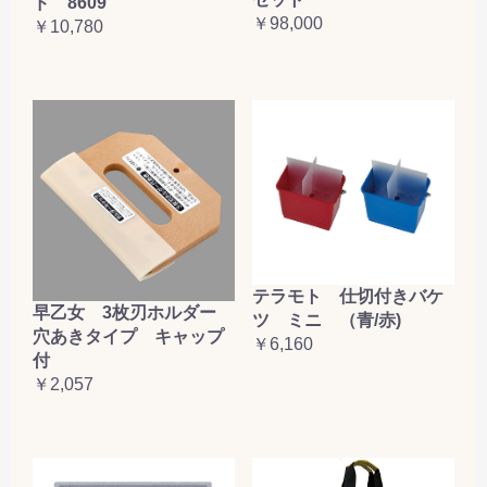
ド 8609
￥98,000
￥10,780
テラモト 仕切付きバケ
早乙女 3枚刃ホルダー
ツ ミニ （青/赤)
穴あきタイプ キャップ
￥6,160
付
￥2,057