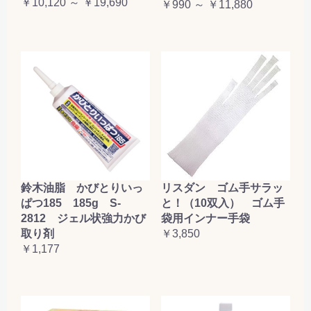
￥10,120 ～ ￥19,690
￥990 ～ ￥11,880
鈴木油脂 かびとりいっ
リスダン ゴム手サラッ
ぱつ185 185g S-
と！（10双入） ゴム手
2812 ジェル状強力かび
袋用インナー手袋
取り剤
￥3,850
￥1,177