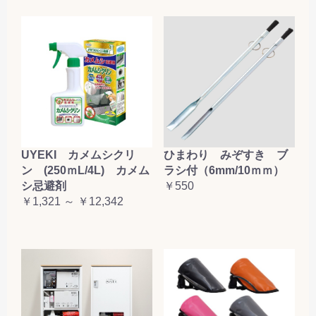
お買い物を続ける
カートへ進む
UYEKI カメムシクリ
ひまわり みぞすき ブ
ン (250ｍL/4L) カメム
ラシ付（6mm/10ｍｍ）
シ忌避剤
￥550
￥1,321 ～ ￥12,342