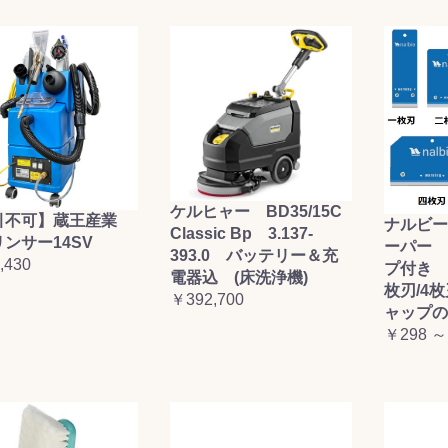
ケルヒャー BD35/15C
引不可】蔵王産業
ナルビー
Classic Bp 3.137-
ンサー14SV
ーパー 
393.0 バッテリー＆充
,430
プ付き (
電器込 (床洗浄機)
枚刃/4
￥392,700
ャップの
￥298 ～