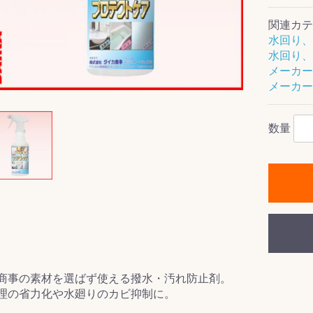
関連カテ
水回り、
水回り、
メーカー
ス(一般製品)
ンテナンス用樹
樹脂製品
クス
製品
ラ フロアケアシ
用・テラゾー・
ックス
ーナー
クリーナー
クリーナー
クス
樹脂製品
製品
ンテナンス用樹
ー製品
商品
品
商品
メーカー
剤
ート用
ス
式モップ
イヤー
ッチメント
布
数量
式用)
キューム
イトバキューム
スタイプ
ード
ポリッシャー
ス
商事の素材を選ばず使える撥水・汚れ防止剤。
理の省力化や水廻りのカビ抑制に。