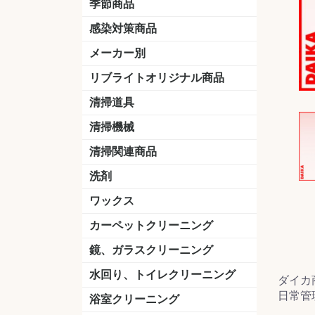
季節商品
感染対策商品
おう吐物
除菌洗剤
うがい薬
マスク
手洗い石鹸
手指消毒
手袋
メーカー別
クオリティ
ニイタカ
シーバイエス
リンレイ
ペンギンワックス
横浜油脂工業
ミッケル化学（旧：スイショウ
ユシロ化学
コニシ
つやげん
ダイカ商事
スリーエムジャパン
山崎産業
テラモト
セイワ
エトレー
ラバーメイド
ジャパックス
日本サニパック
ケルヒャー
マキタ
ショーワグローブ
花王
サラヤ
アルボース
コスケム
ミヤキ
紺商
信徳ポミー
樹脂ワック
下地剤
ドライメ
水性・半
油性ワッ
特殊用途
ニュート
天然石材
木床用ワ
床用クリ
剥離剤
植物油用
鉱物油用
その他
樹脂ワッ
水性・半
下地剤
特殊用途
ドライメ
クリーナ
ハクリ剤
石材床用
木床用商
日常管理
リブライトオリジナル商品
＆ユーホー）
脂仕上げ
ステム
コンクリ
脂ワック
LLオレンジクリーナー
LL油脂専用クリーナー
LLワックスモップ
LL-21
マーベラスiL
清掃道具
ほうき
ちりとり
モップ及び関連品
モップ
ハードフロア用ダストモップ
テラモト
その他
ワンタッチ
水切りドラ
その他アタ
関連商品
ワックス塗
清掃機械
(ワンタッチ
掃除機
高圧洗浄機
吸水機
カーペット用マシン
送風機
ポリッシャー
ポリッシャー・自動床洗浄機用
掃除機用紙パック
その他
ドライバ
アップラ
コードレ
階段用
スタンダ
高速回転
ハンディ
関連商品
清掃関連商品
パッド
ダストカート
台車
移動式バレット
脚立
モップハンガー
サインボード
光沢計
カーペット汚染度計
洗剤
床用表面洗浄剤
ハクリ剤
厨房用
工場用
石材用
サビ用
木材用
タイル用
外壁用
壁面用
手あか用
病院用
除菌用
ワックス
樹脂ワックス
半樹脂ワックス
フローリング用
病院用ワックス
中性ワックス
石材用
木床用
その他
シーバイエス
リンレイ
ペンギンワック
コニシ
スイショウ
ユシロ
信徳ポミー
その他
カーペットクリーニング
洗剤
ブラシ
パット
その他
ガム除去剤
シミ抜き剤
鏡、ガラスクリーニング
ガラスワイパー
シャンパー(ウオッシャー)
ガラススクイジー
ケレン
ツールホルダー
洗剤
天井・高所作業
うろこ取り
水回り、トイレクリーニング
ダイカ
日常管
洗剤
尿石除去剤
水アカ除去剤
排水管つまり除去剤
消臭・防臭剤
道具
ブラシ
ラバーカップ
水アカ除去
浴室クリーニング