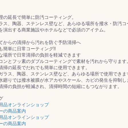
&前処理
理の延長で簡単に防汚コーティング。
ラス、陶器、ステンレス壁など、あらゆる場所を撥水・防汚コ
を演出する商業施設やホテルなどで必須のアイテム。
てからの清掃から汚れを防ぐ予防清掃へ
も簡単に日常コーティング!!
な場所で日常清掃の負担を軽減できます
コンとフッ素のダブルコーティングで素材を汚れから守ります
清掃の延長でだれでも簡単に使用できます。
ガラス、陶器、ステンレス壁など、あらゆる場所で使用できま
水廻りでは撥水被膜が水アカやスケール、カビの発生を抑制し
清掃の負担が軽減され、清掃時間の短縮にもつながります。
グ