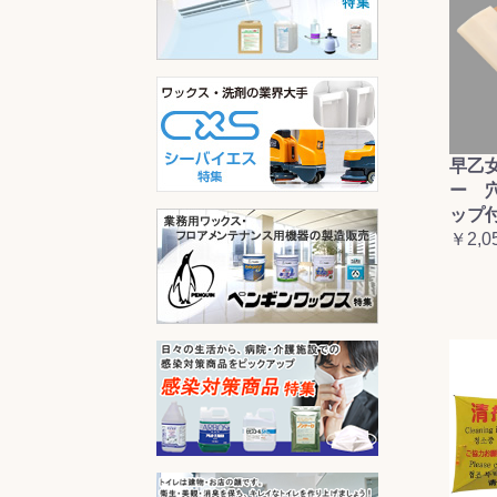
早乙
ー 
ップ
￥2,0