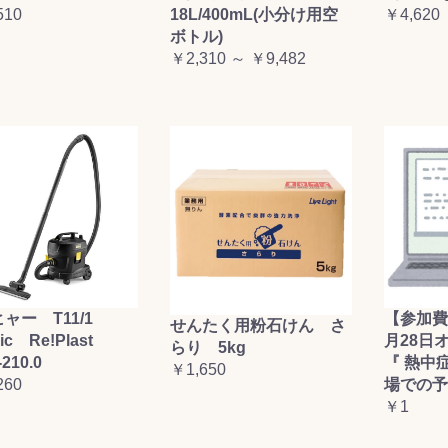
510
18L/400mL(小分け用空
￥4,620
ボトル)
￥2,310 ～ ￥9,482
ャー T11/1
【参加費
せんたく用粉石けん さ
sic Re!Plast
月28日
らり 5kg
-210.0
『 熱中
￥1,650
260
場での予
￥1