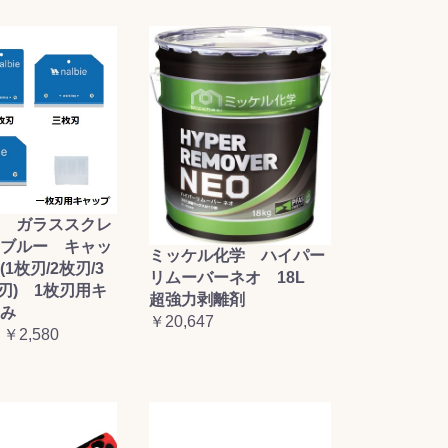
 ガラススクレ
ブルー キャッ
ミッケル化学 ハイパー
1枚刃/2枚刃/3
リムーバーネオ 18L
枚刃) 1枚刃用キ
超強力剥離剤
み
￥20,647
 ￥2,580