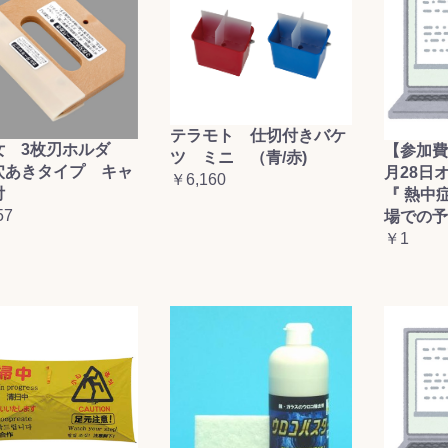
テラモト 仕切付きバケ
女 3枚刃ホルダ
【参加費
ツ ミニ （青/赤)
穴あきタイプ キャ
月28日
￥6,160
付
『 熱中
57
場での予
￥1