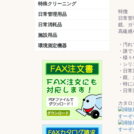
洗剤
道具
バスクリーナー
カビ取り剤
スポンジ
特殊クリーニング
特徴
石材
エアコン
外壁
その他
洗浄剤
リンス&中和剤
洗浄ツール
洗浄シート
洗浄
道具
日常管理用品
日常管
剤
クリーナー
洗濯用洗剤
油汚れ落とし
サビ取り剤
タバコ専用消臭
日常消耗品
鏡、ガ
高級感
トイレットペーパー
ペーパータオル
便座除菌クリーナー
ポリ袋
施設用品
・汚れ
マット・他
ベンチ
灰皿
傘立
くず入れ
環境測定機器
・誰で
残留塩素測定器
空気環境測定器
粉じん計
風速計
温湿度計
・様々
・シリ
・日常
・鏡、
・特に
・日常
カタロ