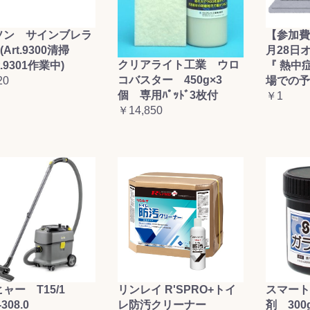
お買い物を続ける
カートへ進む
ソン サインブレラ
【参加費
(Art.9300清掃
月28日
クリアライト工業 ウロ
t.9301作業中)
『 熱中
コバスター 450g×3
20
場での予
個 専用ﾊﾟｯﾄﾞ3枚付
￥1
￥14,850
ャー T15/1
リンレイ R'SPRO+トイ
スマート
-308.0
レ防汚クリーナー
剤 300