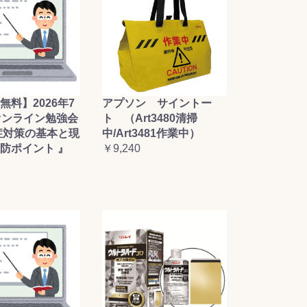
無料】2026年7
アプソン サイントー
オンライン勉強会
ト （Art3480清掃
症対策の基本と現
中/Art3481作業中）
防ポイント 』
￥9,240