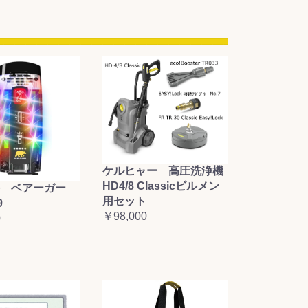
ケルヒャー 高圧洗浄機
HD4/8 Classicビルメン
 ベアーガー
用セット
9
￥98,000
0