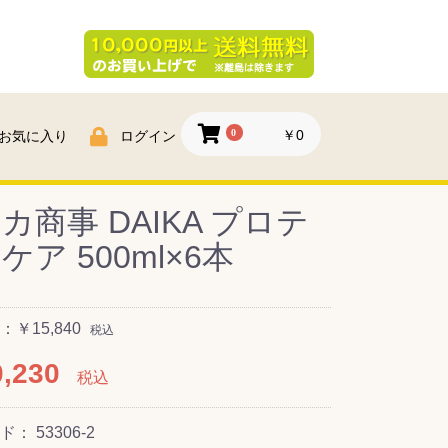
0
￥0
お気に入り
ログイン
カ商事 DAIKA プロテ
ケア 500ml×6本
￥15,840
税込
,230
税込
ード：
53306-2