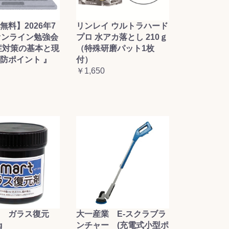
無料】2026年7
リンレイ ウルトラハード
オンライン勉強会
プロ 水アカ落とし 210ｇ
症対策の基本と現
（特殊研磨パット1枚
防ポイント 』
付）
￥1,650
大一産業 E-スクラブラ
 ガラス復元
ンチャー (充電式小型ポ
g