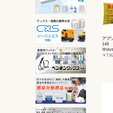
アプ
140 
中/Ar
￥7,9