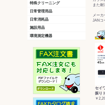
洗剤
道具
バスクリーナー
カビ取り剤
スポンジ
特殊クリーニング
また耐
石材
エアコン
外壁
その他
洗浄剤
リンス&中和剤
洗浄ツール
洗浄シート
洗浄
道具
日常管理用品
メーカー
剤
クリーナー
洗濯用洗剤
油汚れ落とし
サビ取り剤
タバコ専用消臭
日常消耗品
JANコー
トイレットペーパー
ペーパータオル
便座除菌クリーナー
ポリ袋
施設用品
マット・他
ベンチ
灰皿
傘立
くず入れ
環境測定機器
残留塩素測定器
空気環境測定器
粉じん計
風速計
温湿度計
セイ
振り
￥2,2