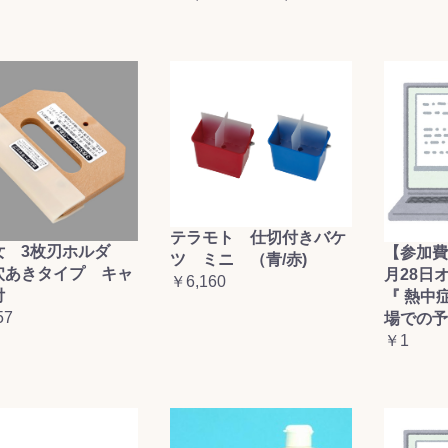
テラモト 仕切付きバケ
女 3枚刃ホルダ
【参加費
ツ ミニ （青/赤)
穴あきタイプ キャ
月28日
￥6,160
付
『 熱中
57
場での予
￥1