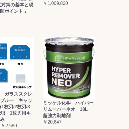
￥1,009,800
症対策の基本と現
防ポイント 』
 ガラススクレ
ブルー キャッ
ミッケル化学 ハイパー
1枚刃/2枚刃/3
リムーバーネオ 18L
枚刃) 1枚刃用キ
超強力剥離剤
み
￥20,647
 ￥2,580