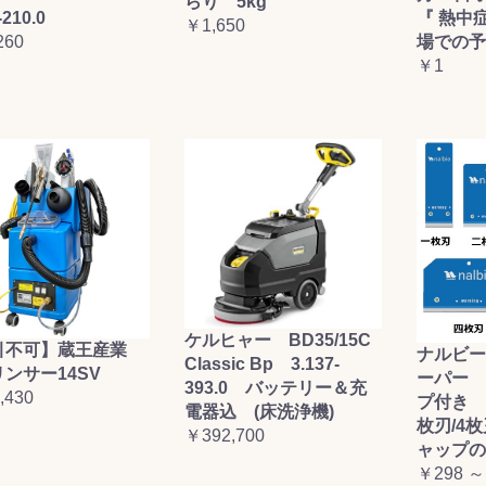
らり 5kg
-210.0
『 熱中
￥1,650
260
場での予
￥1
ケルヒャー BD35/15C
引不可】蔵王産業
ナルビー
Classic Bp 3.137-
ンサー14SV
ーパー 
393.0 バッテリー＆充
,430
プ付き (
電器込 (床洗浄機)
枚刃/4
￥392,700
ャップの
￥298 ～