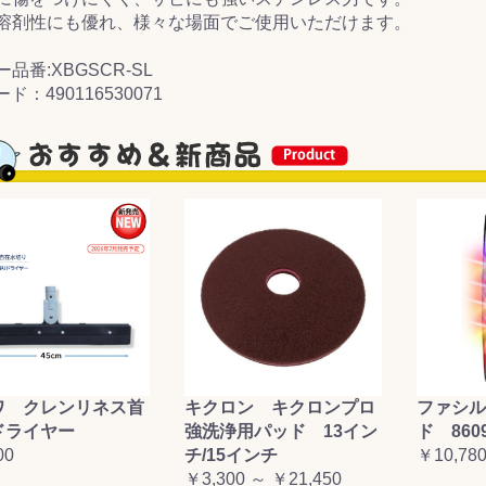
溶剤性にも優れ、様々な場面でご使用いただけます。
&前処理
品番:XBGSCR-SL
ド：490116530071
ワ クレンリネス首
キクロン キクロンプロ
ファシル
ドライヤー
強洗浄用パッド 13イン
ド 860
00
チ/15インチ
￥10,78
￥3,300 ～ ￥21,450