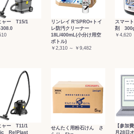
お買い物を続ける
カートへ進む
ャー T15/1
リンレイ R'SPRO+トイ
スマート
-308.0
レ防汚クリーナー
剤 300
510
18L/400mL(小分け用空
￥4,620
ボトル)
￥2,310 ～ ￥9,482
ャー T11/1
【参加費
せんたく用粉石けん さ
sic Re!Plast
月28日