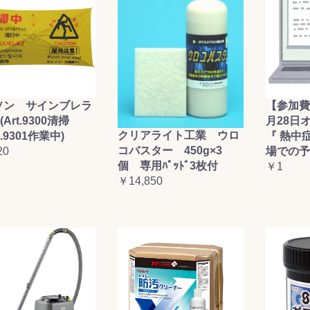
ソン サインブレラ
【参加費
(Art.9300清掃
月28日
クリアライト工業 ウロ
t.9301作業中)
『 熱中
コバスター 450g×3
20
場での予
個 専用ﾊﾟｯﾄﾞ3枚付
￥1
￥14,850