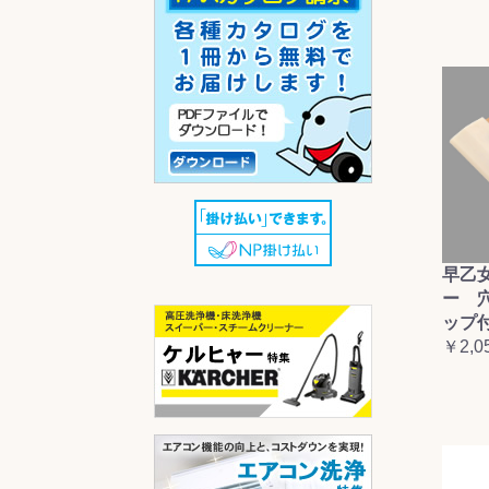
早乙
ー 
ップ
￥2,0