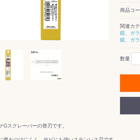
商品コ
関連カテ
鏡、ガラ
ス(一般製品)
ンテナンス用樹
樹脂製品
クス
製品
ラ フロアケアシ
用・テラゾー・
ックス
ーナー
クリーナー
クリーナー
クス
樹脂製品
製品
ンテナンス用樹
ー製品
商品
品
商品
鏡、ガラ
剤
ート用
ス
式モップ
イヤー
ッチメント
布
数量
式用)
キューム
イトバキューム
スタイプ
ード
ポリッシャー
ス
ァGスクレーパーの替刃です。
に傷をつけにくく、サビにも強いステンレス刃です。