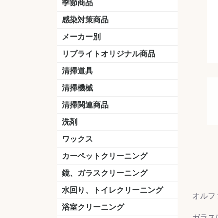
季節商品
感染対策商品
おう吐物
除菌洗剤
うがい薬
マスク
手洗い石鹸
手指消毒
手袋
メーカー別
クオリティ
ニイタカ
シーバイエス
リンレイ
ペンギンワックス
横浜油脂工業
ミッケル化学（旧：スイショウ
ユシロ化学
コニシ
つやげん
ダイカ商事
スリーエムジャパン
山崎産業
テラモト
セイワ
エトレー
ラバーメイド
ジャパックス
日本サニパック
ケルヒャー
マキタ
ショーワグローブ
花王
サラヤ
アルボース
コスケム
ミヤキ
紺商
信徳ポミー
樹脂ワック
下地剤
ドライメ
水性・半
油性ワッ
特殊用途
ニュート
天然石材
木床用ワ
床用クリ
剥離剤
植物油用
鉱物油用
その他
樹脂ワッ
水性・半
下地剤
特殊用途
ドライメ
クリーナ
ハクリ剤
石材床用
木床用商
日常管理
リブライトオリジナル商品
＆ユーホー）
脂仕上げ
ステム
コンクリ
脂ワック
LLオレンジクリーナー
LL油脂専用クリーナー
LLワックスモップ
LL-21
マーベラスiL
清掃道具
ほうき
ちりとり
モップ及び関連品
モップ
ハードフロア用ダストモップ
テラモト
その他
ワンタッチ
水切りドラ
その他アタ
関連商品
ワックス塗
清掃機械
(ワンタッチ
掃除機
高圧洗浄機
吸水機
カーペット用マシン
送風機
ポリッシャー
ポリッシャー・自動床洗浄機用
掃除機用紙パック
その他
ドライバ
アップラ
コードレ
階段用
スタンダ
高速回転
ハンディ
関連商品
清掃関連商品
パッド
ダストカート
台車
移動式バレット
脚立
モップハンガー
サインボード
光沢計
カーペット汚染度計
洗剤
床用表面洗浄剤
ハクリ剤
厨房用
工場用
石材用
サビ用
木材用
タイル用
外壁用
壁面用
手あか用
病院用
除菌用
ワックス
樹脂ワックス
半樹脂ワックス
フローリング用
病院用ワックス
中性ワックス
石材用
木床用
その他
シーバイエス
リンレイ
ペンギンワック
コニシ
スイショウ
ユシロ
信徳ポミー
その他
カーペットクリーニング
洗剤
ブラシ
パット
その他
ガム除去剤
シミ抜き剤
鏡、ガラスクリーニング
ガラスワイパー
シャンパー(ウオッシャー)
ガラススクイジー
ケレン
ツールホルダー
洗剤
天井・高所作業
うろこ取り
水回り、トイレクリーニング
オルフ
洗剤
尿石除去剤
水アカ除去剤
排水管つまり除去剤
消臭・防臭剤
道具
ブラシ
ラバーカップ
水アカ除去
浴室クリーニング
ガラス