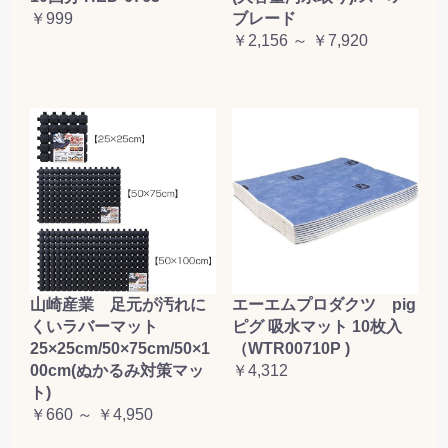
￥999
ブレード
￥2,156 ～ ￥7,920
山崎産業 足元が汚れに
エーエムプロダクツ pig
くいラバーマット
ピグ 吸水マット 10枚入
25×25cm/50×75cm/50×1
（WTR00710P )
00cm(ぬかるみ対策マッ
￥4,312
ト)
￥660 ～ ￥4,950