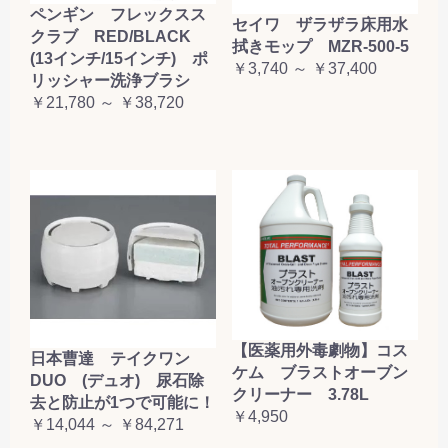
ペンギン フレックスス
セイワ ザラザラ床用水
クラブ RED/BLACK
拭きモップ MZR-500-5
(13インチ/15インチ) ポ
￥3,740 ～ ￥37,400
リッシャー洗浄ブラシ
￥21,780 ～ ￥38,720
【医薬用外毒劇物】コス
日本曹達 テイクワン
ケム ブラストオーブン
DUO (デュオ) 尿石除
クリーナー 3.78L
去と防止が1つで可能に！
￥4,950
￥14,044 ～ ￥84,271