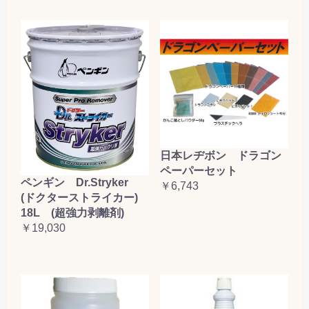
日本レヂボン ドラゴン
ペーパーセット
ペンギン Dr.Stryker
￥6,743
(ドクターストライカー)
18L (超強力剥離剤)
￥19,030