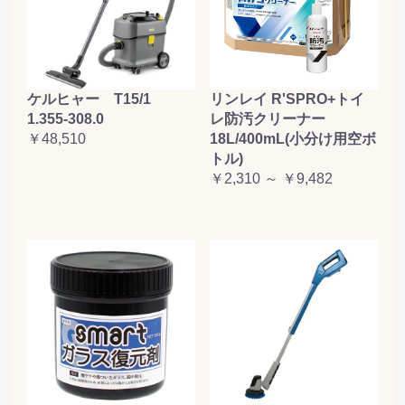
ケルヒャー T15/1
リンレイ R'SPRO+トイ
1.355-308.0
レ防汚クリーナー
￥48,510
18L/400mL(小分け用空ボ
トル)
￥2,310 ～ ￥9,482