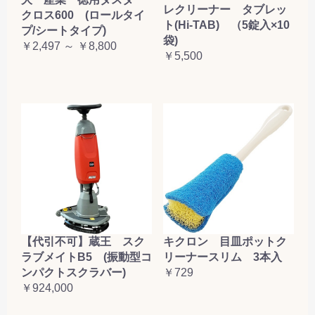
レクリーナー タブレッ
クロス600 (ロールタイ
ト(Hi-TAB) （5錠入×10
プ/シートタイプ)
袋)
￥2,497 ～ ￥8,800
￥5,500
【代引不可】蔵王 スク
キクロン 目皿ポットク
ラブメイトB5 (振動型コ
リーナースリム 3本入
ンパクトスクラバー)
￥729
￥924,000