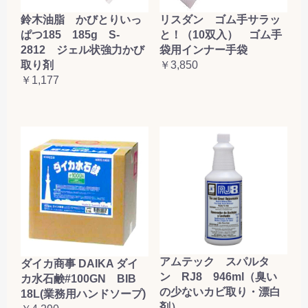
鈴木油脂 かびとりいっ
リスダン ゴム手サラッ
ぱつ185 185g S-
と！（10双入） ゴム手
2812 ジェル状強力かび
袋用インナー手袋
取り剤
￥3,850
￥1,177
アムテック スパルタ
ダイカ商事 DAIKA ダイ
ン RJ8 946ml（臭い
カ水石鹸#100GN BIB
の少ないカビ取り・漂白
18L(業務用ハンドソープ)
剤）