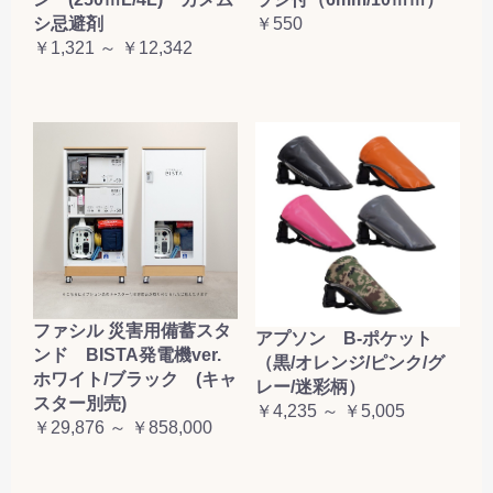
お買い物を続ける
カートへ進む
シ忌避剤
￥550
￥1,321 ～ ￥12,342
ファシル 災害用備蓄スタ
アプソン B-ポケット
ンド BISTA発電機ver.
（黒/オレンジ/ピンク/グ
ホワイト/ブラック (キャ
レー/迷彩柄）
スター別売)
￥4,235 ～ ￥5,005
￥29,876 ～ ￥858,000