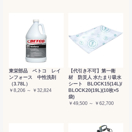
東栄部品 ベトコ レイ
【代引き不可】第一衛
ンフォース 中性洗剤
材 防災人 水たまり吸水
（3.78L）
シート BLOCK15(14L)/
￥8,206 ～ ￥32,824
BLOCK20(19L)(10枚×5
袋)
￥49,500 ～ ￥62,700