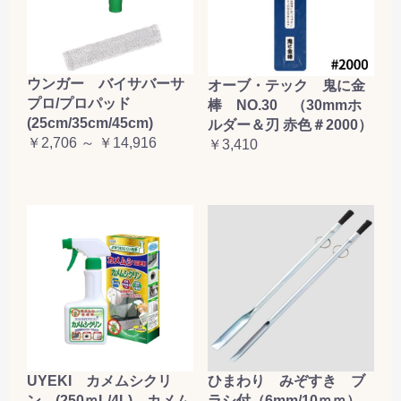
ウンガー バイサバーサ
オーブ・テック 鬼に金
プロ/プロパッド
棒 NO.30 （30mmホ
(25cm/35cm/45cm)
ルダー＆刃 赤色＃2000）
￥2,706 ～ ￥14,916
￥3,410
UYEKI カメムシクリ
ひまわり みぞすき ブ
ン (250ｍL/4L) カメム
ラシ付（6mm/10ｍｍ）