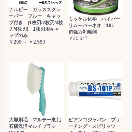
ナルビー ガラススクレ
ーパー ブルー キャッ
ミッケル化学 ハイパー
プ付き (1枚刃/2枚刃/3枚
リムーバーネオ 18L
刃/4枚刃) 1枚刃用キャ
超強力剥離剤
ップのみ
￥20,647
￥298 ～ ￥2,580
大塚刷毛 マルテー東北
ビアンコジャパン ブリ
石橋洗浄マルチブラシ
ーチング・スピリッツ・