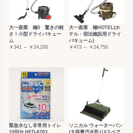
大一産業 極5 驚きの軽
大一産業 極HOTEL(ホ
さ！小型ドライバキュー
テル・宿泊施設用ドライ
ム
バキューム)
￥341 ～ ￥24,200
￥473 ～ ￥24,750
緊急水なし非常用トイレ
ソニカル ウォーターパン
10回分 HED-6763
(大容量汚水取り)/スペア