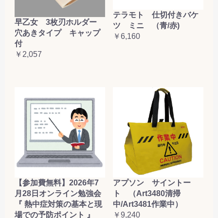
テラモト 仕切付きバケ
早乙女 3枚刃ホルダー
ツ ミニ （青/赤)
穴あきタイプ キャップ
￥6,160
付
￥2,057
【参加費無料】2026年7
アプソン サイントー
月28日オンライン勉強会
ト （Art3480清掃
『 熱中症対策の基本と現
中/Art3481作業中）
場での予防ポイント 』
￥9,240