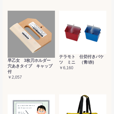
テラモト 仕切付きバケ
早乙女 3枚刃ホルダー
ツ ミニ （青/赤)
穴あきタイプ キャップ
￥6,160
付
￥2,057