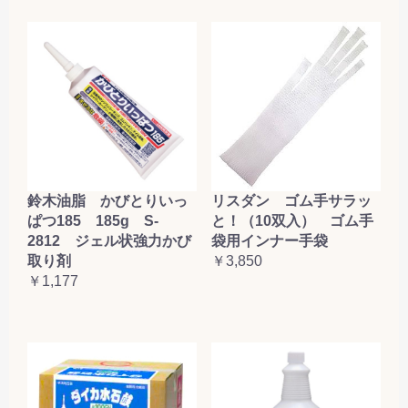
鈴木油脂 かびとりいっ
リスダン ゴム手サラッ
ぱつ185 185g S-
と！（10双入） ゴム手
2812 ジェル状強力かび
袋用インナー手袋
取り剤
￥3,850
￥1,177