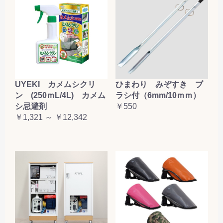
UYEKI カメムシクリ
ひまわり みぞすき ブ
ン (250ｍL/4L) カメム
ラシ付（6mm/10ｍｍ）
シ忌避剤
￥550
￥1,321 ～ ￥12,342