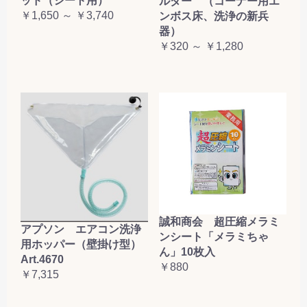
ッド（シート用）
ルダー （コーナー用エ
￥1,650 ～ ￥3,740
ンボス床、洗浄の新兵
器）
￥320 ～ ￥1,280
誠和商会 超圧縮メラミ
アプソン エアコン洗浄
ンシート「メラミちゃ
用ホッパー（壁掛け型）
ん」10枚入
Art.4670
￥880
￥7,315