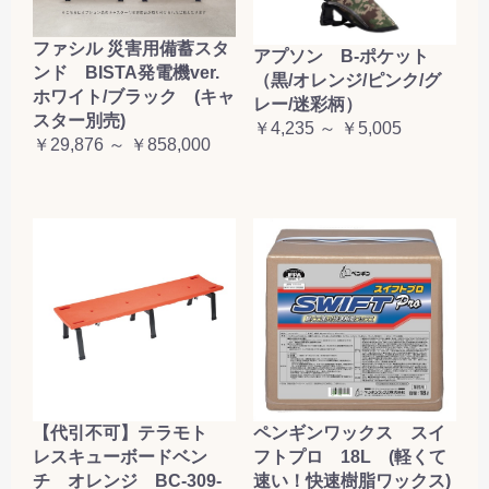
ファシル 災害用備蓄スタ
アプソン B-ポケット
ンド BISTA発電機ver.
（黒/オレンジ/ピンク/グ
ホワイト/ブラック (キャ
レー/迷彩柄）
スター別売)
￥4,235 ～ ￥5,005
￥29,876 ～ ￥858,000
【代引不可】テラモト
ペンギンワックス スイ
レスキューボードベン
フトプロ 18L (軽くて
チ オレンジ BC-309-
速い！快速樹脂ワックス)