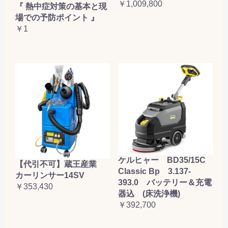
￥1,009,800
『 熱中症対策の基本と現
場での予防ポイント 』
￥1
ケルヒャー BD35/15C
【代引不可】蔵王産業
Classic Bp 3.137-
カーリンサー14SV
393.0 バッテリー＆充電
￥353,430
器込 (床洗浄機)
￥392,700