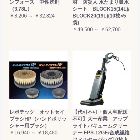
ンフォース 中性洗剤
材 防災人 水たまり吸水
（3.78L）
シート BLOCK15(14L)/
￥8,206 ～ ￥32,824
BLOCK20(19L)(10枚×5
袋)
￥49,500 ～ ￥62,700
レボテック オットセイ
【代引不可・個人宅配送
ブラシHP（ハンドポリッ
不可】大一産業 アップ
シャー用ブラシ）
ライトバキュームクリー
￥16,940 ～ ￥18,480
ナー FPS-12GE/合成繊維
フィルターバッグ10枚入