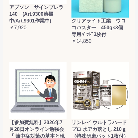
アプソン サインブレラ
140 (Art.9300清掃
クリアライト工業 ウロ
中/Art.9301作業中)
コバスター 450g×3個
￥7,920
専用ﾊﾟｯﾄﾞ3枚付
￥14,850
【参加費無料】2026年7
リンレイ ウルトラハード
月28日オンライン勉強会
プロ 水アカ落とし 210ｇ
『 熱中症対策の基本と現
（特殊研磨パット1枚付）