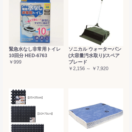
緊急水なし非常用トイレ
ソニカル ウォーターパン
10回分 HED-6763
(大容量汚水取り)/スペア
￥999
ブレード
￥2,156 ～ ￥7,920