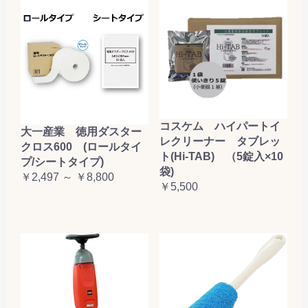
コスケム ハイパートイ
大一産業 徳用ダスター
レクリーナー タブレッ
クロス600 (ロールタイ
ト(Hi-TAB) （5錠入×10
プ/シートタイプ)
袋)
￥2,497 ～ ￥8,800
￥5,500