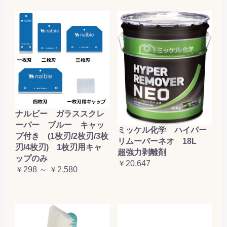
ナルビー ガラススクレ
ーパー ブルー キャッ
ミッケル化学 ハイパー
プ付き (1枚刃/2枚刃/3枚
リムーバーネオ 18L
刃/4枚刃) 1枚刃用キャ
超強力剥離剤
ップのみ
￥20,647
￥298 ～ ￥2,580