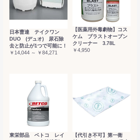
【医薬用外毒劇物】コス
日本曹達 テイクワン
ケム ブラストオーブン
DUO (デュオ) 尿石除
クリーナー 3.78L
去と防止が1つで可能に！
￥4,950
￥14,044 ～ ￥84,271
東栄部品 ベトコ レイ
【代引き不可】第一衛