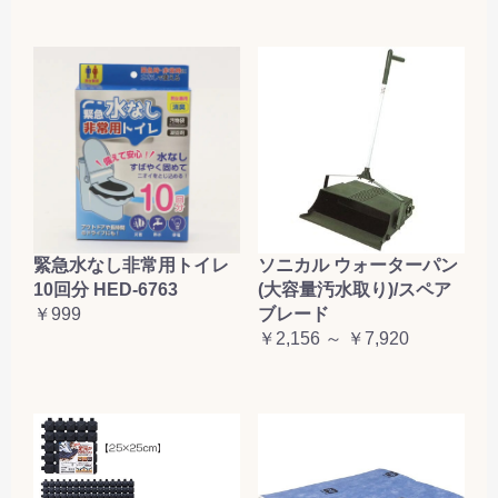
緊急水なし非常用トイレ
ソニカル ウォーターパン
10回分 HED-6763
(大容量汚水取り)/スペア
￥999
ブレード
￥2,156 ～ ￥7,920