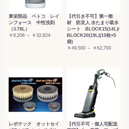
東栄部品 ベトコ レイ
【代引き不可】第一衛
ンフォース 中性洗剤
材 防災人 水たまり吸水
（3.78L）
シート BLOCK15(14L)/
￥8,206 ～ ￥32,824
BLOCK20(19L)(10枚×5
袋)
￥49,500 ～ ￥62,700
レボテック オットセイ
【代引不可・個人宅配送