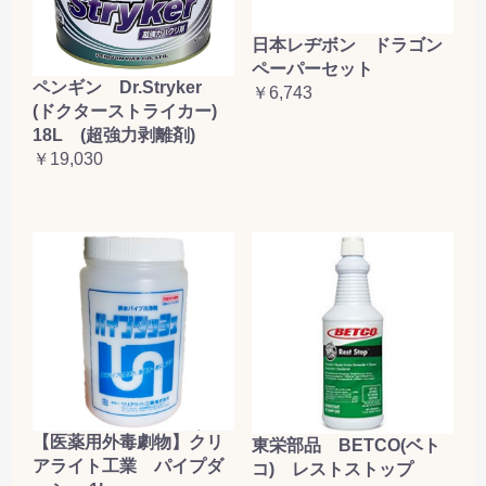
日本レヂボン ドラゴン
ペーパーセット
ペンギン Dr.Stryker
￥6,743
(ドクターストライカー)
18L (超強力剥離剤)
￥19,030
【医薬用外毒劇物】クリ
東栄部品 BETCO(ベト
アライト工業 パイプダ
コ) レストストップ