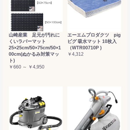
山崎産業 足元が汚れに
エーエムプロダクツ pig
くいラバーマット
ピグ 吸水マット 10枚入
25×25cm/50×75cm/50×1
（WTR00710P )
00cm(ぬかるみ対策マッ
￥4,312
ト)
￥660 ～ ￥4,950