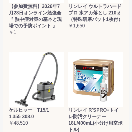
【参加費無料】2026年7
リンレイ ウルトラハード
月28日オンライン勉強会
プロ 水アカ落とし 210ｇ
『 熱中症対策の基本と現
（特殊研磨パット1枚付）
場での予防ポイント 』
￥1,650
￥1
ケルヒャー T15/1
リンレイ R'SPRO+トイ
1.355-308.0
レ防汚クリーナー
￥48,510
18L/400mL(小分け用空ボ
トル)