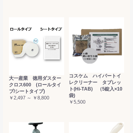
コスケム ハイパートイ
大一産業 徳用ダスター
レクリーナー タブレッ
クロス600 (ロールタイ
ト(Hi-TAB) （5錠入×10
プ/シートタイプ)
袋)
￥2,497 ～ ￥8,800
￥5,500