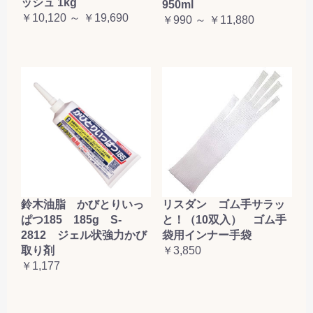
ッシュ 1kg
950ml
￥10,120 ～ ￥19,690
￥990 ～ ￥11,880
鈴木油脂 かびとりいっ
リスダン ゴム手サラッ
ぱつ185 185g S-
と！（10双入） ゴム手
2812 ジェル状強力かび
袋用インナー手袋
取り剤
￥3,850
￥1,177