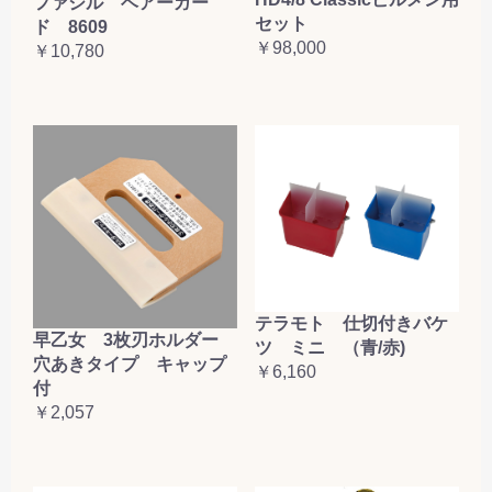
ファシル ベアーガー
セット
ド 8609
￥98,000
￥10,780
テラモト 仕切付きバケ
早乙女 3枚刃ホルダー
ツ ミニ （青/赤)
穴あきタイプ キャップ
￥6,160
付
￥2,057