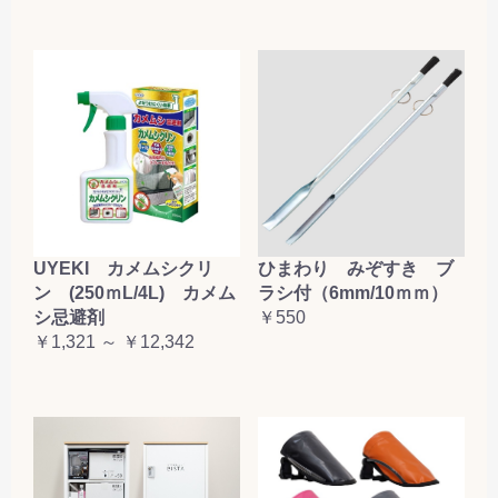
お買い物を続ける
カートへ進む
UYEKI カメムシクリ
ひまわり みぞすき ブ
ン (250ｍL/4L) カメム
ラシ付（6mm/10ｍｍ）
シ忌避剤
￥550
￥1,321 ～ ￥12,342