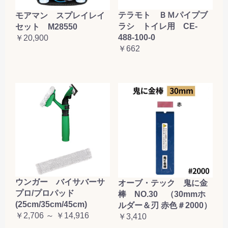
テラモト ＢＭパイプブ
モアマン スプレイレイ
ラシ トイレ用 CE-
セット M28550
488-100-0
￥20,900
￥662
ウンガー バイサバーサ
オーブ・テック 鬼に金
プロ/プロパッド
棒 NO.30 （30mmホ
(25cm/35cm/45cm)
ルダー＆刃 赤色＃2000）
￥2,706 ～ ￥14,916
￥3,410