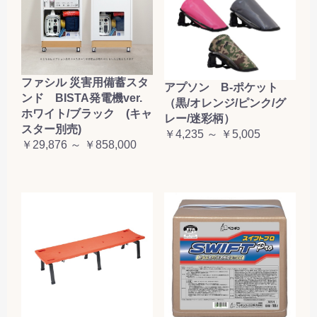
ファシル 災害用備蓄スタ
アプソン B-ポケット
ンド BISTA発電機ver.
（黒/オレンジ/ピンク/グ
ホワイト/ブラック (キャ
レー/迷彩柄）
スター別売)
￥4,235 ～ ￥5,005
￥29,876 ～ ￥858,000