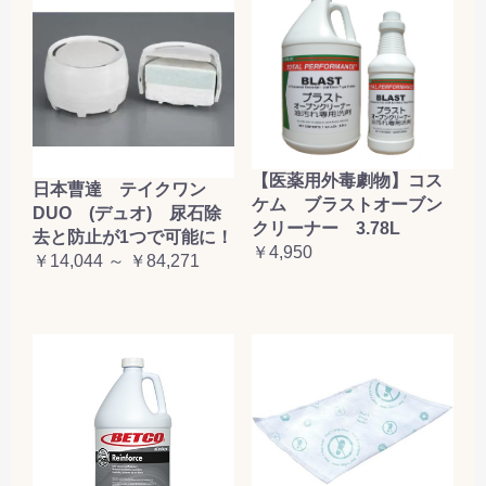
【医薬用外毒劇物】コス
日本曹達 テイクワン
ケム ブラストオーブン
DUO (デュオ) 尿石除
クリーナー 3.78L
去と防止が1つで可能に！
￥4,950
￥14,044 ～ ￥84,271