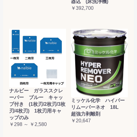
器込 (床洗浄機)
￥392,700
ナルビー ガラススクレ
ーパー ブルー キャッ
ミッケル化学 ハイパー
プ付き (1枚刃/2枚刃/3枚
リムーバーネオ 18L
刃/4枚刃) 1枚刃用キャ
超強力剥離剤
ップのみ
￥20,647
￥298 ～ ￥2,580