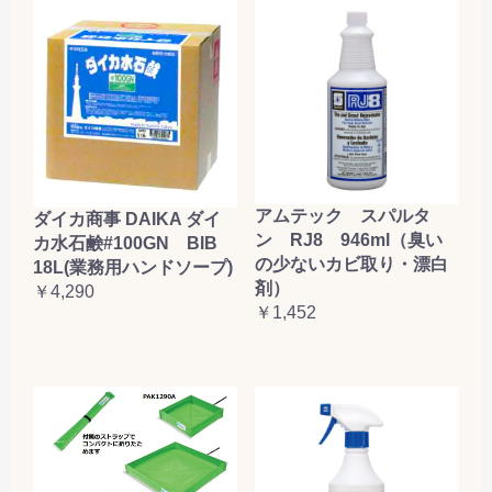
アムテック スパルタ
ダイカ商事 DAIKA ダイ
ン RJ8 946ml（臭い
カ水石鹸#100GN BIB
の少ないカビ取り・漂白
18L(業務用ハンドソープ)
剤）
￥4,290
￥1,452