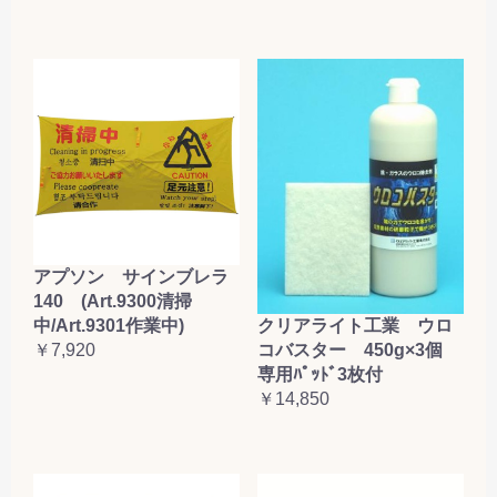
アプソン サインブレラ
140 (Art.9300清掃
クリアライト工業 ウロ
中/Art.9301作業中)
コバスター 450g×3個
￥7,920
専用ﾊﾟｯﾄﾞ3枚付
￥14,850