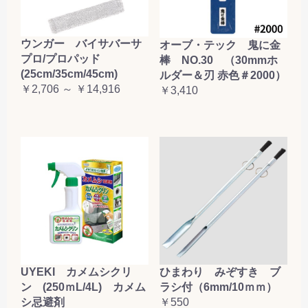
お買い物を続ける
カートへ進む
ウンガー バイサバーサ
オーブ・テック 鬼に金
プロ/プロパッド
棒 NO.30 （30mmホ
(25cm/35cm/45cm)
ルダー＆刃 赤色＃2000）
￥2,706 ～ ￥14,916
￥3,410
UYEKI カメムシクリ
ひまわり みぞすき ブ
ン (250ｍL/4L) カメム
ラシ付（6mm/10ｍｍ）
シ忌避剤
￥550