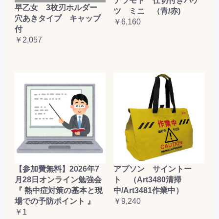
テラモト 仕切付きバケ
早乙女 3枚刃ホルダー
ツ ミニ （青/赤)
穴あきタイプ キャップ
￥6,160
付
￥2,057
【参加費無料】2026年7
アプソン サイントー
月28日オンライン勉強会
ト （Art3480清掃
『 熱中症対策の基本と現
中/Art3481作業中）
場での予防ポイント 』
￥9,240
￥1