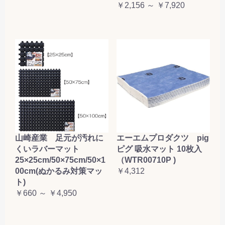
￥2,156 ～ ￥7,920
山崎産業 足元が汚れに
エーエムプロダクツ pig
くいラバーマット
ピグ 吸水マット 10枚入
25×25cm/50×75cm/50×1
（WTR00710P )
00cm(ぬかるみ対策マッ
￥4,312
ト)
￥660 ～ ￥4,950