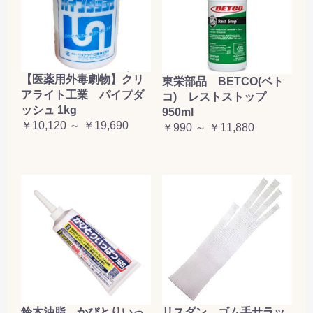
【医薬用外毒劇物】クリ
東栄部品 BETCO(ベト
アライト工業 パイプダ
コ) レストストップ
ッシュ 1kg
950ml
￥10,120 ～ ￥19,690
￥990 ～ ￥11,880
鈴木油脂 かびとりいっ
リスダン ゴム手サラッ