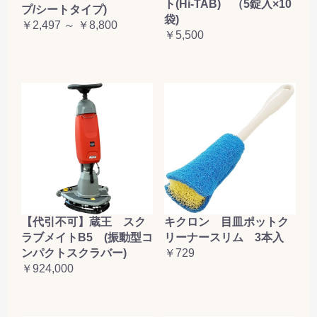
ト(Hi-TAB) （5錠入×10
プ/シートタイプ)
袋)
￥2,497 ～ ￥8,800
￥5,500
【代引不可】蔵王 スク
キクロン 目皿ポットク
ラブメイトB5 (振動型コ
リーナースリム 3本入
ンパクトスクラバー)
￥729
￥924,000