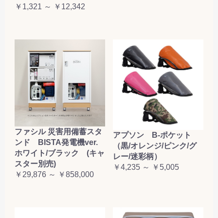
￥1,321 ～ ￥12,342
ファシル 災害用備蓄スタ
アプソン B-ポケット
ンド BISTA発電機ver.
（黒/オレンジ/ピンク/グ
ホワイト/ブラック (キャ
レー/迷彩柄）
スター別売)
￥4,235 ～ ￥5,005
￥29,876 ～ ￥858,000