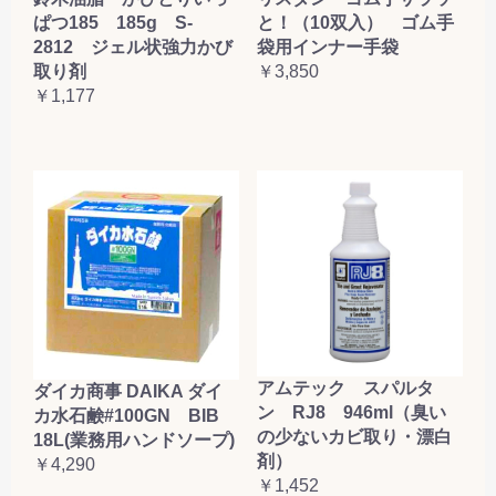
ぱつ185 185g S-
と！（10双入） ゴム手
2812 ジェル状強力かび
袋用インナー手袋
取り剤
￥3,850
￥1,177
アムテック スパルタ
ダイカ商事 DAIKA ダイ
ン RJ8 946ml（臭い
カ水石鹸#100GN BIB
の少ないカビ取り・漂白
18L(業務用ハンドソープ)
剤）
￥4,290
￥1,452