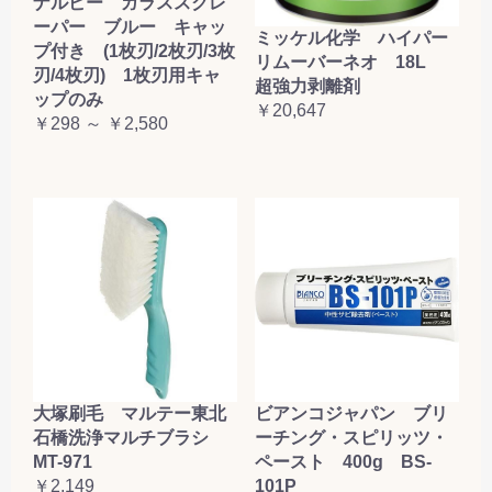
ナルビー ガラススクレ
ーパー ブルー キャッ
ミッケル化学 ハイパー
プ付き (1枚刃/2枚刃/3枚
リムーバーネオ 18L
刃/4枚刃) 1枚刃用キャ
超強力剥離剤
ップのみ
￥20,647
￥298 ～ ￥2,580
大塚刷毛 マルテー東北
ビアンコジャパン ブリ
石橋洗浄マルチブラシ
ーチング・スピリッツ・
MT-971
ペースト 400g BS-
￥2,149
101P