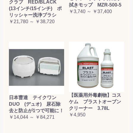
クラブ RED/BLACK
拭きモップ MZR-500-5
(13インチ/15インチ) ポ
￥3,740 ～ ￥37,400
リッシャー洗浄ブラシ
￥21,780 ～ ￥38,720
【医薬用外毒劇物】コス
日本曹達 テイクワン
ケム ブラストオーブン
DUO (デュオ) 尿石除
クリーナー 3.78L
去と防止が1つで可能に！
￥4,950
￥14,044 ～ ￥84,271