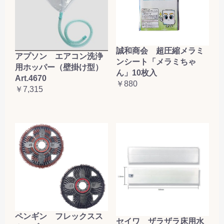
誠和商会 超圧縮メラミ
アプソン エアコン洗浄
ンシート「メラミちゃ
用ホッパー（壁掛け型）
ん」10枚入
Art.4670
￥880
￥7,315
ペンギン フレックスス
セイワ ザラザラ床用水