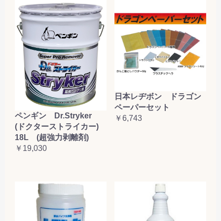
日本レヂボン ドラゴン
ペーパーセット
ペンギン Dr.Stryker
￥6,743
(ドクターストライカー)
18L (超強力剥離剤)
￥19,030