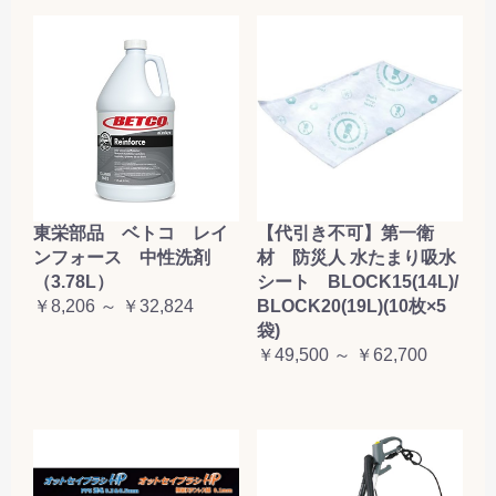
東栄部品 ベトコ レイ
【代引き不可】第一衛
ンフォース 中性洗剤
材 防災人 水たまり吸水
（3.78L）
シート BLOCK15(14L)/
￥8,206 ～ ￥32,824
BLOCK20(19L)(10枚×5
袋)
￥49,500 ～ ￥62,700