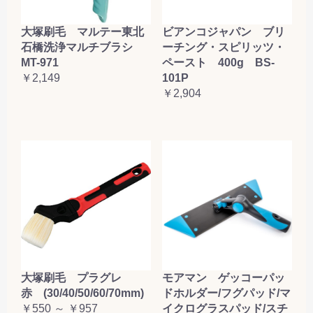
大塚刷毛 マルテー東北
ビアンコジャパン ブリ
石橋洗浄マルチブラシ
ーチング・スピリッツ・
MT-971
ペースト 400g BS-
￥2,149
101P
￥2,904
大塚刷毛 プラグレ
モアマン ゲッコーパッ
赤 (30/40/50/60/70mm)
ドホルダー/フグパッド/マ
￥550 ～ ￥957
イクログラスパッド/スチ