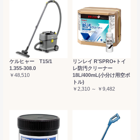
ケルヒャー T15/1
リンレイ R'SPRO+トイ
1.355-308.0
レ防汚クリーナー
￥48,510
18L/400mL(小分け用空ボ
トル)
￥2,310 ～ ￥9,482