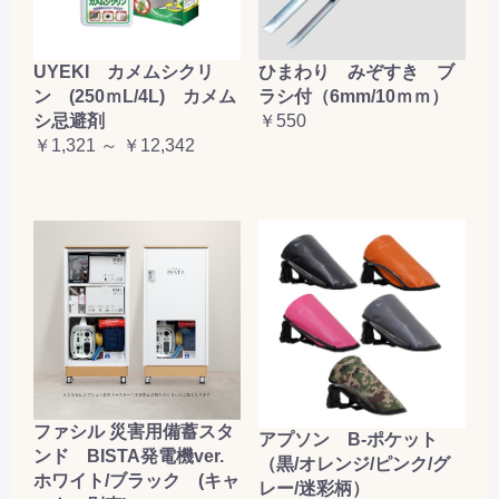
UYEKI カメムシクリ
ひまわり みぞすき ブ
ン (250ｍL/4L) カメム
ラシ付（6mm/10ｍｍ）
シ忌避剤
￥550
￥1,321 ～ ￥12,342
ファシル 災害用備蓄スタ
アプソン B-ポケット
ンド BISTA発電機ver.
（黒/オレンジ/ピンク/グ
ホワイト/ブラック (キャ
レー/迷彩柄）