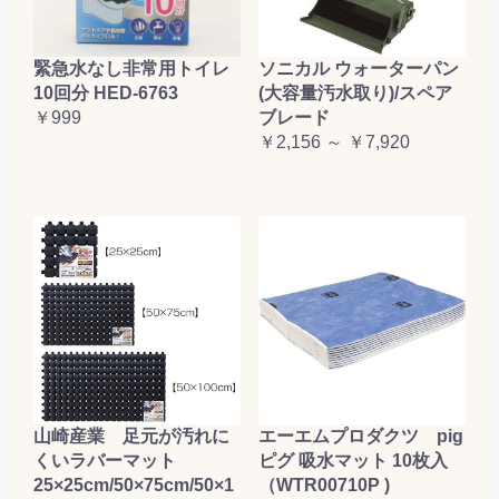
緊急水なし非常用トイレ
ソニカル ウォーターパン
10回分 HED-6763
(大容量汚水取り)/スペア
￥999
ブレード
￥2,156 ～ ￥7,920
山崎産業 足元が汚れに
エーエムプロダクツ pig
くいラバーマット
ピグ 吸水マット 10枚入
25×25cm/50×75cm/50×1
（WTR00710P )