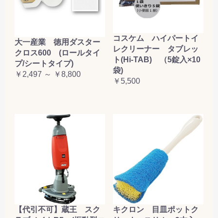
コスケム ハイパートイ
大一産業 徳用ダスター
レクリーナー タブレッ
クロス600 (ロールタイ
ト(Hi-TAB) （5錠入×10
プ/シートタイプ)
袋)
￥2,497 ～ ￥8,800
￥5,500
【代引不可】蔵王 スク
キクロン 目皿ポットク