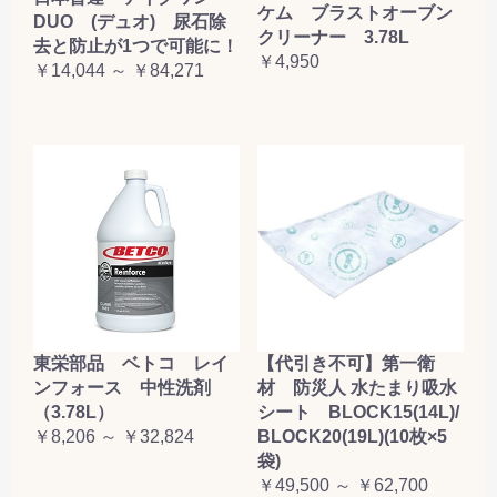
ケム ブラストオーブン
DUO (デュオ) 尿石除
クリーナー 3.78L
去と防止が1つで可能に！
￥4,950
￥14,044 ～ ￥84,271
東栄部品 ベトコ レイ
【代引き不可】第一衛
ンフォース 中性洗剤
材 防災人 水たまり吸水
（3.78L）
シート BLOCK15(14L)/
￥8,206 ～ ￥32,824
BLOCK20(19L)(10枚×5
袋)
￥49,500 ～ ￥62,700