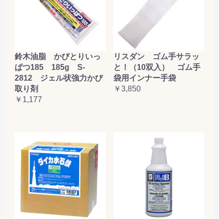
鈴木油脂 かびとりいっ
リスダン ゴム手サラッ
ぱつ185 185g S-
と！（10双入） ゴム手
2812 ジェル状強力かび
袋用インナー手袋
取り剤
￥3,850
￥1,177