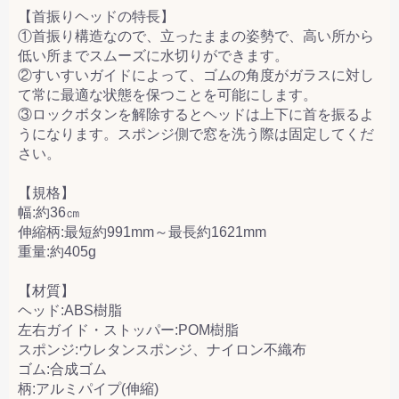
【首振りヘッドの特長】
①首振り構造なので、立ったままの姿勢で、高い所から
低い所までスムーズに水切りができます。
②すいすいガイドによって、ゴムの角度がガラスに対し
て常に最適な状態を保つことを可能にします。
③ロックボタンを解除するとヘッドは上下に首を振るよ
うになります。スポンジ側で窓を洗う際は固定してくだ
さい。
【規格】
幅:約36㎝
伸縮柄:最短約991mm～最長約1621mm
重量:約405g
【材質】
ヘッド:ABS樹脂
左右ガイド・ストッパー:POM樹脂
スポンジ:ウレタンスポンジ、ナイロン不織布
ゴム:合成ゴム
柄:アルミパイプ(伸縮)