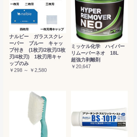
ナルビー ガラススクレ
ーパー ブルー キャッ
ミッケル化学 ハイパー
プ付き (1枚刃/2枚刃/3枚
リムーバーネオ 18L
刃/4枚刃) 1枚刃用キャ
超強力剥離剤
ップのみ
￥20,647
￥298 ～ ￥2,580