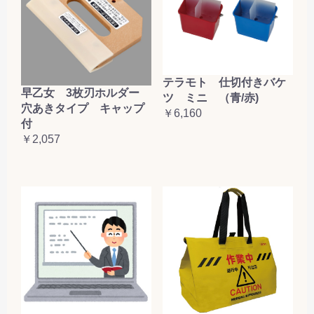
テラモト 仕切付きバケ
早乙女 3枚刃ホルダー
ツ ミニ （青/赤)
穴あきタイプ キャップ
￥6,160
付
￥2,057