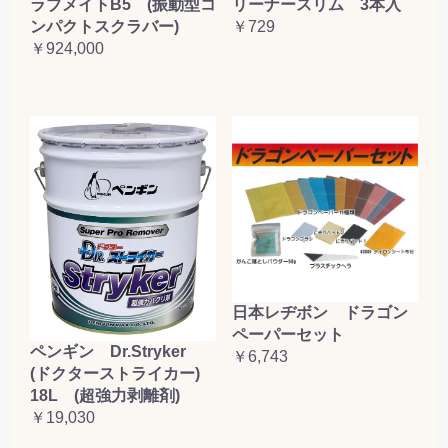
ラブメイトB5 (振動型コ
リーナースリム 3本入
ンパクトスクラバー)
￥729
￥924,000
日本レヂボン ドラゴン
ペーパーセット
ペンギン Dr.Stryker
￥6,743
(ドクターストライカー)
18L (超強力剥離剤)
￥19,030