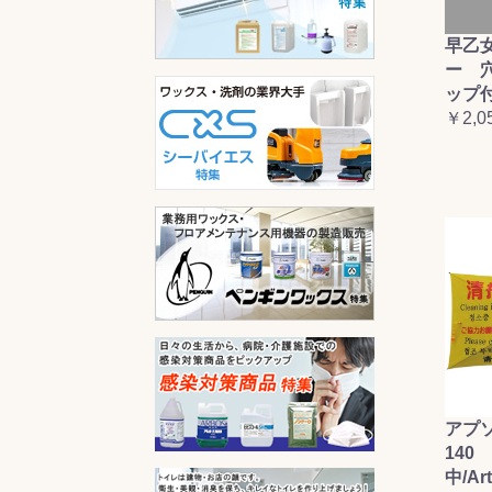
早乙
ー 
ップ
￥2,0
アプ
140 
中/Ar