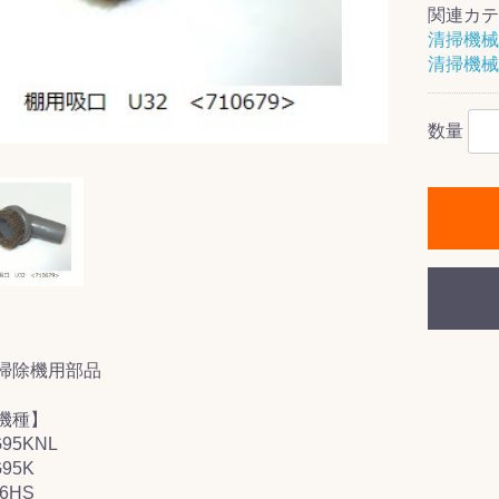
関連カテ
清掃機械
清掃機械
ス(一般製品)
ンテナンス用樹
樹脂製品
クス
製品
ラ フロアケアシ
用・テラゾー・
ックス
ーナー
クリーナー
クリーナー
クス
樹脂製品
製品
ンテナンス用樹
ー製品
商品
品
商品
数量
剤
ート用
ス
式モップ
イヤー
ッチメント
布
式用)
キューム
イトバキューム
スタイプ
ード
ポリッシャー
ス
掃除機用部品
機種】
95KNL
95K
6HS