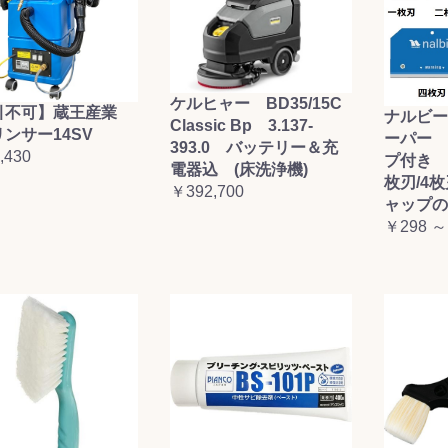
ケルヒャー BD35/15C
引不可】蔵王産業
ナルビー
Classic Bp 3.137-
ンサー14SV
ーパー 
393.0 バッテリー＆充
,430
プ付き (
電器込 (床洗浄機)
枚刃/4
￥392,700
ャップの
￥298 ～