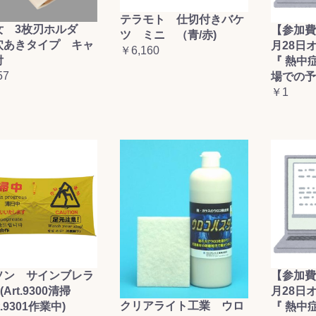
テラモト 仕切付きバケ
女 3枚刃ホルダ
【参加費
ツ ミニ （青/赤)
穴あきタイプ キャ
月28日
￥6,160
付
『 熱中
57
場での予
￥1
ソン サインブレラ
【参加費
(Art.9300清掃
月28日
クリアライト工業 ウロ
t.9301作業中)
『 熱中