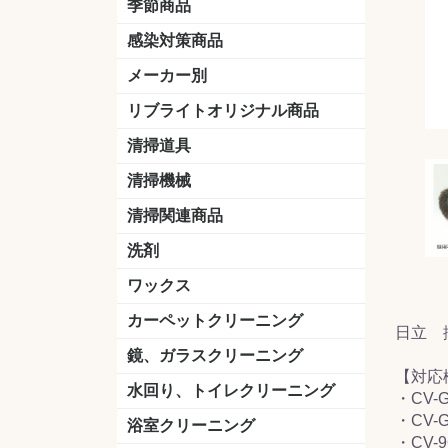
季節商品
感染対策商品
おう吐物
除菌洗剤
うがい薬
マスク
手洗い石鹸
手指消毒
手袋
メーカー別
クオリティ
ニイタカ
シーバイエス
リンレイ
ペンギンワックス
横浜油脂工業
ミッケル化学（旧：スイショウ
ユシロ化学
コニシ
つやげん
ダイカ商事
スリーエムジャパン
山崎産業
テラモト
セイワ
エトレー
ラバーメイド
ジャパックス
日本サニパック
ケルヒャー
マキタ
ショーワグローブ
花王
サラヤ
アルボース
コスケム
ミヤキ
紺商
信徳ポミー
樹脂ワック
下地剤
ドライメ
水性・半
油性ワッ
特殊用途
ニュート
天然石材
木床用ワ
床用クリ
剥離剤
植物油用
鉱物油用
その他
樹脂ワッ
水性・半
下地剤
特殊用途
ドライメ
クリーナ
ハクリ剤
石材床用
木床用商
日常管理
リブライトオリジナル商品
＆ユーホー）
脂仕上げ
ステム
コンクリ
脂ワック
LLオレンジクリーナー
LL油脂専用クリーナー
LLワックスモップ
LL-21
マーベラスiL
清掃道具
ほうき
ちりとり
モップ及び関連品
モップ
ハードフロア用ダストモップ
テラモト
その他
ワンタッチ
水切りドラ
その他アタ
関連商品
ワックス塗
清掃機械
(ワンタッチ
掃除機
高圧洗浄機
吸水機
カーペット用マシン
送風機
ポリッシャー
ポリッシャー・自動床洗浄機用
掃除機用紙パック
その他
ドライバ
アップラ
コードレ
階段用
スタンダ
高速回転
ハンディ
関連商品
清掃関連商品
パッド
ダストカート
台車
移動式バレット
脚立
モップハンガー
サインボード
光沢計
カーペット汚染度計
洗剤
床用表面洗浄剤
ハクリ剤
厨房用
工場用
石材用
サビ用
木材用
タイル用
外壁用
壁面用
手あか用
病院用
除菌用
ワックス
樹脂ワックス
半樹脂ワックス
フローリング用
病院用ワックス
中性ワックス
石材用
木床用
その他
シーバイエス
リンレイ
ペンギンワック
コニシ
スイショウ
ユシロ
信徳ポミー
その他
カーペットクリーニング
日立 
洗剤
ブラシ
パット
その他
ガム除去剤
シミ抜き剤
鏡、ガラスクリーニング
【対応
ガラスワイパー
シャンパー(ウオッシャー)
ガラススクイジー
ケレン
ツールホルダー
洗剤
天井・高所作業
うろこ取り
水回り、トイレクリーニング
・CV-G
・CV-G
洗剤
尿石除去剤
水アカ除去剤
排水管つまり除去剤
消臭・防臭剤
道具
ブラシ
ラバーカップ
水アカ除去
浴室クリーニング
・CV-9