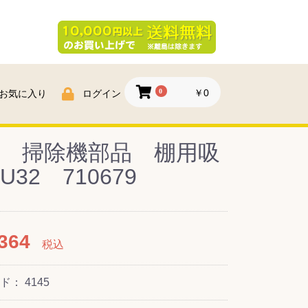
0
￥0
お気に入り
ログイン
 掃除機部品 棚用吸
U32 710679
364
税込
ード：
4145