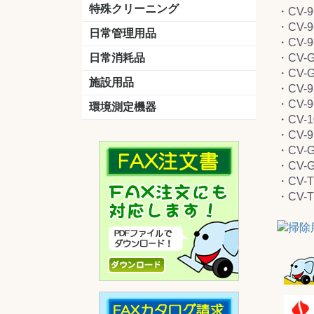
洗剤
道具
バスクリーナー
カビ取り剤
スポンジ
特殊クリーニング
・CV-9
・CV-9
石材
エアコン
外壁
その他
洗浄剤
リンス&中和剤
洗浄ツール
洗浄シート
洗浄
道具
日常管理用品
・CV-9
剤
クリーナー
洗濯用洗剤
油汚れ落とし
サビ取り剤
タバコ専用消臭
日常消耗品
・CV-G
・CV-G
トイレットペーパー
ペーパータオル
便座除菌クリーナー
ポリ袋
施設用品
・CV-9
・CV-9
マット・他
ベンチ
灰皿
傘立
くず入れ
環境測定機器
・CV-1
残留塩素測定器
空気環境測定器
粉じん計
風速計
温湿度計
・CV-9
・CV-G
・CV-G
・CV-T
・CV-T