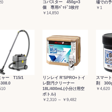
コバスター 450g×3
20
場での予
お買い物を続ける
カートへ進む
個 専用ﾊﾟｯﾄﾞ3枚付
￥1
￥14,850
ャー T15/1
リンレイ R'SPRO+トイ
スマート
-308.0
レ防汚クリーナー
剤 300
510
18L/400mL(小分け用空
￥4,620
ボトル)
￥2,310 ～ ￥9,482