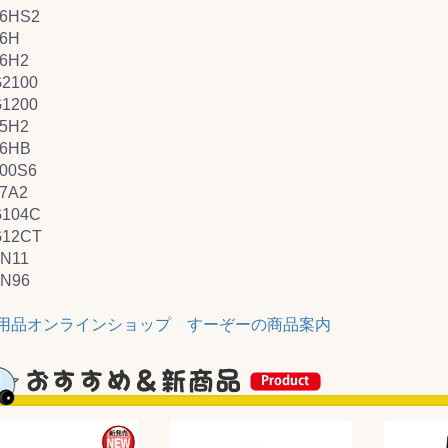
6HS2
6H
&前処理
6H2
2100
1200
5H2
6HB
00S6
7A2
104C
12CT
N11
N96