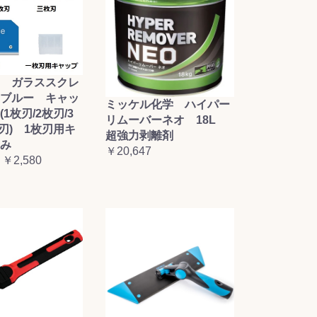
 ガラススクレ
ブルー キャッ
ミッケル化学 ハイパー
1枚刃/2枚刃/3
リムーバーネオ 18L
枚刃) 1枚刃用キ
超強力剥離剤
み
￥20,647
 ￥2,580