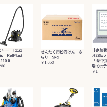
ャー T11/1
【参加費
せんたく用粉石けん さ
sic Re!Plast
月28日
らり 5kg
-210.0
『 熱中
￥1,650
260
場での予
￥1