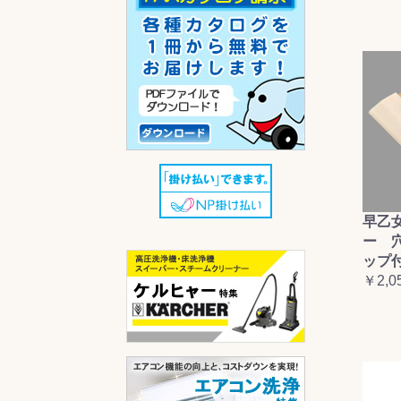
早乙
ー 
ップ
￥2,0