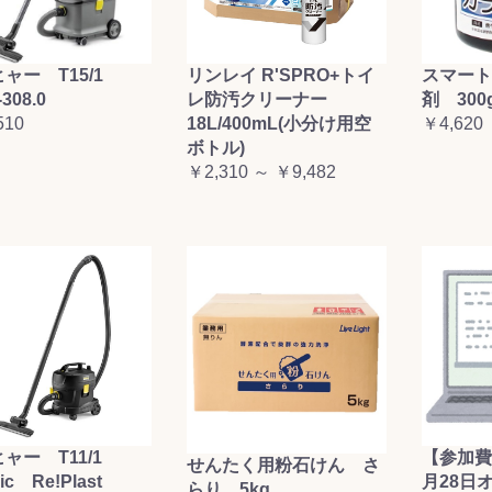
お買い物を続ける
カートへ進む
ャー T15/1
リンレイ R'SPRO+トイ
スマート
-308.0
レ防汚クリーナー
剤 300
510
18L/400mL(小分け用空
￥4,620
ボトル)
￥2,310 ～ ￥9,482
ャー T11/1
【参加費
せんたく用粉石けん さ
sic Re!Plast
月28日
らり 5kg