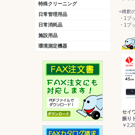
洗剤
道具
バスクリーナー
カビ取り剤
スポンジ
特殊クリーニング
<稀釈
石材
エアコン
外壁
その他
洗浄剤
リンス&中和剤
洗浄ツール
洗浄シート
洗浄
道具
日常管理用品
・1プッ
剤
クリーナー
洗濯用洗剤
油汚れ落とし
サビ取り剤
タバコ専用消臭
日常消耗品
・1プッ
トイレットペーパー
ペーパータオル
便座除菌クリーナー
ポリ袋
施設用品
マット・他
ベンチ
灰皿
傘立
くず入れ
環境測定機器
残留塩素測定器
空気環境測定器
粉じん計
風速計
温湿度計
セイ
振り
￥2,2