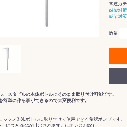
関連カテ
感染対策
感染対策
ス(一般製品)
ンテナンス用樹
樹脂製品
クス
製品
ラ フロアケアシ
用・テラゾー・
ックス
ーナー
クリーナー
クリーナー
クス
樹脂製品
製品
ンテナンス用樹
ー製品
商品
品
商品
数量
剤
ート用
ス
式モップ
イヤー
ッチメント
布
式用)
キューム
イトバキューム
スタイプ
ード
ポリッシャー
ス
ル、スタビルの本体ボトルにそのまま取り付け可能です。
を簡単に作る事ができるので大変便利です。
ロックス3.8Lボトルに取り付けて使用できる希釈ポンプです。
ュにつき28ccが吐出されます。(1オンス28cc)