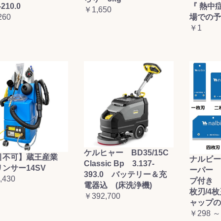
-210.0
『 熱中
￥1,650
260
場での予
￥1
ケルヒャー BD35/15C
引不可】蔵王産業
ナルビー
Classic Bp 3.137-
ンサー14SV
ーパー 
393.0 バッテリー＆充
,430
プ付き (
電器込 (床洗浄機)
枚刃/4
￥392,700
ャップの
￥298 ～