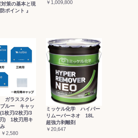
￥1,009,800
症対策の基本と現
防ポイント 』
 ガラススクレ
ブルー キャッ
ミッケル化学 ハイパー
1枚刃/2枚刃/3
リムーバーネオ 18L
枚刃) 1枚刃用キ
超強力剥離剤
み
￥20,647
 ￥2,580