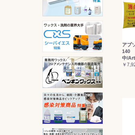
アプ
140 
中/Ar
￥7,9