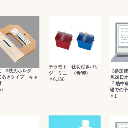
テラモト 仕切付きバケ
女 3枚刃ホルダ
【参加費
ツ ミニ （青/赤)
穴あきタイプ キャ
月28日
￥6,160
付
『 熱中
57
場での予
￥1