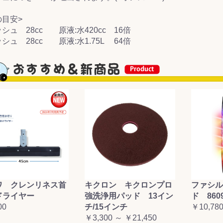
の目安>
&前処理
シュ 28cc 原液:水420cc 16倍
シュ 28cc 原液:水1.75L 64倍
ワ クレンリネス首
キクロン キクロンプロ
ファシル
ドライヤー
強洗浄用パッド 13イン
ド 860
00
チ/15インチ
￥10,78
￥3,300 ～ ￥21,450