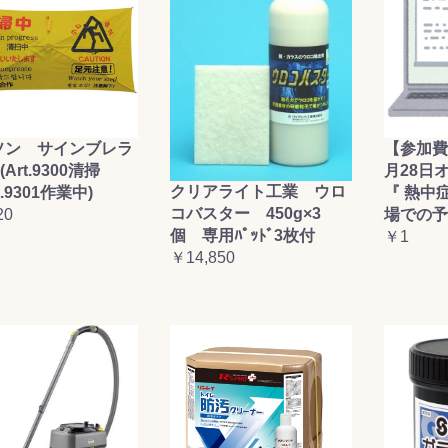
ソン サインブレラ
【参加費
(Art.9300清掃
月28日
クリアライト工業 ウロ
t.9301作業中)
『 熱中
コバスター 450g×3
20
場での予
個 専用ﾊﾟｯﾄﾞ3枚付
￥1
￥14,850