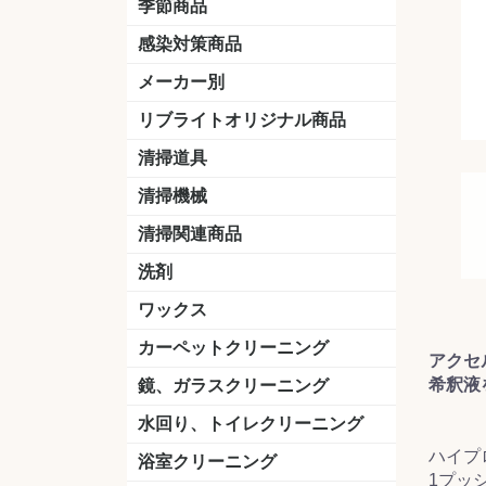
季節商品
感染対策商品
おう吐物
除菌洗剤
うがい薬
マスク
手洗い石鹸
手指消毒
手袋
メーカー別
クオリティ
ニイタカ
シーバイエス
リンレイ
ペンギンワックス
横浜油脂工業
ミッケル化学（旧：スイショウ
ユシロ化学
コニシ
つやげん
ダイカ商事
スリーエムジャパン
山崎産業
テラモト
セイワ
エトレー
ラバーメイド
ジャパックス
日本サニパック
ケルヒャー
マキタ
ショーワグローブ
花王
サラヤ
アルボース
コスケム
ミヤキ
紺商
信徳ポミー
樹脂ワック
下地剤
ドライメ
水性・半
油性ワッ
特殊用途
ニュート
天然石材
木床用ワ
床用クリ
剥離剤
植物油用
鉱物油用
その他
樹脂ワッ
水性・半
下地剤
特殊用途
ドライメ
クリーナ
ハクリ剤
石材床用
木床用商
日常管理
リブライトオリジナル商品
＆ユーホー）
脂仕上げ
ステム
コンクリ
脂ワック
LLオレンジクリーナー
LL油脂専用クリーナー
LLワックスモップ
LL-21
マーベラスiL
清掃道具
ほうき
ちりとり
モップ及び関連品
モップ
ハードフロア用ダストモップ
テラモト
その他
ワンタッチ
水切りドラ
その他アタ
関連商品
ワックス塗
清掃機械
(ワンタッチ
掃除機
高圧洗浄機
吸水機
カーペット用マシン
送風機
ポリッシャー
ポリッシャー・自動床洗浄機用
掃除機用紙パック
その他
ドライバ
アップラ
コードレ
階段用
スタンダ
高速回転
ハンディ
関連商品
清掃関連商品
パッド
ダストカート
台車
移動式バレット
脚立
モップハンガー
サインボード
光沢計
カーペット汚染度計
洗剤
床用表面洗浄剤
ハクリ剤
厨房用
工場用
石材用
サビ用
木材用
タイル用
外壁用
壁面用
手あか用
病院用
除菌用
ワックス
樹脂ワックス
半樹脂ワックス
フローリング用
病院用ワックス
中性ワックス
石材用
木床用
その他
シーバイエス
リンレイ
ペンギンワック
コニシ
スイショウ
ユシロ
信徳ポミー
その他
カーペットクリーニング
アクセ
洗剤
ブラシ
パット
その他
ガム除去剤
シミ抜き剤
希釈液
鏡、ガラスクリーニング
ガラスワイパー
シャンパー(ウオッシャー)
ガラススクイジー
ケレン
ツールホルダー
洗剤
天井・高所作業
うろこ取り
水回り、トイレクリーニング
ハイプ
洗剤
尿石除去剤
水アカ除去剤
排水管つまり除去剤
消臭・防臭剤
道具
ブラシ
ラバーカップ
水アカ除去
浴室クリーニング
1プッシ