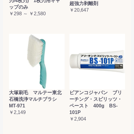
刃/4枚刃) 1枚刃用キャ
超強力剥離剤
ップのみ
￥20,647
￥298 ～ ￥2,580
大塚刷毛 マルテー東北
ビアンコジャパン ブリ
石橋洗浄マルチブラシ
ーチング・スピリッツ・
MT-971
ペースト 400g BS-
￥2,149
101P
￥2,904