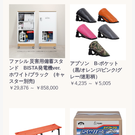
ファシル 災害用備蓄スタ
アプソン B-ポケット
ンド BISTA発電機ver.
（黒/オレンジ/ピンク/グ
ホワイト/ブラック (キャ
レー/迷彩柄）
スター別売)
￥4,235 ～ ￥5,005
￥29,876 ～ ￥858,000