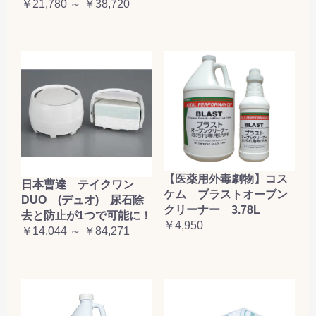
￥21,780 ～ ￥38,720
【医薬用外毒劇物】コス
日本曹達 テイクワン
ケム ブラストオーブン
DUO (デュオ) 尿石除
クリーナー 3.78L
去と防止が1つで可能に！
￥4,950
￥14,044 ～ ￥84,271