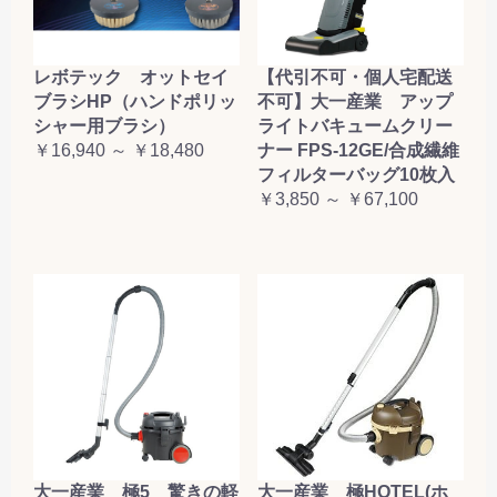
レボテック オットセイ
【代引不可・個人宅配送
ブラシHP（ハンドポリッ
不可】大一産業 アップ
シャー用ブラシ）
ライトバキュームクリー
￥16,940 ～ ￥18,480
ナー FPS-12GE/合成繊維
フィルターバッグ10枚入
￥3,850 ～ ￥67,100
大一産業 極5 驚きの軽
大一産業 極HOTEL(ホ