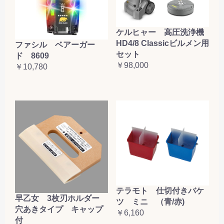
ケルヒャー 高圧洗浄機
HD4/8 Classicビルメン用
ファシル ベアーガー
セット
ド 8609
￥98,000
￥10,780
テラモト 仕切付きバケ
早乙女 3枚刃ホルダー
ツ ミニ （青/赤)
穴あきタイプ キャップ
￥6,160
付