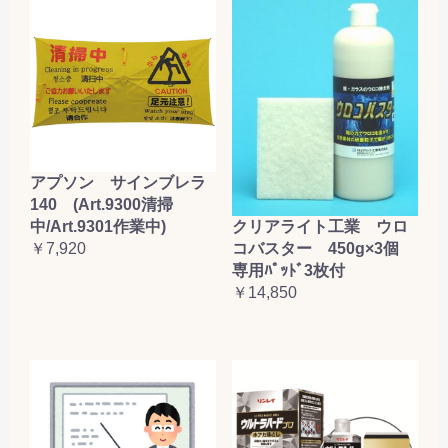
アプソン サインブレラ
140 (Art.9300清掃
クリアライト工業 ウロ
中/Art.9301作業中)
コバスター 450g×3個
￥7,920
専用ﾊﾟｯﾄﾞ3枚付
￥14,850