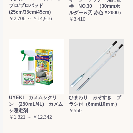
プロ/プロパッド
棒 NO.30 （30mmホ
(25cm/35cm/45cm)
ルダー＆刃 赤色＃2000）
￥2,706 ～ ￥14,916
￥3,410
UYEKI カメムシクリ
ひまわり みぞすき ブ
ン (250ｍL/4L) カメム
ラシ付（6mm/10ｍｍ）
シ忌避剤
￥550
￥1,321 ～ ￥12,342