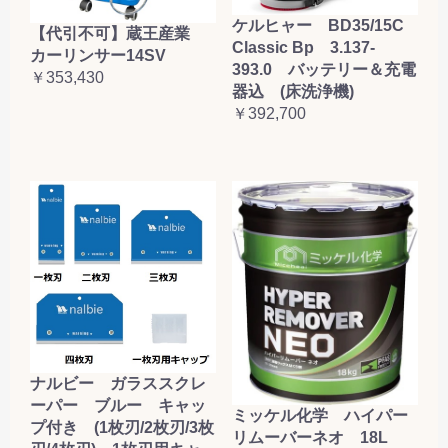
ケルヒャー BD35/15C
【代引不可】蔵王産業
Classic Bp 3.137-
カーリンサー14SV
393.0 バッテリー＆充電
￥353,430
器込 (床洗浄機)
￥392,700
ナルビー ガラススクレ
ーパー ブルー キャッ
ミッケル化学 ハイパー
プ付き (1枚刃/2枚刃/3枚
リムーバーネオ 18L