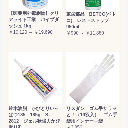
【医薬用外毒劇物】クリ
東栄部品 BETCO(ベト
アライト工業 パイプダ
コ) レストストップ
ッシュ 1kg
950ml
￥10,120 ～ ￥19,690
￥990 ～ ￥11,880
鈴木油脂 かびとりいっ
リスダン ゴム手サラッ
ぱつ185 185g S-
と！（10双入） ゴム手
2812 ジェル状強力かび
袋用インナー手袋
取り剤
￥3,850