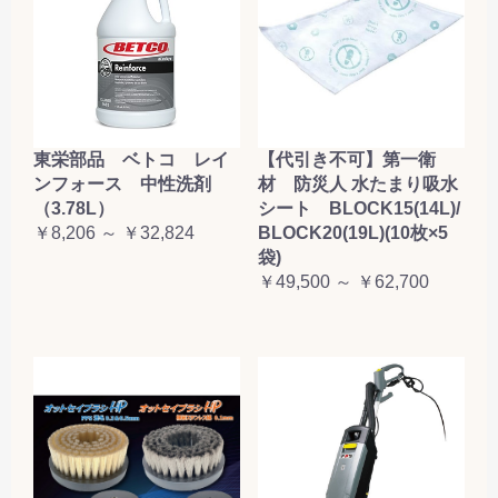
東栄部品 ベトコ レイ
【代引き不可】第一衛
ンフォース 中性洗剤
材 防災人 水たまり吸水
（3.78L）
シート BLOCK15(14L)/
￥8,206 ～ ￥32,824
BLOCK20(19L)(10枚×5
袋)
￥49,500 ～ ￥62,700