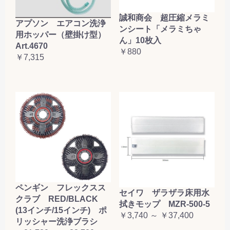
誠和商会 超圧縮メラミ
アプソン エアコン洗浄
ンシート「メラミちゃ
用ホッパー（壁掛け型）
ん」10枚入
Art.4670
￥880
￥7,315
ペンギン フレックスス
セイワ ザラザラ床用水
クラブ RED/BLACK
拭きモップ MZR-500-5
(13インチ/15インチ) ポ
￥3,740 ～ ￥37,400
リッシャー洗浄ブラシ