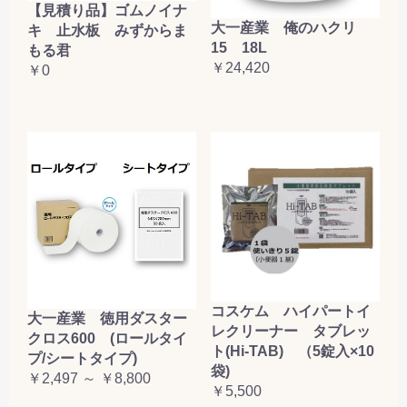
【見積り品】ゴムノイナ
大一産業 俺のハクリ
キ 止水板 みずからま
15 18L
もる君
￥24,420
￥0
コスケム ハイパートイ
大一産業 徳用ダスター
レクリーナー タブレッ
クロス600 (ロールタイ
ト(Hi-TAB) （5錠入×10
プ/シートタイプ)
袋)
￥2,497 ～ ￥8,800
￥5,500