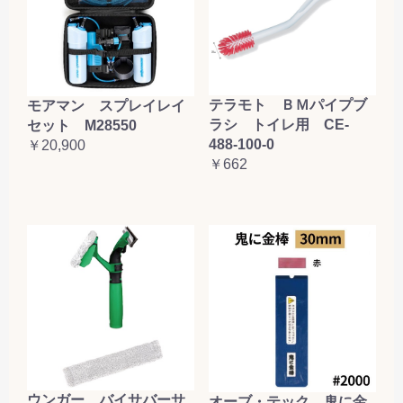
お買い物を続ける
カートへ進む
テラモト ＢＭパイプブ
モアマン スプレイレイ
ラシ トイレ用 CE-
セット M28550
488-100-0
￥20,900
￥662
ウンガー バイサバーサ
オーブ・テック 鬼に金