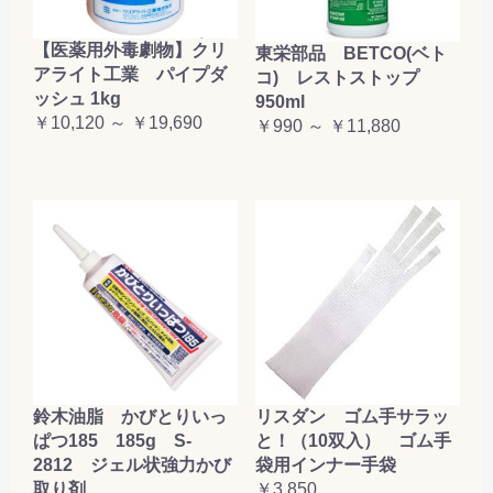
【医薬用外毒劇物】クリ
東栄部品 BETCO(ベト
アライト工業 パイプダ
コ) レストストップ
ッシュ 1kg
950ml
￥10,120 ～ ￥19,690
￥990 ～ ￥11,880
鈴木油脂 かびとりいっ
リスダン ゴム手サラッ
ぱつ185 185g S-
と！（10双入） ゴム手
2812 ジェル状強力かび
袋用インナー手袋
取り剤
￥3,850