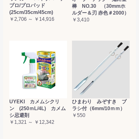
プロ/プロパッド
棒 NO.30 （30mmホ
お買い物を続ける
カートへ進む
(25cm/35cm/45cm)
ルダー＆刃 赤色＃2000）
￥2,706 ～ ￥14,916
￥3,410
UYEKI カメムシクリ
ひまわり みぞすき ブ
ン (250ｍL/4L) カメム
ラシ付（6mm/10ｍｍ）
シ忌避剤
￥550
￥1,321 ～ ￥12,342