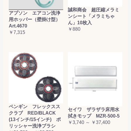
誠和商会 超圧縮メラミ
アプソン エアコン洗浄
ンシート「メラミちゃ
用ホッパー（壁掛け型）
ん」10枚入
Art.4670
￥880
￥7,315
ペンギン フレックスス
セイワ ザラザラ床用水
クラブ RED/BLACK
拭きモップ MZR-500-5
(13インチ/15インチ) ポ
￥3,740 ～ ￥37,400
リッシャー洗浄ブラシ