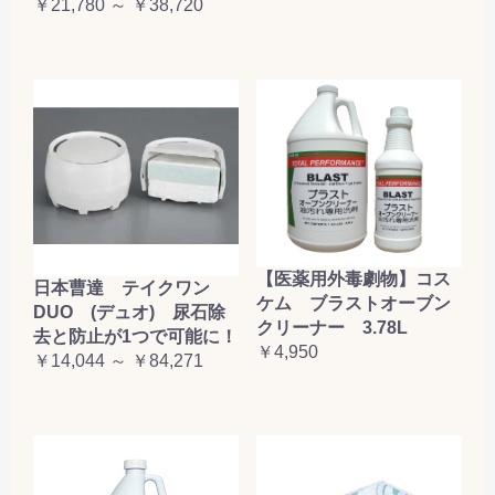
￥21,780 ～ ￥38,720
【医薬用外毒劇物】コス
日本曹達 テイクワン
ケム ブラストオーブン
DUO (デュオ) 尿石除
クリーナー 3.78L
去と防止が1つで可能に！
￥4,950
￥14,044 ～ ￥84,271