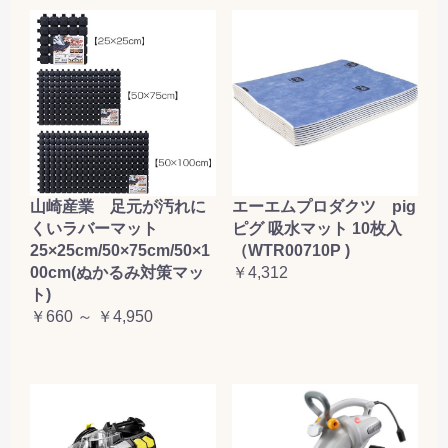
山崎産業 足元が汚れに
エーエムプロダクツ pig
くいラバーマット
ピグ 吸水マット 10枚入
25×25cm/50×75cm/50×1
（WTR00710P )
00cm(ぬかるみ対策マッ
￥4,312
ト)
￥660 ～ ￥4,950