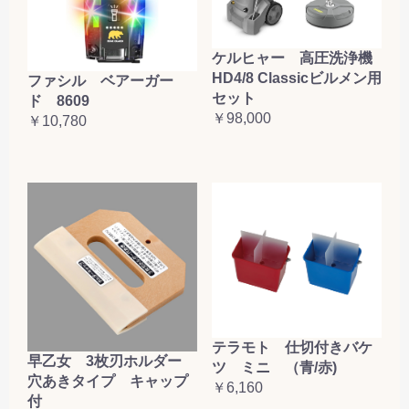
ケルヒャー 高圧洗浄機
HD4/8 Classicビルメン用
ファシル ベアーガー
セット
ド 8609
￥98,000
￥10,780
テラモト 仕切付きバケ
早乙女 3枚刃ホルダー
ツ ミニ （青/赤)
穴あきタイプ キャップ
￥6,160
付