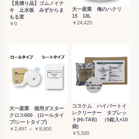
【見積り品】ゴムノイナ
大一産業 俺のハクリ
キ 止水板 みずからま
15 18L
もる君
￥24,420
￥0
コスケム ハイパートイ
大一産業 徳用ダスター
レクリーナー タブレッ
クロス600 (ロールタイ
ト(Hi-TAB) （5錠入×10
プ/シートタイプ)
袋)
￥2,497 ～ ￥8,800
￥5,500