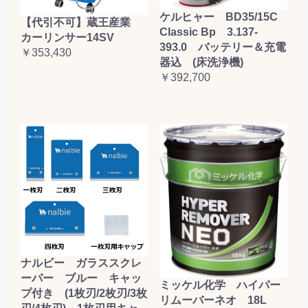
ケルヒャー BD35/15C
【代引不可】蔵王産業
Classic Bp 3.137-
カーリンサー14SV
393.0 バッテリー＆充電
￥353,430
器込 (床洗浄機)
￥392,700
ナルビー ガラススクレ
ーパー ブルー キャッ
ミッケル化学 ハイパー
プ付き (1枚刃/2枚刃/3枚
リムーバーネオ 18L