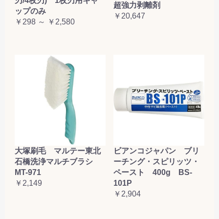
刃/4枚刃) 1枚刃用キャ
超強力剥離剤
ップのみ
￥20,647
￥298 ～ ￥2,580
大塚刷毛 マルテー東北
ビアンコジャパン ブリ
石橋洗浄マルチブラシ
ーチング・スピリッツ・
MT-971
ペースト 400g BS-
￥2,149
101P
￥2,904