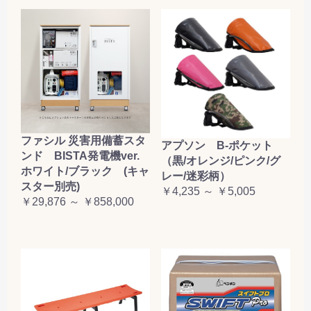
ファシル 災害用備蓄スタ
アプソン B-ポケット
ンド BISTA発電機ver.
（黒/オレンジ/ピンク/グ
ホワイト/ブラック (キャ
レー/迷彩柄）
スター別売)
￥4,235 ～ ￥5,005
￥29,876 ～ ￥858,000