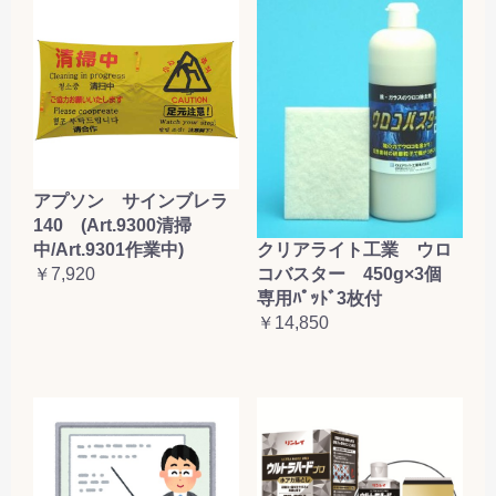
アプソン サインブレラ
140 (Art.9300清掃
クリアライト工業 ウロ
中/Art.9301作業中)
コバスター 450g×3個
￥7,920
専用ﾊﾟｯﾄﾞ3枚付
￥14,850