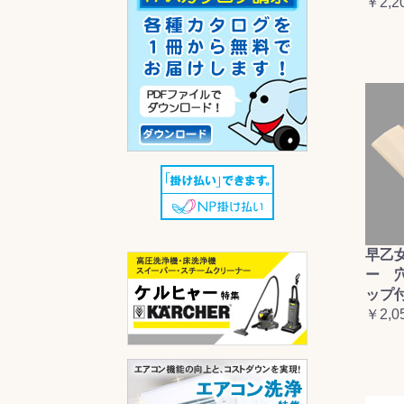
￥2,2
早乙
ー 
ップ
￥2,0