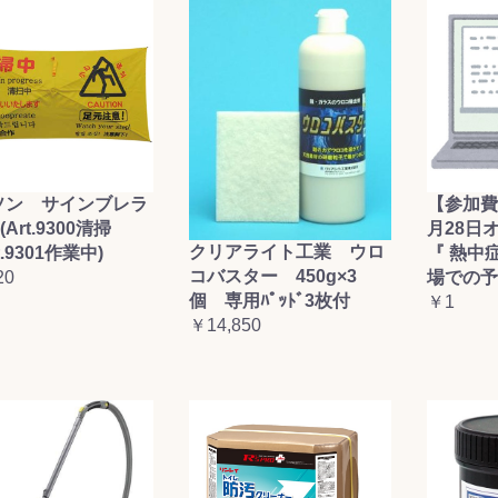
ソン サインブレラ
【参加費
(Art.9300清掃
月28日
クリアライト工業 ウロ
t.9301作業中)
『 熱中
コバスター 450g×3
20
場での予
個 専用ﾊﾟｯﾄﾞ3枚付
￥1
￥14,850