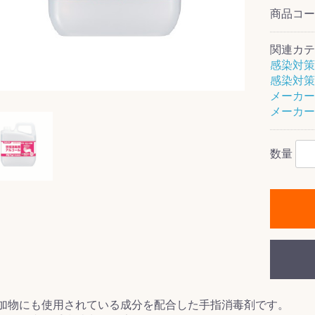
商品コ
関連カテ
感染対策
ス(一般製品)
ンテナンス用樹
樹脂製品
クス
製品
ラ フロアケアシ
用・テラゾー・
ックス
ーナー
クリーナー
クリーナー
クス
樹脂製品
製品
ンテナンス用樹
ー製品
商品
品
商品
感染対策
剤
ート用
ス
メーカー
メーカー
式モップ
イヤー
ッチメント
布
式用)
キューム
イトバキューム
スタイプ
ード
ポリッシャー
数量
ス
加物にも使用されている成分を配合した手指消毒剤です。