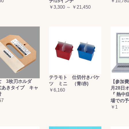
00
チ/15インチ
￥10,78
￥3,300 ～ ￥21,450
テラモト 仕切付きバケ
女 3枚刃ホルダ
【参加費
ツ ミニ （青/赤)
穴あきタイプ キャ
月28日
￥6,160
付
『 熱中
57
場での予
￥1