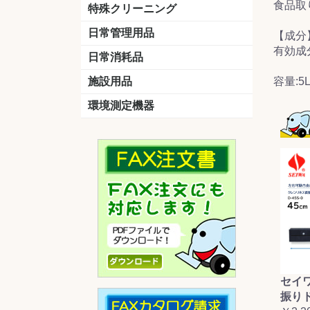
食品取
洗剤
道具
バスクリーナー
カビ取り剤
スポンジ
特殊クリーニング
石材
エアコン
外壁
その他
洗浄剤
リンス&中和剤
洗浄ツール
洗浄シート
洗浄
道具
日常管理用品
【成分
剤
有効成分
クリーナー
洗濯用洗剤
油汚れ落とし
サビ取り剤
タバコ専用消臭
日常消耗品
トイレットペーパー
ペーパータオル
便座除菌クリーナー
ポリ袋
施設用品
容量:5
マット・他
ベンチ
灰皿
傘立
くず入れ
環境測定機器
残留塩素測定器
空気環境測定器
粉じん計
風速計
温湿度計
セイ
振り