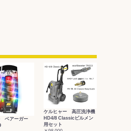
ケルヒャー 高圧洗浄機
HD4/8 Classicビルメン
 ベアーガー
用セット
9
￥98,000