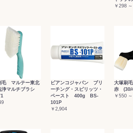
￥298 ～
刷毛 マルテー東北
ビアンコジャパン ブリ
大塚刷
洗浄マルチブラシ
ーチング・スピリッツ・
赤 (30/4
71
ペースト 400g BS-
￥550 ～
49
101P
￥2,904