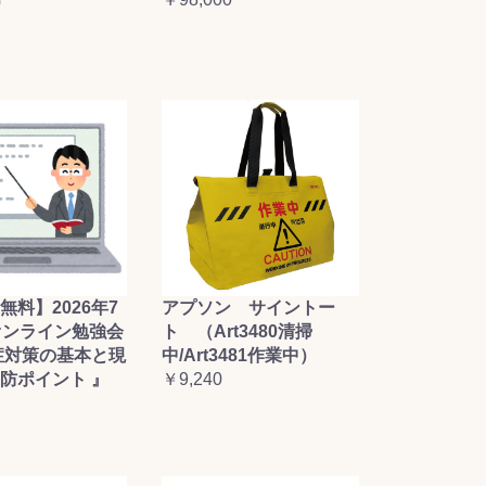
0
無料】2026年7
アプソン サイントー
オンライン勉強会
ト （Art3480清掃
症対策の基本と現
中/Art3481作業中）
防ポイント 』
￥9,240