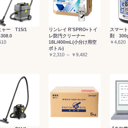
お買い物を続ける
カートへ進む
ャー T15/1
リンレイ R'SPRO+トイ
スマート
-308.0
レ防汚クリーナー
剤 300
510
18L/400mL(小分け用空
￥4,620
ボトル)
￥2,310 ～ ￥9,482