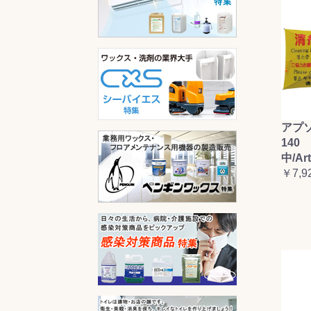
アプ
140 
中/Ar
￥7,9