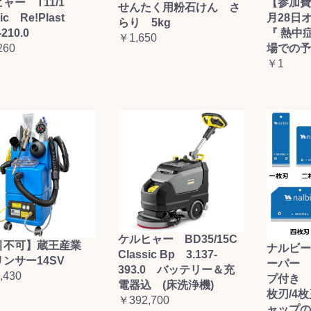
ャー T11/1
【参加費
せんたく用粉石けん さ
sic Re!Plast
月28日
らり 5kg
-210.0
『 熱中
￥1,650
260
場での予
￥1
ケルヒャー BD35/15C
引不可】蔵王産業
ナルビー
Classic Bp 3.137-
ンサー14SV
ーパー 
393.0 バッテリー＆充
,430
プ付き (
電器込 (床洗浄機)
枚刃/4
￥392,700
ャップの