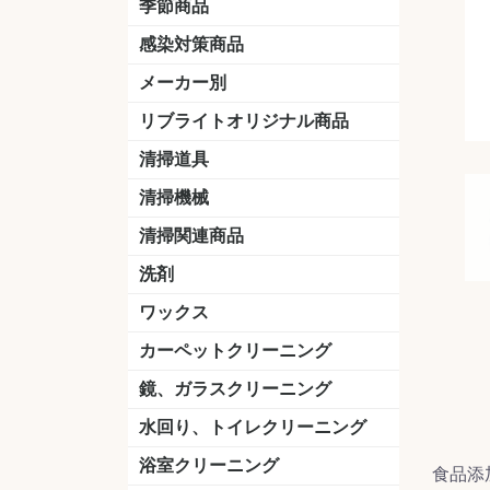
季節商品
感染対策商品
おう吐物
除菌洗剤
うがい薬
マスク
手洗い石鹸
手指消毒
手袋
メーカー別
クオリティ
ニイタカ
シーバイエス
リンレイ
ペンギンワックス
横浜油脂工業
ミッケル化学（旧：スイショウ
ユシロ化学
コニシ
つやげん
ダイカ商事
スリーエムジャパン
山崎産業
テラモト
セイワ
エトレー
ラバーメイド
ジャパックス
日本サニパック
ケルヒャー
マキタ
ショーワグローブ
花王
サラヤ
アルボース
コスケム
ミヤキ
紺商
信徳ポミー
樹脂ワック
下地剤
ドライメ
水性・半
油性ワッ
特殊用途
ニュート
天然石材
木床用ワ
床用クリ
剥離剤
植物油用
鉱物油用
その他
樹脂ワッ
水性・半
下地剤
特殊用途
ドライメ
クリーナ
ハクリ剤
石材床用
木床用商
日常管理
リブライトオリジナル商品
＆ユーホー）
脂仕上げ
ステム
コンクリ
脂ワック
LLオレンジクリーナー
LL油脂専用クリーナー
LLワックスモップ
LL-21
マーベラスiL
清掃道具
ほうき
ちりとり
モップ及び関連品
モップ
ハードフロア用ダストモップ
テラモト
その他
ワンタッチ
水切りドラ
その他アタ
関連商品
ワックス塗
清掃機械
(ワンタッチ
掃除機
高圧洗浄機
吸水機
カーペット用マシン
送風機
ポリッシャー
ポリッシャー・自動床洗浄機用
掃除機用紙パック
その他
ドライバ
アップラ
コードレ
階段用
スタンダ
高速回転
ハンディ
関連商品
清掃関連商品
パッド
ダストカート
台車
移動式バレット
脚立
モップハンガー
サインボード
光沢計
カーペット汚染度計
洗剤
床用表面洗浄剤
ハクリ剤
厨房用
工場用
石材用
サビ用
木材用
タイル用
外壁用
壁面用
手あか用
病院用
除菌用
ワックス
樹脂ワックス
半樹脂ワックス
フローリング用
病院用ワックス
中性ワックス
石材用
木床用
その他
シーバイエス
リンレイ
ペンギンワック
コニシ
スイショウ
ユシロ
信徳ポミー
その他
カーペットクリーニング
洗剤
ブラシ
パット
その他
ガム除去剤
シミ抜き剤
鏡、ガラスクリーニング
ガラスワイパー
シャンパー(ウオッシャー)
ガラススクイジー
ケレン
ツールホルダー
洗剤
天井・高所作業
うろこ取り
水回り、トイレクリーニング
洗剤
尿石除去剤
水アカ除去剤
排水管つまり除去剤
消臭・防臭剤
道具
ブラシ
ラバーカップ
水アカ除去
浴室クリーニング
食品添