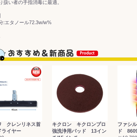
り扱い者の手指消毒に最適。
&前処理
】
:エタノール72.3w/w%
L
ワ クレンリネス首
キクロン キクロンプロ
ファシル
ドライヤー
強洗浄用パッド 13イン
ド 860