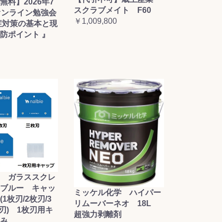
無料】2026年7
スクラブメイト F60
オンライン勉強会
￥1,009,800
症対策の基本と現
防ポイント 』
 ガラススクレ
ブルー キャッ
ミッケル化学 ハイパー
1枚刃/2枚刃/3
リムーバーネオ 18L
枚刃) 1枚刃用キ
超強力剥離剤
み