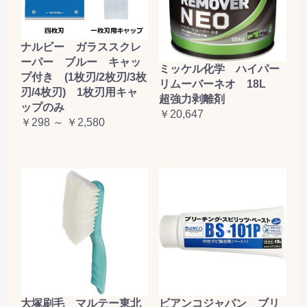
ナルビー ガラススクレ
ーパー ブルー キャッ
ミッケル化学 ハイパー
プ付き (1枚刃/2枚刃/3枚
リムーバーネオ 18L
刃/4枚刃) 1枚刃用キャ
超強力剥離剤
ップのみ
￥20,647
￥298 ～ ￥2,580
大塚刷毛 マルテー東北
ビアンコジャパン ブリ