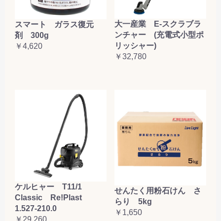
大一産業 E-スクラブラ
スマート ガラス復元
ンチャー (充電式小型ポ
剤 300g
リッシャー)
￥4,620
￥32,780
ケルヒャー T11/1
せんたく用粉石けん さ
Classic Re!Plast
らり 5kg
1.527-210.0
￥1,650
￥29,260