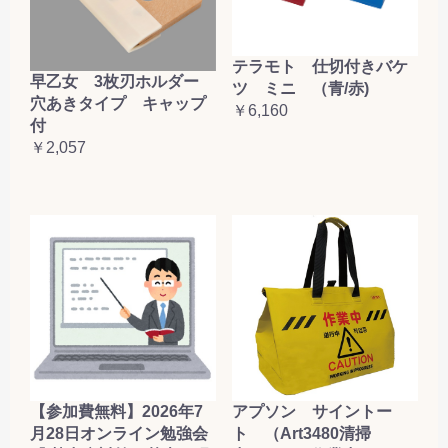
テラモト 仕切付きバケ
早乙女 3枚刃ホルダー
ツ ミニ （青/赤)
穴あきタイプ キャップ
￥6,160
付
￥2,057
【参加費無料】2026年7
アプソン サイントー
月28日オンライン勉強会
ト （Art3480清掃