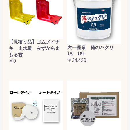
【見積り品】ゴムノイナ
大一産業 俺のハクリ
キ 止水板 みずからま
15 18L
もる君
￥24,420
￥0