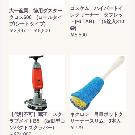
コスケム ハイパートイ
大一産業 徳用ダスター
レクリーナー タブレッ
クロス600 (ロールタイ
ト(Hi-TAB) （5錠入×10
プ/シートタイプ)
袋)
￥2,497 ～ ￥8,800
￥5,500
【代引不可】蔵王 スク
キクロン 目皿ポットク
ラブメイトB5 (振動型コ
リーナースリム 3本入
ンパクトスクラバー)
￥729
￥924,000