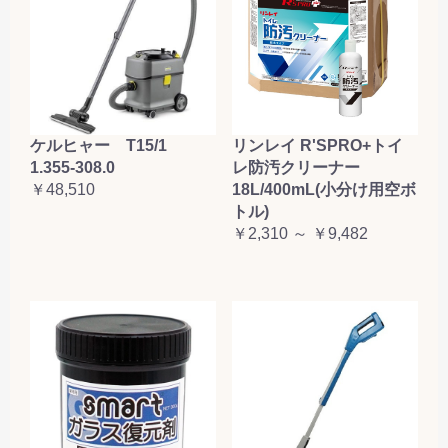
ケルヒャー T15/1
リンレイ R'SPRO+トイ
1.355-308.0
レ防汚クリーナー
￥48,510
18L/400mL(小分け用空ボ
トル)
￥2,310 ～ ￥9,482