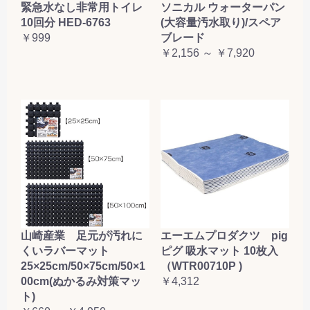
緊急水なし非常用トイレ
ソニカル ウォーターパン
10回分 HED-6763
(大容量汚水取り)/スペア
￥999
ブレード
￥2,156 ～ ￥7,920
山崎産業 足元が汚れに
エーエムプロダクツ pig
くいラバーマット
ピグ 吸水マット 10枚入
25×25cm/50×75cm/50×1
（WTR00710P )
00cm(ぬかるみ対策マッ
￥4,312
ト)