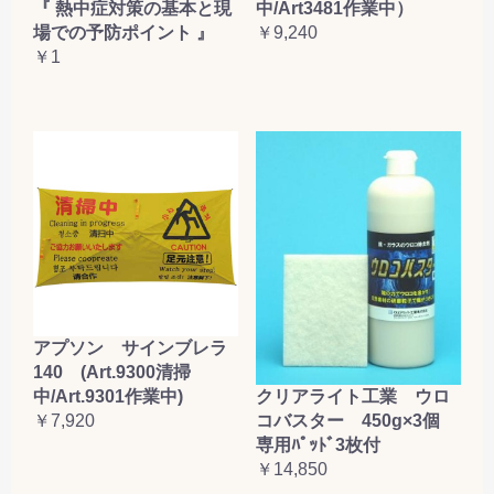
『 熱中症対策の基本と現
中/Art3481作業中）
場での予防ポイント 』
￥9,240
￥1
アプソン サインブレラ
140 (Art.9300清掃
クリアライト工業 ウロ
中/Art.9301作業中)
コバスター 450g×3個
￥7,920
専用ﾊﾟｯﾄﾞ3枚付
￥14,850