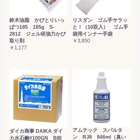
鈴木油脂 かびとりいっ
リスダン ゴム手サラッ
ぱつ185 185g S-
と！（10双入） ゴム手
2812 ジェル状強力かび
袋用インナー手袋
取り剤
￥3,850
￥1,177
アムテック スパルタ
ダイカ商事 DAIKA ダイ
ン RJ8 946ml（臭い
カ水石鹸#100GN BIB