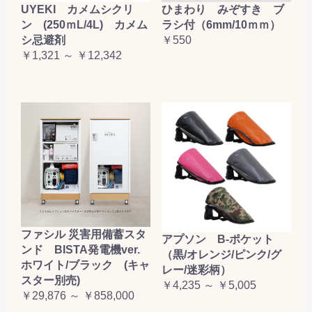
UYEKI カメムシクリ
ひまわり みぞすき ブ
ン (250ｍL/4L) カメム
ラシ付（6mm/10ｍｍ）
シ忌避剤
￥550
￥1,321 ～ ￥12,342
ファシル 災害用備蓄スタ
アプソン B-ポケット
ンド BISTA発電機ver.
（黒/オレンジ/ピンク/グ
ホワイト/ブラック (キャ
レー/迷彩柄）
スター別売)
￥4,235 ～ ￥5,005
￥29,876 ～ ￥858,000