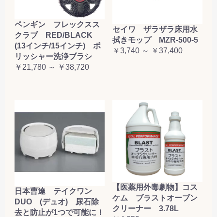
ペンギン フレックスス
セイワ ザラザラ床用水
クラブ RED/BLACK
拭きモップ MZR-500-5
(13インチ/15インチ) ポ
￥3,740 ～ ￥37,400
リッシャー洗浄ブラシ
￥21,780 ～ ￥38,720
【医薬用外毒劇物】コス
日本曹達 テイクワン
ケム ブラストオーブン
DUO (デュオ) 尿石除
クリーナー 3.78L
去と防止が1つで可能に！