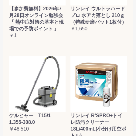
【参加費無料】2026年7
リンレイ ウルトラハード
月28日オンライン勉強会
プロ 水アカ落とし 210ｇ
『 熱中症対策の基本と現
（特殊研磨パット1枚付）
場での予防ポイント 』
￥1,650
￥1
ケルヒャー T15/1
リンレイ R'SPRO+トイ
1.355-308.0
レ防汚クリーナー
￥48,510
18L/400mL(小分け用空ボ
トル)