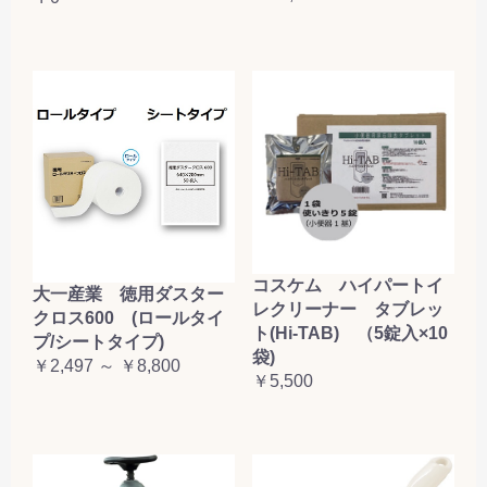
コスケム ハイパートイ
大一産業 徳用ダスター
レクリーナー タブレッ
クロス600 (ロールタイ
ト(Hi-TAB) （5錠入×10
プ/シートタイプ)
袋)
￥2,497 ～ ￥8,800
￥5,500