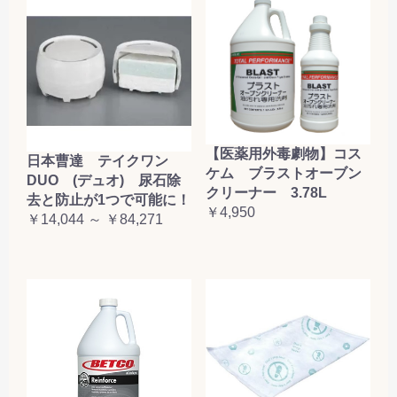
【医薬用外毒劇物】コス
日本曹達 テイクワン
ケム ブラストオーブン
DUO (デュオ) 尿石除
クリーナー 3.78L
去と防止が1つで可能に！
￥4,950
￥14,044 ～ ￥84,271