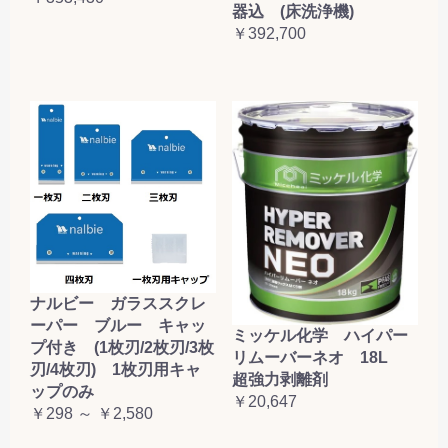
器込 (床洗浄機)
￥392,700
ナルビー ガラススクレ
ーパー ブルー キャッ
ミッケル化学 ハイパー
プ付き (1枚刃/2枚刃/3枚
リムーバーネオ 18L
刃/4枚刃) 1枚刃用キャ
超強力剥離剤
ップのみ
￥20,647
￥298 ～ ￥2,580