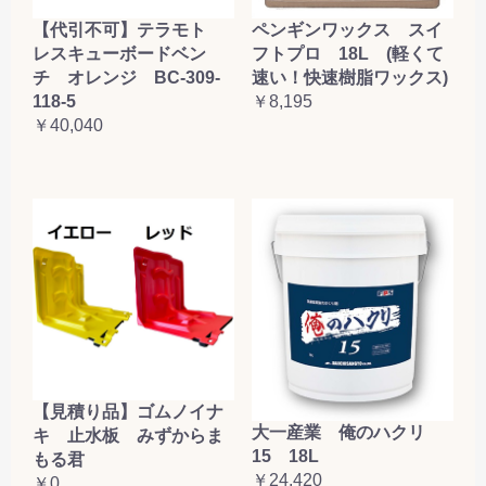
【代引不可】テラモト
ペンギンワックス スイ
レスキューボードベン
フトプロ 18L (軽くて
チ オレンジ BC-309-
速い！快速樹脂ワックス)
118-5
￥8,195
￥40,040
【見積り品】ゴムノイナ
大一産業 俺のハクリ
キ 止水板 みずからま
15 18L
もる君
￥24,420
￥0