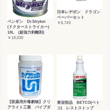
日本レヂボン ドラゴン
ペーパーセット
ペンギン Dr.Stryker
￥6,743
(ドクターストライカー)
18L (超強力剥離剤)
￥19,030
【医薬用外毒劇物】クリ
東栄部品 BETCO(ベト
アライト工業 パイプダ
コ) レストストップ