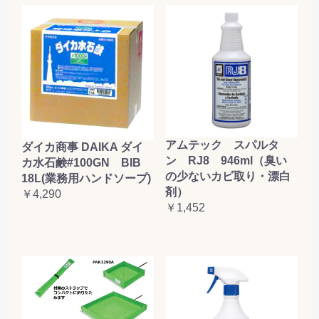
アムテック スパルタ
ダイカ商事 DAIKA ダイ
ン RJ8 946ml（臭い
カ水石鹸#100GN BIB
の少ないカビ取り・漂白
18L(業務用ハンドソープ)
剤）
￥4,290
￥1,452