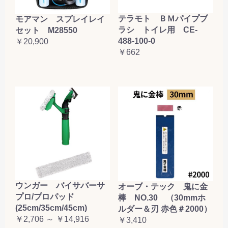
テラモト ＢＭパイプブ
モアマン スプレイレイ
ラシ トイレ用 CE-
セット M28550
488-100-0
￥20,900
￥662
ウンガー バイサバーサ
オーブ・テック 鬼に金
プロ/プロパッド
棒 NO.30 （30mmホ
(25cm/35cm/45cm)
ルダー＆刃 赤色＃2000）
￥2,706 ～ ￥14,916
￥3,410