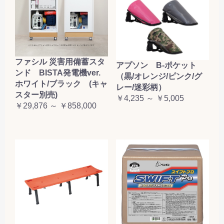
ファシル 災害用備蓄スタ
アプソン B-ポケット
ンド BISTA発電機ver.
（黒/オレンジ/ピンク/グ
ホワイト/ブラック (キャ
レー/迷彩柄）
スター別売)
￥4,235 ～ ￥5,005
￥29,876 ～ ￥858,000