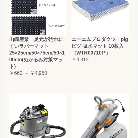
山崎産業 足元が汚れに
エーエムプロダクツ pig
くいラバーマット
ピグ 吸水マット 10枚入
25×25cm/50×75cm/50×1
（WTR00710P )
00cm(ぬかるみ対策マッ
￥4,312
ト)
￥660 ～ ￥4,950