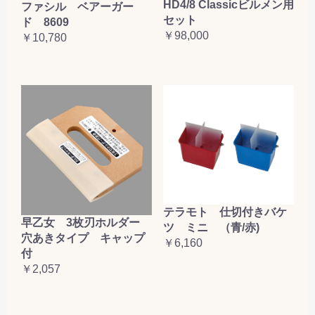
HD4/8 Classicビルメン用
ファシル ベアーガー
セット
ド 8609
￥98,000
￥10,780
テラモト 仕切付きバケ
早乙女 3枚刃ホルダー
ツ ミニ （青/赤)
穴あきタイプ キャップ
￥6,160
付
￥2,057