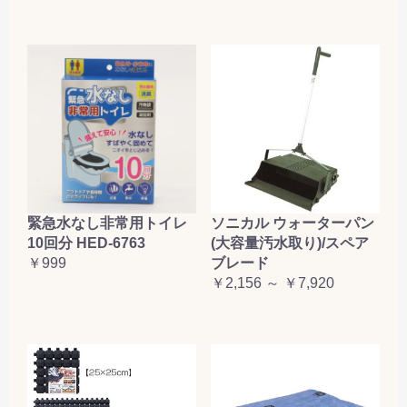
緊急水なし非常用トイレ
ソニカル ウォーターパン
10回分 HED-6763
(大容量汚水取り)/スペア
￥999
ブレード
￥2,156 ～ ￥7,920