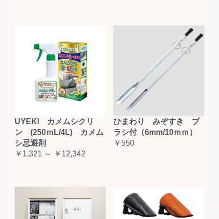
お買い物を続ける
カートへ進む
UYEKI カメムシクリ
ひまわり みぞすき ブ
ン (250ｍL/4L) カメム
ラシ付（6mm/10ｍｍ）
シ忌避剤
￥550
￥1,321 ～ ￥12,342