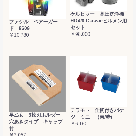
ケルヒャー 高圧洗浄機
HD4/8 Classicビルメン用
ファシル ベアーガー
セット
ド 8609
￥98,000
￥10,780
テラモト 仕切付きバケ
早乙女 3枚刃ホルダー
ツ ミニ （青/赤)
穴あきタイプ キャップ
￥6,160
付
￥2,057