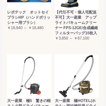
レボテック オットセイ
【代引不可・個人宅配送
ブラシHP（ハンドポリッ
不可】大一産業 アップ
シャー用ブラシ）
ライトバキュームクリー
￥16,940 ～ ￥18,480
ナー FPS-12GE/合成繊維
フィルターバッグ10枚入
￥3,850 ～ ￥67,100
大一産業 極5 驚きの軽
大一産業 極HOTEL(ホ
さ！小型ドライバキュー
テル・宿泊施設用ドライ