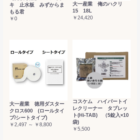
大一産業 俺のハクリ
キ 止水板 みずからま
15 18L
もる君
￥24,420
￥0
コスケム ハイパートイ
大一産業 徳用ダスター
レクリーナー タブレッ
クロス600 (ロールタイ
ト(Hi-TAB) （5錠入×10
プ/シートタイプ)
袋)
￥2,497 ～ ￥8,800
￥5,500