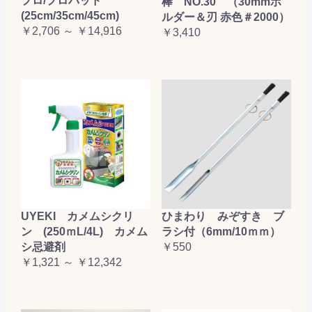
プロ/プロパッド
棒 NO.30 （30mmホ
(25cm/35cm/45cm)
ルダー＆刃 赤色＃2000）
￥2,706 ～ ￥14,916
￥3,410
UYEKI カメムシクリ
ひまわり みぞすき ブ
ン (250ｍL/4L) カメム
ラシ付（6mm/10ｍｍ）
シ忌避剤
￥550
￥1,321 ～ ￥12,342