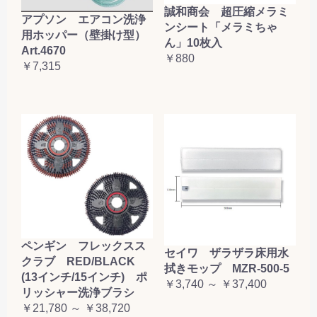
誠和商会 超圧縮メラミ
アプソン エアコン洗浄
ンシート「メラミちゃ
用ホッパー（壁掛け型）
ん」10枚入
Art.4670
￥880
￥7,315
ペンギン フレックスス
セイワ ザラザラ床用水
クラブ RED/BLACK
拭きモップ MZR-500-5
(13インチ/15インチ) ポ
￥3,740 ～ ￥37,400
リッシャー洗浄ブラシ
￥21,780 ～ ￥38,720