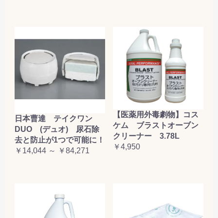
【医薬用外毒劇物】コス
日本曹達 テイクワン
ケム ブラストオーブン
DUO (デュオ) 尿石除
クリーナー 3.78L
去と防止が1つで可能に！
￥4,950
￥14,044 ～ ￥84,271