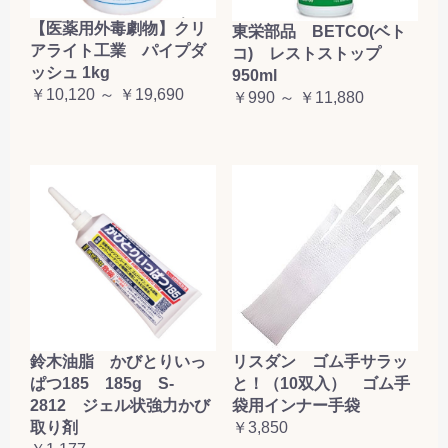
【医薬用外毒劇物】クリ
東栄部品 BETCO(ベト
アライト工業 パイプダ
コ) レストストップ
ッシュ 1kg
950ml
￥10,120 ～ ￥19,690
￥990 ～ ￥11,880
鈴木油脂 かびとりいっ
リスダン ゴム手サラッ
ぱつ185 185g S-
と！（10双入） ゴム手
2812 ジェル状強力かび
袋用インナー手袋
取り剤
￥3,850