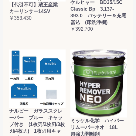
ケルヒャー BD35/15C
【代引不可】蔵王産業
Classic Bp 3.137-
カーリンサー14SV
393.0 バッテリー＆充電
￥353,430
器込 (床洗浄機)
￥392,700
ナルビー ガラススクレ
ーパー ブルー キャッ
ミッケル化学 ハイパー
プ付き (1枚刃/2枚刃/3枚
リムーバーネオ 18L
刃/4枚刃) 1枚刃用キャ
超強力剥離剤