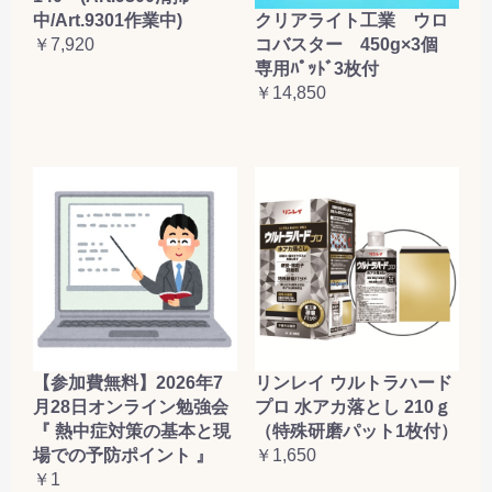
クリアライト工業 ウロ
中/Art.9301作業中)
コバスター 450g×3個
￥7,920
専用ﾊﾟｯﾄﾞ3枚付
￥14,850
【参加費無料】2026年7
リンレイ ウルトラハード
月28日オンライン勉強会
プロ 水アカ落とし 210ｇ
『 熱中症対策の基本と現
（特殊研磨パット1枚付）
場での予防ポイント 』
￥1,650
￥1