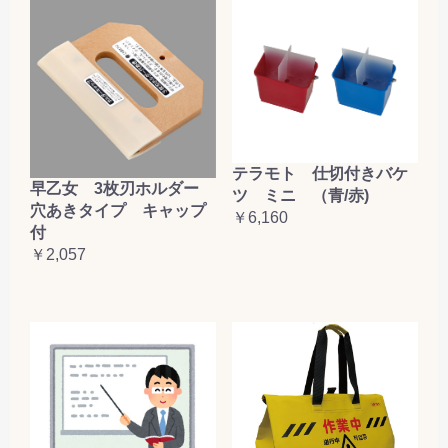
テラモト 仕切付きバケ
早乙女 3枚刃ホルダー
ツ ミニ （青/赤)
穴あきタイプ キャップ
￥6,160
付
￥2,057