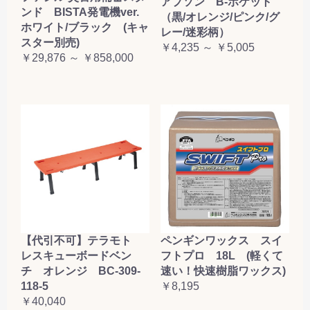
アプソン B-ポケット
ンド BISTA発電機ver.
（黒/オレンジ/ピンク/グ
ホワイト/ブラック (キャ
レー/迷彩柄）
スター別売)
￥4,235 ～ ￥5,005
￥29,876 ～ ￥858,000
【代引不可】テラモト
ペンギンワックス スイ
レスキューボードベン
フトプロ 18L (軽くて
チ オレンジ BC-309-
速い！快速樹脂ワックス)
118-5
￥8,195
￥40,040