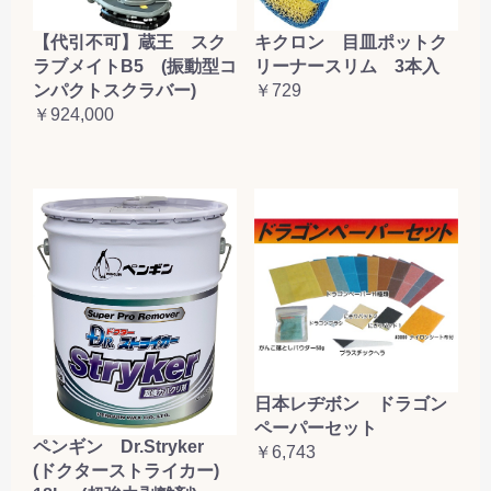
【代引不可】蔵王 スク
キクロン 目皿ポットク
ラブメイトB5 (振動型コ
リーナースリム 3本入
ンパクトスクラバー)
￥729
￥924,000
日本レヂボン ドラゴン
ペーパーセット
ペンギン Dr.Stryker
￥6,743
(ドクターストライカー)