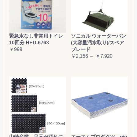
緊急水なし非常用トイレ
ソニカル ウォーターパン
10回分 HED-6763
(大容量汚水取り)/スペア
￥999
ブレード
￥2,156 ～ ￥7,920
山崎産業 足元が汚れに
エーエムプロダクツ pig