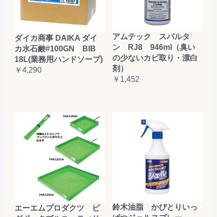
アムテック スパルタ
ダイカ商事 DAIKA ダイ
ン RJ8 946ml（臭い
カ水石鹸#100GN BIB
の少ないカビ取り・漂白
18L(業務用ハンドソープ)
剤）
￥4,290
￥1,452
鈴木油脂 かびとりいっ
エーエムプロダクツ ピ