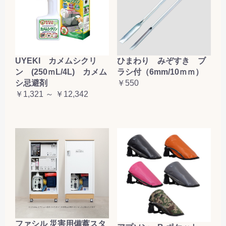
お買い物を続ける
カートへ進む
UYEKI カメムシクリ
ひまわり みぞすき ブ
ン (250ｍL/4L) カメム
ラシ付（6mm/10ｍｍ）
シ忌避剤
￥550
￥1,321 ～ ￥12,342
ファシル 災害用備蓄スタ