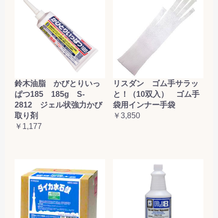
鈴木油脂 かびとりいっ
リスダン ゴム手サラッ
ぱつ185 185g S-
と！（10双入） ゴム手
2812 ジェル状強力かび
袋用インナー手袋
取り剤
￥3,850
￥1,177