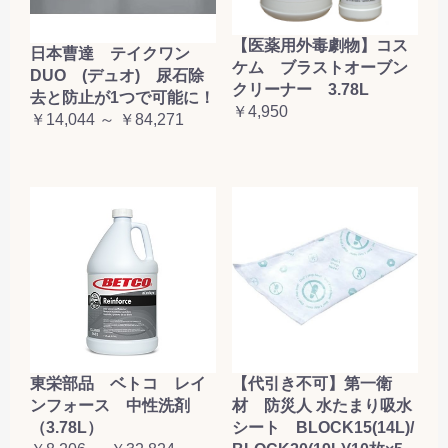
【医薬用外毒劇物】コス
日本曹達 テイクワン
ケム ブラストオーブン
DUO (デュオ) 尿石除
クリーナー 3.78L
去と防止が1つで可能に！
￥4,950
￥14,044 ～ ￥84,271
東栄部品 ベトコ レイ
【代引き不可】第一衛
ンフォース 中性洗剤
材 防災人 水たまり吸水
（3.78L）
シート BLOCK15(14L)/