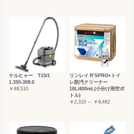
ケルヒャー T15/1
リンレイ R'SPRO+トイ
1.355-308.0
レ防汚クリーナー
￥48,510
18L/400mL(小分け用空ボ
トル)
￥2,310 ～ ￥9,482