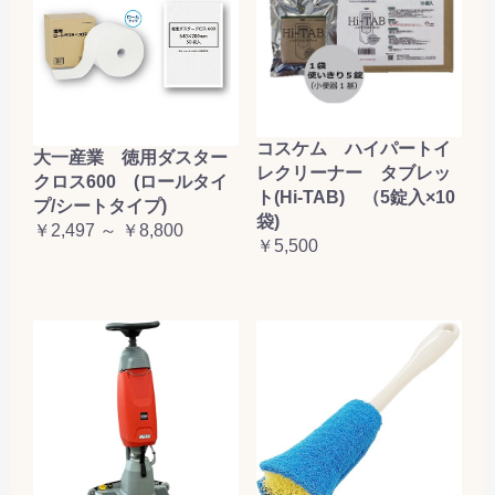
コスケム ハイパートイ
大一産業 徳用ダスター
レクリーナー タブレッ
クロス600 (ロールタイ
ト(Hi-TAB) （5錠入×10
プ/シートタイプ)
袋)
￥2,497 ～ ￥8,800
￥5,500