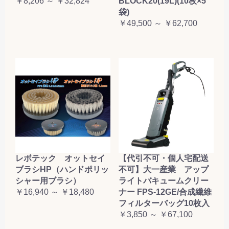
￥8,206 ～ ￥32,824
BLOCK20(19L)(10枚×5
袋)
￥49,500 ～ ￥62,700
レボテック オットセイ
【代引不可・個人宅配送
ブラシHP（ハンドポリッ
不可】大一産業 アップ
シャー用ブラシ）
ライトバキュームクリー
￥16,940 ～ ￥18,480
ナー FPS-12GE/合成繊維
フィルターバッグ10枚入
￥3,850 ～ ￥67,100