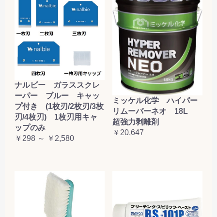
ナルビー ガラススクレ
ーパー ブルー キャッ
ミッケル化学 ハイパー
プ付き (1枚刃/2枚刃/3枚
リムーバーネオ 18L
刃/4枚刃) 1枚刃用キャ
超強力剥離剤
ップのみ
￥20,647
￥298 ～ ￥2,580