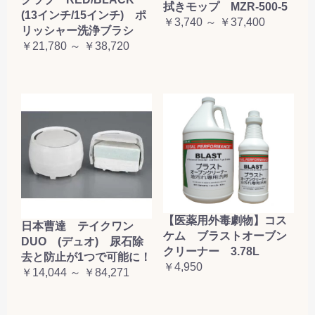
拭きモップ MZR-500-5
(13インチ/15インチ) ポ
￥3,740 ～ ￥37,400
リッシャー洗浄ブラシ
￥21,780 ～ ￥38,720
【医薬用外毒劇物】コス
日本曹達 テイクワン
ケム ブラストオーブン
DUO (デュオ) 尿石除
クリーナー 3.78L
去と防止が1つで可能に！
￥4,950
￥14,044 ～ ￥84,271