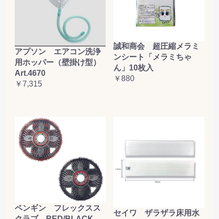
誠和商会 超圧縮メラミ
アプソン エアコン洗浄
ンシート「メラミちゃ
用ホッパー（壁掛け型）
ん」10枚入
Art.4670
￥880
￥7,315
ペンギン フレックスス
セイワ ザラザラ床用水
クラブ RED/BLACK