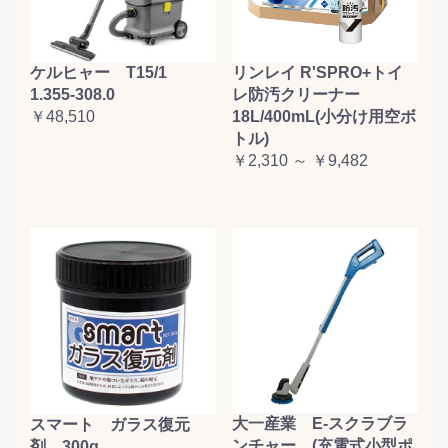
ケルヒャー T15/1
リンレイ R'SPRO+トイ
1.355-308.0
レ防汚クリーナー
￥48,510
18L/400mL(小分け用空ボ
トル)
￥2,310 ～ ￥9,482
大一産業 E-スクラブラ
スマート ガラス復元
ンチャー (充電式小型ポ
剤 300g