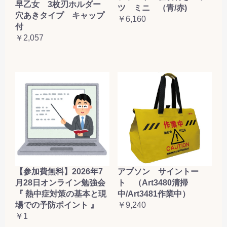
早乙女 3枚刃ホルダー
ツ ミニ （青/赤)
穴あきタイプ キャップ
￥6,160
付
￥2,057
【参加費無料】2026年7
アプソン サイントー
月28日オンライン勉強会
ト （Art3480清掃
『 熱中症対策の基本と現
中/Art3481作業中）
場での予防ポイント 』
￥9,240
￥1