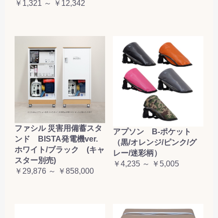
￥1,321 ～ ￥12,342
お買い物を続ける
カートへ進む
ファシル 災害用備蓄スタ
アプソン B-ポケット
ンド BISTA発電機ver.
（黒/オレンジ/ピンク/グ
ホワイト/ブラック (キャ
レー/迷彩柄）
スター別売)
￥4,235 ～ ￥5,005
￥29,876 ～ ￥858,000