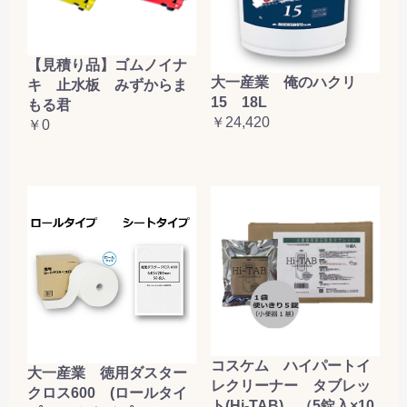
【見積り品】ゴムノイナ
大一産業 俺のハクリ
キ 止水板 みずからま
15 18L
もる君
￥24,420
￥0
コスケム ハイパートイ
大一産業 徳用ダスター
レクリーナー タブレッ
クロス600 (ロールタイ
ト(Hi-TAB) （5錠入×10