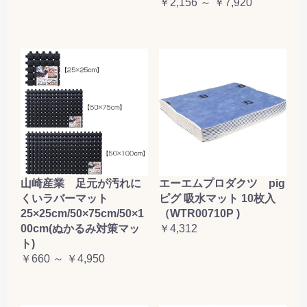
￥2,156 ～ ￥7,920
山崎産業 足元が汚れに
エーエムプロダクツ pig
くいラバーマット
ピグ 吸水マット 10枚入
25×25cm/50×75cm/50×1
（WTR00710P )
00cm(ぬかるみ対策マッ
￥4,312
ト)
￥660 ～ ￥4,950