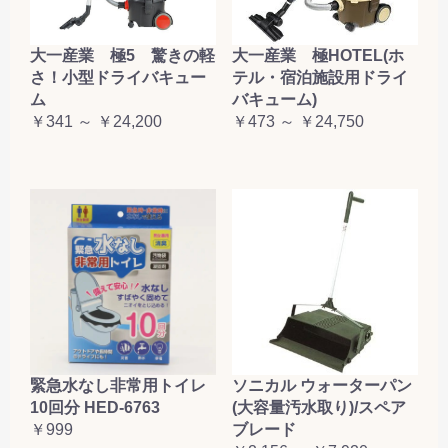
大一産業 極5 驚きの軽
大一産業 極HOTEL(ホ
さ！小型ドライバキュー
テル・宿泊施設用ドライ
ム
バキューム)
￥341 ～ ￥24,200
￥473 ～ ￥24,750
緊急水なし非常用トイレ
ソニカル ウォーターパン
10回分 HED-6763
(大容量汚水取り)/スペア
￥999
ブレード