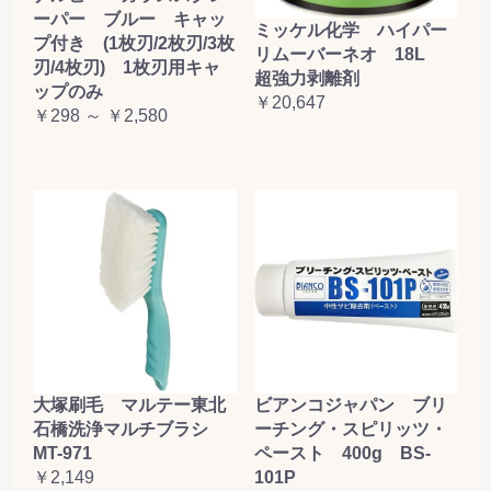
ーパー ブルー キャッ
ミッケル化学 ハイパー
プ付き (1枚刃/2枚刃/3枚
リムーバーネオ 18L
刃/4枚刃) 1枚刃用キャ
超強力剥離剤
ップのみ
￥20,647
￥298 ～ ￥2,580
大塚刷毛 マルテー東北
ビアンコジャパン ブリ
石橋洗浄マルチブラシ
ーチング・スピリッツ・
MT-971
ペースト 400g BS-
￥2,149
101P