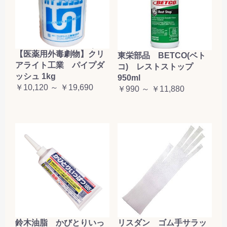
【医薬用外毒劇物】クリ
東栄部品 BETCO(ベト
アライト工業 パイプダ
コ) レストストップ
ッシュ 1kg
950ml
￥10,120 ～ ￥19,690
￥990 ～ ￥11,880
鈴木油脂 かびとりいっ
リスダン ゴム手サラッ