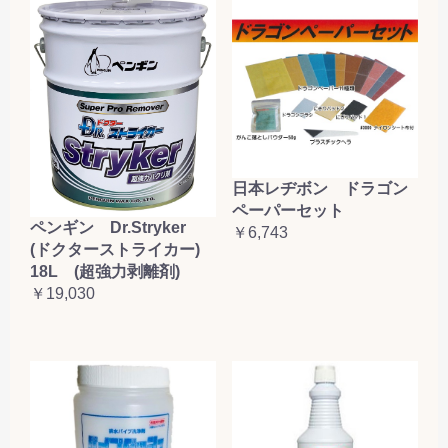
日本レヂボン ドラゴン
ペーパーセット
ペンギン Dr.Stryker
￥6,743
(ドクターストライカー)
18L (超強力剥離剤)
￥19,030