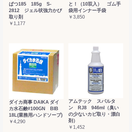
ぱつ185 185g S-
と！（10双入） ゴム手
2812 ジェル状強力かび
袋用インナー手袋
取り剤
￥3,850
￥1,177
アムテック スパルタ
ダイカ商事 DAIKA ダイ
ン RJ8 946ml（臭い
カ水石鹸#100GN BIB
の少ないカビ取り・漂白
18L(業務用ハンドソープ)
剤）
￥4,290
￥1,452