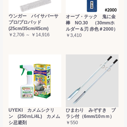
ウンガー バイサバーサ
オーブ・テック 鬼に金
プロ/プロパッド
棒 NO.30 （30mmホ
(25cm/35cm/45cm)
ルダー＆刃 赤色＃2000）
￥2,706 ～ ￥14,916
￥3,410
UYEKI カメムシクリ
ひまわり みぞすき ブ
ン (250ｍL/4L) カメム
ラシ付（6mm/10ｍｍ）
シ忌避剤
￥550