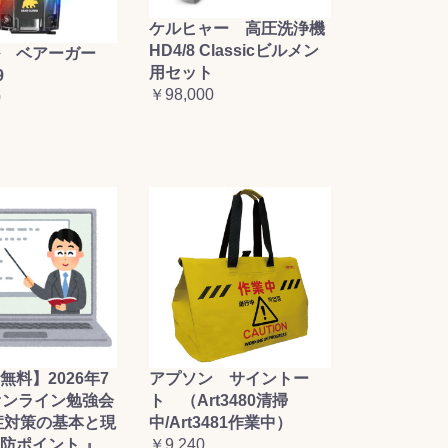
ケルヒャー 高圧洗浄機
HD4/8 Classicビルメン
 ベアーガー
用セット
9
￥98,000
0
無料】2026年7
アプソン サイントー
オンライン勉強会
ト （Art3480清掃
症対策の基本と現
中/Art3481作業中）
防ポイント 』
￥9,240