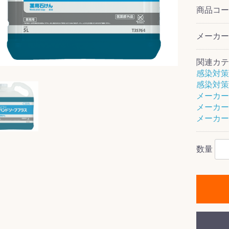
商品コ
メーカ
ス(一般製品)
ンテナンス用樹
樹脂製品
クス
製品
ラ フロアケアシ
用・テラゾー・
ックス
ーナー
クリーナー
クリーナー
クス
樹脂製品
製品
ンテナンス用樹
ー製品
商品
品
商品
関連カテ
剤
ート用
ス
感染対策
感染対策
式モップ
イヤー
ッチメント
布
メーカー
式用)
メーカー
キューム
イトバキューム
スタイプ
ード
ポリッシャー
メーカー
数量
ス