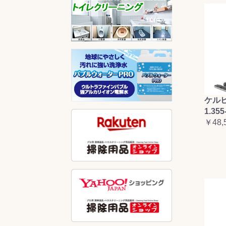
ケルヒ
1.355
￥48,