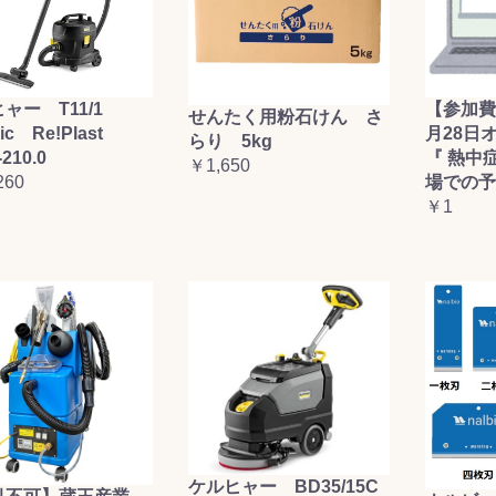
ャー T11/1
【参加費
せんたく用粉石けん さ
sic Re!Plast
月28日
らり 5kg
-210.0
『 熱中
￥1,650
260
場での予
￥1
ケルヒャー BD35/15C