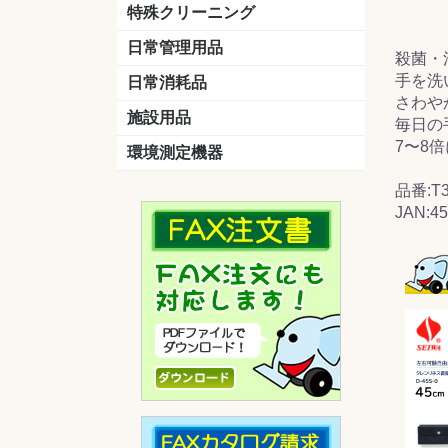
洗剤
道具
バスクリーナー
カビ取り剤
スポンジ
特殊クリーニング
石材
エアコン
外壁
その他
洗浄剤
リンス&中和剤
洗浄ツール
洗浄シート
洗浄
道具
日常管理用品
殺菌・
剤
クリーナー
洗濯用洗剤
油汚れ落とし
サビ取り剤
タバコ専用消臭
手を洗
日常消耗品
さわや
トイレットペーパー
ペーパータオル
便座除菌クリーナー
ポリ袋
施設用品
毎日の
7〜8
マット・他
ベンチ
灰皿
傘立
くず入れ
環境測定機器
残留塩素測定器
空気環境測定器
粉じん計
風速計
温湿度計
品番:T3
JAN:4