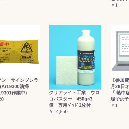
￥1
ソン サインブレラ
【参加費
(Art.9300清掃
月28日
クリアライト工業 ウロ
t.9301作業中)
『 熱中
コバスター 450g×3
20
場での予
個 専用ﾊﾟｯﾄﾞ3枚付
￥1
￥14,850