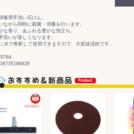
&前処理
消毒用手洗い石けん。
いながら同時に殺菌・消毒を行います。
かな香り、あふれる豊かな泡立ち。
手洗いが楽しくなります。
倍に水で希釈して使用できますので、大変経済的です。
5764
536735186628