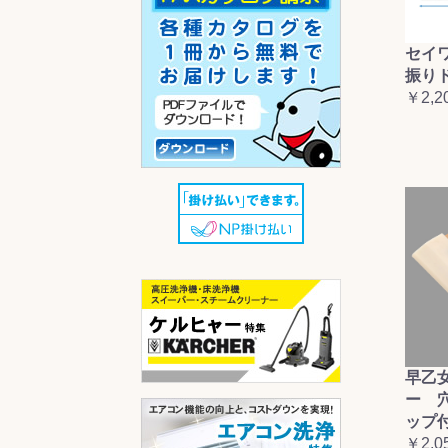
セイ
振り
￥2,2
早乙
ー 
ップ
￥2,0