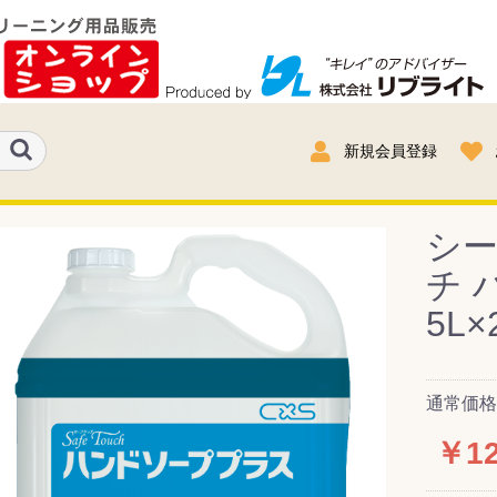
新規会員登録
シー
チ 
5L×
通常価格：
￥12