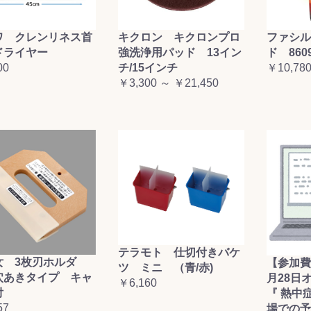
ワ クレンリネス首
キクロン キクロンプロ
ファシル
ドライヤー
強洗浄用パッド 13イン
ド 860
00
チ/15インチ
￥10,78
￥3,300 ～ ￥21,450
テラモト 仕切付きバケ
女 3枚刃ホルダ
【参加費
ツ ミニ （青/赤)
穴あきタイプ キャ
月28日
￥6,160
付
『 熱中
57
場での予