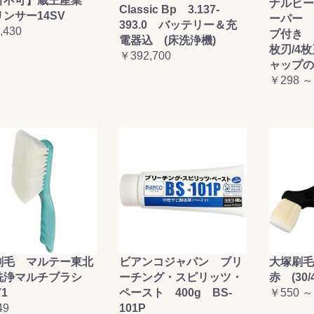
引不可】蔵王産業
ナルビー
Classic Bp 3.137-
ンサー14SV
ーパー 
393.0 バッテリー＆充
,430
プ付き (
電器込 (床洗浄機)
枚刃/4
￥392,700
ャップの
￥298 ～
刷毛 マルテー東北
ビアンコジャパン ブリ
大塚刷
洗浄マルチブラシ
ーチング・スピリッツ・
赤 (30/4
71
ペースト 400g BS-
￥550 ～
49
101P