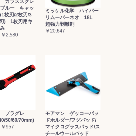
 ガラススクレ
ブルー キャッ
ミッケル化学 ハイパー
1枚刃/2枚刃/3
リムーバーネオ 18L
枚刃) 1枚刃用キ
超強力剥離剤
み
￥20,647
 ￥2,580
毛 プラグレ
モアマン ゲッコーパッ
0/50/60/70mm)
ドホルダー/フグパッド/
 ￥957
マイクログラスパッド/ス
チールウールバッド