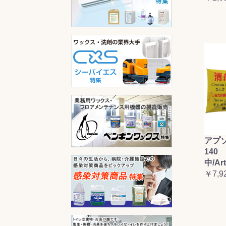
アプ
140 
中/Ar
￥7,9