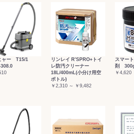
お買い物を続ける
カートへ進む
ャー T15/1
リンレイ R'SPRO+トイ
スマート
-308.0
レ防汚クリーナー
剤 300
510
18L/400mL(小分け用空
￥4,620
ボトル)
￥2,310 ～ ￥9,482