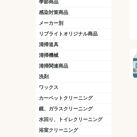
季節商品
感染対策商品
おう吐物
除菌洗剤
うがい薬
マスク
手洗い石鹸
手指消毒
手袋
メーカー別
クオリティ
ニイタカ
シーバイエス
リンレイ
ペンギンワックス
横浜油脂工業
ミッケル化学（旧：スイショウ
ユシロ化学
コニシ
つやげん
ダイカ商事
スリーエムジャパン
山崎産業
テラモト
セイワ
エトレー
ラバーメイド
ジャパックス
日本サニパック
ケルヒャー
マキタ
ショーワグローブ
花王
サラヤ
アルボース
コスケム
ミヤキ
紺商
信徳ポミー
樹脂ワック
下地剤
ドライメ
水性・半
油性ワッ
特殊用途
ニュート
天然石材
木床用ワ
床用クリ
剥離剤
植物油用
鉱物油用
その他
樹脂ワッ
水性・半
下地剤
特殊用途
ドライメ
クリーナ
ハクリ剤
石材床用
木床用商
日常管理
リブライトオリジナル商品
＆ユーホー）
脂仕上げ
ステム
コンクリ
脂ワック
LLオレンジクリーナー
LL油脂専用クリーナー
LLワックスモップ
LL-21
マーベラスiL
清掃道具
ほうき
ちりとり
モップ及び関連品
モップ
ハードフロア用ダストモップ
テラモト
その他
ワンタッチ
水切りドラ
その他アタ
関連商品
ワックス塗
清掃機械
(ワンタッチ
掃除機
高圧洗浄機
吸水機
カーペット用マシン
送風機
ポリッシャー
ポリッシャー・自動床洗浄機用
掃除機用紙パック
その他
ドライバ
アップラ
コードレ
階段用
スタンダ
高速回転
ハンディ
関連商品
清掃関連商品
パッド
ダストカート
台車
移動式バレット
脚立
モップハンガー
サインボード
光沢計
カーペット汚染度計
洗剤
床用表面洗浄剤
ハクリ剤
厨房用
工場用
石材用
サビ用
木材用
タイル用
外壁用
壁面用
手あか用
病院用
除菌用
ワックス
樹脂ワックス
半樹脂ワックス
フローリング用
病院用ワックス
中性ワックス
石材用
木床用
その他
シーバイエス
リンレイ
ペンギンワック
コニシ
スイショウ
ユシロ
信徳ポミー
その他
カーペットクリーニング
洗剤
ブラシ
パット
その他
ガム除去剤
シミ抜き剤
鏡、ガラスクリーニング
ガラスワイパー
シャンパー(ウオッシャー)
ガラススクイジー
ケレン
ツールホルダー
洗剤
天井・高所作業
うろこ取り
水回り、トイレクリーニング
洗剤
尿石除去剤
水アカ除去剤
排水管つまり除去剤
消臭・防臭剤
道具
ブラシ
ラバーカップ
水アカ除去
浴室クリーニング