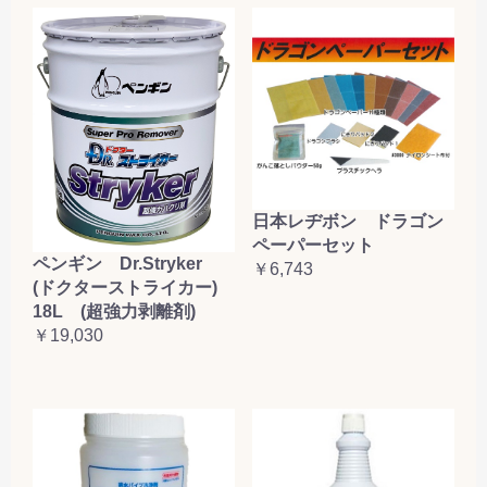
日本レヂボン ドラゴン
ペーパーセット
ペンギン Dr.Stryker
￥6,743
(ドクターストライカー)
18L (超強力剥離剤)
￥19,030