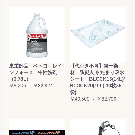
東栄部品 ベトコ レイ
【代引き不可】第一衛
ンフォース 中性洗剤
材 防災人 水たまり吸水
（3.78L）
シート BLOCK15(14L)/
￥8,206 ～ ￥32,824
BLOCK20(19L)(10枚×5
袋)
￥49,500 ～ ￥62,700