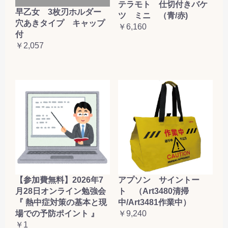
テラモト 仕切付きバケ
早乙女 3枚刃ホルダー
ツ ミニ （青/赤)
穴あきタイプ キャップ
￥6,160
付
￥2,057
【参加費無料】2026年7
アプソン サイントー
月28日オンライン勉強会
ト （Art3480清掃
『 熱中症対策の基本と現
中/Art3481作業中）
場での予防ポイント 』
￥9,240
￥1