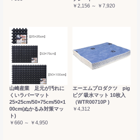
￥2,156 ～ ￥7,920
山崎産業 足元が汚れに
エーエムプロダクツ pig
くいラバーマット
ピグ 吸水マット 10枚入
25×25cm/50×75cm/50×1
（WTR00710P )
00cm(ぬかるみ対策マッ
￥4,312
ト)
￥660 ～ ￥4,950