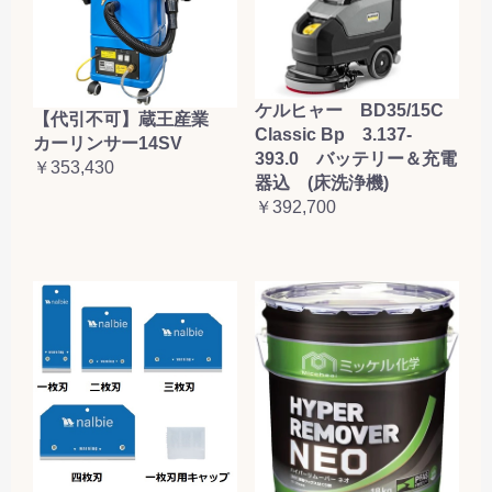
ケルヒャー BD35/15C
【代引不可】蔵王産業
Classic Bp 3.137-
カーリンサー14SV
393.0 バッテリー＆充電
￥353,430
器込 (床洗浄機)
￥392,700