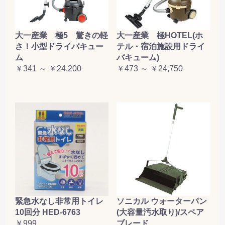
大一産業 極5 驚きの軽
大一産業 極HOTEL(ホ
さ！小型ドライバキュー
テル・宿泊施設用ドライ
ム
バキューム)
￥341 ～ ￥24,200
￥473 ～ ￥24,750
緊急水なし非常用トイレ
ソニカル ウォーターパン
10回分 HED-6763
(大容量汚水取り)/スペア
￥999
ブレード