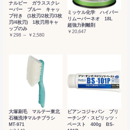
ナルビー ガラススクレ
ーパー ブルー キャッ
ミッケル化学 ハイパー
プ付き (1枚刃/2枚刃/3枚
リムーバーネオ 18L
刃/4枚刃) 1枚刃用キャ
超強力剥離剤
ップのみ
￥20,647
￥298 ～ ￥2,580
大塚刷毛 マルテー東北
ビアンコジャパン ブリ
石橋洗浄マルチブラシ
ーチング・スピリッツ・
MT-971
ペースト 400g BS-