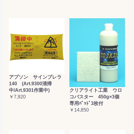
アプソン サインブレラ
140 (Art.9300清掃
クリアライト工業 ウロ
中/Art.9301作業中)
コバスター 450g×3個
￥7,920
専用ﾊﾟｯﾄﾞ3枚付
￥14,850