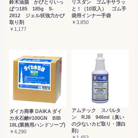
鈴木油脂 かびとりいっ
リスダン ゴム手サラッ
ぱつ185 185g S-
と！（10双入） ゴム手
2812 ジェル状強力かび
袋用インナー手袋
取り剤
￥3,850
￥1,177
アムテック スパルタ
ダイカ商事 DAIKA ダイ
ン RJ8 946ml（臭い
カ水石鹸#100GN BIB
の少ないカビ取り・漂白
18L(業務用ハンドソープ)
剤）
￥4,290
￥1,452