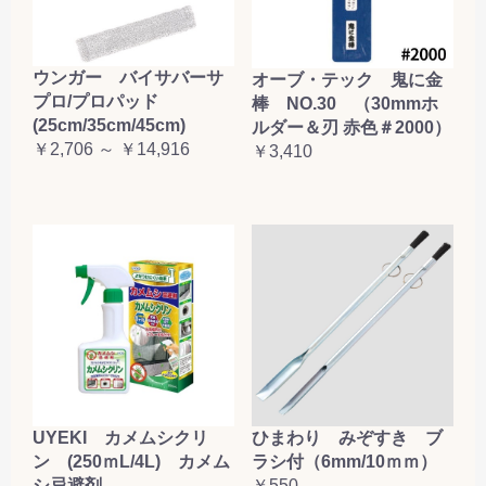
ウンガー バイサバーサ
オーブ・テック 鬼に金
プロ/プロパッド
棒 NO.30 （30mmホ
(25cm/35cm/45cm)
ルダー＆刃 赤色＃2000）
￥2,706 ～ ￥14,916
￥3,410
UYEKI カメムシクリ
ひまわり みぞすき ブ
ン (250ｍL/4L) カメム
ラシ付（6mm/10ｍｍ）
シ忌避剤
￥550