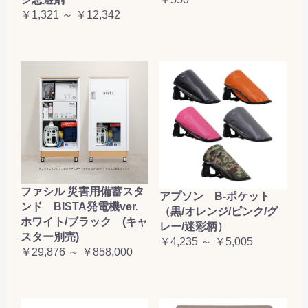
お買い物を続ける
カートへ進む
￥1,321 ～ ￥12,342
ファシル 災害用備蓄スタ
アプソン B-ポケット
ンド BISTA発電機ver.
（黒/オレンジ/ピンク/グ
ホワイト/ブラック (キャ
レー/迷彩柄）
スター別売)
￥4,235 ～ ￥5,005
￥29,876 ～ ￥858,000