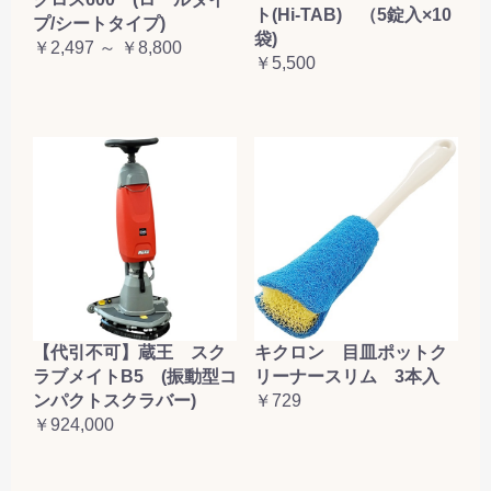
ト(Hi-TAB) （5錠入×10
プ/シートタイプ)
袋)
￥2,497 ～ ￥8,800
￥5,500
【代引不可】蔵王 スク
キクロン 目皿ポットク
ラブメイトB5 (振動型コ
リーナースリム 3本入
ンパクトスクラバー)
￥729
￥924,000