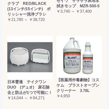
セイワ ザラザラ床用水
クラブ RED/BLACK
拭きモップ MZR-500-5
(13インチ/15インチ) ポ
￥3,740 ～ ￥37,400
リッシャー洗浄ブラシ
￥21,780 ～ ￥38,720
【医薬用外毒劇物】コス
日本曹達 テイクワン
ケム ブラストオーブン
DUO (デュオ) 尿石除
クリーナー 3.78L
去と防止が1つで可能に！
￥4,950
￥14,044 ～ ￥84,271