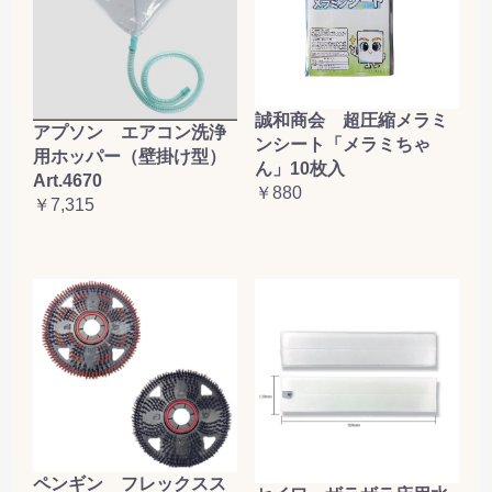
誠和商会 超圧縮メラミ
アプソン エアコン洗浄
ンシート「メラミちゃ
用ホッパー（壁掛け型）
ん」10枚入
Art.4670
￥880
￥7,315
ペンギン フレックスス