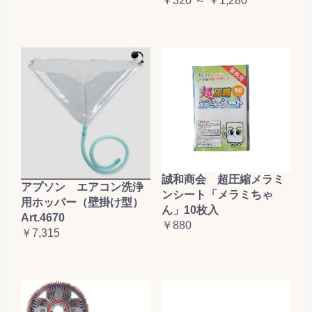
￥320 ～ ￥1,280
誠和商会 超圧縮メラミ
アプソン エアコン洗浄
ンシート「メラミちゃ
用ホッパー（壁掛け型）
ん」10枚入
Art.4670
￥880
￥7,315