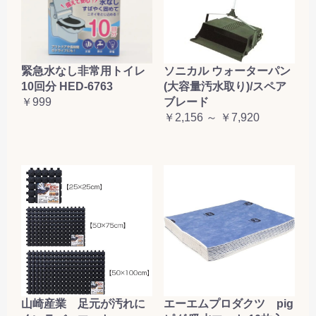
緊急水なし非常用トイレ
ソニカル ウォーターパン
10回分 HED-6763
(大容量汚水取り)/スペア
￥999
ブレード
￥2,156 ～ ￥7,920
山崎産業 足元が汚れに
エーエムプロダクツ pig