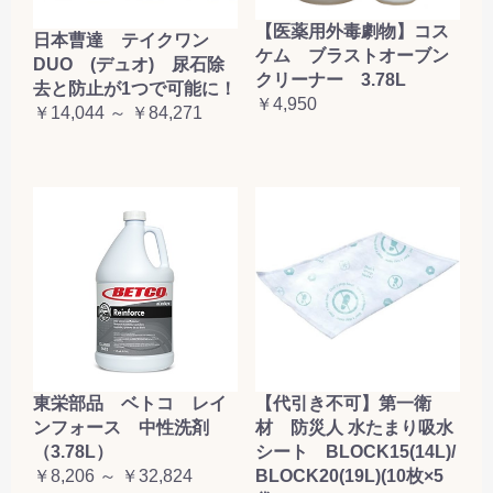
【医薬用外毒劇物】コス
日本曹達 テイクワン
ケム ブラストオーブン
DUO (デュオ) 尿石除
クリーナー 3.78L
去と防止が1つで可能に！
￥4,950
￥14,044 ～ ￥84,271
東栄部品 ベトコ レイ
【代引き不可】第一衛
ンフォース 中性洗剤
材 防災人 水たまり吸水
（3.78L）
シート BLOCK15(14L)/
￥8,206 ～ ￥32,824
BLOCK20(19L)(10枚×5