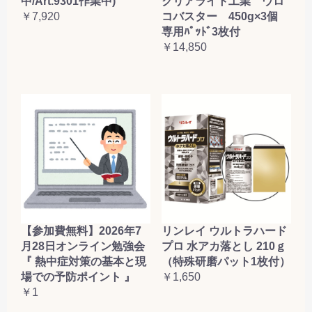
クリアライト工業 ウロ
中/Art.9301作業中)
コバスター 450g×3個
￥7,920
専用ﾊﾟｯﾄﾞ3枚付
￥14,850
【参加費無料】2026年7
リンレイ ウルトラハード
月28日オンライン勉強会
プロ 水アカ落とし 210ｇ
『 熱中症対策の基本と現
（特殊研磨パット1枚付）
場での予防ポイント 』
￥1,650
￥1