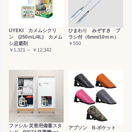
UYEKI カメムシクリ
ひまわり みぞすき ブ
ン (250ｍL/4L) カメム
ラシ付（6mm/10ｍｍ）
シ忌避剤
￥550
￥1,321 ～ ￥12,342
ファシル 災害用備蓄スタ
アプソン B-ポケット