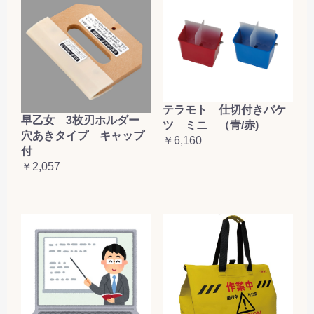
テラモト 仕切付きバケ
早乙女 3枚刃ホルダー
ツ ミニ （青/赤)
穴あきタイプ キャップ
￥6,160
付
￥2,057