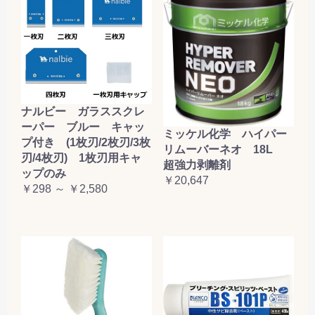
ナルビー ガラススクレ
ーパー ブルー キャッ
ミッケル化学 ハイパー
プ付き (1枚刃/2枚刃/3枚
リムーバーネオ 18L
刃/4枚刃) 1枚刃用キャ
超強力剥離剤
ップのみ
￥20,647
￥298 ～ ￥2,580