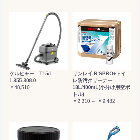
ケルヒャー T15/1
リンレイ R'SPRO+トイ
1.355-308.0
レ防汚クリーナー
￥48,510
18L/400mL(小分け用空ボ
トル)
￥2,310 ～ ￥9,482