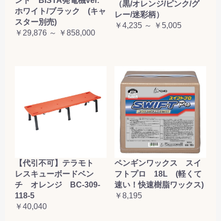
ンド BISTA発電機ver.
（黒/オレンジ/ピンク/グ
ホワイト/ブラック (キャ
レー/迷彩柄）
スター別売)
￥4,235 ～ ￥5,005
￥29,876 ～ ￥858,000
【代引不可】テラモト
ペンギンワックス スイ
レスキューボードベン
フトプロ 18L (軽くて
チ オレンジ BC-309-
速い！快速樹脂ワックス)
118-5
￥8,195
￥40,040