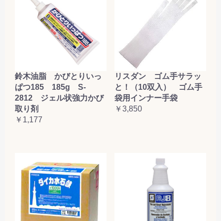
鈴木油脂 かびとりいっ
リスダン ゴム手サラッ
ぱつ185 185g S-
と！（10双入） ゴム手
2812 ジェル状強力かび
袋用インナー手袋
取り剤
￥3,850
￥1,177