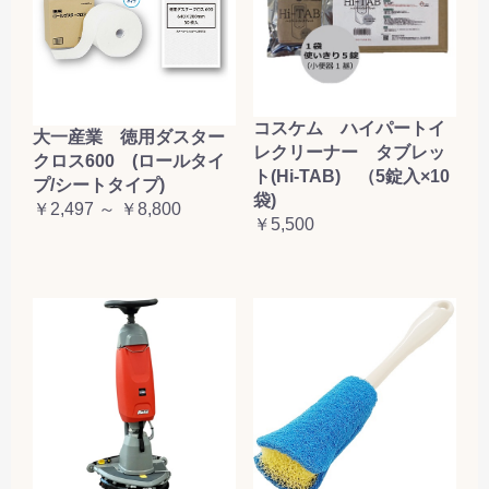
コスケム ハイパートイ
大一産業 徳用ダスター
レクリーナー タブレッ
クロス600 (ロールタイ
ト(Hi-TAB) （5錠入×10
プ/シートタイプ)
袋)
￥2,497 ～ ￥8,800
￥5,500