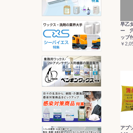
早乙
ー 
ップ
￥2,0
アプ