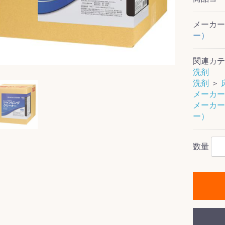
メーカ
ー）
ス(一般製品)
ンテナンス用樹
樹脂製品
クス
製品
ラ フロアケアシ
用・テラゾー・
ックス
ーナー
クリーナー
クリーナー
クス
樹脂製品
製品
ンテナンス用樹
ー製品
商品
品
商品
関連カテ
剤
ート用
ス
洗剤
洗剤
＞
式モップ
イヤー
ッチメント
布
メーカー
式用)
メーカー
キューム
イトバキューム
スタイプ
ード
ポリッシャー
ー）
数量
ス