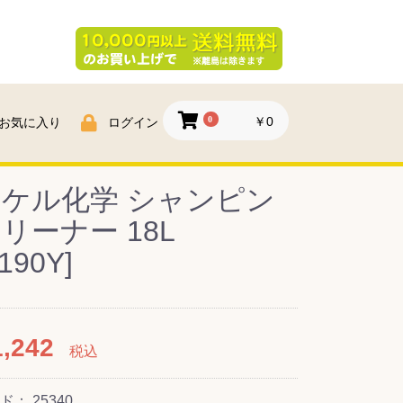
0
￥0
お気に入り
ログイン
ケル化学 シャンピン
リーナー 18L
1190Y]
,242
税込
ード：
25340