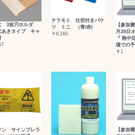
テラモト 仕切付きバケ
女 3枚刃ホルダ
【参加費
ツ ミニ （青/赤)
穴あきタイプ キャ
月28日
￥6,160
付
『 熱中
57
場での予
￥1
ソン サインブレラ
【参加費