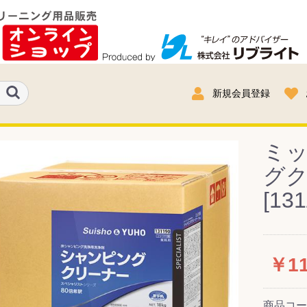
新規会員登録
ミッ
グク
[13
￥11
商品コ