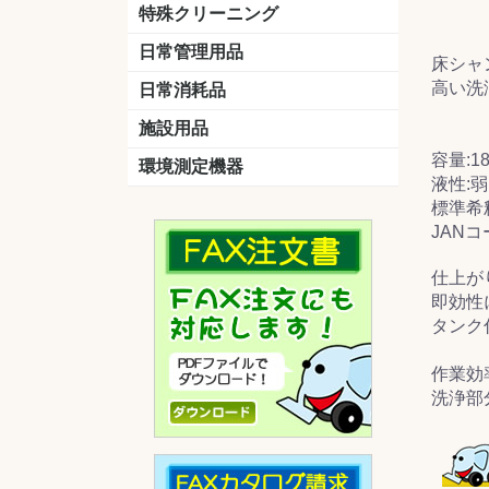
洗剤
道具
バスクリーナー
カビ取り剤
スポンジ
特殊クリーニング
石材
エアコン
外壁
その他
洗浄剤
リンス&中和剤
洗浄ツール
洗浄シート
洗浄
道具
日常管理用品
床シャ
剤
クリーナー
洗濯用洗剤
油汚れ落とし
サビ取り剤
タバコ専用消臭
高い洗
日常消耗品
トイレットペーパー
ペーパータオル
便座除菌クリーナー
ポリ袋
施設用品
容量:18
マット・他
ベンチ
灰皿
傘立
くず入れ
環境測定機器
液性:
残留塩素測定器
空気環境測定器
粉じん計
風速計
温湿度計
標準希釈
JANコー
仕上が
即効性
タンク
作業効
洗浄部