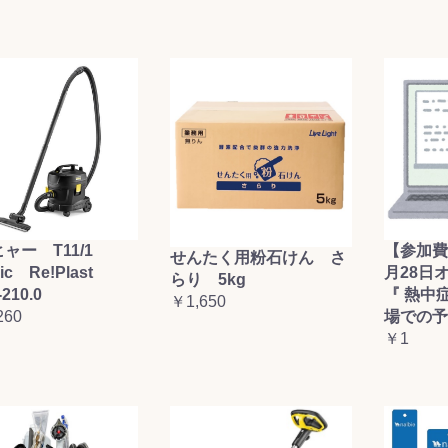
ャー T11/1
【参加費
せんたく用粉石けん さ
sic Re!Plast
月28日
らり 5kg
-210.0
『 熱中
￥1,650
260
場での予
￥1