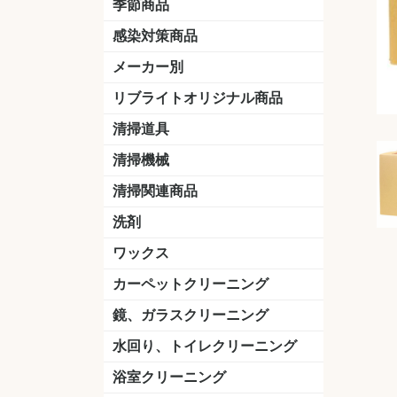
季節商品
感染対策商品
おう吐物
除菌洗剤
うがい薬
マスク
手洗い石鹸
手指消毒
手袋
メーカー別
クオリティ
ニイタカ
シーバイエス
リンレイ
ペンギンワックス
横浜油脂工業
ミッケル化学（旧：スイショウ
ユシロ化学
コニシ
つやげん
ダイカ商事
スリーエムジャパン
山崎産業
テラモト
セイワ
エトレー
ラバーメイド
ジャパックス
日本サニパック
ケルヒャー
マキタ
ショーワグローブ
花王
サラヤ
アルボース
コスケム
ミヤキ
紺商
信徳ポミー
樹脂ワック
下地剤
ドライメ
水性・半
油性ワッ
特殊用途
ニュート
天然石材
木床用ワ
床用クリ
剥離剤
植物油用
鉱物油用
その他
樹脂ワッ
水性・半
下地剤
特殊用途
ドライメ
クリーナ
ハクリ剤
石材床用
木床用商
日常管理
リブライトオリジナル商品
＆ユーホー）
脂仕上げ
ステム
コンクリ
脂ワック
LLオレンジクリーナー
LL油脂専用クリーナー
LLワックスモップ
LL-21
マーベラスiL
清掃道具
ほうき
ちりとり
モップ及び関連品
モップ
ハードフロア用ダストモップ
テラモト
その他
ワンタッチ
水切りドラ
その他アタ
関連商品
ワックス塗
清掃機械
(ワンタッチ
掃除機
高圧洗浄機
吸水機
カーペット用マシン
送風機
ポリッシャー
ポリッシャー・自動床洗浄機用
掃除機用紙パック
その他
ドライバ
アップラ
コードレ
階段用
スタンダ
高速回転
ハンディ
関連商品
清掃関連商品
パッド
ダストカート
台車
移動式バレット
脚立
モップハンガー
サインボード
光沢計
カーペット汚染度計
洗剤
床用表面洗浄剤
ハクリ剤
厨房用
工場用
石材用
サビ用
木材用
タイル用
外壁用
壁面用
手あか用
病院用
除菌用
ワックス
樹脂ワックス
半樹脂ワックス
フローリング用
病院用ワックス
中性ワックス
石材用
木床用
その他
シーバイエス
リンレイ
ペンギンワック
コニシ
スイショウ
ユシロ
信徳ポミー
その他
カーペットクリーニング
洗剤
ブラシ
パット
その他
ガム除去剤
シミ抜き剤
鏡、ガラスクリーニング
ガラスワイパー
シャンパー(ウオッシャー)
ガラススクイジー
ケレン
ツールホルダー
洗剤
天井・高所作業
うろこ取り
水回り、トイレクリーニング
洗剤
尿石除去剤
水アカ除去剤
排水管つまり除去剤
消臭・防臭剤
道具
ブラシ
ラバーカップ
水アカ除去
浴室クリーニング