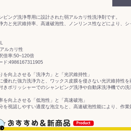
&前処理
ンピング洗浄専用に設計された弱アルカリ性洗浄剤です。
浄力と光沢維持率、高速破泡性、ノンリンス性などにより、シ
L
弱アルカリ性
倍率:50~120倍
ド:4986167311905
りを向上させる「洗浄力」と「光沢維持性」
に優れた強力洗浄力と、ワックス皮膜を侵さない光沢維持性を
付きポリッシャーでのシャンピング洗浄や自動床洗浄機での洗
率を向上させる「低泡性」と「高速破泡」
分を視認しやすい適度な泡立ちと、高速破泡性能により、作業