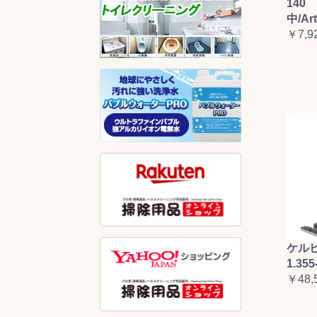
140 
中/Ar
￥7,9
ケルヒ
1.355
￥48,