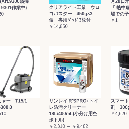
(Art.9300清掃
月28日
お買い物を続ける
カートへ進む
クリアライト工業 ウロ
t.9301作業中)
『 熱中
コバスター 450g×3
20
場での予
個 専用ﾊﾟｯﾄﾞ3枚付
￥1
￥14,850
ャー T15/1
リンレイ R'SPRO+トイ
スマート
-308.0
レ防汚クリーナー
剤 300
510
18L/400mL(小分け用空
￥4,620
ボトル)
￥2,310 ～ ￥9,482