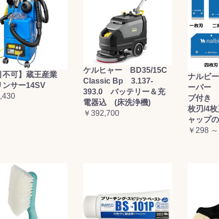
ケルヒャー BD35/15C
引不可】蔵王産業
ナルビー
Classic Bp 3.137-
ンサー14SV
ーパー 
393.0 バッテリー＆充
,430
プ付き (
電器込 (床洗浄機)
枚刃/4
￥392,700
ャップの
￥298 ～