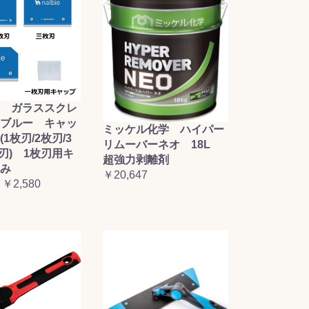
 ガラススクレ
ブルー キャッ
ミッケル化学 ハイパー
1枚刃/2枚刃/3
リムーバーネオ 18L
枚刃) 1枚刃用キ
超強力剥離剤
み
￥20,647
 ￥2,580