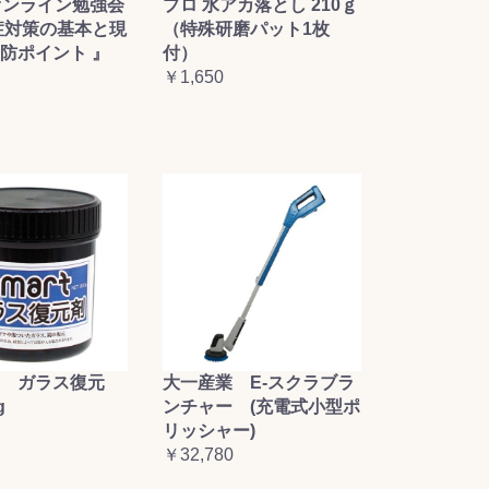
オンライン勉強会
プロ 水アカ落とし 210ｇ
症対策の基本と現
（特殊研磨パット1枚
防ポイント 』
付）
￥1,650
大一産業 E-スクラブラ
 ガラス復元
ンチャー (充電式小型ポ
g
リッシャー)
￥32,780