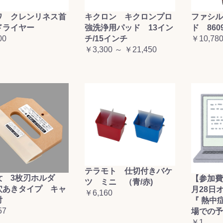
ワ クレンリネス首
キクロン キクロンプロ
ファシル
ドライヤー
強洗浄用パッド 13イン
ド 860
00
チ/15インチ
￥10,78
￥3,300 ～ ￥21,450
テラモト 仕切付きバケ
女 3枚刃ホルダ
【参加費
ツ ミニ （青/赤)
穴あきタイプ キャ
月28日
￥6,160
付
『 熱中
57
場での予
￥1