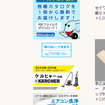
セイ
振り
￥2,2
早乙
ー 
ップ
￥2,0