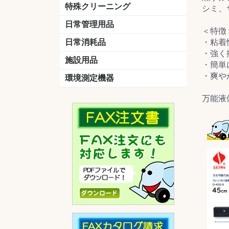
洗剤
道具
バスクリーナー
カビ取り剤
スポンジ
特殊クリーニング
シミ、
石材
エアコン
外壁
その他
洗浄剤
リンス&中和剤
洗浄ツール
洗浄シート
洗浄
道具
日常管理用品
＜特徴
剤
クリーナー
洗濯用洗剤
油汚れ落とし
サビ取り剤
タバコ専用消臭
日常消耗品
・粘着
・強く
トイレットペーパー
ペーパータオル
便座除菌クリーナー
ポリ袋
施設用品
・簡単
・爽や
マット・他
ベンチ
灰皿
傘立
くず入れ
環境測定機器
残留塩素測定器
空気環境測定器
粉じん計
風速計
温湿度計
万能液