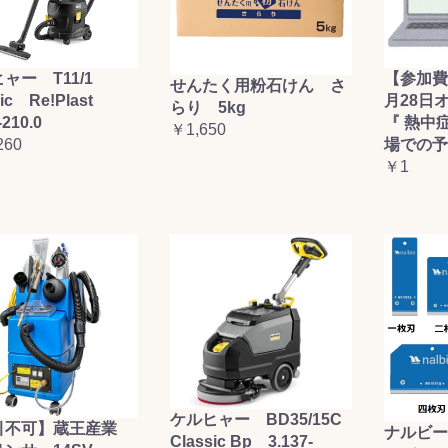
ャー T11/1
【参加費
せんたく用粉石けん さ
sic Re!Plast
月28日
らり 5kg
-210.0
『 熱中
￥1,650
260
場での予
￥1
ケルヒャー BD35/15C
引不可】蔵王産業
ナルビー
Classic Bp 3.137-