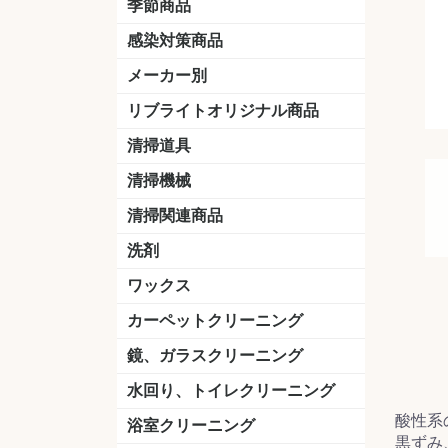
季節商品
感染対策商品
おう吐物
除菌洗剤
うがい薬
マスク
手洗い石鹸
手指消毒
手袋
メーカー別
クオリティ
ニイタカ
シーバイエス
リンレイ
ペンギンワックス
横浜油脂工業
ミッケル化学（旧：スイショウ
ユシロ化学
コニシ
つやげん
ダイカ商事
スリーエムジャパン
山崎産業
テラモト
セイワ
エトレー
ラバーメイド
ジャパックス
日本サニパック
ケルヒャー
マキタ
ショーワグローブ
花王
サラヤ
アルボース
コスケム
ミヤキ
紺商
信徳ポミー
樹脂ワック
下地剤
ドライメ
水性・半
油性ワッ
特殊用途
ニュート
天然石材
木床用ワ
床用クリ
剥離剤
植物油用
鉱物油用
その他
樹脂ワッ
水性・半
下地剤
特殊用途
ドライメ
クリーナ
ハクリ剤
石材床用
木床用商
日常管理
リブライトオリジナル商品
＆ユーホー）
脂仕上げ
ステム
コンクリ
脂ワック
LLオレンジクリーナー
LL油脂専用クリーナー
LLワックスモップ
LL-21
マーベラスiL
清掃道具
ほうき
ちりとり
モップ及び関連品
モップ
ハードフロア用ダストモップ
テラモト
その他
ワンタッチ
水切りドラ
その他アタ
関連商品
ワックス塗
清掃機械
(ワンタッチ
掃除機
高圧洗浄機
吸水機
カーペット用マシン
送風機
ポリッシャー
ポリッシャー・自動床洗浄機用
掃除機用紙パック
その他
ドライバ
アップラ
コードレ
階段用
スタンダ
高速回転
ハンディ
関連商品
清掃関連商品
パッド
ダストカート
台車
移動式バレット
脚立
モップハンガー
サインボード
光沢計
カーペット汚染度計
洗剤
床用表面洗浄剤
ハクリ剤
厨房用
工場用
石材用
サビ用
木材用
タイル用
外壁用
壁面用
手あか用
病院用
除菌用
ワックス
樹脂ワックス
半樹脂ワックス
フローリング用
病院用ワックス
中性ワックス
石材用
木床用
その他
シーバイエス
リンレイ
ペンギンワック
コニシ
スイショウ
ユシロ
信徳ポミー
その他
カーペットクリーニング
洗剤
ブラシ
パット
その他
ガム除去剤
シミ抜き剤
鏡、ガラスクリーニング
ガラスワイパー
シャンパー(ウオッシャー)
ガラススクイジー
ケレン
ツールホルダー
洗剤
天井・高所作業
うろこ取り
水回り、トイレクリーニング
酸性系
洗剤
尿石除去剤
水アカ除去剤
排水管つまり除去剤
消臭・防臭剤
道具
ブラシ
ラバーカップ
水アカ除去
浴室クリーニング
黒ずみ