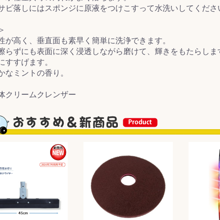
サビ落しにはスポンジに原液をつけこすって水洗いしてくださ
&前処理
＞
性が高く、垂直面も素早く簡単に洗浄できます。
擦らずにも表面に深く浸透しながら磨けて、輝きをもたらしま
にすすげます。
かなミントの香り。
体クリームクレンザー