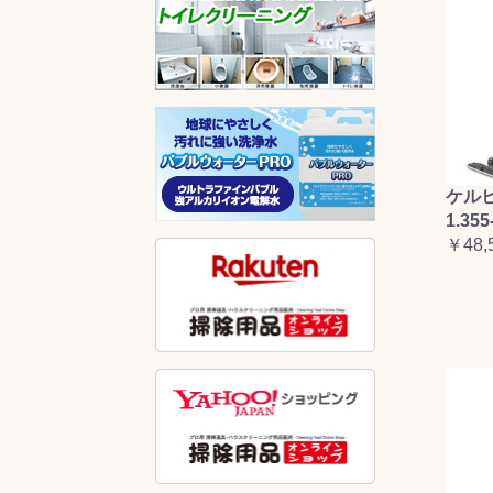
ケルヒ
1.355
￥48,