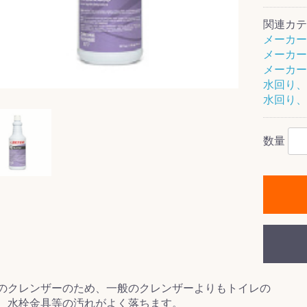
関連カテ
メーカー
メーカー
メーカー
ス(一般製品)
ンテナンス用樹
樹脂製品
クス
製品
ラ フロアケアシ
用・テラゾー・
ックス
ーナー
クリーナー
クリーナー
クス
樹脂製品
製品
ンテナンス用樹
ー製品
商品
品
商品
水回り、
剤
ート用
ス
水回り、
式モップ
イヤー
ッチメント
布
式用)
数量
キューム
イトバキューム
スタイプ
ード
ポリッシャー
ス
のクレンザーのため、一般のクレンザーよりもトイレの
、水栓金具等の汚れがよく落ちます。