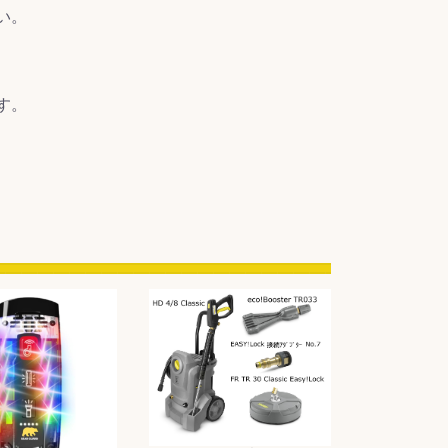
い。
す。