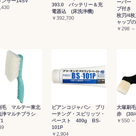
ンサー14SV
ーパー 
393.0 バッテリー＆充
,430
プ付き (
電器込 (床洗浄機)
枚刃/4
￥392,700
ャップの
￥298 ～
刷毛 マルテー東北
ビアンコジャパン ブリ
大塚刷
洗浄マルチブラシ
ーチング・スピリッツ・
赤 (30/4
71
ペースト 400g BS-
￥550 ～
49
101P
￥2,904