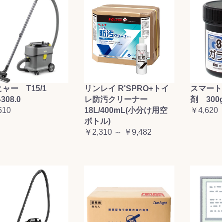
お買い物を続ける
カートへ進む
ャー T15/1
リンレイ R'SPRO+トイ
スマート
-308.0
レ防汚クリーナー
剤 300
510
18L/400mL(小分け用空
￥4,620
ボトル)
￥2,310 ～ ￥9,482