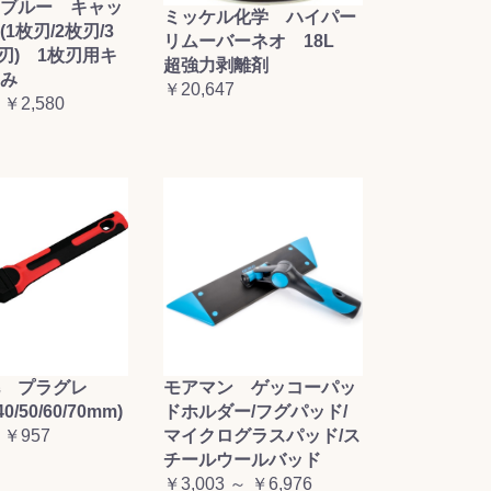
ブルー キャッ
ミッケル化学 ハイパー
1枚刃/2枚刃/3
リムーバーネオ 18L
枚刃) 1枚刃用キ
超強力剥離剤
み
￥20,647
 ￥2,580
毛 プラグレ
モアマン ゲッコーパッ
0/50/60/70mm)
ドホルダー/フグパッド/
 ￥957
マイクログラスパッド/ス
チールウールバッド
￥3,003 ～ ￥6,976