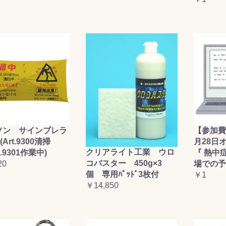
ソン サインブレラ
【参加費
(Art.9300清掃
月28日
クリアライト工業 ウロ
t.9301作業中)
『 熱中
コバスター 450g×3
20
場での予
個 専用ﾊﾟｯﾄﾞ3枚付
￥1
￥14,850