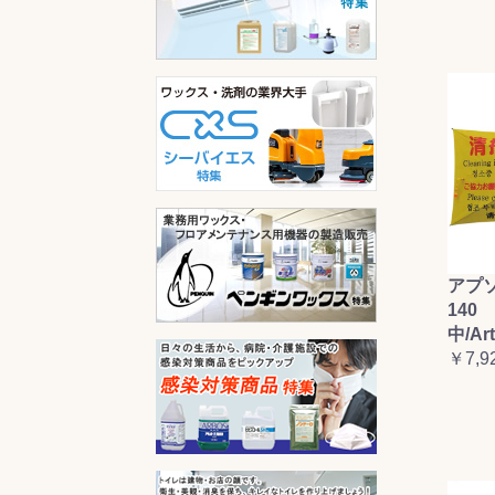
アプ
140 
中/Ar
￥7,9