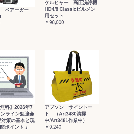
ケルヒャー 高圧洗浄機
HD4/8 Classicビルメン
 ベアーガー
用セット
9
￥98,000
0
無料】2026年7
アプソン サイントー
オンライン勉強会
ト （Art3480清掃
症対策の基本と現
中/Art3481作業中）
防ポイント 』
￥9,240