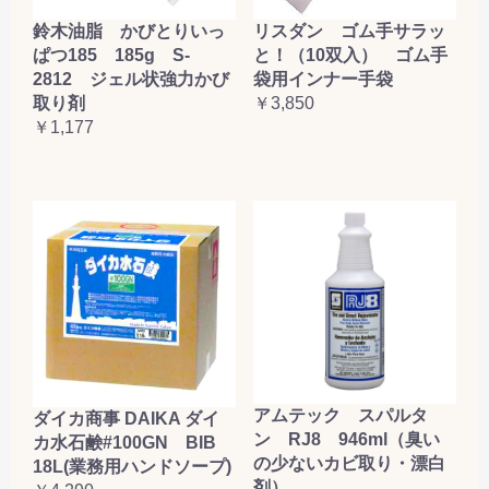
鈴木油脂 かびとりいっ
リスダン ゴム手サラッ
ぱつ185 185g S-
と！（10双入） ゴム手
2812 ジェル状強力かび
袋用インナー手袋
取り剤
￥3,850
￥1,177
アムテック スパルタ
ダイカ商事 DAIKA ダイ
ン RJ8 946ml（臭い
カ水石鹸#100GN BIB
の少ないカビ取り・漂白
18L(業務用ハンドソープ)
剤）