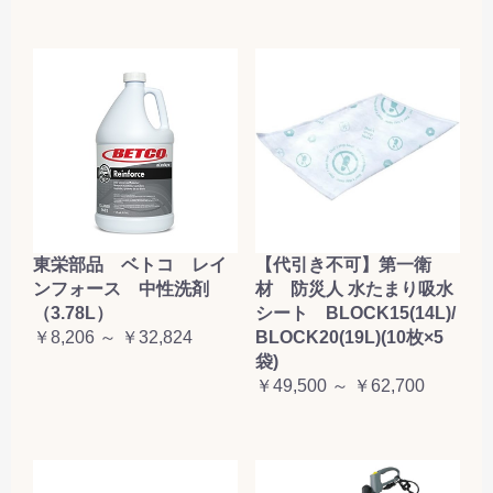
東栄部品 ベトコ レイ
【代引き不可】第一衛
ンフォース 中性洗剤
材 防災人 水たまり吸水
（3.78L）
シート BLOCK15(14L)/
￥8,206 ～ ￥32,824
BLOCK20(19L)(10枚×5
袋)
￥49,500 ～ ￥62,700