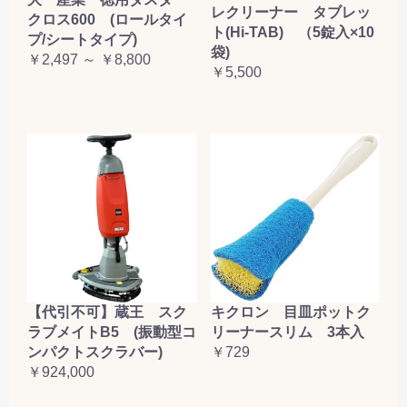
レクリーナー タブレッ
クロス600 (ロールタイ
ト(Hi-TAB) （5錠入×10
プ/シートタイプ)
袋)
￥2,497 ～ ￥8,800
￥5,500
【代引不可】蔵王 スク
キクロン 目皿ポットク
ラブメイトB5 (振動型コ
リーナースリム 3本入
ンパクトスクラバー)
￥729
￥924,000