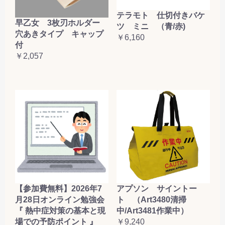
テラモト 仕切付きバケ
早乙女 3枚刃ホルダー
ツ ミニ （青/赤)
穴あきタイプ キャップ
￥6,160
付
￥2,057
【参加費無料】2026年7
アプソン サイントー
月28日オンライン勉強会
ト （Art3480清掃
『 熱中症対策の基本と現
中/Art3481作業中）
場での予防ポイント 』
￥9,240