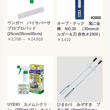
ウンガー バイサバーサ
オーブ・テック 鬼に金
プロ/プロパッド
棒 NO.30 （30mmホ
(25cm/35cm/45cm)
ルダー＆刃 赤色＃2000）
￥2,706 ～ ￥14,916
￥3,410
UYEKI カメムシクリ
ひまわり みぞすき ブ
ン (250ｍL/4L) カメム
ラシ付（6mm/10ｍｍ）