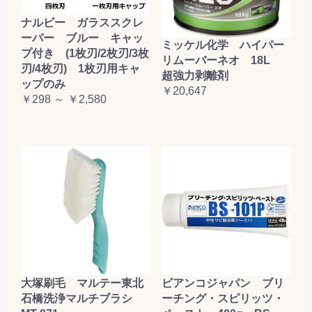
ナルビー ガラススクレ
ーパー ブルー キャッ
ミッケル化学 ハイパー
プ付き (1枚刃/2枚刃/3枚
リムーバーネオ 18L
刃/4枚刃) 1枚刃用キャ
超強力剥離剤
ップのみ
￥20,647
￥298 ～ ￥2,580
大塚刷毛 マルテー東北
ビアンコジャパン ブリ
石橋洗浄マルチブラシ
ーチング・スピリッツ・