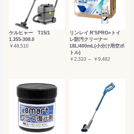
ケルヒャー T15/1
リンレイ R'SPRO+トイ
1.355-308.0
レ防汚クリーナー
￥48,510
18L/400mL(小分け用空ボ
トル)
￥2,310 ～ ￥9,482