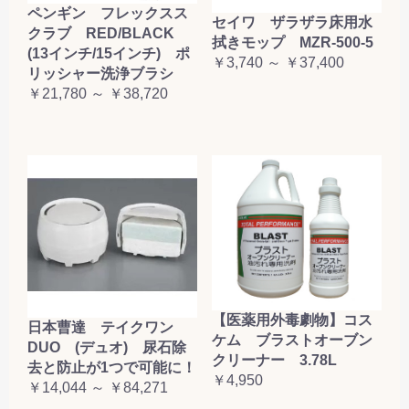
ペンギン フレックスス
セイワ ザラザラ床用水
クラブ RED/BLACK
拭きモップ MZR-500-5
(13インチ/15インチ) ポ
￥3,740 ～ ￥37,400
リッシャー洗浄ブラシ
￥21,780 ～ ￥38,720
【医薬用外毒劇物】コス
日本曹達 テイクワン
ケム ブラストオーブン
DUO (デュオ) 尿石除
クリーナー 3.78L
去と防止が1つで可能に！
￥4,950
￥14,044 ～ ￥84,271