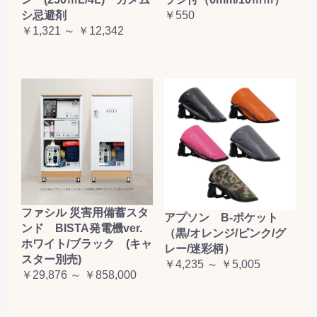
お買い物を続ける
カートへ進む
シ忌避剤
￥550
￥1,321 ～ ￥12,342
ファシル 災害用備蓄スタ
アプソン B-ポケット
ンド BISTA発電機ver.
（黒/オレンジ/ピンク/グ
ホワイト/ブラック (キャ
レー/迷彩柄）
スター別売)
￥4,235 ～ ￥5,005
￥29,876 ～ ￥858,000