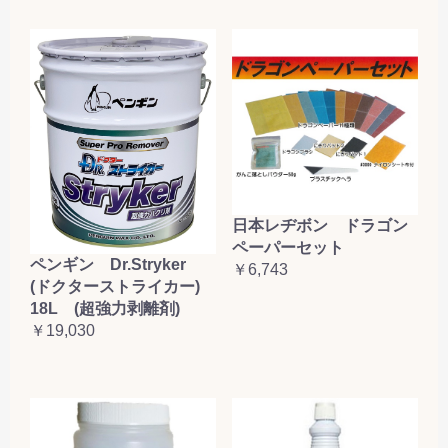
日本レヂボン ドラゴン
ペーパーセット
ペンギン Dr.Stryker
￥6,743
(ドクターストライカー)
18L (超強力剥離剤)
￥19,030