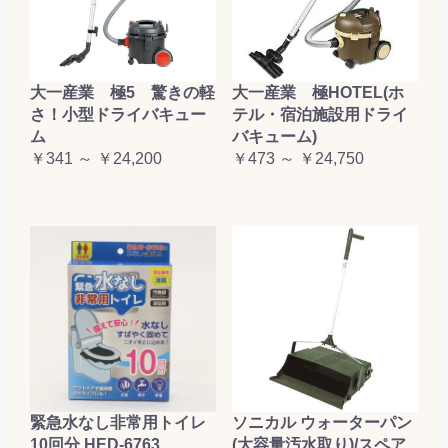
大一産業 極5 驚きの軽
大一産業 極HOTEL(ホ
さ！小型ドライバキュー
テル・宿泊施設用ドライ
ム
バキューム)
￥341 ～ ￥24,200
￥473 ～ ￥24,750
緊急水なし非常用トイレ
ソニカル ウォーターパン
10回分 HED-6763
(大容量汚水取り)/スペア