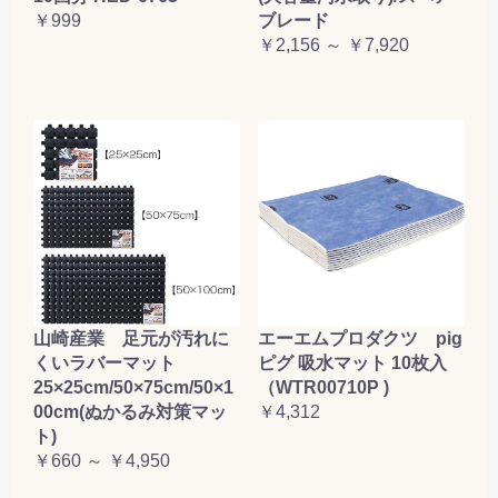
￥999
ブレード
￥2,156 ～ ￥7,920
山崎産業 足元が汚れに
エーエムプロダクツ pig
くいラバーマット
ピグ 吸水マット 10枚入
25×25cm/50×75cm/50×1
（WTR00710P )
00cm(ぬかるみ対策マッ
￥4,312
ト)
￥660 ～ ￥4,950