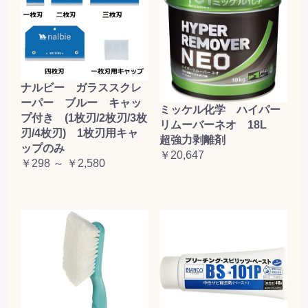
ナルビー ガラススクレ
ーパー ブルー キャッ
ミッケル化学 ハイパー
プ付き (1枚刃/2枚刃/3枚
リムーバーネオ 18L
刃/4枚刃) 1枚刃用キャ
超強力剥離剤
ップのみ
￥20,647
￥298 ～ ￥2,580