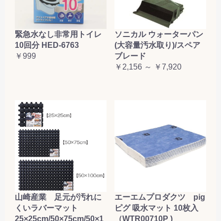
緊急水なし非常用トイレ
ソニカル ウォーターパン
10回分 HED-6763
(大容量汚水取り)/スペア
￥999
ブレード
￥2,156 ～ ￥7,920
山崎産業 足元が汚れに
エーエムプロダクツ pig
くいラバーマット
ピグ 吸水マット 10枚入
25×25cm/50×75cm/50×1
（WTR00710P )