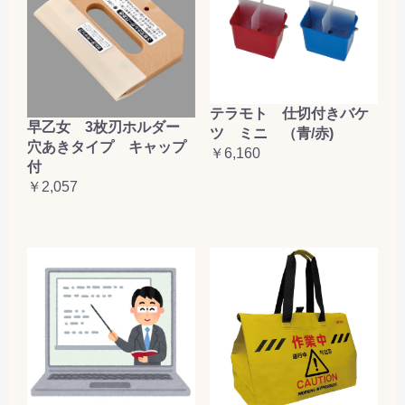
テラモト 仕切付きバケ
早乙女 3枚刃ホルダー
ツ ミニ （青/赤)
穴あきタイプ キャップ
￥6,160
付
￥2,057