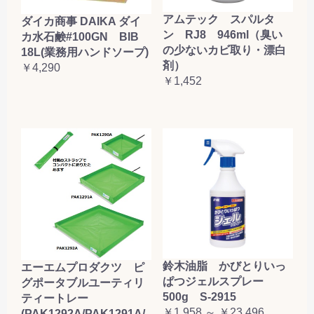
アムテック スパルタ
ダイカ商事 DAIKA ダイ
ン RJ8 946ml（臭い
カ水石鹸#100GN BIB
の少ないカビ取り・漂白
18L(業務用ハンドソープ)
剤）
￥4,290
￥1,452
鈴木油脂 かびとりいっ
エーエムプロダクツ ピ
ぱつジェルスプレー
グポータブルユーティリ
500g S-2915
ティートレー
￥1,958 ～ ￥23,496
(PAK1292A/PAK1291A/