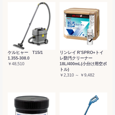
ケルヒャー T15/1
リンレイ R'SPRO+トイ
1.355-308.0
レ防汚クリーナー
￥48,510
18L/400mL(小分け用空ボ
トル)
￥2,310 ～ ￥9,482