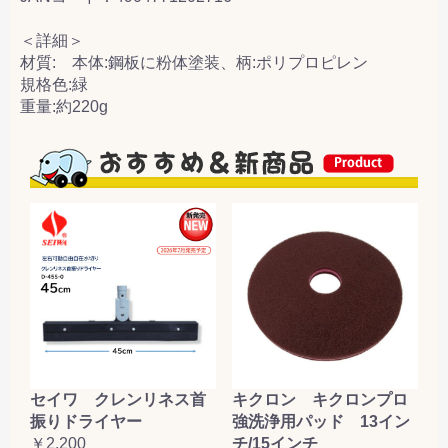
＜詳細＞
材質: 本体:鋼板に粉体塗装、柄:ポリプロピレン
規格色:緑
重量:約220g
セイワ クレンリネス首
キクロン キクロンプロ
振りドライヤー
強洗浄用パッド 13イン
￥2,200
チ/15インチ