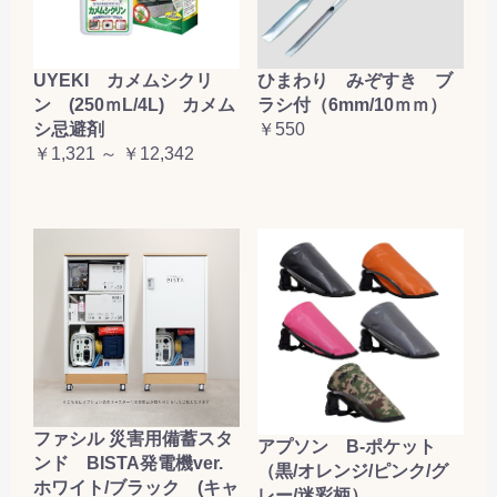
お買い物を続ける
カートへ進む
UYEKI カメムシクリ
ひまわり みぞすき ブ
ン (250ｍL/4L) カメム
ラシ付（6mm/10ｍｍ）
シ忌避剤
￥550
￥1,321 ～ ￥12,342
ファシル 災害用備蓄スタ
アプソン B-ポケット
ンド BISTA発電機ver.
（黒/オレンジ/ピンク/グ
ホワイト/ブラック (キャ
レー/迷彩柄）