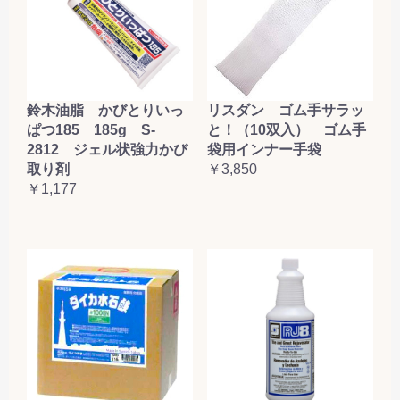
鈴木油脂 かびとりいっ
リスダン ゴム手サラッ
ぱつ185 185g S-
と！（10双入） ゴム手
2812 ジェル状強力かび
袋用インナー手袋
取り剤
￥3,850
￥1,177