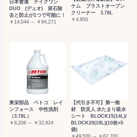
日本曹達 テイクワン
ケム ブラストオーブン
DUO (デュオ) 尿石除
クリーナー 3.78L
去と防止が1つで可能に！
￥4,950
￥14,044 ～ ￥84,271
東栄部品 ベトコ レイ
【代引き不可】第一衛
ンフォース 中性洗剤
材 防災人 水たまり吸水
（3.78L）
シート BLOCK15(14L)/
￥8,206 ～ ￥32,824
BLOCK20(19L)(10枚×5
袋)
￥49,500 ～ ￥62,700