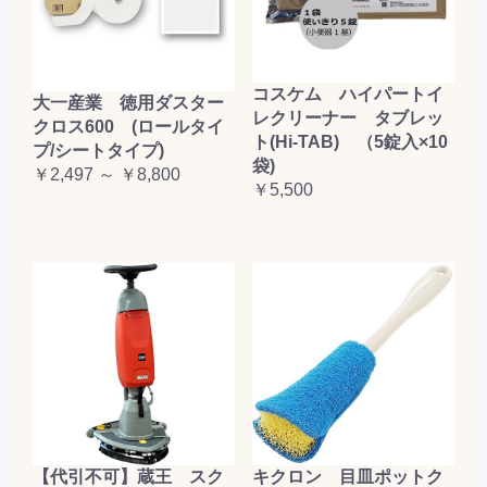
コスケム ハイパートイ
大一産業 徳用ダスター
レクリーナー タブレッ
クロス600 (ロールタイ
ト(Hi-TAB) （5錠入×10
プ/シートタイプ)
袋)
￥2,497 ～ ￥8,800
￥5,500
【代引不可】蔵王 スク
キクロン 目皿ポットク