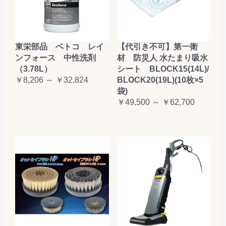
東栄部品 ベトコ レイ
【代引き不可】第一衛
ンフォース 中性洗剤
材 防災人 水たまり吸水
（3.78L）
シート BLOCK15(14L)/
￥8,206 ～ ￥32,824
BLOCK20(19L)(10枚×5
袋)
￥49,500 ～ ￥62,700