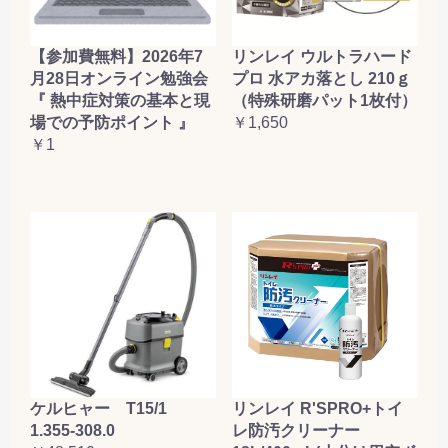
【参加費無料】2026年7
リンレイ ウルトラハード
月28日オンライン勉強会
プロ 水アカ落とし 210ｇ
『 熱中症対策の基本と現
（特殊研磨パット1枚付）
場での予防ポイント 』
￥1,650
￥1
ケルヒャー T15/1
リンレイ R'SPRO+トイ
1.355-308.0
レ防汚クリーナー