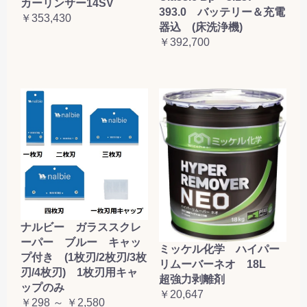
カーリンサー14SV
393.0 バッテリー＆充電
￥353,430
器込 (床洗浄機)
￥392,700
ナルビー ガラススクレ
ーパー ブルー キャッ
ミッケル化学 ハイパー
プ付き (1枚刃/2枚刃/3枚
リムーバーネオ 18L
刃/4枚刃) 1枚刃用キャ
超強力剥離剤
ップのみ
￥20,647
￥298 ～ ￥2,580