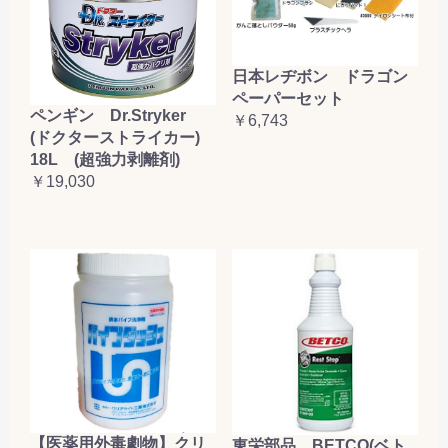
日本レヂボン ドラゴン
ペーパーセット
ペンギン Dr.Stryker
￥6,743
(ドクターストライカー)
18L (超強力剥離剤)
￥19,030
【医薬用外毒劇物】クリ
東栄部品 BETCO(ベト