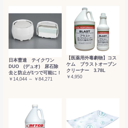
【医薬用外毒劇物】コス
日本曹達 テイクワン
ケム ブラストオーブン
DUO (デュオ) 尿石除
クリーナー 3.78L
去と防止が1つで可能に！
￥4,950
￥14,044 ～ ￥84,271