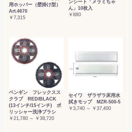
ンシート「メラミちゃ
用ホッパー（壁掛け型）
ん」10枚入
Art.4670
￥880
￥7,315
ペンギン フレックスス
セイワ ザラザラ床用水
クラブ RED/BLACK
拭きモップ MZR-500-5
(13インチ/15インチ) ポ
￥3,740 ～ ￥37,400
リッシャー洗浄ブラシ
￥21,780 ～ ￥38,720