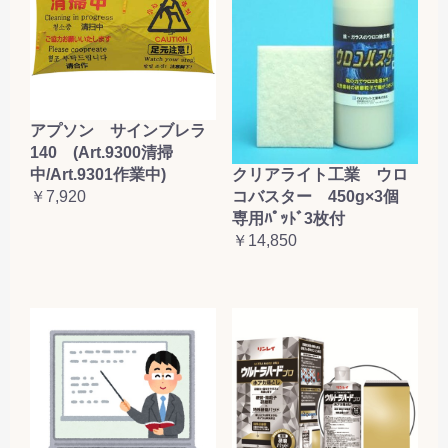
アプソン サインブレラ
140 (Art.9300清掃
クリアライト工業 ウロ
中/Art.9301作業中)
コバスター 450g×3個
￥7,920
専用ﾊﾟｯﾄﾞ3枚付
￥14,850