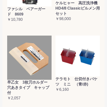
ケルヒャー 高圧洗浄機
HD4/8 Classicビルメン用
ファシル ベアーガー
セット
ド 8609
￥98,000
￥10,780
テラモト 仕切付きバケ
早乙女 3枚刃ホルダー
ツ ミニ （青/赤)
穴あきタイプ キャップ
￥6,160
付
￥2,057