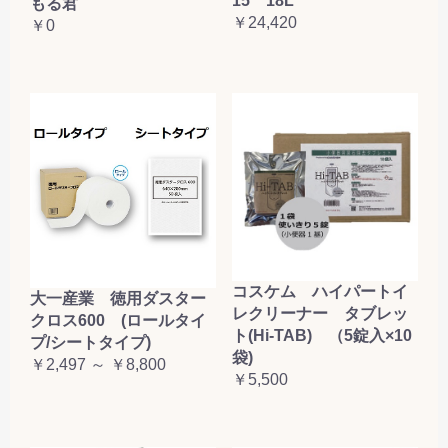
15 18L
もる君
￥24,420
￥0
コスケム ハイパートイ
大一産業 徳用ダスター
レクリーナー タブレッ
クロス600 (ロールタイ
ト(Hi-TAB) （5錠入×10
プ/シートタイプ)
袋)
￥2,497 ～ ￥8,800
￥5,500