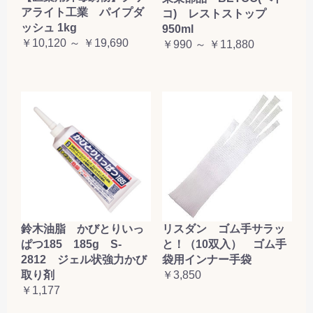
アライト工業 パイプダ
コ) レストストップ
ッシュ 1kg
950ml
￥10,120 ～ ￥19,690
￥990 ～ ￥11,880
鈴木油脂 かびとりいっ
リスダン ゴム手サラッ
ぱつ185 185g S-
と！（10双入） ゴム手
2812 ジェル状強力かび
袋用インナー手袋
取り剤
￥3,850
￥1,177