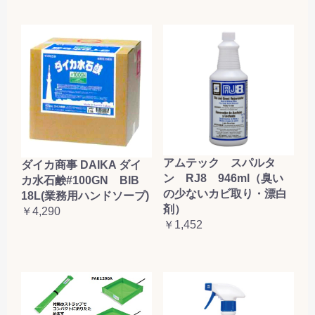
アムテック スパルタ
ダイカ商事 DAIKA ダイ
ン RJ8 946ml（臭い
カ水石鹸#100GN BIB
の少ないカビ取り・漂白
18L(業務用ハンドソープ)
剤）
￥4,290
￥1,452