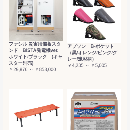
ファシル 災害用備蓄スタ
アプソン B-ポケット
ンド BISTA発電機ver.
（黒/オレンジ/ピンク/グ
ホワイト/ブラック (キャ
レー/迷彩柄）
スター別売)
￥4,235 ～ ￥5,005
￥29,876 ～ ￥858,000